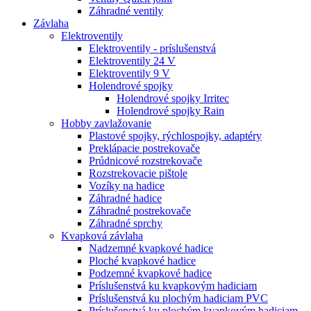
Záhradné ventily
Závlaha
Elektroventily
Elektroventily - príslušenstvá
Elektroventily 24 V
Elektroventily 9 V
Holendrové spojky
Holendrové spojky Irritec
Holendrové spojky Rain
Hobby zavlažovanie
Plastové spojky, rýchlospojky, adaptéry
Preklápacie postrekovače
Prúdnicové rozstrekovače
Rozstrekovacie pištole
Vozíky na hadice
Záhradné hadice
Záhradné postrekovače
Záhradné sprchy
Kvapková závlaha
Nadzemné kvapkové hadice
Ploché kvapkové hadice
Podzemné kvapkové hadice
Príslušenstvá ku kvapkovým hadiciam
Príslušenstvá ku plochým hadiciam PVC
Príslušenstvá ku plochým kvapkovým hadiciam