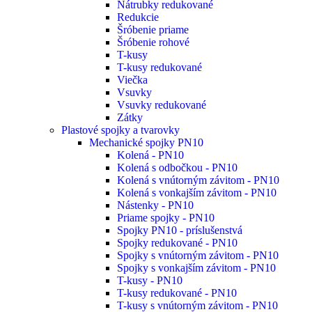
Nátrubky redukované
Redukcie
Šróbenie priame
Šróbenie rohové
T-kusy
T-kusy redukované
Viečka
Vsuvky
Vsuvky redukované
Zátky
Plastové spojky a tvarovky
Mechanické spojky PN10
Kolená - PN10
Kolená s odbočkou - PN10
Kolená s vnútorným závitom - PN10
Kolená s vonkajším závitom - PN10
Nástenky - PN10
Priame spojky - PN10
Spojky PN10 - príslušenstvá
Spojky redukované - PN10
Spojky s vnútorným závitom - PN10
Spojky s vonkajším závitom - PN10
T-kusy - PN10
T-kusy redukované - PN10
T-kusy s vnútorným závitom - PN10