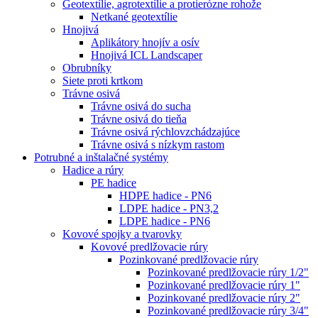
Geotextílie, agrotextílie a protierózne rohože
Netkané geotextílie
Hnojivá
Aplikátory hnojív a osív
Hnojivá ICL Landscaper
Obrubníky
Siete proti krtkom
Trávne osivá
Trávne osivá do sucha
Trávne osivá do tieňa
Trávne osivá rýchlovzchádzajúce
Trávne osivá s nízkym rastom
Potrubné a inštalačné systémy
Hadice a rúry
PE hadice
HDPE hadice - PN6
LDPE hadice - PN3,2
LDPE hadice - PN6
Kovové spojky a tvarovky
Kovové predlžovacie rúry
Pozinkované predlžovacie rúry
Pozinkované predlžovacie rúry 1/2"
Pozinkované predlžovacie rúry 1"
Pozinkované predlžovacie rúry 2"
Pozinkované predlžovacie rúry 3/4"