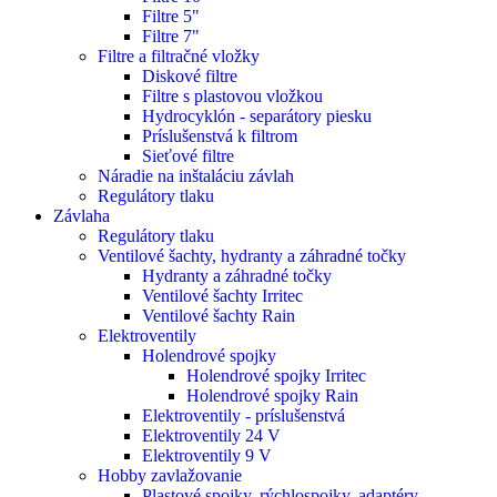
Filtre 5"
Filtre 7"
Filtre a filtračné vložky
Diskové filtre
Filtre s plastovou vložkou
Hydrocyklón - separátory piesku
Príslušenstvá k filtrom
Sieťové filtre
Náradie na inštaláciu závlah
Regulátory tlaku
Závlaha
Regulátory tlaku
Ventilové šachty, hydranty a záhradné točky
Hydranty a záhradné točky
Ventilové šachty Irritec
Ventilové šachty Rain
Elektroventily
Holendrové spojky
Holendrové spojky Irritec
Holendrové spojky Rain
Elektroventily - príslušenstvá
Elektroventily 24 V
Elektroventily 9 V
Hobby zavlažovanie
Plastové spojky, rýchlospojky, adaptéry