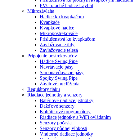
PVC ploché hadice Layflat
Mikrozávlaha
Hadice ku kvapkačom
Kvapkače
Kvapkové hadice
Mikropostrekovače
Príslušenstvá ku kvapkačom
Zavlažovacie ihly
Zavlažovacie telesá
Pripojenie postrekovačov
Hadice Swing Pipe
Navrtávacie pásy
Samonavŕtavacie pásy
Spojky Swing Pipe
Závitové predľženia
Regulátory tlaku
Riadiace jednotky a senzory
Batériové riadiace jednotky
Dažďové senzory
Kohútikové programátory
Riadiace jednotky s WiFi ovládaním
Senzory počasia
Senzory pôdnej vlhkosti
Vnútorné riadiace jednotky