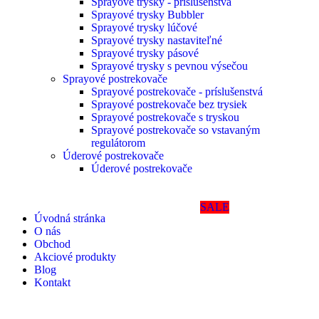
Sprayové trysky - príslušenstvá
Sprayové trysky Bubbler
Sprayové trysky lúčové
Sprayové trysky nastaviteľné
Sprayové trysky pásové
Sprayové trysky s pevnou výsečou
Sprayové postrekovače
Sprayové postrekovače - príslušenstvá
Sprayové postrekovače bez trysiek
Sprayové postrekovače s tryskou
Sprayové postrekovače so vstavaným
regulátorom
Úderové postrekovače
Úderové postrekovače
SALE
Úvodná stránka
O nás
Obchod
Akciové produkty
Blog
Kontakt