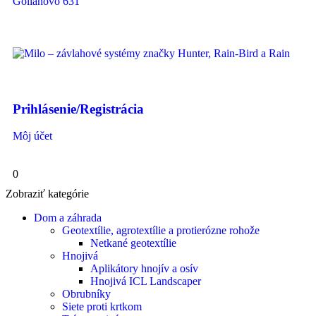
Golianovo 631
Prihlásenie/Registrácia
Môj účet
0
Zobraziť kategórie
Dom a záhrada
Geotextílie, agrotextílie a protierózne rohože
Netkané geotextílie
Hnojivá
Aplikátory hnojív a osív
Hnojivá ICL Landscaper
Obrubníky
Siete proti krtkom