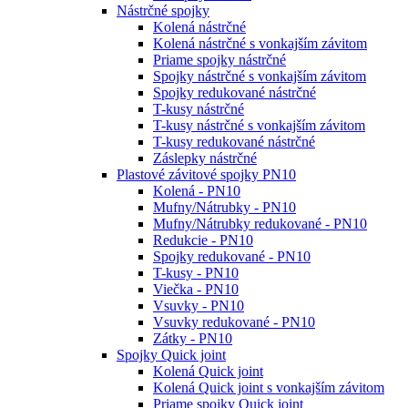
Nástrčné spojky
Kolená nástrčné
Kolená nástrčné s vonkajším závitom
Priame spojky nástrčné
Spojky nástrčné s vonkajším závitom
Spojky redukované nástrčné
T-kusy nástrčné
T-kusy nástrčné s vonkajším závitom
T-kusy redukované nástrčné
Záslepky nástrčné
Plastové závitové spojky PN10
Kolená - PN10
Mufny/Nátrubky - PN10
Mufny/Nátrubky redukované - PN10
Redukcie - PN10
Spojky redukované - PN10
T-kusy - PN10
Viečka - PN10
Vsuvky - PN10
Vsuvky redukované - PN10
Zátky - PN10
Spojky Quick joint
Kolená Quick joint
Kolená Quick joint s vonkajším závitom
Priame spojky Quick joint