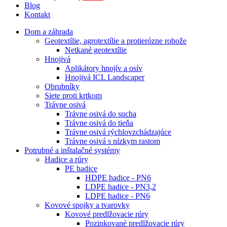
Blog
Kontakt
Dom a záhrada
Geotextílie, agrotextílie a protierózne rohože
Netkané geotextílie
Hnojivá
Aplikátory hnojív a osív
Hnojivá ICL Landscaper
Obrubníky
Siete proti krtkom
Trávne osivá
Trávne osivá do sucha
Trávne osivá do tieňa
Trávne osivá rýchlovzchádzajúce
Trávne osivá s nízkym rastom
Potrubné a inštalačné systémy
Hadice a rúry
PE hadice
HDPE hadice - PN6
LDPE hadice - PN3,2
LDPE hadice - PN6
Kovové spojky a tvarovky
Kovové predlžovacie rúry
Pozinkované predlžovacie rúry