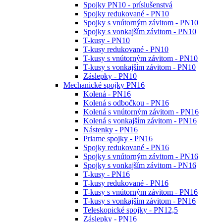
Spojky PN10 - príslušenstvá
Spojky redukované - PN10
Spojky s vnútorným závitom - PN10
Spojky s vonkajším závitom - PN10
T-kusy - PN10
T-kusy redukované - PN10
T-kusy s vnútorným závitom - PN10
T-kusy s vonkajším závitom - PN10
Záslepky - PN10
Mechanické spojky PN16
Kolená - PN16
Kolená s odbočkou - PN16
Kolená s vnútorným závitom - PN16
Kolená s vonkajším závitom - PN16
Nástenky - PN16
Priame spojky - PN16
Spojky redukované - PN16
Spojky s vnútorným závitom - PN16
Spojky s vonkajším závitom - PN16
T-kusy - PN16
T-kusy redukované - PN16
T-kusy s vnútorným závitom - PN16
T-kusy s vonkajším závitom - PN16
Teleskopické spojky - PN12,5
Záslepky - PN16