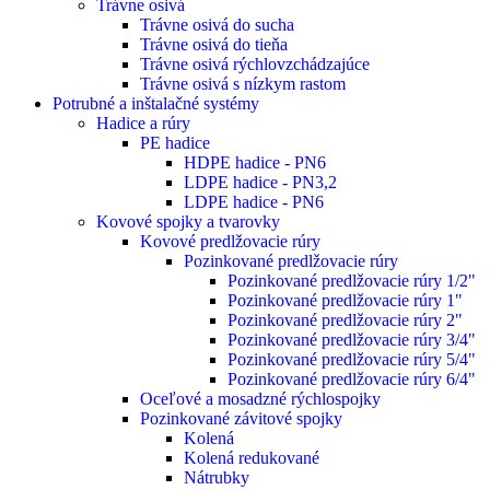
Trávne osivá
Trávne osivá do sucha
Trávne osivá do tieňa
Trávne osivá rýchlovzchádzajúce
Trávne osivá s nízkym rastom
Potrubné a inštalačné systémy
Hadice a rúry
PE hadice
HDPE hadice - PN6
LDPE hadice - PN3,2
LDPE hadice - PN6
Kovové spojky a tvarovky
Kovové predlžovacie rúry
Pozinkované predlžovacie rúry
Pozinkované predlžovacie rúry 1/2"
Pozinkované predlžovacie rúry 1"
Pozinkované predlžovacie rúry 2"
Pozinkované predlžovacie rúry 3/4"
Pozinkované predlžovacie rúry 5/4"
Pozinkované predlžovacie rúry 6/4"
Oceľové a mosadzné rýchlospojky
Pozinkované závitové spojky
Kolená
Kolená redukované
Nátrubky