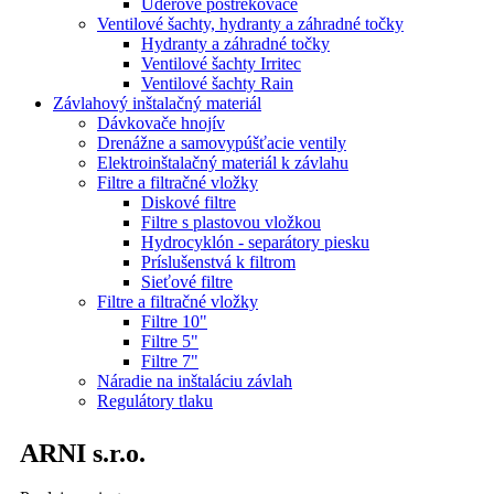
Úderové postrekovače
Ventilové šachty, hydranty a záhradné točky
Hydranty a záhradné točky
Ventilové šachty Irritec
Ventilové šachty Rain
Závlahový inštalačný materiál
Dávkovače hnojív
Drenážne a samovypúšťacie ventily
Elektroinštalačný materiál k závlahu
Filtre a filtračné vložky
Diskové filtre
Filtre s plastovou vložkou
Hydrocyklón - separátory piesku
Príslušenstvá k filtrom
Sieťové filtre
Filtre a filtračné vložky
Filtre 10"
Filtre 5"
Filtre 7"
Náradie na inštaláciu závlah
Regulátory tlaku
ARNI s.r.o.