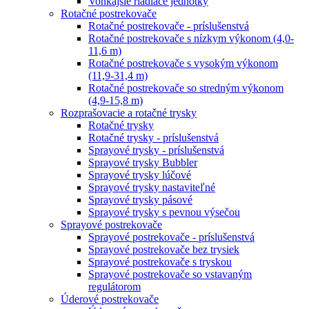
Vonkajšie riadiace jednotky
Rotačné postrekovače
Rotačné postrekovače - príslušenstvá
Rotačné postrekovače s nízkym výkonom (4,0-
11,6 m)
Rotačné postrekovače s vysokým výkonom
(11,9-31,4 m)
Rotačné postrekovače so stredným výkonom
(4,9-15,8 m)
Rozprašovacie a rotačné trysky
Rotačné trysky
Rotačné trysky - príslušenstvá
Sprayové trysky - príslušenstvá
Sprayové trysky Bubbler
Sprayové trysky lúčové
Sprayové trysky nastaviteľné
Sprayové trysky pásové
Sprayové trysky s pevnou výsečou
Sprayové postrekovače
Sprayové postrekovače - príslušenstvá
Sprayové postrekovače bez trysiek
Sprayové postrekovače s tryskou
Sprayové postrekovače so vstavaným
regulátorom
Úderové postrekovače