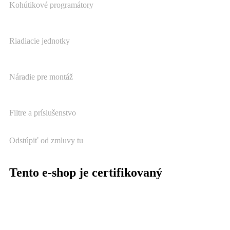
Kohútikové programátory
Riadiacie jednotky
Náradie pre montáž
Filtre a príslušenstvo
Odstúpiť od zmluvy tu
Tento e-shop je certifikovaný