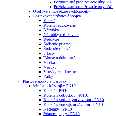
Pozinkované predlžovacie rúry 5/4"
Pozinkované predlžovacie rúry 6/4"
Oceľové a mosadzné rýchlospojky
Pozinkované závitové spojky
Kolená
Kolená redukované
Nátrubky
Nátrubky redukované
Redukcie
Šróbenie priame
Šróbenie rohové
T-kusy
T-kusy redukované
Viečka
Vsuvky
Vsuvky redukované
Zátky
Plastové spojky a tvarovky
Mechanické spojky PN10
Kolená - PN10
Kolená s odbočkou - PN10
Kolená s vnútorným závitom - PN10
Kolená s vonkajším závitom - PN10
Nástenky - PN10
Priame spojky - PN10