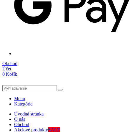
Obchod
Účet
0
Košík
Menu
Kategórie
Úvodná stránka
O nás
Obchod
Akciové produkty
SALE