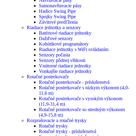
Navrtávacie pásy
Samonavŕtavacie pásy
Hadice Swing Pipe
Spojky Swing Pipe
Závitové predľženia
Riadiace jednotky a senzory
Batériové riadiace jednotky
Dažďové senzory
Kohútikové programátory
Riadiace jednotky s WiFi ovládaním
Senzory počasia
Senzory pôdnej vlhkosti
Vnútorné riadiace jednotky
Vonkajšie riadiace jednotky
Rotačné postrekovače
Rotačné postrekovače - príslušenstvá
Rotačné postrekovače s nízkym výkonom (4,0-
11,6 m)
Rotačné postrekovače s vysokým výkonom
(11,9-31,4 m)
Rotačné postrekovače so stredným výkonom
(4,9-15,8 m)
Rozprašovacie a rotačné trysky
Rotačné trysky
Rotačné trysky - príslušenstvá