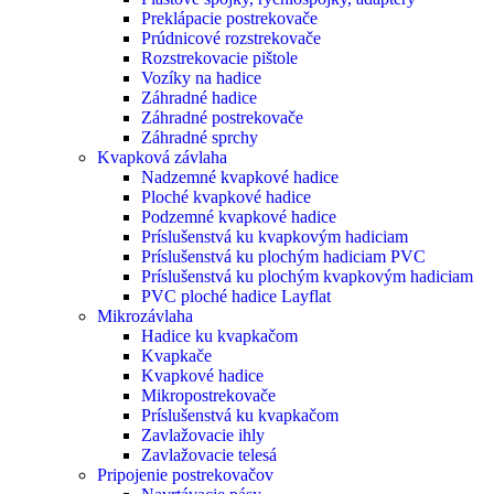
Preklápacie postrekovače
Prúdnicové rozstrekovače
Rozstrekovacie pištole
Vozíky na hadice
Záhradné hadice
Záhradné postrekovače
Záhradné sprchy
Kvapková závlaha
Nadzemné kvapkové hadice
Ploché kvapkové hadice
Podzemné kvapkové hadice
Príslušenstvá ku kvapkovým hadiciam
Príslušenstvá ku plochým hadiciam PVC
Príslušenstvá ku plochým kvapkovým hadiciam
PVC ploché hadice Layflat
Mikrozávlaha
Hadice ku kvapkačom
Kvapkače
Kvapkové hadice
Mikropostrekovače
Príslušenstvá ku kvapkačom
Zavlažovacie ihly
Zavlažovacie telesá
Pripojenie postrekovačov