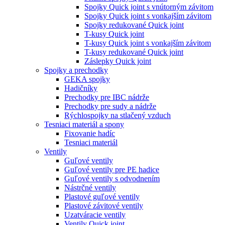
Spojky Quick joint s vnútorným závitom
Spojky Quick joint s vonkajším závitom
Spojky redukované Quick joint
T-kusy Quick joint
T-kusy Quick joint s vonkajším závitom
T-kusy redukované Quick joint
Záslepky Quick joint
Spojky a prechodky
GEKA spojky
Hadičníky
Prechodky pre IBC nádrže
Prechodky pre sudy a nádrže
Rýchlospojky na stlačený vzduch
Tesniaci materiál a spony
Fixovanie hadíc
Tesniaci materiál
Ventily
Guľové ventily
Guľové ventily pre PE hadice
Guľové ventily s odvodnením
Nástrčné ventily
Plastové guľové ventily
Plastové závitové ventily
Uzatváracie ventily
Ventily Quick joint