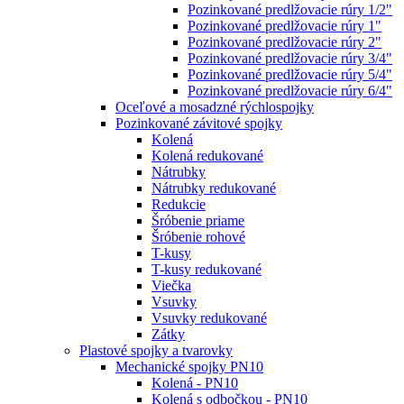
Pozinkované predlžovacie rúry 1/2"
Pozinkované predlžovacie rúry 1"
Pozinkované predlžovacie rúry 2"
Pozinkované predlžovacie rúry 3/4"
Pozinkované predlžovacie rúry 5/4"
Pozinkované predlžovacie rúry 6/4"
Oceľové a mosadzné rýchlospojky
Pozinkované závitové spojky
Kolená
Kolená redukované
Nátrubky
Nátrubky redukované
Redukcie
Šróbenie priame
Šróbenie rohové
T-kusy
T-kusy redukované
Viečka
Vsuvky
Vsuvky redukované
Zátky
Plastové spojky a tvarovky
Mechanické spojky PN10
Kolená - PN10
Kolená s odbočkou - PN10