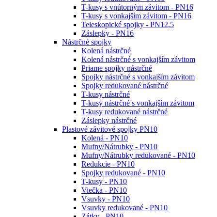
T-kusy s vnútorným závitom - PN16
T-kusy s vonkajším závitom - PN16
Teleskopické spojky - PN12,5
Záslepky - PN16
Nástrčné spojky
Kolená nástrčné
Kolená nástrčné s vonkajším závitom
Priame spojky nástrčné
Spojky nástrčné s vonkajším závitom
Spojky redukované nástrčné
T-kusy nástrčné
T-kusy nástrčné s vonkajším závitom
T-kusy redukované nástrčné
Záslepky nástrčné
Plastové závitové spojky PN10
Kolená - PN10
Mufny/Nátrubky - PN10
Mufny/Nátrubky redukované - PN10
Redukcie - PN10
Spojky redukované - PN10
T-kusy - PN10
Viečka - PN10
Vsuvky - PN10
Vsuvky redukované - PN10
Zátky - PN10