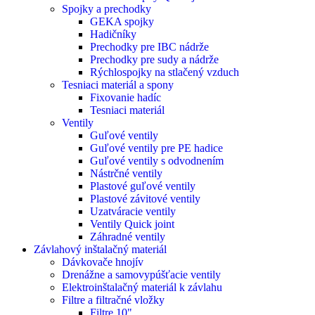
Spojky a prechodky
GEKA spojky
Hadičníky
Prechodky pre IBC nádrže
Prechodky pre sudy a nádrže
Rýchlospojky na stlačený vzduch
Tesniaci materiál a spony
Fixovanie hadíc
Tesniaci materiál
Ventily
Guľové ventily
Guľové ventily pre PE hadice
Guľové ventily s odvodnením
Nástrčné ventily
Plastové guľové ventily
Plastové závitové ventily
Uzatváracie ventily
Ventily Quick joint
Záhradné ventily
Závlahový inštalačný materiál
Dávkovače hnojív
Drenážne a samovypúšťacie ventily
Elektroinštalačný materiál k závlahu
Filtre a filtračné vložky
Filtre 10"