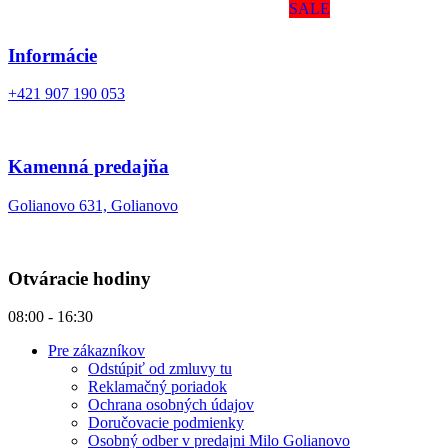
SALE
Informácie
+421 907 190 053
Kamenná predajňa
Golianovo 631, Golianovo
Otváracie hodiny
08:00 - 16:30
Pre zákazníkov
Odstúpiť od zmluvy tu
Reklamačný poriadok
Ochrana osobných údajov
Doručovacie podmienky
Osobný odber v predajni Milo Golianovo