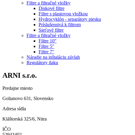
Filtre a filtračné vložky
Diskové filtre
Filtre s plastovou vložkou
Hydrocyklón - separátory piesku
Príslušenstvá k filtrom
Sieťové filtre
Filtre a filtračné vložky
Filtre 10"
Filtre 5"
Filtre 7"
Náradie na inštaláciu závlah
Regulátory tlaku
ARNI s.r.o.
Predajne miesto
Golianovo 631, Slovensko
Adresa sídla
Kláštorská 325/6, Nitra
IČO
52943402