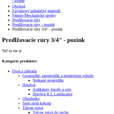
Home
Obchod
Závlahový inštalačný materiál
Fitingy/Mechanické spojky
Predlžovacie rúry
Predlžovacie rúry - pozink
Predlžovacie rúry 3/4" - pozink
Predlžovacie rúry 3/4" - pozink
Nič tu nie je
Kategórie produktov
Dom a záhrada
Geotextílie, agrotextílie a protierózne rohože
Netkané geotextílie
Hnojivá
Aplikátory hnojív a osív
Hnojivá ICL Landscaper
Obrubníky
Siete proti krtkom
Trávne osivá
Trávne osivá do sucha