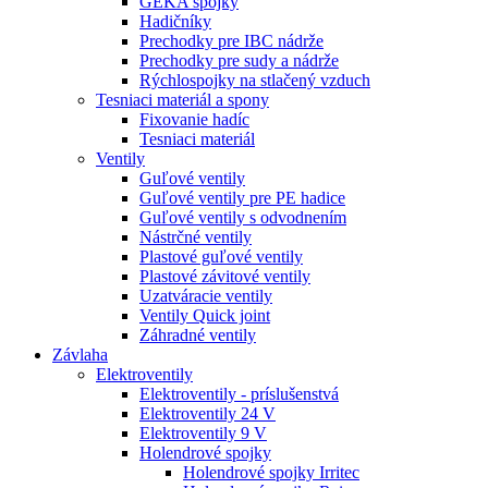
GEKA spojky
Hadičníky
Prechodky pre IBC nádrže
Prechodky pre sudy a nádrže
Rýchlospojky na stlačený vzduch
Tesniaci materiál a spony
Fixovanie hadíc
Tesniaci materiál
Ventily
Guľové ventily
Guľové ventily pre PE hadice
Guľové ventily s odvodnením
Nástrčné ventily
Plastové guľové ventily
Plastové závitové ventily
Uzatváracie ventily
Ventily Quick joint
Záhradné ventily
Závlaha
Elektroventily
Elektroventily - príslušenstvá
Elektroventily 24 V
Elektroventily 9 V
Holendrové spojky
Holendrové spojky Irritec