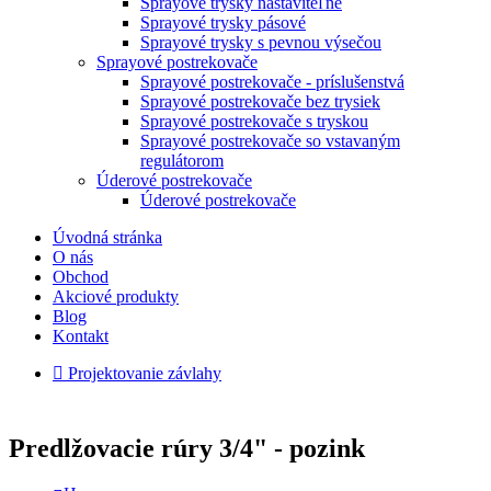
Sprayové trysky nastaviteľné
Sprayové trysky pásové
Sprayové trysky s pevnou výsečou
Sprayové postrekovače
Sprayové postrekovače - príslušenstvá
Sprayové postrekovače bez trysiek
Sprayové postrekovače s tryskou
Sprayové postrekovače so vstavaným
regulátorom
Úderové postrekovače
Úderové postrekovače
Úvodná stránka
O nás
Obchod
Akciové produkty
Blog
Kontakt
Projektovanie závlahy
Predlžovacie rúry 3/4" - pozink