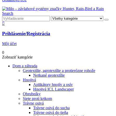
Search
Prihlásenie/Registrácia
Môj účet
0
Zobraziť kategórie
Dom a záhrada
Geotextílie, agrotextílie a protierózne rohože
Netkané geotextílie
Hnojivá
Aplikátory hnojív a osív
Hnojivá ICL Landscaper
Obrubníky
Siete proti krtkom
Trávne osivá
Trávne osivá do sucha
Trávne osivá do tieňa