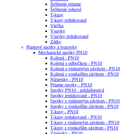
Šróbenie priame
Šróbenie rohové
T-kusy
T-kusy redukované
Viečka
Vsuvky
Vsuvky redukované
Zátky
Plastové spojky a tvarovky
Mechanické spojky PN10
Kolená - PN10
Kolená s odbočkou - PN10
Kolená s vnútorným závitom - PN10
Kolená s vonkajším závitom - PN10
Nástenky - PN10
Priame spojky - PN10
Spojky PN10 - príslušenstvá
Spojky redukované - PN10
Spojky s vnútorným závitom - PN10
Spojky s vonkajším závitom - PN10
T-kusy - PN10
T-kusy redukované - PN10
T-kusy s vnútorným závitom - PN10
T-kusy s vonkajším závitom - PN10
Záslepky - PN10