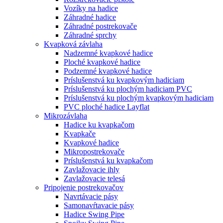
Vozíky na hadice
Záhradné hadice
Záhradné postrekovače
Záhradné sprchy
Kvapková závlaha
Nadzemné kvapkové hadice
Ploché kvapkové hadice
Podzemné kvapkové hadice
Príslušenstvá ku kvapkovým hadiciam
Príslušenstvá ku plochým hadiciam PVC
Príslušenstvá ku plochým kvapkovým hadiciam
PVC ploché hadice Layflat
Mikrozávlaha
Hadice ku kvapkačom
Kvapkače
Kvapkové hadice
Mikropostrekovače
Príslušenstvá ku kvapkačom
Zavlažovacie ihly
Zavlažovacie telesá
Pripojenie postrekovačov
Navrtávacie pásy
Samonavŕtavacie pásy
Hadice Swing Pipe