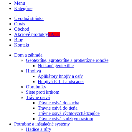
Menu
Kategórie
Úvodná stránka
O nás
Obchod
Akciové produkty
SALE
Blog
Kontakt
Dom a záhrada
Geotextílie, agrotextílie a protierózne rohože
Netkané geotextílie
Hnojivá
Aplikátory hnojív a osív
Hnojivá ICL Landscaper
Obrubníky
Siete proti krtkom
Trávne osivá
Trávne osivá do sucha
Trávne osivá do tieňa
Trávne osivá rýchlovzchádzajúce
Trávne osivá s nízkym rastom
Potrubné a inštalačné systémy
Hadice a rúry