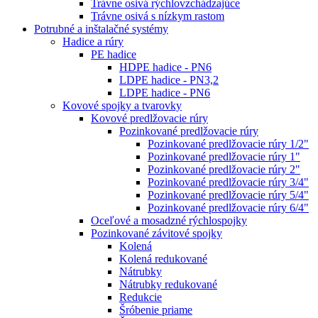
Trávne osivá rýchlovzchádzajúce
Trávne osivá s nízkym rastom
Potrubné a inštalačné systémy
Hadice a rúry
PE hadice
HDPE hadice - PN6
LDPE hadice - PN3,2
LDPE hadice - PN6
Kovové spojky a tvarovky
Kovové predlžovacie rúry
Pozinkované predlžovacie rúry
Pozinkované predlžovacie rúry 1/2"
Pozinkované predlžovacie rúry 1"
Pozinkované predlžovacie rúry 2"
Pozinkované predlžovacie rúry 3/4"
Pozinkované predlžovacie rúry 5/4"
Pozinkované predlžovacie rúry 6/4"
Oceľové a mosadzné rýchlospojky
Pozinkované závitové spojky
Kolená
Kolená redukované
Nátrubky
Nátrubky redukované
Redukcie
Šróbenie priame