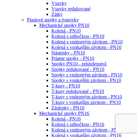
Vsuvky
Vsuvky redukované
Zátky
Plastové spojky a tvarovky
Mechanické spojky PN10
Kolená - PN10
Kolená s odbočkou - PN10
Kolená s vnútorným závitom - PN10
Kolená s vonkajším závitom - PN10
Nástenky - PN10
Priame spojky - PN10
Spojky PN10 - príslušenstvá
Spojky redukované - PN10
Spojky s vnútorným závitom - PN10
Spojky s vonkajším závitom - PN10
T-kusy - PN10
T-kusy redukované - PN10
T-kusy s vnútorným závitom - PN10
T-kusy s vonkajším závitom - PN10
Záslepky - PN10
Mechanické spojky PN16
Kolená - PN16
Kolená s odbočkou - PN16
Kolená s vnútorným závitom - PN16
Kolená s vonkajším závitom - PN16