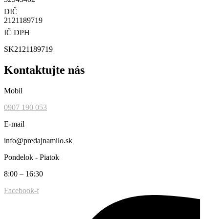
DIČ
2121189719
IČ DPH
SK2121189719
Kontaktujte nás
Mobil
0907 190 053
E-mail
info@predajnamilo.sk
Pondelok - Piatok
8:00 – 16:30
Facebook-f