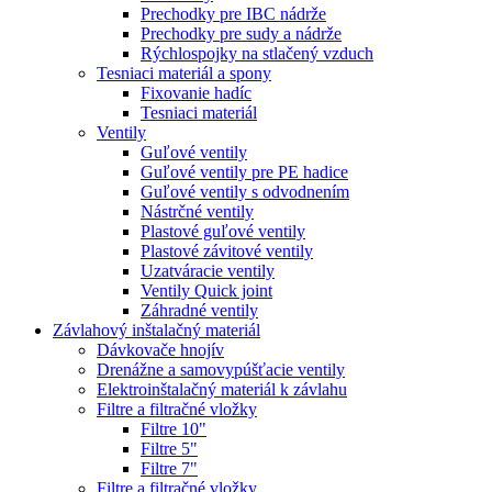
Prechodky pre IBC nádrže
Prechodky pre sudy a nádrže
Rýchlospojky na stlačený vzduch
Tesniaci materiál a spony
Fixovanie hadíc
Tesniaci materiál
Ventily
Guľové ventily
Guľové ventily pre PE hadice
Guľové ventily s odvodnením
Nástrčné ventily
Plastové guľové ventily
Plastové závitové ventily
Uzatváracie ventily
Ventily Quick joint
Záhradné ventily
Závlahový inštalačný materiál
Dávkovače hnojív
Drenážne a samovypúšťacie ventily
Elektroinštalačný materiál k závlahu
Filtre a filtračné vložky
Filtre 10"
Filtre 5"
Filtre 7"
Filtre a filtračné vložky