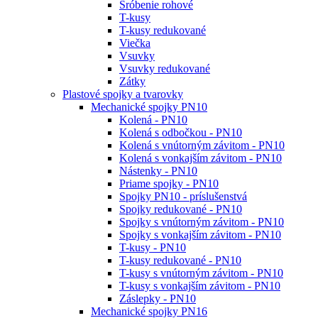
Šróbenie rohové
T-kusy
T-kusy redukované
Viečka
Vsuvky
Vsuvky redukované
Zátky
Plastové spojky a tvarovky
Mechanické spojky PN10
Kolená - PN10
Kolená s odbočkou - PN10
Kolená s vnútorným závitom - PN10
Kolená s vonkajším závitom - PN10
Nástenky - PN10
Priame spojky - PN10
Spojky PN10 - príslušenstvá
Spojky redukované - PN10
Spojky s vnútorným závitom - PN10
Spojky s vonkajším závitom - PN10
T-kusy - PN10
T-kusy redukované - PN10
T-kusy s vnútorným závitom - PN10
T-kusy s vonkajším závitom - PN10
Záslepky - PN10
Mechanické spojky PN16