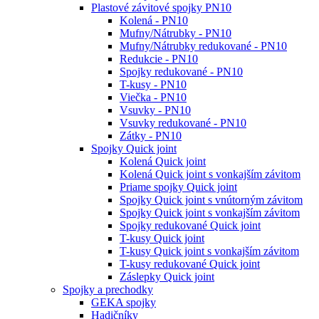
Plastové závitové spojky PN10
Kolená - PN10
Mufny/Nátrubky - PN10
Mufny/Nátrubky redukované - PN10
Redukcie - PN10
Spojky redukované - PN10
T-kusy - PN10
Viečka - PN10
Vsuvky - PN10
Vsuvky redukované - PN10
Zátky - PN10
Spojky Quick joint
Kolená Quick joint
Kolená Quick joint s vonkajším závitom
Priame spojky Quick joint
Spojky Quick joint s vnútorným závitom
Spojky Quick joint s vonkajším závitom
Spojky redukované Quick joint
T-kusy Quick joint
T-kusy Quick joint s vonkajším závitom
T-kusy redukované Quick joint
Záslepky Quick joint
Spojky a prechodky
GEKA spojky
Hadičníky