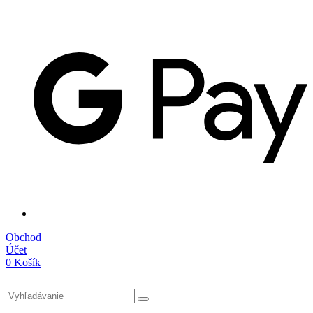
Obchod
Účet
0
Košík