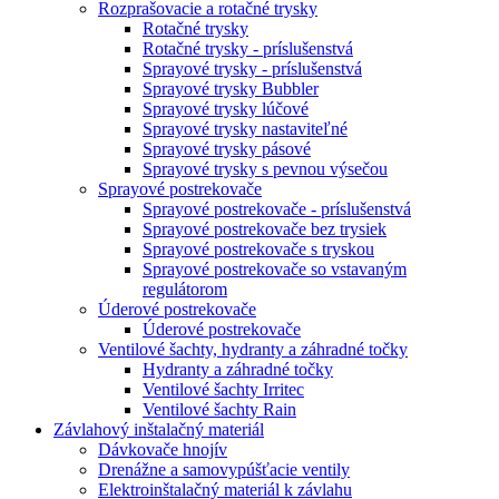
Rozprašovacie a rotačné trysky
Rotačné trysky
Rotačné trysky - príslušenstvá
Sprayové trysky - príslušenstvá
Sprayové trysky Bubbler
Sprayové trysky lúčové
Sprayové trysky nastaviteľné
Sprayové trysky pásové
Sprayové trysky s pevnou výsečou
Sprayové postrekovače
Sprayové postrekovače - príslušenstvá
Sprayové postrekovače bez trysiek
Sprayové postrekovače s tryskou
Sprayové postrekovače so vstavaným
regulátorom
Úderové postrekovače
Úderové postrekovače
Ventilové šachty, hydranty a záhradné točky
Hydranty a záhradné točky
Ventilové šachty Irritec
Ventilové šachty Rain
Závlahový inštalačný materiál
Dávkovače hnojív
Drenážne a samovypúšťacie ventily
Elektroinštalačný materiál k závlahu