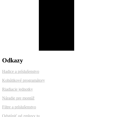
Odkazy
Hadice a príslušenstvo
Kohútikové programátory
Riadiacie jednotky
Náradie pre montáž
Filtre a príslušenstvo
Odstúpiť od zmluvy tu