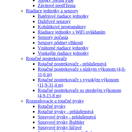
Spojky Swing Pipe
Závitové predľženia
Riadiace jednotky a senzory
Batériové riadiace jednotky
Dažďové senzory
Kohútikové programátory
Riadiace jednotky s WiFi ovládaním
Senzory počasia
Senzory pôdnej vlhkosti
Vnútorné riadiace jednotky
Vonkajšie riadiace jednotky
Rotačné postrekovače
Rotačné postrekovače - príslušenstvá
Rotačné postrekovače s nízkym výkonom (4,0-
11,6 m)
Rotačné postrekovače s vysokým výkonom
(11,9-31,4 m)
Rotačné postrekovače so stredným výkonom
(4,9-15,8 m)
Rozprašovacie a rotačné trysky
Rotačné trysky
Rotačné trysky - príslušenstvá
Sprayové trysky - príslušenstvá
Sprayové trysky Bubbler
Sprayové trysky lúčové