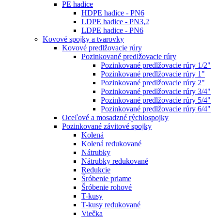
PE hadice
HDPE hadice - PN6
LDPE hadice - PN3,2
LDPE hadice - PN6
Kovové spojky a tvarovky
Kovové predlžovacie rúry
Pozinkované predlžovacie rúry
Pozinkované predlžovacie rúry 1/2"
Pozinkované predlžovacie rúry 1"
Pozinkované predlžovacie rúry 2"
Pozinkované predlžovacie rúry 3/4"
Pozinkované predlžovacie rúry 5/4"
Pozinkované predlžovacie rúry 6/4"
Oceľové a mosadzné rýchlospojky
Pozinkované závitové spojky
Kolená
Kolená redukované
Nátrubky
Nátrubky redukované
Redukcie
Šróbenie priame
Šróbenie rohové
T-kusy
T-kusy redukované
Viečka