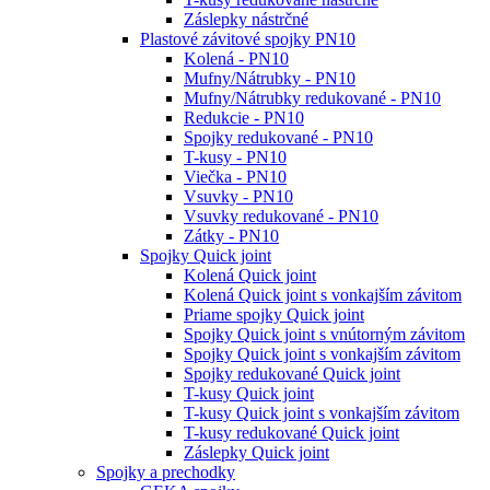
Záslepky nástrčné
Plastové závitové spojky PN10
Kolená - PN10
Mufny/Nátrubky - PN10
Mufny/Nátrubky redukované - PN10
Redukcie - PN10
Spojky redukované - PN10
T-kusy - PN10
Viečka - PN10
Vsuvky - PN10
Vsuvky redukované - PN10
Zátky - PN10
Spojky Quick joint
Kolená Quick joint
Kolená Quick joint s vonkajším závitom
Priame spojky Quick joint
Spojky Quick joint s vnútorným závitom
Spojky Quick joint s vonkajším závitom
Spojky redukované Quick joint
T-kusy Quick joint
T-kusy Quick joint s vonkajším závitom
T-kusy redukované Quick joint
Záslepky Quick joint
Spojky a prechodky