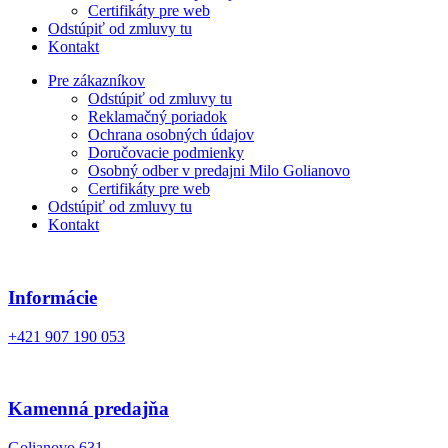
Certifikáty pre web
Odstúpiť od zmluvy tu
Kontakt
Pre zákazníkov
Odstúpiť od zmluvy tu
Reklamačný poriadok
Ochrana osobných údajov
Doručovacie podmienky
Osobný odber v predajni Milo Golianovo
Certifikáty pre web
Odstúpiť od zmluvy tu
Kontakt
Informácie
+421 907 190 053
Kamenná predajňa
Golianovo 631