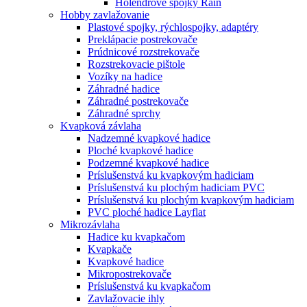
Holendrové spojky Rain
Hobby zavlažovanie
Plastové spojky, rýchlospojky, adaptéry
Preklápacie postrekovače
Prúdnicové rozstrekovače
Rozstrekovacie pištole
Vozíky na hadice
Záhradné hadice
Záhradné postrekovače
Záhradné sprchy
Kvapková závlaha
Nadzemné kvapkové hadice
Ploché kvapkové hadice
Podzemné kvapkové hadice
Príslušenstvá ku kvapkovým hadiciam
Príslušenstvá ku plochým hadiciam PVC
Príslušenstvá ku plochým kvapkovým hadiciam
PVC ploché hadice Layflat
Mikrozávlaha
Hadice ku kvapkačom
Kvapkače
Kvapkové hadice
Mikropostrekovače
Príslušenstvá ku kvapkačom
Zavlažovacie ihly