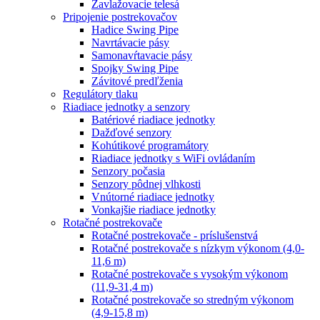
Zavlažovacie telesá
Pripojenie postrekovačov
Hadice Swing Pipe
Navrtávacie pásy
Samonavŕtavacie pásy
Spojky Swing Pipe
Závitové predľženia
Regulátory tlaku
Riadiace jednotky a senzory
Batériové riadiace jednotky
Dažďové senzory
Kohútikové programátory
Riadiace jednotky s WiFi ovládaním
Senzory počasia
Senzory pôdnej vlhkosti
Vnútorné riadiace jednotky
Vonkajšie riadiace jednotky
Rotačné postrekovače
Rotačné postrekovače - príslušenstvá
Rotačné postrekovače s nízkym výkonom (4,0-
11,6 m)
Rotačné postrekovače s vysokým výkonom
(11,9-31,4 m)
Rotačné postrekovače so stredným výkonom
(4,9-15,8 m)