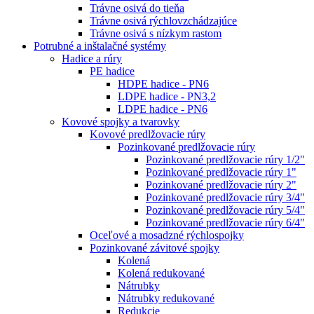
Trávne osivá do tieňa
Trávne osivá rýchlovzchádzajúce
Trávne osivá s nízkym rastom
Potrubné a inštalačné systémy
Hadice a rúry
PE hadice
HDPE hadice - PN6
LDPE hadice - PN3,2
LDPE hadice - PN6
Kovové spojky a tvarovky
Kovové predlžovacie rúry
Pozinkované predlžovacie rúry
Pozinkované predlžovacie rúry 1/2"
Pozinkované predlžovacie rúry 1"
Pozinkované predlžovacie rúry 2"
Pozinkované predlžovacie rúry 3/4"
Pozinkované predlžovacie rúry 5/4"
Pozinkované predlžovacie rúry 6/4"
Oceľové a mosadzné rýchlospojky
Pozinkované závitové spojky
Kolená
Kolená redukované
Nátrubky
Nátrubky redukované
Redukcie