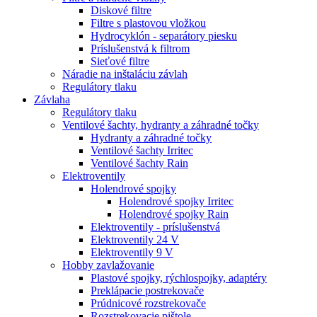
Diskové filtre
Filtre s plastovou vložkou
Hydrocyklón - separátory piesku
Príslušenstvá k filtrom
Sieťové filtre
Náradie na inštaláciu závlah
Regulátory tlaku
Závlaha
Regulátory tlaku
Ventilové šachty, hydranty a záhradné točky
Hydranty a záhradné točky
Ventilové šachty Irritec
Ventilové šachty Rain
Elektroventily
Holendrové spojky
Holendrové spojky Irritec
Holendrové spojky Rain
Elektroventily - príslušenstvá
Elektroventily 24 V
Elektroventily 9 V
Hobby zavlažovanie
Plastové spojky, rýchlospojky, adaptéry
Preklápacie postrekovače
Prúdnicové rozstrekovače
Rozstrekovacie pištole