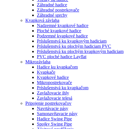
Záhradné hadice
Záhradné postrekovače
Záhradné sprchy
Kvapková závlaha
Nadzemné kvapkové hadice
Ploché kvapkové hadice
Podzemné kvapkové hadice
Príslušenstvá ku kvapkovým hadiciam
Príslušenstvá ku plochým hadiciam PVC
Príslušenstvá ku plochým kvapkovým hadiciam
PVC ploché hadice Layflat
Mikrozávlaha
Hadice ku kvapkačom
Kvapkače
Kvapkové hadice
Mikropostrekovače
Príslušenstvá ku kvapkačom
Zavlažovacie ihly
Zavlažovacie telesá
Pripojenie postrekovačov
Navrtávacie pásy
Samonavŕtavacie pásy
Hadice Swing Pipe
Spojky Swing Pipe