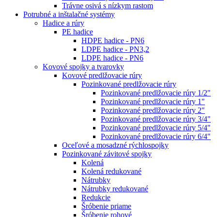
Trávne osivá s nízkym rastom
Potrubné a inštalačné systémy
Hadice a rúry
PE hadice
HDPE hadice - PN6
LDPE hadice - PN3,2
LDPE hadice - PN6
Kovové spojky a tvarovky
Kovové predlžovacie rúry
Pozinkované predlžovacie rúry
Pozinkované predlžovacie rúry 1/2"
Pozinkované predlžovacie rúry 1"
Pozinkované predlžovacie rúry 2"
Pozinkované predlžovacie rúry 3/4"
Pozinkované predlžovacie rúry 5/4"
Pozinkované predlžovacie rúry 6/4"
Oceľové a mosadzné rýchlospojky
Pozinkované závitové spojky
Kolená
Kolená redukované
Nátrubky
Nátrubky redukované
Redukcie
Šróbenie priame
Šróbenie rohové