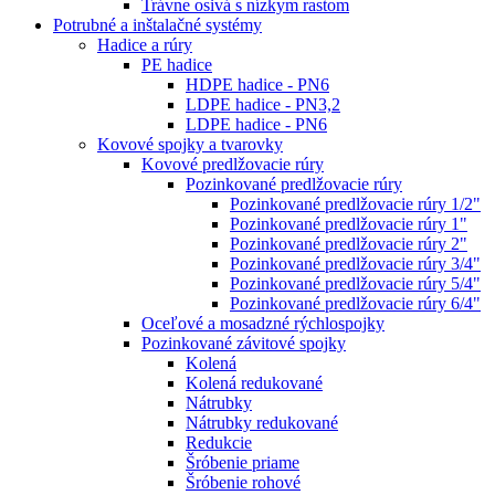
Trávne osivá s nízkym rastom
Potrubné a inštalačné systémy
Hadice a rúry
PE hadice
HDPE hadice - PN6
LDPE hadice - PN3,2
LDPE hadice - PN6
Kovové spojky a tvarovky
Kovové predlžovacie rúry
Pozinkované predlžovacie rúry
Pozinkované predlžovacie rúry 1/2"
Pozinkované predlžovacie rúry 1"
Pozinkované predlžovacie rúry 2"
Pozinkované predlžovacie rúry 3/4"
Pozinkované predlžovacie rúry 5/4"
Pozinkované predlžovacie rúry 6/4"
Oceľové a mosadzné rýchlospojky
Pozinkované závitové spojky
Kolená
Kolená redukované
Nátrubky
Nátrubky redukované
Redukcie
Šróbenie priame
Šróbenie rohové