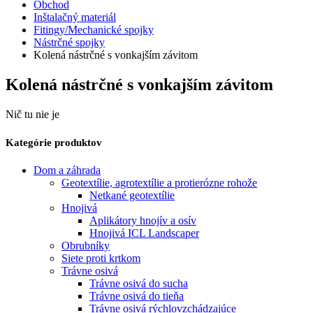
Obchod
Inštalačný materiál
Fitingy/Mechanické spojky
Nástrčné spojky
Kolená nástrčné s vonkajším závitom
Kolená nástrčné s vonkajším závitom
Nič tu nie je
Kategórie produktov
Dom a záhrada
Geotextílie, agrotextílie a protierózne rohože
Netkané geotextílie
Hnojivá
Aplikátory hnojív a osív
Hnojivá ICL Landscaper
Obrubníky
Siete proti krtkom
Trávne osivá
Trávne osivá do sucha
Trávne osivá do tieňa
Trávne osivá rýchlovzchádzajúce