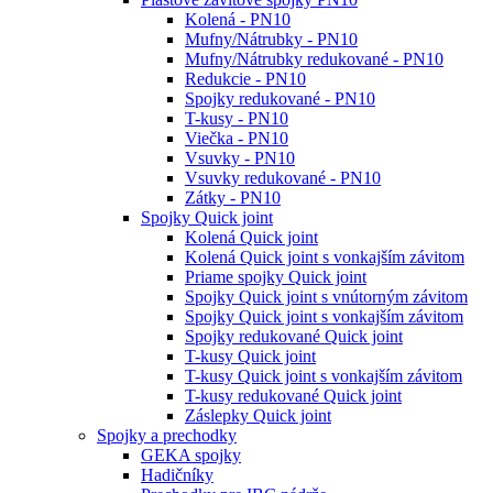
Kolená - PN10
Mufny/Nátrubky - PN10
Mufny/Nátrubky redukované - PN10
Redukcie - PN10
Spojky redukované - PN10
T-kusy - PN10
Viečka - PN10
Vsuvky - PN10
Vsuvky redukované - PN10
Zátky - PN10
Spojky Quick joint
Kolená Quick joint
Kolená Quick joint s vonkajším závitom
Priame spojky Quick joint
Spojky Quick joint s vnútorným závitom
Spojky Quick joint s vonkajším závitom
Spojky redukované Quick joint
T-kusy Quick joint
T-kusy Quick joint s vonkajším závitom
T-kusy redukované Quick joint
Záslepky Quick joint
Spojky a prechodky
GEKA spojky
Hadičníky