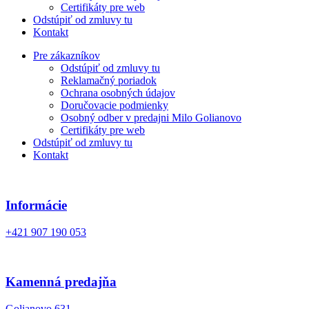
Certifikáty pre web
Odstúpiť od zmluvy tu
Kontakt
Pre zákazníkov
Odstúpiť od zmluvy tu
Reklamačný poriadok
Ochrana osobných údajov
Doručovacie podmienky
Osobný odber v predajni Milo Golianovo
Certifikáty pre web
Odstúpiť od zmluvy tu
Kontakt
Informácie
+421 907 190 053
Kamenná predajňa
Golianovo 631