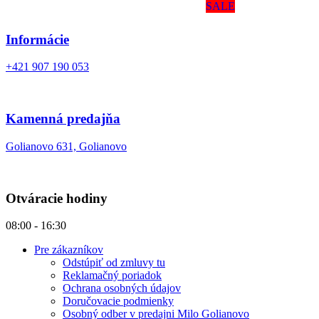
SALE
Informácie
+421 907 190 053
Kamenná predajňa
Golianovo 631, Golianovo
Otváracie hodiny
08:00 - 16:30
Pre zákazníkov
Odstúpiť od zmluvy tu
Reklamačný poriadok
Ochrana osobných údajov
Doručovacie podmienky
Osobný odber v predajni Milo Golianovo