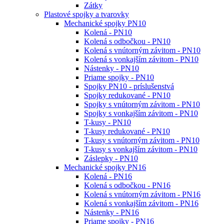
Zátky
Plastové spojky a tvarovky
Mechanické spojky PN10
Kolená - PN10
Kolená s odbočkou - PN10
Kolená s vnútorným závitom - PN10
Kolená s vonkajším závitom - PN10
Nástenky - PN10
Priame spojky - PN10
Spojky PN10 - príslušenstvá
Spojky redukované - PN10
Spojky s vnútorným závitom - PN10
Spojky s vonkajším závitom - PN10
T-kusy - PN10
T-kusy redukované - PN10
T-kusy s vnútorným závitom - PN10
T-kusy s vonkajším závitom - PN10
Záslepky - PN10
Mechanické spojky PN16
Kolená - PN16
Kolená s odbočkou - PN16
Kolená s vnútorným závitom - PN16
Kolená s vonkajším závitom - PN16
Nástenky - PN16
Priame spojky - PN16