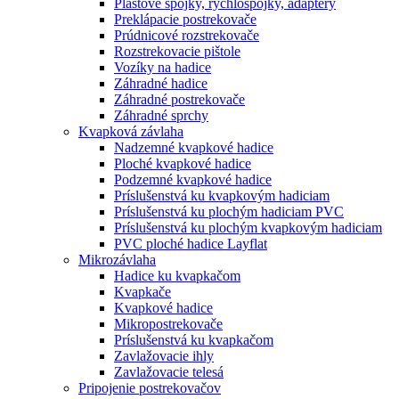
Plastové spojky, rýchlospojky, adaptéry
Preklápacie postrekovače
Prúdnicové rozstrekovače
Rozstrekovacie pištole
Vozíky na hadice
Záhradné hadice
Záhradné postrekovače
Záhradné sprchy
Kvapková závlaha
Nadzemné kvapkové hadice
Ploché kvapkové hadice
Podzemné kvapkové hadice
Príslušenstvá ku kvapkovým hadiciam
Príslušenstvá ku plochým hadiciam PVC
Príslušenstvá ku plochým kvapkovým hadiciam
PVC ploché hadice Layflat
Mikrozávlaha
Hadice ku kvapkačom
Kvapkače
Kvapkové hadice
Mikropostrekovače
Príslušenstvá ku kvapkačom
Zavlažovacie ihly
Zavlažovacie telesá
Pripojenie postrekovačov