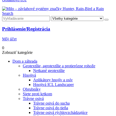
Search
Prihlásenie/Registrácia
Môj účet
0
Zobraziť kategórie
Dom a záhrada
Geotextílie, agrotextílie a protierózne rohože
Netkané geotextílie
Hnojivá
Aplikátory hnojív a osív
Hnojivá ICL Landscaper
Obrubníky
Siete proti krtkom
Trávne osivá
Trávne osivá do sucha
Trávne osivá do tieňa
Trávne osivá rýchlovzchádzajúce