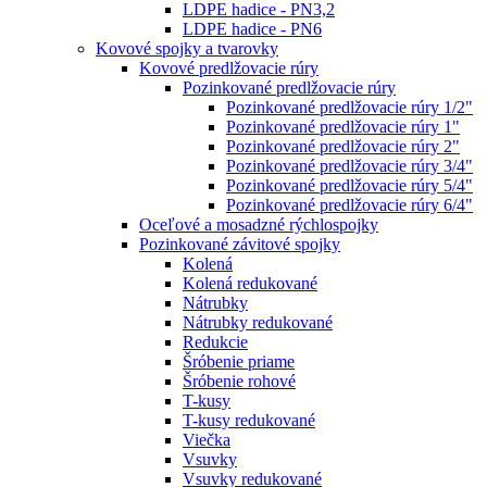
LDPE hadice - PN3,2
LDPE hadice - PN6
Kovové spojky a tvarovky
Kovové predlžovacie rúry
Pozinkované predlžovacie rúry
Pozinkované predlžovacie rúry 1/2"
Pozinkované predlžovacie rúry 1"
Pozinkované predlžovacie rúry 2"
Pozinkované predlžovacie rúry 3/4"
Pozinkované predlžovacie rúry 5/4"
Pozinkované predlžovacie rúry 6/4"
Oceľové a mosadzné rýchlospojky
Pozinkované závitové spojky
Kolená
Kolená redukované
Nátrubky
Nátrubky redukované
Redukcie
Šróbenie priame
Šróbenie rohové
T-kusy
T-kusy redukované
Viečka
Vsuvky
Vsuvky redukované