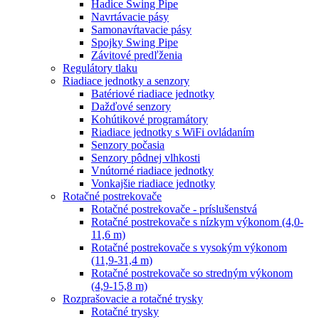
Hadice Swing Pipe
Navrtávacie pásy
Samonavŕtavacie pásy
Spojky Swing Pipe
Závitové predľženia
Regulátory tlaku
Riadiace jednotky a senzory
Batériové riadiace jednotky
Dažďové senzory
Kohútikové programátory
Riadiace jednotky s WiFi ovládaním
Senzory počasia
Senzory pôdnej vlhkosti
Vnútorné riadiace jednotky
Vonkajšie riadiace jednotky
Rotačné postrekovače
Rotačné postrekovače - príslušenstvá
Rotačné postrekovače s nízkym výkonom (4,0-
11,6 m)
Rotačné postrekovače s vysokým výkonom
(11,9-31,4 m)
Rotačné postrekovače so stredným výkonom
(4,9-15,8 m)
Rozprašovacie a rotačné trysky
Rotačné trysky