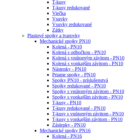
T-kusy
T-kusy redukované
Viečka
Vsuvky
Vsuvky redukované
Zátky
Plastové spojky a tvarovky
Mechanické spojky PN10
Kolená - PN10
Kolená s odbočkou - PN10
Kolená s vnútorným závitom - PN10
Kolená s vonkajším závitom - PN10
Nástenky - PN10
Priame spojky - PN10
Spojky PN10 - príslušenstvá
Spojky redukované - PN10
Spojky s vnútorným závitom - PN10
Spojky s vonkajším závitom - PN10
T-kusy - PN10
T-kusy redukované - PN10
T-kusy s vnútorným závitom - PN10
T-kusy s vonkajším závitom - PN10
Záslepky - PN10
Mechanické spojky PN16
Kolená - PN16