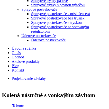
Sprayové trysky pásové
Sprayové trysky s pevnou výsečou
Sprayové postrekovače
Sprayové postrekovače - príslušenstvá
Sprayové postrekovače bez trysiek
Sprayové postrekovače s tryskou
Sprayové postrekovače so vstavaným
regulátorom
Úderové postrekovače
Úderové postrekovače
Úvodná stránka
O nás
Obchod
Akciové produkty
Blog
Kontakt
Projektovanie závlahy
Kolená nástrčné s vonkajším závitom
Home