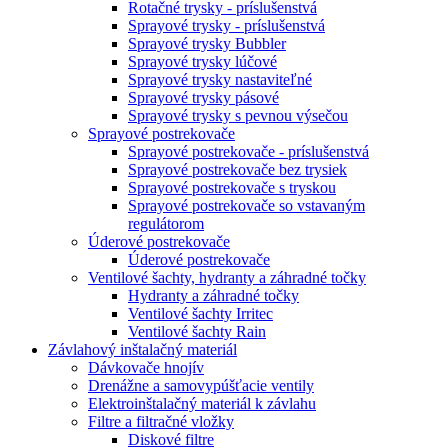
Rotačné trysky - príslušenstvá
Sprayové trysky - príslušenstvá
Sprayové trysky Bubbler
Sprayové trysky lúčové
Sprayové trysky nastaviteľné
Sprayové trysky pásové
Sprayové trysky s pevnou výsečou
Sprayové postrekovače
Sprayové postrekovače - príslušenstvá
Sprayové postrekovače bez trysiek
Sprayové postrekovače s tryskou
Sprayové postrekovače so vstavaným
regulátorom
Úderové postrekovače
Úderové postrekovače
Ventilové šachty, hydranty a záhradné točky
Hydranty a záhradné točky
Ventilové šachty Irritec
Ventilové šachty Rain
Závlahový inštalačný materiál
Dávkovače hnojív
Drenážne a samovypúšťacie ventily
Elektroinštalačný materiál k závlahu
Filtre a filtračné vložky
Diskové filtre