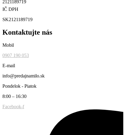
2121189719
IČ DPH
SK2121189719
Kontaktujte nás
Mobil
0907 190 053
E-mail
info@predajnamilo.sk
Pondelok - Piatok
8:00 – 16:30
Facebook-f