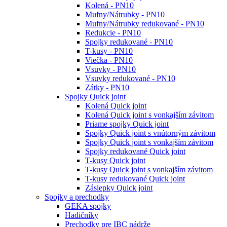
Kolená - PN10
Mufny/Nátrubky - PN10
Mufny/Nátrubky redukované - PN10
Redukcie - PN10
Spojky redukované - PN10
T-kusy - PN10
Viečka - PN10
Vsuvky - PN10
Vsuvky redukované - PN10
Zátky - PN10
Spojky Quick joint
Kolená Quick joint
Kolená Quick joint s vonkajším závitom
Priame spojky Quick joint
Spojky Quick joint s vnútorným závitom
Spojky Quick joint s vonkajším závitom
Spojky redukované Quick joint
T-kusy Quick joint
T-kusy Quick joint s vonkajším závitom
T-kusy redukované Quick joint
Záslepky Quick joint
Spojky a prechodky
GEKA spojky
Hadičníky
Prechodky pre IBC nádrže