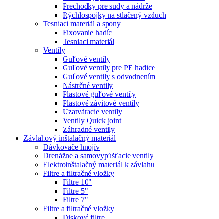
Prechodky pre sudy a nádrže
Rýchlospojky na stlačený vzduch
Tesniaci materiál a spony
Fixovanie hadíc
Tesniaci materiál
Ventily
Guľové ventily
Guľové ventily pre PE hadice
Guľové ventily s odvodnením
Nástrčné ventily
Plastové guľové ventily
Plastové závitové ventily
Uzatváracie ventily
Ventily Quick joint
Záhradné ventily
Závlahový inštalačný materiál
Dávkovače hnojív
Drenážne a samovypúšťacie ventily
Elektroinštalačný materiál k závlahu
Filtre a filtračné vložky
Filtre 10"
Filtre 5"
Filtre 7"
Filtre a filtračné vložky
Diskové filtre