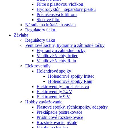
Filtre s plastovou vložkou
Hydrocyklón - separátory piesku
Príslušenstvá k filtrom
Sieťové filtre
Náradie na inštaláciu závlah
Regulátory tlaku
Závlaha
Regulátory tlaku
Ventilové šachty, hydranty a záhradné točky
Hydranty a záhradné točky
Ventilové šachty Irritec
Ventilové šachty Rain
Elektroventily
Holendrové spojky
Holendrové spojky Irritec
Holendrové spojky Rain
Elektroventily - príslušenstvá
Elektroventily 24 V
Elektroventily 9 V
Hobby zavlažovanie
Plastové spojky, rýchlospojky, adaptéry
Preklápacie postrekovače
Prúdnicové rozstrekovače
Rozstrekovacie pištole
Vozíky na hadice