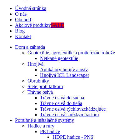
Úvodná stránka
O nás
Obchod
Akciové produkty
SALE
Blog
Kontakt
Dom a záhrada
Geotextílie, agrotextílie a protierózne rohože
Netkané geotextílie
Hnojivá
Aplikátory hnojív a osív
Hnojivá ICL Landscaper
Obrubníky
Siete proti krtkom
Trávne osivá
Trávne osivá do sucha
Trávne osivá do tieňa
Trávne osivá rýchlovzchádzajúce
Trávne osivá s nízkym rastom
Potrubné a inštalačné systémy
Hadice a rúry
PE hadice
HDPE hadice - PN6