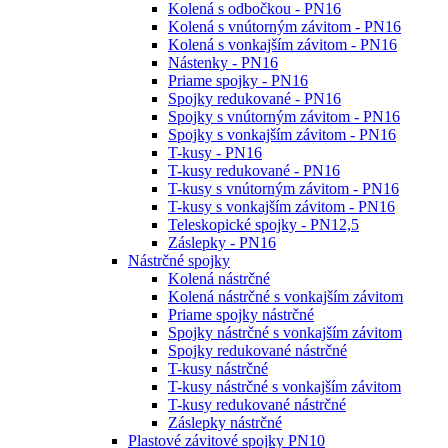
Kolená s odbočkou - PN16
Kolená s vnútorným závitom - PN16
Kolená s vonkajším závitom - PN16
Nástenky - PN16
Priame spojky - PN16
Spojky redukované - PN16
Spojky s vnútorným závitom - PN16
Spojky s vonkajším závitom - PN16
T-kusy - PN16
T-kusy redukované - PN16
T-kusy s vnútorným závitom - PN16
T-kusy s vonkajším závitom - PN16
Teleskopické spojky - PN12,5
Záslepky - PN16
Nástrčné spojky
Kolená nástrčné
Kolená nástrčné s vonkajším závitom
Priame spojky nástrčné
Spojky nástrčné s vonkajším závitom
Spojky redukované nástrčné
T-kusy nástrčné
T-kusy nástrčné s vonkajším závitom
T-kusy redukované nástrčné
Záslepky nástrčné
Plastové závitové spojky PN10