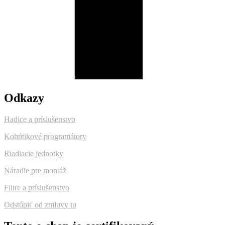
Odkazy
Hadice a príslušenstvo
Kohútikové programátory
Riadiacie jednotky
Náradie pre montáž
Filtre a príslušenstvo
Odstúpiť od zmluvy tu