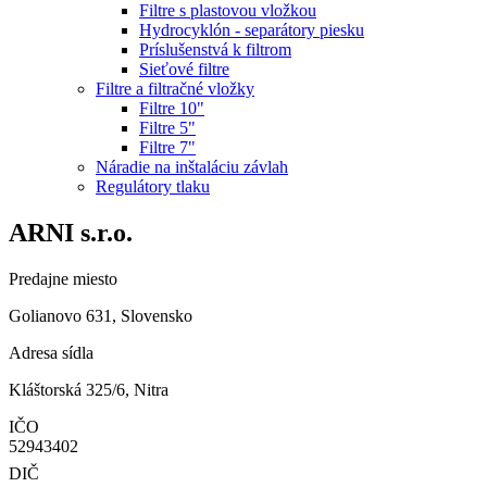
Filtre s plastovou vložkou
Hydrocyklón - separátory piesku
Príslušenstvá k filtrom
Sieťové filtre
Filtre a filtračné vložky
Filtre 10"
Filtre 5"
Filtre 7"
Náradie na inštaláciu závlah
Regulátory tlaku
ARNI s.r.o.
Predajne miesto
Golianovo 631, Slovensko
Adresa sídla
Kláštorská 325/6, Nitra
IČO
52943402
DIČ