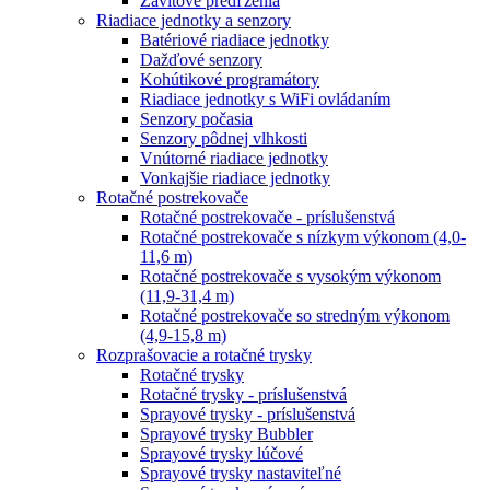
Závitové predľženia
Riadiace jednotky a senzory
Batériové riadiace jednotky
Dažďové senzory
Kohútikové programátory
Riadiace jednotky s WiFi ovládaním
Senzory počasia
Senzory pôdnej vlhkosti
Vnútorné riadiace jednotky
Vonkajšie riadiace jednotky
Rotačné postrekovače
Rotačné postrekovače - príslušenstvá
Rotačné postrekovače s nízkym výkonom (4,0-
11,6 m)
Rotačné postrekovače s vysokým výkonom
(11,9-31,4 m)
Rotačné postrekovače so stredným výkonom
(4,9-15,8 m)
Rozprašovacie a rotačné trysky
Rotačné trysky
Rotačné trysky - príslušenstvá
Sprayové trysky - príslušenstvá
Sprayové trysky Bubbler
Sprayové trysky lúčové
Sprayové trysky nastaviteľné