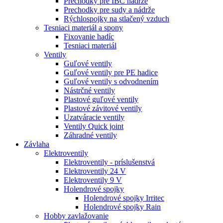
Prechodky pre IBC nádrže
Prechodky pre sudy a nádrže
Rýchlospojky na stlačený vzduch
Tesniaci materiál a spony
Fixovanie hadíc
Tesniaci materiál
Ventily
Guľové ventily
Guľové ventily pre PE hadice
Guľové ventily s odvodnením
Nástrčné ventily
Plastové guľové ventily
Plastové závitové ventily
Uzatváracie ventily
Ventily Quick joint
Záhradné ventily
Závlaha
Elektroventily
Elektroventily - príslušenstvá
Elektroventily 24 V
Elektroventily 9 V
Holendrové spojky
Holendrové spojky Irritec
Holendrové spojky Rain
Hobby zavlažovanie