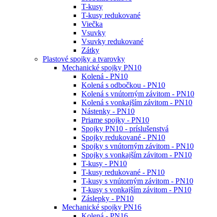
T-kusy
T-kusy redukované
Viečka
Vsuvky
Vsuvky redukované
Zátky
Plastové spojky a tvarovky
Mechanické spojky PN10
Kolená - PN10
Kolená s odbočkou - PN10
Kolená s vnútorným závitom - PN10
Kolená s vonkajším závitom - PN10
Nástenky - PN10
Priame spojky - PN10
Spojky PN10 - príslušenstvá
Spojky redukované - PN10
Spojky s vnútorným závitom - PN10
Spojky s vonkajším závitom - PN10
T-kusy - PN10
T-kusy redukované - PN10
T-kusy s vnútorným závitom - PN10
T-kusy s vonkajším závitom - PN10
Záslepky - PN10
Mechanické spojky PN16
Kolená - PN16