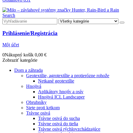
Search
Prihlásenie/Registrácia
Môj účet
0
Nákupný košík
0,00
€
Zobraziť kategórie
Dom a záhrada
Geotextílie, agrotextílie a protierózne rohože
Netkané geotextílie
Hnojivá
Aplikátory hnojív a osív
Hnojivá ICL Landscaper
Obrubníky
Siete proti krtkom
Trávne osivá
Trávne osivá do sucha
Trávne osivá do tieňa
Trávne osivá rýchlovzchádzajúce