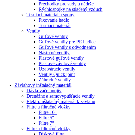
Prechodky pre sudy a nádrže
Rýchlospojky na stlačený vzduch
Tesniaci materiál a spony
Fixovanie hadíc
Tesniaci materiál
Ventily
Guľové ventily
Guľové ventily pre PE hadice
Guľové ventily s odvodnením
Nástrčné ventily
Plastové guľové ventily
Plastové závitové ventily
Uzatváracie ventily
Ventily Quick joint
Záhradné ventily
Závlahový inštalačný materiál
Dávkovače hnojív
Drenážne a samovypúšťacie ventily
Elektroinštalačný materiál k závlahu
Filtre a filtračné vložky
Filtre 10"
Filtre 5"
Filtre 7"
Filtre a filtračné vložky
Diskové filtre