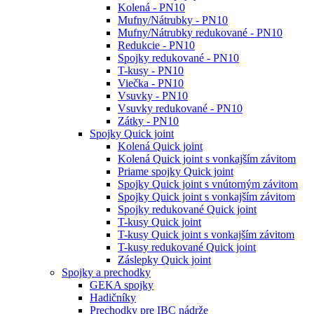
Kolená - PN10
Mufny/Nátrubky - PN10
Mufny/Nátrubky redukované - PN10
Redukcie - PN10
Spojky redukované - PN10
T-kusy - PN10
Viečka - PN10
Vsuvky - PN10
Vsuvky redukované - PN10
Zátky - PN10
Spojky Quick joint
Kolená Quick joint
Kolená Quick joint s vonkajším závitom
Priame spojky Quick joint
Spojky Quick joint s vnútorným závitom
Spojky Quick joint s vonkajším závitom
Spojky redukované Quick joint
T-kusy Quick joint
T-kusy Quick joint s vonkajším závitom
T-kusy redukované Quick joint
Záslepky Quick joint
Spojky a prechodky
GEKA spojky
Hadičníky
Prechodky pre IBC nádrže