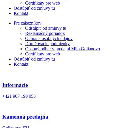
Certifikáty pre web
Odstúpiť od zmluvy tu
Kontakt
Pre zákazníkov
Odstúpiť od zmluvy tu
Reklamačný poriadok
Ochrana osobných údajov
Doručovacie podmienky
Osobný odber v predajni Milo Golianovo
Certifikáty pre web
Odstúpiť od zmluvy tu
Kontakt
Informácie
+421 907 190 053
Kamenná predajňa
Golianovo 631