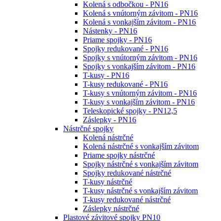
Kolená s odbočkou - PN16
Kolená s vnútorným závitom - PN16
Kolená s vonkajším závitom - PN16
Nástenky - PN16
Priame spojky - PN16
Spojky redukované - PN16
Spojky s vnútorným závitom - PN16
Spojky s vonkajším závitom - PN16
T-kusy - PN16
T-kusy redukované - PN16
T-kusy s vnútorným závitom - PN16
T-kusy s vonkajším závitom - PN16
Teleskopické spojky - PN12,5
Záslepky - PN16
Nástrčné spojky
Kolená nástrčné
Kolená nástrčné s vonkajším závitom
Priame spojky nástrčné
Spojky nástrčné s vonkajším závitom
Spojky redukované nástrčné
T-kusy nástrčné
T-kusy nástrčné s vonkajším závitom
T-kusy redukované nástrčné
Záslepky nástrčné
Plastové závitové spojky PN10