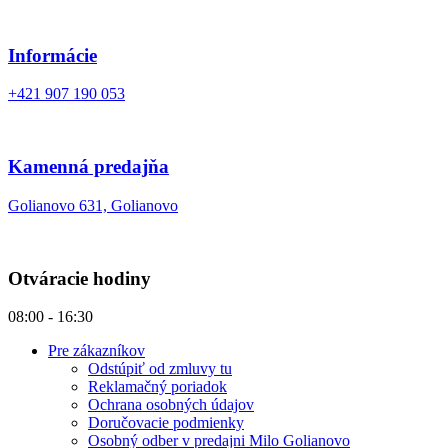
Informácie
+421 907 190 053
Kamenná predajňa
Golianovo 631, Golianovo
Otváracie hodiny
08:00 - 16:30
Pre zákazníkov
Odstúpiť od zmluvy tu
Reklamačný poriadok
Ochrana osobných údajov
Doručovacie podmienky
Osobný odber v predajni Milo Golianovo