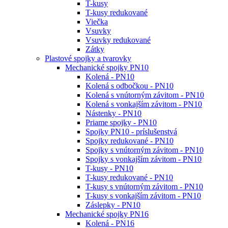
T-kusy
T-kusy redukované
Viečka
Vsuvky
Vsuvky redukované
Zátky
Plastové spojky a tvarovky
Mechanické spojky PN10
Kolená - PN10
Kolená s odbočkou - PN10
Kolená s vnútorným závitom - PN10
Kolená s vonkajším závitom - PN10
Nástenky - PN10
Priame spojky - PN10
Spojky PN10 - príslušenstvá
Spojky redukované - PN10
Spojky s vnútorným závitom - PN10
Spojky s vonkajším závitom - PN10
T-kusy - PN10
T-kusy redukované - PN10
T-kusy s vnútorným závitom - PN10
T-kusy s vonkajším závitom - PN10
Záslepky - PN10
Mechanické spojky PN16
Kolená - PN16