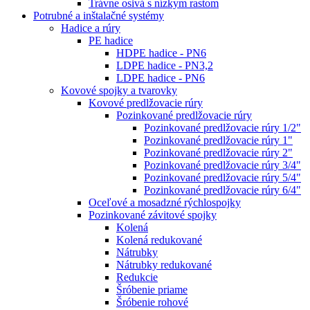
Trávne osivá s nízkym rastom
Potrubné a inštalačné systémy
Hadice a rúry
PE hadice
HDPE hadice - PN6
LDPE hadice - PN3,2
LDPE hadice - PN6
Kovové spojky a tvarovky
Kovové predlžovacie rúry
Pozinkované predlžovacie rúry
Pozinkované predlžovacie rúry 1/2"
Pozinkované predlžovacie rúry 1"
Pozinkované predlžovacie rúry 2"
Pozinkované predlžovacie rúry 3/4"
Pozinkované predlžovacie rúry 5/4"
Pozinkované predlžovacie rúry 6/4"
Oceľové a mosadzné rýchlospojky
Pozinkované závitové spojky
Kolená
Kolená redukované
Nátrubky
Nátrubky redukované
Redukcie
Šróbenie priame
Šróbenie rohové