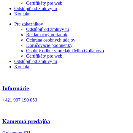
Certifikáty pre web
Odstúpiť od zmluvy tu
Kontakt
Pre zákazníkov
Odstúpiť od zmluvy tu
Reklamačný poriadok
Ochrana osobných údajov
Doručovacie podmienky
Osobný odber v predajni Milo Golianovo
Certifikáty pre web
Odstúpiť od zmluvy tu
Kontakt
Informácie
+421 907 190 053
Kamenná predajňa
Golianovo 631