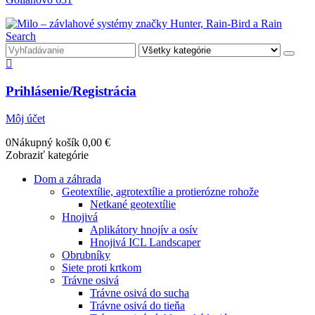
Search
Prihlásenie/Registrácia
Môj účet
0
Nákupný košík
0,00
€
Zobraziť kategórie
Dom a záhrada
Geotextílie, agrotextílie a protierózne rohože
Netkané geotextílie
Hnojivá
Aplikátory hnojív a osív
Hnojivá ICL Landscaper
Obrubníky
Siete proti krtkom
Trávne osivá
Trávne osivá do sucha
Trávne osivá do tieňa