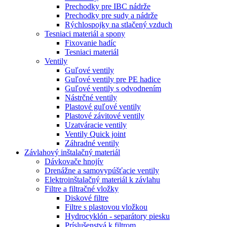
Prechodky pre IBC nádrže
Prechodky pre sudy a nádrže
Rýchlospojky na stlačený vzduch
Tesniaci materiál a spony
Fixovanie hadíc
Tesniaci materiál
Ventily
Guľové ventily
Guľové ventily pre PE hadice
Guľové ventily s odvodnením
Nástrčné ventily
Plastové guľové ventily
Plastové závitové ventily
Uzatváracie ventily
Ventily Quick joint
Záhradné ventily
Závlahový inštalačný materiál
Dávkovače hnojív
Drenážne a samovypúšťacie ventily
Elektroinštalačný materiál k závlahu
Filtre a filtračné vložky
Diskové filtre
Filtre s plastovou vložkou
Hydrocyklón - separátory piesku
Príslušenstvá k filtrom