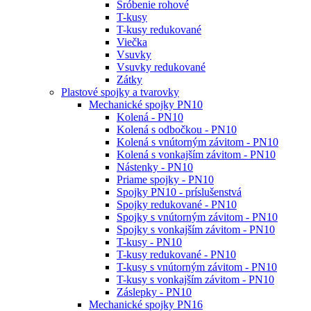
Šróbenie rohové
T-kusy
T-kusy redukované
Viečka
Vsuvky
Vsuvky redukované
Zátky
Plastové spojky a tvarovky
Mechanické spojky PN10
Kolená - PN10
Kolená s odbočkou - PN10
Kolená s vnútorným závitom - PN10
Kolená s vonkajším závitom - PN10
Nástenky - PN10
Priame spojky - PN10
Spojky PN10 - príslušenstvá
Spojky redukované - PN10
Spojky s vnútorným závitom - PN10
Spojky s vonkajším závitom - PN10
T-kusy - PN10
T-kusy redukované - PN10
T-kusy s vnútorným závitom - PN10
T-kusy s vonkajším závitom - PN10
Záslepky - PN10
Mechanické spojky PN16