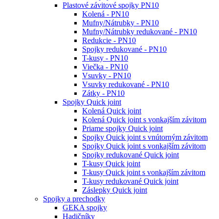
Plastové závitové spojky PN10
Kolená - PN10
Mufny/Nátrubky - PN10
Mufny/Nátrubky redukované - PN10
Redukcie - PN10
Spojky redukované - PN10
T-kusy - PN10
Viečka - PN10
Vsuvky - PN10
Vsuvky redukované - PN10
Zátky - PN10
Spojky Quick joint
Kolená Quick joint
Kolená Quick joint s vonkajším závitom
Priame spojky Quick joint
Spojky Quick joint s vnútorným závitom
Spojky Quick joint s vonkajším závitom
Spojky redukované Quick joint
T-kusy Quick joint
T-kusy Quick joint s vonkajším závitom
T-kusy redukované Quick joint
Záslepky Quick joint
Spojky a prechodky
GEKA spojky
Hadičníky