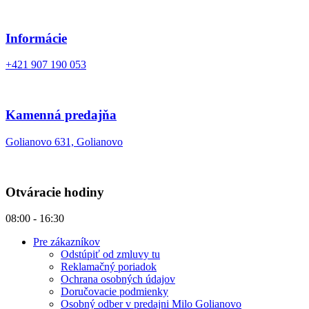
Informácie
+421 907 190 053
Kamenná predajňa
Golianovo 631, Golianovo
Otváracie hodiny
08:00 - 16:30
Pre zákazníkov
Odstúpiť od zmluvy tu
Reklamačný poriadok
Ochrana osobných údajov
Doručovacie podmienky
Osobný odber v predajni Milo Golianovo