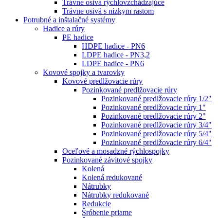
Trávne osivá rýchlovzchádzajúce
Trávne osivá s nízkym rastom
Potrubné a inštalačné systémy
Hadice a rúry
PE hadice
HDPE hadice - PN6
LDPE hadice - PN3,2
LDPE hadice - PN6
Kovové spojky a tvarovky
Kovové predlžovacie rúry
Pozinkované predlžovacie rúry
Pozinkované predlžovacie rúry 1/2"
Pozinkované predlžovacie rúry 1"
Pozinkované predlžovacie rúry 2"
Pozinkované predlžovacie rúry 3/4"
Pozinkované predlžovacie rúry 5/4"
Pozinkované predlžovacie rúry 6/4"
Oceľové a mosadzné rýchlospojky
Pozinkované závitové spojky
Kolená
Kolená redukované
Nátrubky
Nátrubky redukované
Redukcie
Šróbenie priame