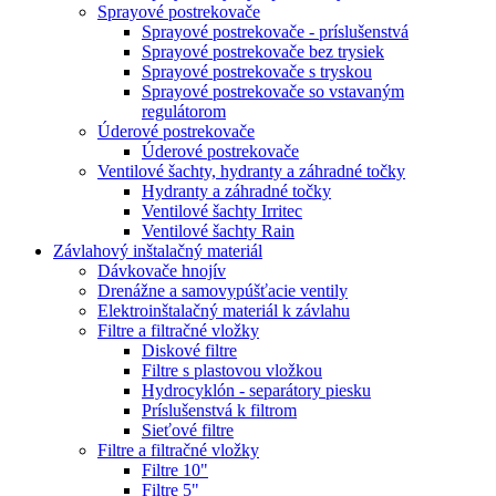
Sprayové postrekovače
Sprayové postrekovače - príslušenstvá
Sprayové postrekovače bez trysiek
Sprayové postrekovače s tryskou
Sprayové postrekovače so vstavaným
regulátorom
Úderové postrekovače
Úderové postrekovače
Ventilové šachty, hydranty a záhradné točky
Hydranty a záhradné točky
Ventilové šachty Irritec
Ventilové šachty Rain
Závlahový inštalačný materiál
Dávkovače hnojív
Drenážne a samovypúšťacie ventily
Elektroinštalačný materiál k závlahu
Filtre a filtračné vložky
Diskové filtre
Filtre s plastovou vložkou
Hydrocyklón - separátory piesku
Príslušenstvá k filtrom
Sieťové filtre
Filtre a filtračné vložky
Filtre 10"
Filtre 5"