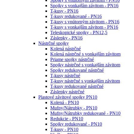
Spojky s vnútorným závitom - PN16
Spojky s vonkajším závitom - PN16
T-kusy - PN16
T-kusy redukované - PN16
T-kusy s vnútorným závitom - PN16
T-kusy s vonkajším závitom - PN16
Teleskopické spojky - PN12,5
Záslepky - PN16
Nástrčné spojky
Kolená nástrčné
Kolená nástrčné s vonkajším závitom
Priame spojky nástrčné
Spojky nástrčné s vonkajším závitom
Spojky redukované nástrčné
T-kusy nástrčné
T-kusy nástrčné s vonkajším závitom
T-kusy redukované nástrčné
Záslepky nástrčné
Plastové závitové spojky PN10
Kolená - PN10
Mufny/Nátrubky - PN10
Mufny/Nátrubky redukované - PN10
Redukcie - PN10
Spojky redukované - PN10
T-kusy - PN10