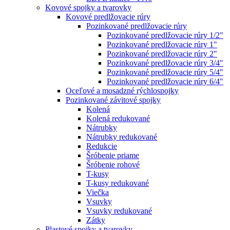
Kovové spojky a tvarovky
Kovové predlžovacie rúry
Pozinkované predlžovacie rúry
Pozinkované predlžovacie rúry 1/2"
Pozinkované predlžovacie rúry 1"
Pozinkované predlžovacie rúry 2"
Pozinkované predlžovacie rúry 3/4"
Pozinkované predlžovacie rúry 5/4"
Pozinkované predlžovacie rúry 6/4"
Oceľové a mosadzné rýchlospojky
Pozinkované závitové spojky
Kolená
Kolená redukované
Nátrubky
Nátrubky redukované
Redukcie
Šróbenie priame
Šróbenie rohové
T-kusy
T-kusy redukované
Viečka
Vsuvky
Vsuvky redukované
Zátky
Plastové spojky a tvarovky