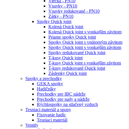
Viečka - PN10
Vsuvky - PN10
Vsuvky redukované - PN10
Zátky - PN10
Spojky Quick joint
Kolená Quick joint
Kolená Quick joint s vonkajším závitom
Priame spojky Quick joint
Spojky Quick joint s vnútorným závitom
Spojky Quick joint s vonkajším závitom
Spojky redukované Quick joint
T-kusy Quick joint
T-kusy Quick joint s vonkajším závitom
T-kusy redukované Quick joint
Záslepky Quick joint
Spojky a prechodky
GEKA spojky
Hadičníky
Prechodky pre IBC nádrže
Prechodky pre sudy a nádrže
Rýchlospojky na stlačený vzduch
Tesniaci materiál a spony
Fixovanie hadíc
Tesniaci materiál
Ventily