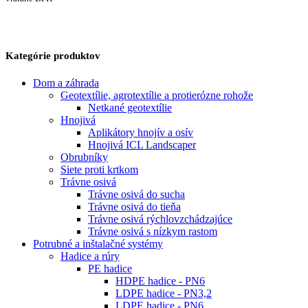
Kategórie produktov
Dom a záhrada
Geotextílie, agrotextílie a protierózne rohože
Netkané geotextílie
Hnojivá
Aplikátory hnojív a osív
Hnojivá ICL Landscaper
Obrubníky
Siete proti krtkom
Trávne osivá
Trávne osivá do sucha
Trávne osivá do tieňa
Trávne osivá rýchlovzchádzajúce
Trávne osivá s nízkym rastom
Potrubné a inštalačné systémy
Hadice a rúry
PE hadice
HDPE hadice - PN6
LDPE hadice - PN3,2
LDPE hadice - PN6