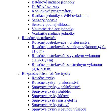
Batériové riadiace jednotky
Dažďové senzory
Kohútikové programátory
Riadiace jednotky s WiFi ovládaním
Senzory počasia
Senzory pôdnej vlhkosti
Vnútorné riadiace jednotky
Vonkajšie riadiace jednotky
Rotačné postrekovače
Rotačné postrekovače - príslušenstvá
Rotačné postrekovače s nízkym výkonom (4,0-
11,6 m)
Rotačné postrekovače s vysokým výkonom
(11,9-31,4 m)
Rotačné postrekovače so stredným výkonom
(4,9-15,8 m)
Rozprašovacie a rotačné trysky
Rotačné trysky
Rotačné trysky - príslušenstvá
Sprayové trysky - príslušenstvá
Sprayové trysky Bubbler
Sprayové trysky lúčové
Sprayové trysky nastaviteľné
Sprayové trysky pásové
Sprayové trysky s pevnou výsečou