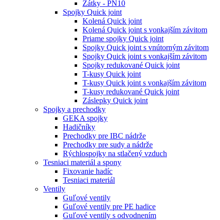
Zátky - PN10
Spojky Quick joint
Kolená Quick joint
Kolená Quick joint s vonkajším závitom
Priame spojky Quick joint
Spojky Quick joint s vnútorným závitom
Spojky Quick joint s vonkajším závitom
Spojky redukované Quick joint
T-kusy Quick joint
T-kusy Quick joint s vonkajším závitom
T-kusy redukované Quick joint
Záslepky Quick joint
Spojky a prechodky
GEKA spojky
Hadičníky
Prechodky pre IBC nádrže
Prechodky pre sudy a nádrže
Rýchlospojky na stlačený vzduch
Tesniaci materiál a spony
Fixovanie hadíc
Tesniaci materiál
Ventily
Guľové ventily
Guľové ventily pre PE hadice
Guľové ventily s odvodnením