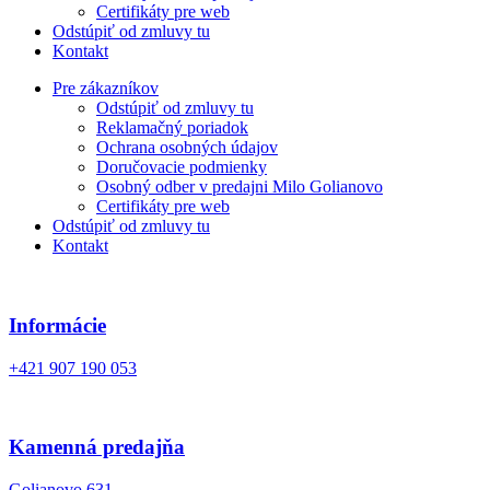
Certifikáty pre web
Odstúpiť od zmluvy tu
Kontakt
Pre zákazníkov
Odstúpiť od zmluvy tu
Reklamačný poriadok
Ochrana osobných údajov
Doručovacie podmienky
Osobný odber v predajni Milo Golianovo
Certifikáty pre web
Odstúpiť od zmluvy tu
Kontakt
Informácie
+421 907 190 053
Kamenná predajňa
Golianovo 631