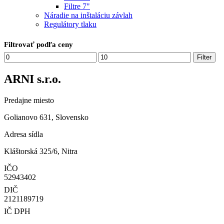
Filtre 7"
Náradie na inštaláciu závlah
Regulátory tlaku
Filtrovať podľa ceny
Minimálna
Maximálna
Filter
cena
cena
ARNI s.r.o.
Predajne miesto
Golianovo 631, Slovensko
Adresa sídla
Kláštorská 325/6, Nitra
IČO
52943402
DIČ
2121189719
IČ DPH