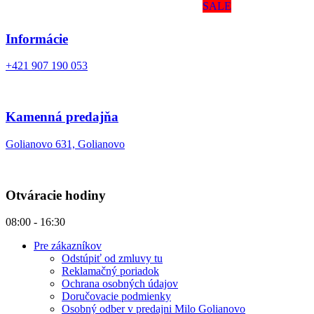
SALE
Informácie
+421 907 190 053
Kamenná predajňa
Golianovo 631, Golianovo
Otváracie hodiny
08:00 - 16:30
Pre zákazníkov
Odstúpiť od zmluvy tu
Reklamačný poriadok
Ochrana osobných údajov
Doručovacie podmienky
Osobný odber v predajni Milo Golianovo