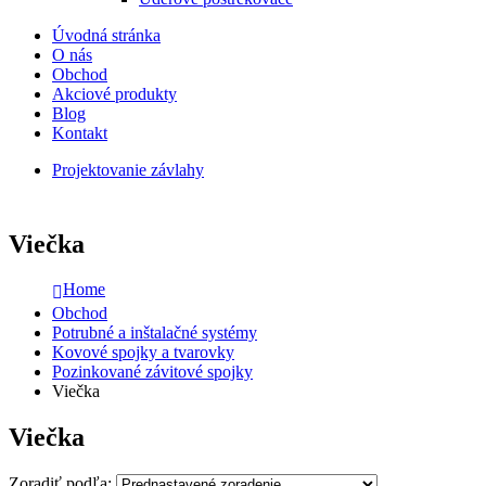
Úvodná stránka
O nás
Obchod
Akciové produkty
Blog
Kontakt
Projektovanie závlahy
Viečka
Home
Obchod
Potrubné a inštalačné systémy
Kovové spojky a tvarovky
Pozinkované závitové spojky
Viečka
Viečka
Zoradiť podľa: