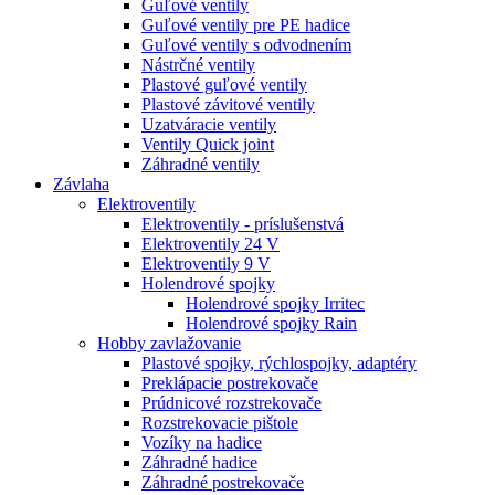
Guľové ventily
Guľové ventily pre PE hadice
Guľové ventily s odvodnením
Nástrčné ventily
Plastové guľové ventily
Plastové závitové ventily
Uzatváracie ventily
Ventily Quick joint
Záhradné ventily
Závlaha
Elektroventily
Elektroventily - príslušenstvá
Elektroventily 24 V
Elektroventily 9 V
Holendrové spojky
Holendrové spojky Irritec
Holendrové spojky Rain
Hobby zavlažovanie
Plastové spojky, rýchlospojky, adaptéry
Preklápacie postrekovače
Prúdnicové rozstrekovače
Rozstrekovacie pištole
Vozíky na hadice
Záhradné hadice
Záhradné postrekovače