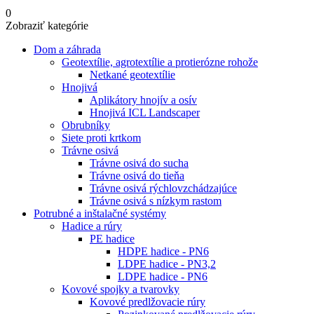
0
Zobraziť kategórie
Dom a záhrada
Geotextílie, agrotextílie a protierózne rohože
Netkané geotextílie
Hnojivá
Aplikátory hnojív a osív
Hnojivá ICL Landscaper
Obrubníky
Siete proti krtkom
Trávne osivá
Trávne osivá do sucha
Trávne osivá do tieňa
Trávne osivá rýchlovzchádzajúce
Trávne osivá s nízkym rastom
Potrubné a inštalačné systémy
Hadice a rúry
PE hadice
HDPE hadice - PN6
LDPE hadice - PN3,2
LDPE hadice - PN6
Kovové spojky a tvarovky
Kovové predlžovacie rúry