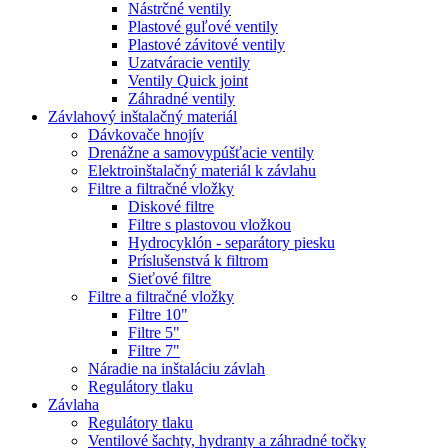
Nástrčné ventily
Plastové guľové ventily
Plastové závitové ventily
Uzatváracie ventily
Ventily Quick joint
Záhradné ventily
Závlahový inštalačný materiál
Dávkovače hnojív
Drenážne a samovypúšťacie ventily
Elektroinštalačný materiál k závlahu
Filtre a filtračné vložky
Diskové filtre
Filtre s plastovou vložkou
Hydrocyklón - separátory piesku
Príslušenstvá k filtrom
Sieťové filtre
Filtre a filtračné vložky
Filtre 10"
Filtre 5"
Filtre 7"
Náradie na inštaláciu závlah
Regulátory tlaku
Závlaha
Regulátory tlaku
Ventilové šachty, hydranty a záhradné točky