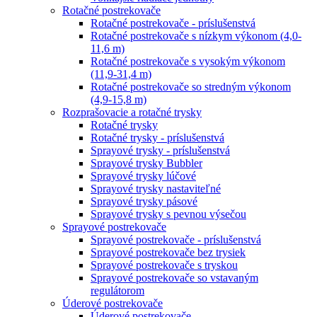
Rotačné postrekovače
Rotačné postrekovače - príslušenstvá
Rotačné postrekovače s nízkym výkonom (4,0-
11,6 m)
Rotačné postrekovače s vysokým výkonom
(11,9-31,4 m)
Rotačné postrekovače so stredným výkonom
(4,9-15,8 m)
Rozprašovacie a rotačné trysky
Rotačné trysky
Rotačné trysky - príslušenstvá
Sprayové trysky - príslušenstvá
Sprayové trysky Bubbler
Sprayové trysky lúčové
Sprayové trysky nastaviteľné
Sprayové trysky pásové
Sprayové trysky s pevnou výsečou
Sprayové postrekovače
Sprayové postrekovače - príslušenstvá
Sprayové postrekovače bez trysiek
Sprayové postrekovače s tryskou
Sprayové postrekovače so vstavaným
regulátorom
Úderové postrekovače
Úderové postrekovače