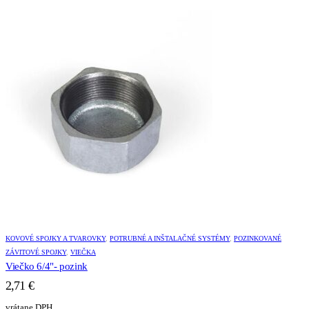
KOVOVÉ SPOJKY A TVAROVKY
,
POTRUBNÉ A INŠTALAČNÉ SYSTÉMY
,
POZINKOVANÉ
ZÁVITOVÉ SPOJKY
,
VIEČKA
Viečko 6/4"- pozink
2,71
€
vrátane DPH