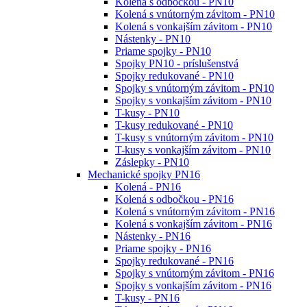
Kolená s odbočkou - PN10
Kolená s vnútorným závitom - PN10
Kolená s vonkajším závitom - PN10
Nástenky - PN10
Priame spojky - PN10
Spojky PN10 - príslušenstvá
Spojky redukované - PN10
Spojky s vnútorným závitom - PN10
Spojky s vonkajším závitom - PN10
T-kusy - PN10
T-kusy redukované - PN10
T-kusy s vnútorným závitom - PN10
T-kusy s vonkajším závitom - PN10
Záslepky - PN10
Mechanické spojky PN16
Kolená - PN16
Kolená s odbočkou - PN16
Kolená s vnútorným závitom - PN16
Kolená s vonkajším závitom - PN16
Nástenky - PN16
Priame spojky - PN16
Spojky redukované - PN16
Spojky s vnútorným závitom - PN16
Spojky s vonkajším závitom - PN16
T-kusy - PN16