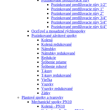
Pozinkované predlžovacie rúry
Pozinkované predlžovacie rúry 1/2"
Pozinkované predlžovacie rúry 1"
Pozinkované predlžovacie rúry 2"
Pozinkované predlžovacie rúry 3/4"
Pozinkované predlžovacie rúry 5/4"
Pozinkované predlžovacie rúry 6/4"
Oceľové a mosadzné rýchlospojky
Pozinkované závitové spojky
Kolená
Kolená redukované
Nátrubky
Nátrubky redukované
Redukcie
Šróbenie priame
Šróbenie rohové
T-kusy
T-kusy redukované
Viečka
Vsuvky
Vsuvky redukované
Zátky
Plastové spojky a tvarovky
Mechanické spojky PN10
Kolená - PN10