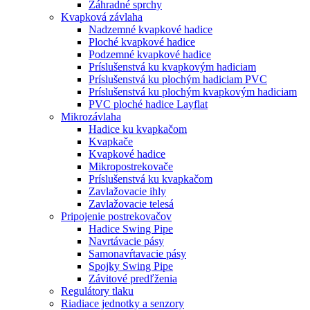
Záhradné sprchy
Kvapková závlaha
Nadzemné kvapkové hadice
Ploché kvapkové hadice
Podzemné kvapkové hadice
Príslušenstvá ku kvapkovým hadiciam
Príslušenstvá ku plochým hadiciam PVC
Príslušenstvá ku plochým kvapkovým hadiciam
PVC ploché hadice Layflat
Mikrozávlaha
Hadice ku kvapkačom
Kvapkače
Kvapkové hadice
Mikropostrekovače
Príslušenstvá ku kvapkačom
Zavlažovacie ihly
Zavlažovacie telesá
Pripojenie postrekovačov
Hadice Swing Pipe
Navrtávacie pásy
Samonavŕtavacie pásy
Spojky Swing Pipe
Závitové predľženia
Regulátory tlaku
Riadiace jednotky a senzory