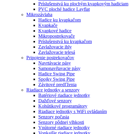
Príslušenstvá ku plochým kvapkovým hadiciam
PVC ploché hadice Layflat
Mikrozávlaha
Hadice ku kvapkačom
Kvapkače
Kvapkové hadice
Mikropostrekovače
Príslušenstvá ku kvapkačom
Zavlažovacie ihly
Zavlažovacie telesá
Pripojenie postrekovačov
Navrtávacie pásy
Samonavŕtavacie pásy
Hadice Swing Pipe
Spojky Swing Pipe
Závitové predľženia
Riadiace jednotky a senzory
Batériové riadiace jednotky
Dažďové senzory
Kohútikové programátory
Riadiace jednotky s WiFi ovládaním
Senzory počasia
Senzory pôdnej vlhkosti
Vnútorné riadiace jednotky
Vonkajšie riadiace jednotky