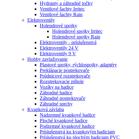
Hydranty a záhradné točky
Ventilové šachty Irritec
Ventilové šachty Rain
Elektroventily
Holendrové spojky
Holendrové spojky Irritec
Holendrové spojky Rain
Elektroventily - príslušenstvá
Elektroventily 24 V
Elektroventily 9 V
Hobby zavlažovanie
Plastové spojky, rýchlospojky, adaptéry
Preklápacie postrekovače
Prúdnicové rozstrekovače
Rozstrekovacie pištole
Vozíky na hadice
Záhradné hadice
Záhradné postrekovače
Záhradné sprchy
Kvapková závlaha
Nadzemné kvapkové hadice
Ploché kvapkové hadice
Podzemné kvapkové hadice
Príslušenstvá ku kvapkovým hadiciam
Príslušenstvá ku plochým hadiciam PVC