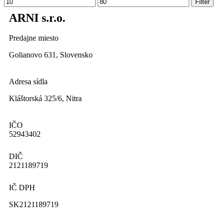
Filter
ARNI s.r.o.
Predajne miesto
Golianovo 631, Slovensko
Adresa sídla
Kláštorská 325/6, Nitra
IČO
52943402
DIČ
2121189719
IČ DPH
SK2121189719