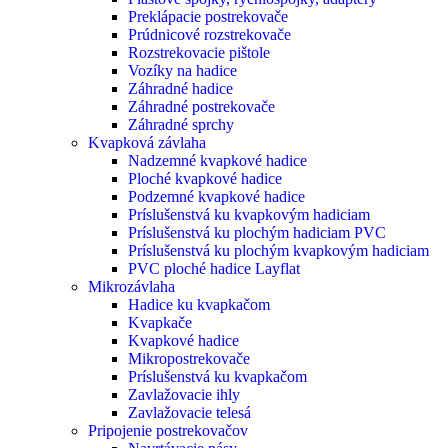
Preklápacie postrekovače
Prúdnicové rozstrekovače
Rozstrekovacie pištole
Vozíky na hadice
Záhradné hadice
Záhradné postrekovače
Záhradné sprchy
Kvapková závlaha
Nadzemné kvapkové hadice
Ploché kvapkové hadice
Podzemné kvapkové hadice
Príslušenstvá ku kvapkovým hadiciam
Príslušenstvá ku plochým hadiciam PVC
Príslušenstvá ku plochým kvapkovým hadiciam
PVC ploché hadice Layflat
Mikrozávlaha
Hadice ku kvapkačom
Kvapkače
Kvapkové hadice
Mikropostrekovače
Príslušenstvá ku kvapkačom
Zavlažovacie ihly
Zavlažovacie telesá
Pripojenie postrekovačov