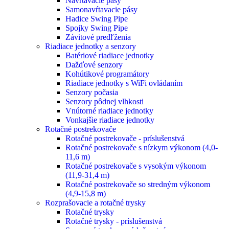
Navrtávacie pásy
Samonavŕtavacie pásy
Hadice Swing Pipe
Spojky Swing Pipe
Závitové predľženia
Riadiace jednotky a senzory
Batériové riadiace jednotky
Dažďové senzory
Kohútikové programátory
Riadiace jednotky s WiFi ovládaním
Senzory počasia
Senzory pôdnej vlhkosti
Vnútorné riadiace jednotky
Vonkajšie riadiace jednotky
Rotačné postrekovače
Rotačné postrekovače - príslušenstvá
Rotačné postrekovače s nízkym výkonom (4,0-
11,6 m)
Rotačné postrekovače s vysokým výkonom
(11,9-31,4 m)
Rotačné postrekovače so stredným výkonom
(4,9-15,8 m)
Rozprašovacie a rotačné trysky
Rotačné trysky
Rotačné trysky - príslušenstvá