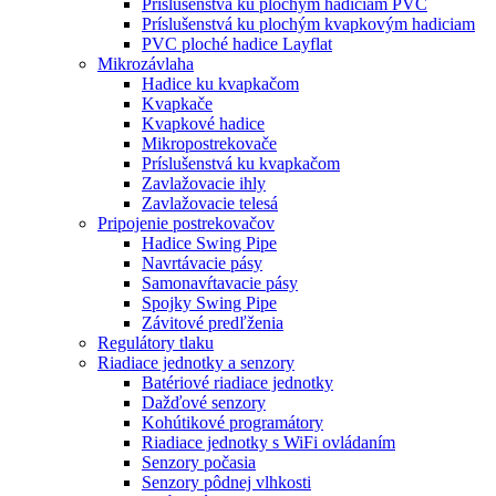
Príslušenstvá ku plochým hadiciam PVC
Príslušenstvá ku plochým kvapkovým hadiciam
PVC ploché hadice Layflat
Mikrozávlaha
Hadice ku kvapkačom
Kvapkače
Kvapkové hadice
Mikropostrekovače
Príslušenstvá ku kvapkačom
Zavlažovacie ihly
Zavlažovacie telesá
Pripojenie postrekovačov
Hadice Swing Pipe
Navrtávacie pásy
Samonavŕtavacie pásy
Spojky Swing Pipe
Závitové predľženia
Regulátory tlaku
Riadiace jednotky a senzory
Batériové riadiace jednotky
Dažďové senzory
Kohútikové programátory
Riadiace jednotky s WiFi ovládaním
Senzory počasia
Senzory pôdnej vlhkosti