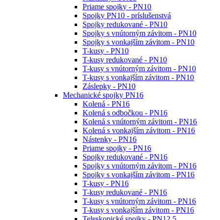
Priame spojky - PN10
Spojky PN10 - príslušenstvá
Spojky redukované - PN10
Spojky s vnútorným závitom - PN10
Spojky s vonkajším závitom - PN10
T-kusy - PN10
T-kusy redukované - PN10
T-kusy s vnútorným závitom - PN10
T-kusy s vonkajším závitom - PN10
Záslepky - PN10
Mechanické spojky PN16
Kolená - PN16
Kolená s odbočkou - PN16
Kolená s vnútorným závitom - PN16
Kolená s vonkajším závitom - PN16
Nástenky - PN16
Priame spojky - PN16
Spojky redukované - PN16
Spojky s vnútorným závitom - PN16
Spojky s vonkajším závitom - PN16
T-kusy - PN16
T-kusy redukované - PN16
T-kusy s vnútorným závitom - PN16
T-kusy s vonkajším závitom - PN16
Teleskopické spojky - PN12,5