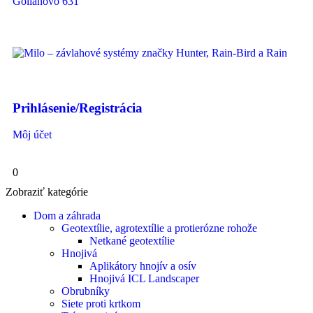
Golianovo 631
Prihlásenie/Registrácia
Môj účet
0
Zobraziť kategórie
Dom a záhrada
Geotextílie, agrotextílie a protierózne rohože
Netkané geotextílie
Hnojivá
Aplikátory hnojív a osív
Hnojivá ICL Landscaper
Obrubníky
Siete proti krtkom