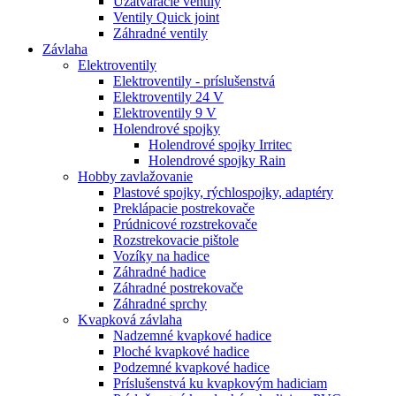
Uzatváracie ventily
Ventily Quick joint
Záhradné ventily
Závlaha
Elektroventily
Elektroventily - príslušenstvá
Elektroventily 24 V
Elektroventily 9 V
Holendrové spojky
Holendrové spojky Irritec
Holendrové spojky Rain
Hobby zavlažovanie
Plastové spojky, rýchlospojky, adaptéry
Preklápacie postrekovače
Prúdnicové rozstrekovače
Rozstrekovacie pištole
Vozíky na hadice
Záhradné hadice
Záhradné postrekovače
Záhradné sprchy
Kvapková závlaha
Nadzemné kvapkové hadice
Ploché kvapkové hadice
Podzemné kvapkové hadice
Príslušenstvá ku kvapkovým hadiciam