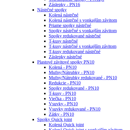
Záslepky - PN16
Nástrčné spojky
Kolená nástrčné
Kolená nástrčné s vonkajším závitom
Priame spojky nástrčné
Spojky nástrčné s vonkajším závitom
Spojky redukované nástrčné
T-kusy nástrčné
T-kusy nástrčné s vonkajším závitom
T-kusy redukované nástrčné
Záslepky nástrčné
Plastové závitové spojky PN10
Kolená - PN10
Mufny/Nátrubky - PN10
Mufny/Nátrubky redukované - PN10
Redukcie - PN10
Spojky redukované - PN10
T-kusy - PN10
Viečka - PN10
Vsuvky - PN10
Vsuvky redukované - PN10
Zátky - PN10
Spojky Quick joint
Kolená Quick joint
Kolená Quick joint s vonkajším závitom