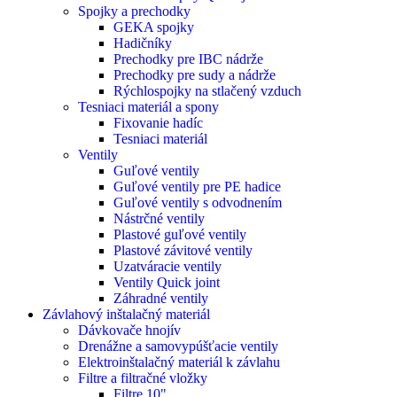
Spojky a prechodky
GEKA spojky
Hadičníky
Prechodky pre IBC nádrže
Prechodky pre sudy a nádrže
Rýchlospojky na stlačený vzduch
Tesniaci materiál a spony
Fixovanie hadíc
Tesniaci materiál
Ventily
Guľové ventily
Guľové ventily pre PE hadice
Guľové ventily s odvodnením
Nástrčné ventily
Plastové guľové ventily
Plastové závitové ventily
Uzatváracie ventily
Ventily Quick joint
Záhradné ventily
Závlahový inštalačný materiál
Dávkovače hnojív
Drenážne a samovypúšťacie ventily
Elektroinštalačný materiál k závlahu
Filtre a filtračné vložky
Filtre 10"