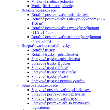
Vnútorné riadiace jednotky
Vonkajšie riadiace jednotky
Rotačné postrekovače
Rotačné postrekovače - príslušenstvá
Rotačné postrekovače s nízkym výkonom (4,0-
11,6 m)
Rotačné postrekovače s vysokým výkonom
(11,9-31,4 m)
Rotačné postrekovače so stredným výkonom
(4,9-15,8 m)
Rozprašovacie a rotačné trysky
Rotačné trysky
Rotačné trysky - príslušenstvá
Sprayové trysky - príslušenstvá
Sprayové trysky Bubbler
Sprayové trysky lúčové
Sprayové trysky nastaviteľné
Sprayové trysky pásové
Sprayové trysky s pevnou výsečou
Sprayové postrekovače
Sprayové postrekovače - príslušenstvá
Sprayové postrekovače bez trysiek
Sprayové postrekovače s tryskou
Sprayové postrekovače so vstavaným
regulátorom