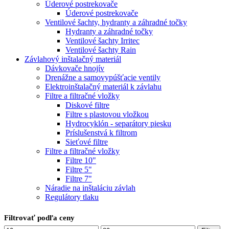
Úderové postrekovače
Úderové postrekovače
Ventilové šachty, hydranty a záhradné točky
Hydranty a záhradné točky
Ventilové šachty Irritec
Ventilové šachty Rain
Závlahový inštalačný materiál
Dávkovače hnojív
Drenážne a samovypúšťacie ventily
Elektroinštalačný materiál k závlahu
Filtre a filtračné vložky
Diskové filtre
Filtre s plastovou vložkou
Hydrocyklón - separátory piesku
Príslušenstvá k filtrom
Sieťové filtre
Filtre a filtračné vložky
Filtre 10"
Filtre 5"
Filtre 7"
Náradie na inštaláciu závlah
Regulátory tlaku
Filtrovať podľa ceny