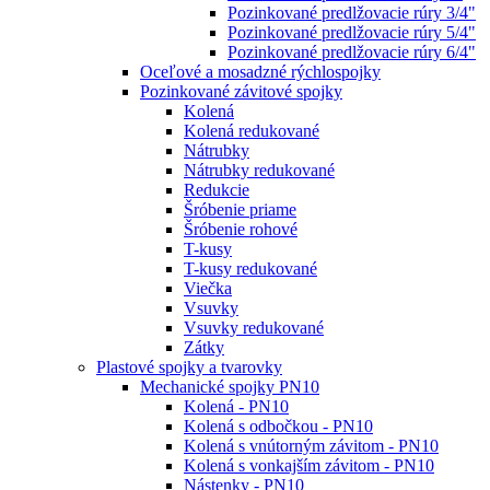
Pozinkované predlžovacie rúry 3/4"
Pozinkované predlžovacie rúry 5/4"
Pozinkované predlžovacie rúry 6/4"
Oceľové a mosadzné rýchlospojky
Pozinkované závitové spojky
Kolená
Kolená redukované
Nátrubky
Nátrubky redukované
Redukcie
Šróbenie priame
Šróbenie rohové
T-kusy
T-kusy redukované
Viečka
Vsuvky
Vsuvky redukované
Zátky
Plastové spojky a tvarovky
Mechanické spojky PN10
Kolená - PN10
Kolená s odbočkou - PN10
Kolená s vnútorným závitom - PN10
Kolená s vonkajším závitom - PN10
Nástenky - PN10