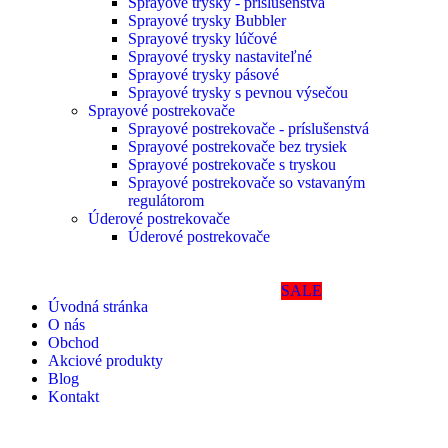
Sprayové trysky - príslušenstvá
Sprayové trysky Bubbler
Sprayové trysky lúčové
Sprayové trysky nastaviteľné
Sprayové trysky pásové
Sprayové trysky s pevnou výsečou
Sprayové postrekovače
Sprayové postrekovače - príslušenstvá
Sprayové postrekovače bez trysiek
Sprayové postrekovače s tryskou
Sprayové postrekovače so vstavaným
regulátorom
Úderové postrekovače
Úderové postrekovače
SALE
Úvodná stránka
O nás
Obchod
Akciové produkty
Blog
Kontakt