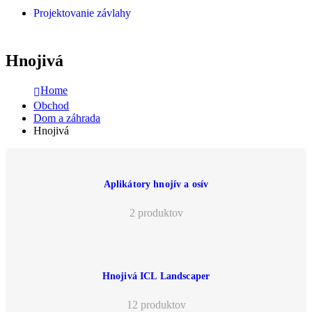
Projektovanie závlahy
Hnojivá
Home
Obchod
Dom a záhrada
Hnojivá
Aplikátory hnojív a osív
2 produktov
Hnojivá ICL Landscaper
12 produktov