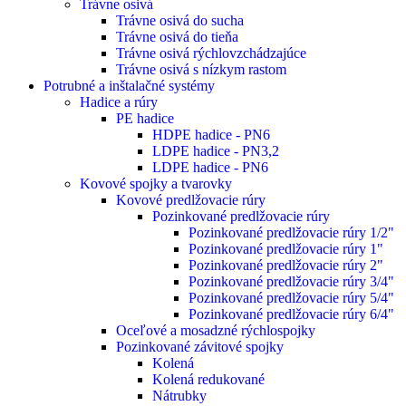
Trávne osivá
Trávne osivá do sucha
Trávne osivá do tieňa
Trávne osivá rýchlovzchádzajúce
Trávne osivá s nízkym rastom
Potrubné a inštalačné systémy
Hadice a rúry
PE hadice
HDPE hadice - PN6
LDPE hadice - PN3,2
LDPE hadice - PN6
Kovové spojky a tvarovky
Kovové predlžovacie rúry
Pozinkované predlžovacie rúry
Pozinkované predlžovacie rúry 1/2"
Pozinkované predlžovacie rúry 1"
Pozinkované predlžovacie rúry 2"
Pozinkované predlžovacie rúry 3/4"
Pozinkované predlžovacie rúry 5/4"
Pozinkované predlžovacie rúry 6/4"
Oceľové a mosadzné rýchlospojky
Pozinkované závitové spojky
Kolená
Kolená redukované
Nátrubky