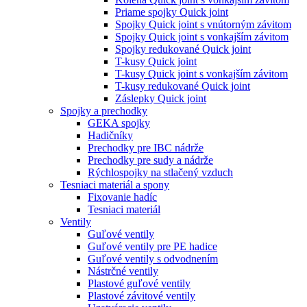
Priame spojky Quick joint
Spojky Quick joint s vnútorným závitom
Spojky Quick joint s vonkajším závitom
Spojky redukované Quick joint
T-kusy Quick joint
T-kusy Quick joint s vonkajším závitom
T-kusy redukované Quick joint
Záslepky Quick joint
Spojky a prechodky
GEKA spojky
Hadičníky
Prechodky pre IBC nádrže
Prechodky pre sudy a nádrže
Rýchlospojky na stlačený vzduch
Tesniaci materiál a spony
Fixovanie hadíc
Tesniaci materiál
Ventily
Guľové ventily
Guľové ventily pre PE hadice
Guľové ventily s odvodnením
Nástrčné ventily
Plastové guľové ventily
Plastové závitové ventily