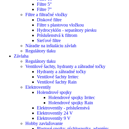
Filtre 5"
Filtre 7"
Filtre a filtračné vložky
Diskové filtre
Filtre s plastovou vložkou
Hydrocyklón - separátory piesku
Príslušenstvá k filtrom
Sieťové filtre
Náradie na inštaláciu závlah
Regulátory tlaku
Závlaha
Regulátory tlaku
Ventilové šachty, hydranty a záhradné točky
Hydranty a záhradné točky
Ventilové šachty Irritec
Ventilové šachty Rain
Elektroventily
Holendrové spojky
Holendrové spojky Irritec
Holendrové spojky Rain
Elektroventily - príslušenstvá
Elektroventily 24 V
Elektroventily 9 V
Hobby zavlažovanie
Plastové spojky, rýchlospojky, adaptéry