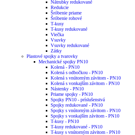
Nátrubky redukované
Redukcie
Šróbenie priame
Šróbenie rohové
T-kusy
T-kusy redukované
Viečka
Vsuvky
Vsuvky redukované
Zátky
Plastové spojky a tvarovky
Mechanické spojky PN10
Kolená - PN10
Kolená s odbočkou - PN10
Kolená s vnútorným závitom - PN10
Kolená s vonkajším závitom - PN10
Nástenky - PN10
Priame spojky - PN10
Spojky PN10 - príslušenstvá
Spojky redukované - PN10
Spojky s vnútorným závitom - PN10
Spojky s vonkajším závitom - PN10
T-kusy - PN10
T-kusy redukované - PN10
T-kusy s vnútorným závitom - PN10