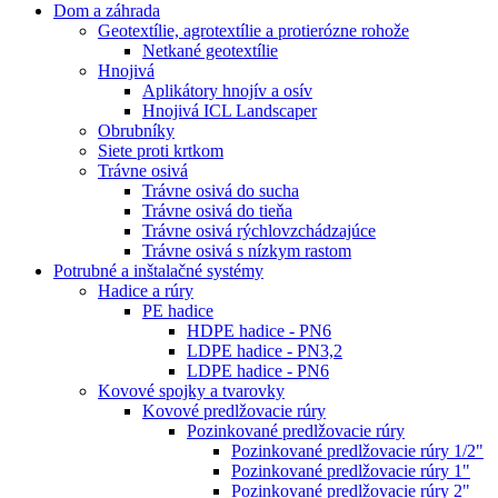
Dom a záhrada
Geotextílie, agrotextílie a protierózne rohože
Netkané geotextílie
Hnojivá
Aplikátory hnojív a osív
Hnojivá ICL Landscaper
Obrubníky
Siete proti krtkom
Trávne osivá
Trávne osivá do sucha
Trávne osivá do tieňa
Trávne osivá rýchlovzchádzajúce
Trávne osivá s nízkym rastom
Potrubné a inštalačné systémy
Hadice a rúry
PE hadice
HDPE hadice - PN6
LDPE hadice - PN3,2
LDPE hadice - PN6
Kovové spojky a tvarovky
Kovové predlžovacie rúry
Pozinkované predlžovacie rúry
Pozinkované predlžovacie rúry 1/2"
Pozinkované predlžovacie rúry 1"
Pozinkované predlžovacie rúry 2"