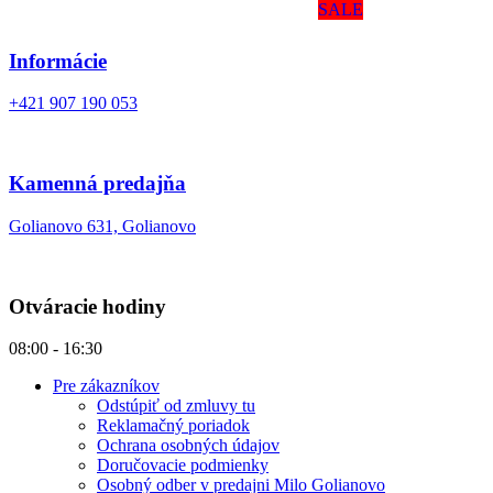
SALE
Informácie
+421 907 190 053
Kamenná predajňa
Golianovo 631, Golianovo
Otváracie hodiny
08:00 - 16:30
Pre zákazníkov
Odstúpiť od zmluvy tu
Reklamačný poriadok
Ochrana osobných údajov
Doručovacie podmienky
Osobný odber v predajni Milo Golianovo