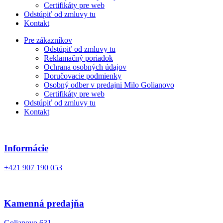
Certifikáty pre web
Odstúpiť od zmluvy tu
Kontakt
Pre zákazníkov
Odstúpiť od zmluvy tu
Reklamačný poriadok
Ochrana osobných údajov
Doručovacie podmienky
Osobný odber v predajni Milo Golianovo
Certifikáty pre web
Odstúpiť od zmluvy tu
Kontakt
Informácie
+421 907 190 053
Kamenná predajňa
Golianovo 631