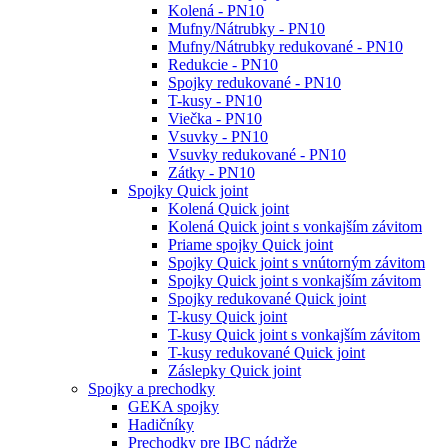
Kolená - PN10
Mufny/Nátrubky - PN10
Mufny/Nátrubky redukované - PN10
Redukcie - PN10
Spojky redukované - PN10
T-kusy - PN10
Viečka - PN10
Vsuvky - PN10
Vsuvky redukované - PN10
Zátky - PN10
Spojky Quick joint
Kolená Quick joint
Kolená Quick joint s vonkajším závitom
Priame spojky Quick joint
Spojky Quick joint s vnútorným závitom
Spojky Quick joint s vonkajším závitom
Spojky redukované Quick joint
T-kusy Quick joint
T-kusy Quick joint s vonkajším závitom
T-kusy redukované Quick joint
Záslepky Quick joint
Spojky a prechodky
GEKA spojky
Hadičníky
Prechodky pre IBC nádrže