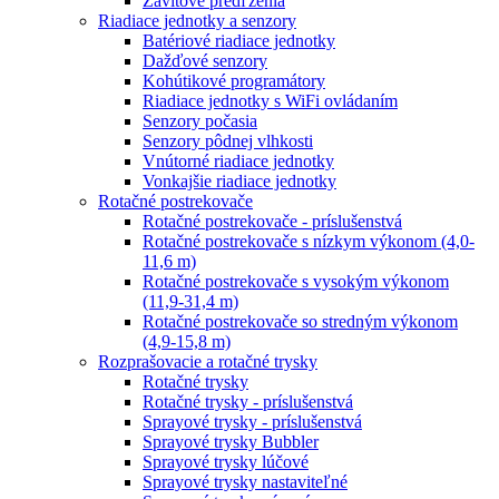
Závitové predľženia
Riadiace jednotky a senzory
Batériové riadiace jednotky
Dažďové senzory
Kohútikové programátory
Riadiace jednotky s WiFi ovládaním
Senzory počasia
Senzory pôdnej vlhkosti
Vnútorné riadiace jednotky
Vonkajšie riadiace jednotky
Rotačné postrekovače
Rotačné postrekovače - príslušenstvá
Rotačné postrekovače s nízkym výkonom (4,0-
11,6 m)
Rotačné postrekovače s vysokým výkonom
(11,9-31,4 m)
Rotačné postrekovače so stredným výkonom
(4,9-15,8 m)
Rozprašovacie a rotačné trysky
Rotačné trysky
Rotačné trysky - príslušenstvá
Sprayové trysky - príslušenstvá
Sprayové trysky Bubbler
Sprayové trysky lúčové
Sprayové trysky nastaviteľné