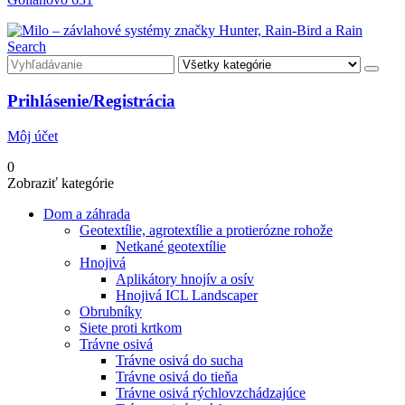
Search
Prihlásenie/Registrácia
Môj účet
0
Zobraziť kategórie
Dom a záhrada
Geotextílie, agrotextílie a protierózne rohože
Netkané geotextílie
Hnojivá
Aplikátory hnojív a osív
Hnojivá ICL Landscaper
Obrubníky
Siete proti krtkom
Trávne osivá
Trávne osivá do sucha
Trávne osivá do tieňa
Trávne osivá rýchlovzchádzajúce