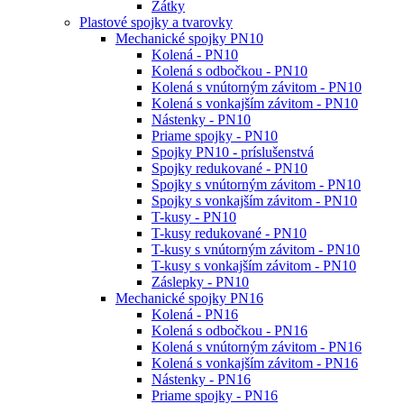
Zátky
Plastové spojky a tvarovky
Mechanické spojky PN10
Kolená - PN10
Kolená s odbočkou - PN10
Kolená s vnútorným závitom - PN10
Kolená s vonkajším závitom - PN10
Nástenky - PN10
Priame spojky - PN10
Spojky PN10 - príslušenstvá
Spojky redukované - PN10
Spojky s vnútorným závitom - PN10
Spojky s vonkajším závitom - PN10
T-kusy - PN10
T-kusy redukované - PN10
T-kusy s vnútorným závitom - PN10
T-kusy s vonkajším závitom - PN10
Záslepky - PN10
Mechanické spojky PN16
Kolená - PN16
Kolená s odbočkou - PN16
Kolená s vnútorným závitom - PN16
Kolená s vonkajším závitom - PN16
Nástenky - PN16
Priame spojky - PN16