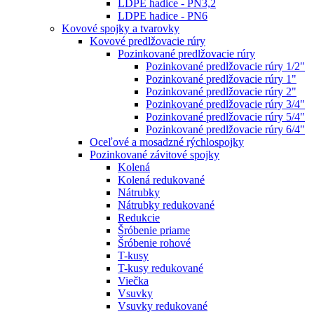
LDPE hadice - PN3,2
LDPE hadice - PN6
Kovové spojky a tvarovky
Kovové predlžovacie rúry
Pozinkované predlžovacie rúry
Pozinkované predlžovacie rúry 1/2"
Pozinkované predlžovacie rúry 1"
Pozinkované predlžovacie rúry 2"
Pozinkované predlžovacie rúry 3/4"
Pozinkované predlžovacie rúry 5/4"
Pozinkované predlžovacie rúry 6/4"
Oceľové a mosadzné rýchlospojky
Pozinkované závitové spojky
Kolená
Kolená redukované
Nátrubky
Nátrubky redukované
Redukcie
Šróbenie priame
Šróbenie rohové
T-kusy
T-kusy redukované
Viečka
Vsuvky
Vsuvky redukované