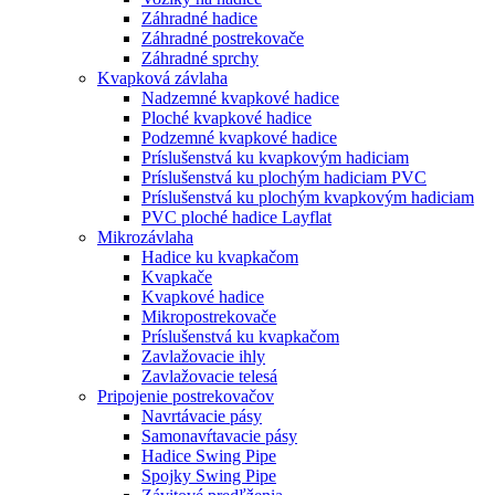
Záhradné hadice
Záhradné postrekovače
Záhradné sprchy
Kvapková závlaha
Nadzemné kvapkové hadice
Ploché kvapkové hadice
Podzemné kvapkové hadice
Príslušenstvá ku kvapkovým hadiciam
Príslušenstvá ku plochým hadiciam PVC
Príslušenstvá ku plochým kvapkovým hadiciam
PVC ploché hadice Layflat
Mikrozávlaha
Hadice ku kvapkačom
Kvapkače
Kvapkové hadice
Mikropostrekovače
Príslušenstvá ku kvapkačom
Zavlažovacie ihly
Zavlažovacie telesá
Pripojenie postrekovačov
Navrtávacie pásy
Samonavŕtavacie pásy
Hadice Swing Pipe
Spojky Swing Pipe