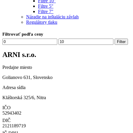
Filtre 10"
Filtre 5"
Filtre 7"
Náradie na inštaláciu závlah
Regulátory tlaku
Filtrovať podľa ceny
Minimálna
Maximálna
Filter
cena
cena
ARNI s.r.o.
Predajne miesto
Golianovo 631, Slovensko
Adresa sídla
Kláštorská 325/6, Nitra
IČO
52943402
DIČ
2121189719