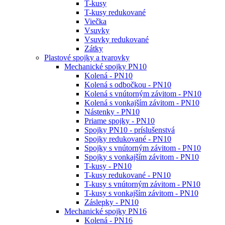
T-kusy
T-kusy redukované
Viečka
Vsuvky
Vsuvky redukované
Zátky
Plastové spojky a tvarovky
Mechanické spojky PN10
Kolená - PN10
Kolená s odbočkou - PN10
Kolená s vnútorným závitom - PN10
Kolená s vonkajším závitom - PN10
Nástenky - PN10
Priame spojky - PN10
Spojky PN10 - príslušenstvá
Spojky redukované - PN10
Spojky s vnútorným závitom - PN10
Spojky s vonkajším závitom - PN10
T-kusy - PN10
T-kusy redukované - PN10
T-kusy s vnútorným závitom - PN10
T-kusy s vonkajším závitom - PN10
Záslepky - PN10
Mechanické spojky PN16
Kolená - PN16