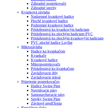
Záhradné postrekovače
Záhradné sprchy
Kvapková závlaha
Nadzemné kvapkové hadice
Ploché kvapkové hadice
Podzemné kvapkové hadice
Príslušenstvá ku kvapkovým hadiciam
Príslušenstvá ku plochým hadiciam PVC
Príslušenstvá ku plochým kvapkovým hadiciam
PVC ploché hadice Layflat
Mikrozávlaha
Hadice ku kvapkačom
Kvapkače
Kvapkové hadice
Mikropostrekovače
Príslušenstvá ku kvapkačom
Zavlažovacie ihly
Zavlažovacie telesá
Pripojenie postrekovačov
Hadice Swing Pipe
Navrtávacie pásy
Samonavŕtavacie pásy
Spojky Swing Pipe
Závitové predľženia
Regulátory tlaku