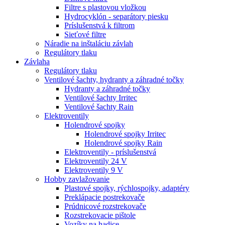
Filtre s plastovou vložkou
Hydrocyklón - separátory piesku
Príslušenstvá k filtrom
Sieťové filtre
Náradie na inštaláciu závlah
Regulátory tlaku
Závlaha
Regulátory tlaku
Ventilové šachty, hydranty a záhradné točky
Hydranty a záhradné točky
Ventilové šachty Irritec
Ventilové šachty Rain
Elektroventily
Holendrové spojky
Holendrové spojky Irritec
Holendrové spojky Rain
Elektroventily - príslušenstvá
Elektroventily 24 V
Elektroventily 9 V
Hobby zavlažovanie
Plastové spojky, rýchlospojky, adaptéry
Preklápacie postrekovače
Prúdnicové rozstrekovače
Rozstrekovacie pištole
Vozíky na hadice