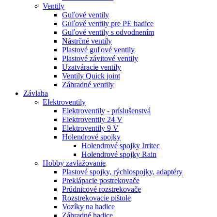
Ventily
Guľové ventily
Guľové ventily pre PE hadice
Guľové ventily s odvodnením
Nástrčné ventily
Plastové guľové ventily
Plastové závitové ventily
Uzatváracie ventily
Ventily Quick joint
Záhradné ventily
Závlaha
Elektroventily
Elektroventily - príslušenstvá
Elektroventily 24 V
Elektroventily 9 V
Holendrové spojky
Holendrové spojky Irritec
Holendrové spojky Rain
Hobby zavlažovanie
Plastové spojky, rýchlospojky, adaptéry
Preklápacie postrekovače
Prúdnicové rozstrekovače
Rozstrekovacie pištole
Vozíky na hadice
Záhradné hadice