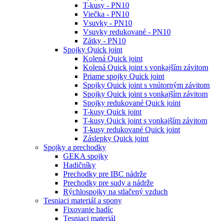
T-kusy - PN10
Viečka - PN10
Vsuvky - PN10
Vsuvky redukované - PN10
Zátky - PN10
Spojky Quick joint
Kolená Quick joint
Kolená Quick joint s vonkajším závitom
Priame spojky Quick joint
Spojky Quick joint s vnútorným závitom
Spojky Quick joint s vonkajším závitom
Spojky redukované Quick joint
T-kusy Quick joint
T-kusy Quick joint s vonkajším závitom
T-kusy redukované Quick joint
Záslepky Quick joint
Spojky a prechodky
GEKA spojky
Hadičníky
Prechodky pre IBC nádrže
Prechodky pre sudy a nádrže
Rýchlospojky na stlačený vzduch
Tesniaci materiál a spony
Fixovanie hadíc
Tesniaci materiál