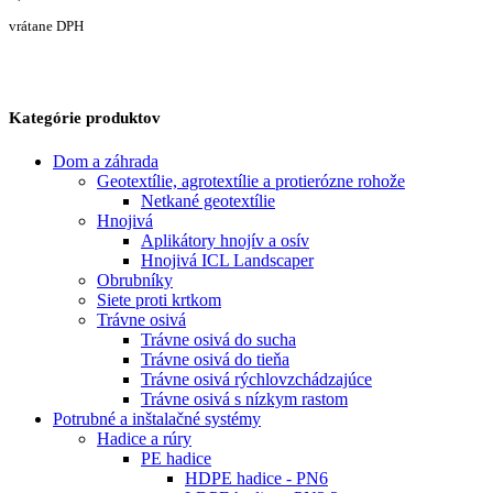
vrátane DPH
Kategórie produktov
Dom a záhrada
Geotextílie, agrotextílie a protierózne rohože
Netkané geotextílie
Hnojivá
Aplikátory hnojív a osív
Hnojivá ICL Landscaper
Obrubníky
Siete proti krtkom
Trávne osivá
Trávne osivá do sucha
Trávne osivá do tieňa
Trávne osivá rýchlovzchádzajúce
Trávne osivá s nízkym rastom
Potrubné a inštalačné systémy
Hadice a rúry
PE hadice
HDPE hadice - PN6