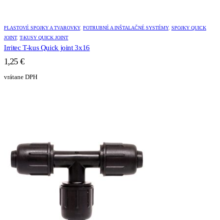
PLASTOVÉ SPOJKY A TVAROVKY
,
POTRUBNÉ A INŠTALAČNÉ SYSTÉMY
,
SPOJKY QUICK
JOINT
,
T-KUSY QUICK JOINT
Irritec T-kus Quick joint 3x16
1,25
€
vrátane DPH