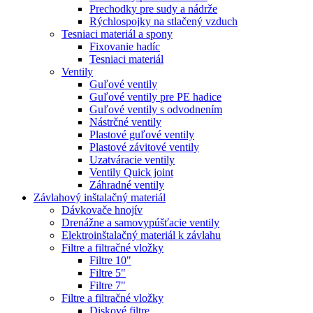
Prechodky pre sudy a nádrže
Rýchlospojky na stlačený vzduch
Tesniaci materiál a spony
Fixovanie hadíc
Tesniaci materiál
Ventily
Guľové ventily
Guľové ventily pre PE hadice
Guľové ventily s odvodnením
Nástrčné ventily
Plastové guľové ventily
Plastové závitové ventily
Uzatváracie ventily
Ventily Quick joint
Záhradné ventily
Závlahový inštalačný materiál
Dávkovače hnojív
Drenážne a samovypúšťacie ventily
Elektroinštalačný materiál k závlahu
Filtre a filtračné vložky
Filtre 10"
Filtre 5"
Filtre 7"
Filtre a filtračné vložky
Diskové filtre