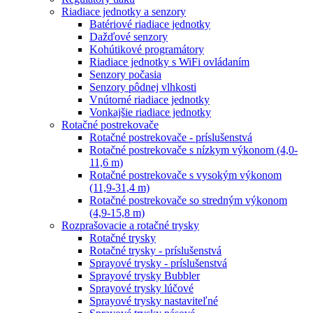
Riadiace jednotky a senzory
Batériové riadiace jednotky
Dažďové senzory
Kohútikové programátory
Riadiace jednotky s WiFi ovládaním
Senzory počasia
Senzory pôdnej vlhkosti
Vnútorné riadiace jednotky
Vonkajšie riadiace jednotky
Rotačné postrekovače
Rotačné postrekovače - príslušenstvá
Rotačné postrekovače s nízkym výkonom (4,0-
11,6 m)
Rotačné postrekovače s vysokým výkonom
(11,9-31,4 m)
Rotačné postrekovače so stredným výkonom
(4,9-15,8 m)
Rozprašovacie a rotačné trysky
Rotačné trysky
Rotačné trysky - príslušenstvá
Sprayové trysky - príslušenstvá
Sprayové trysky Bubbler
Sprayové trysky lúčové
Sprayové trysky nastaviteľné