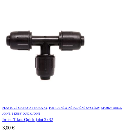
PLASTOVÉ SPOJKY A TVAROVKY
,
POTRUBNÉ A INŠTALAČNÉ SYSTÉMY
,
SPOJKY QUICK
JOINT
,
T-KUSY QUICK JOINT
Irritec T-kus Quick joint 3x32
3,00
€