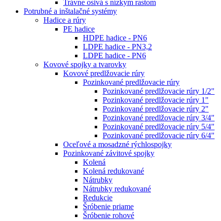
Trávne osivá s nízkym rastom
Potrubné a inštalačné systémy
Hadice a rúry
PE hadice
HDPE hadice - PN6
LDPE hadice - PN3,2
LDPE hadice - PN6
Kovové spojky a tvarovky
Kovové predlžovacie rúry
Pozinkované predlžovacie rúry
Pozinkované predlžovacie rúry 1/2"
Pozinkované predlžovacie rúry 1"
Pozinkované predlžovacie rúry 2"
Pozinkované predlžovacie rúry 3/4"
Pozinkované predlžovacie rúry 5/4"
Pozinkované predlžovacie rúry 6/4"
Oceľové a mosadzné rýchlospojky
Pozinkované závitové spojky
Kolená
Kolená redukované
Nátrubky
Nátrubky redukované
Redukcie
Šróbenie priame
Šróbenie rohové