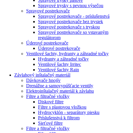
Sprayové trysky pásové
Sprayové trysky s pevnou výsečou
Sprayové postrekovače
Sprayové postrekovače - príslušenstvá
Sprayové postrekovače bez trysiek
Sprayové postrekovače s tryskou
Sprayové postrekovače so vstavaným
regulátorom
Úderové postrekovače
Úderové postrekovače
Ventilové šachty, hydranty a záhradné točky
Hydranty a záhradné točky
Ventilové šachty Irritec
Ventilové šachty Rain
Závlahový inštalačný materiál
Dávkovače hnojív
Drenážne a samovypúšťacie ventily
Elektroinštalačný materiál k závlahu
Filtre a filtračné vložky
Diskové filtre
Filtre s plastovou vložkou
Hydrocyklón - separátory piesku
Príslušenstvá k filtrom
Sieťové filtre
Filtre a filtračné vložky