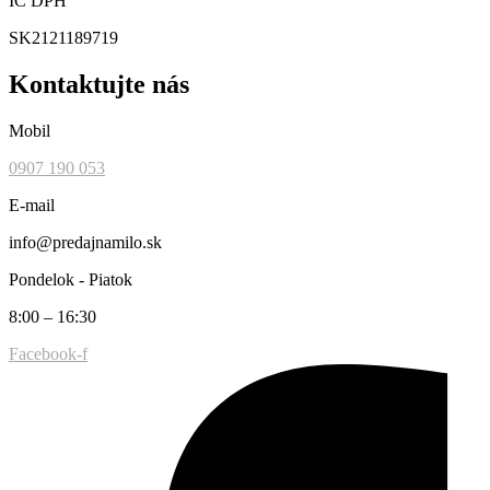
IČ DPH
SK2121189719
Kontaktujte nás
Mobil
0907 190 053
E-mail
info@predajnamilo.sk
Pondelok - Piatok
8:00 – 16:30
Facebook-f