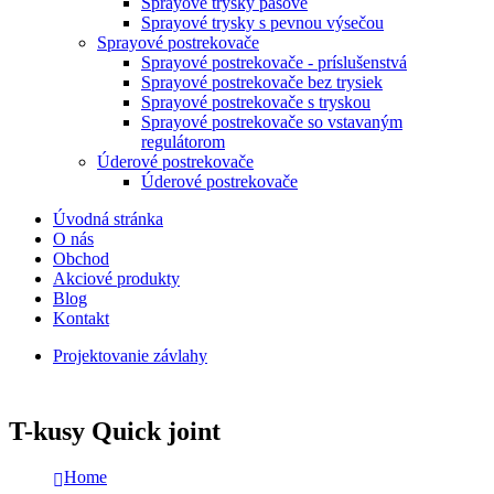
Sprayové trysky pásové
Sprayové trysky s pevnou výsečou
Sprayové postrekovače
Sprayové postrekovače - príslušenstvá
Sprayové postrekovače bez trysiek
Sprayové postrekovače s tryskou
Sprayové postrekovače so vstavaným
regulátorom
Úderové postrekovače
Úderové postrekovače
Úvodná stránka
O nás
Obchod
Akciové produkty
Blog
Kontakt
Projektovanie závlahy
T-kusy Quick joint
Home