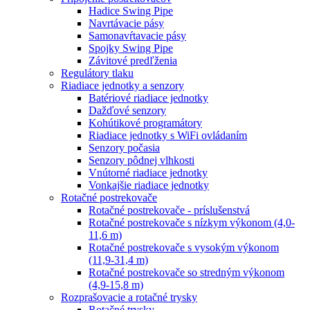
Hadice Swing Pipe
Navrtávacie pásy
Samonavŕtavacie pásy
Spojky Swing Pipe
Závitové predľženia
Regulátory tlaku
Riadiace jednotky a senzory
Batériové riadiace jednotky
Dažďové senzory
Kohútikové programátory
Riadiace jednotky s WiFi ovládaním
Senzory počasia
Senzory pôdnej vlhkosti
Vnútorné riadiace jednotky
Vonkajšie riadiace jednotky
Rotačné postrekovače
Rotačné postrekovače - príslušenstvá
Rotačné postrekovače s nízkym výkonom (4,0-
11,6 m)
Rotačné postrekovače s vysokým výkonom
(11,9-31,4 m)
Rotačné postrekovače so stredným výkonom
(4,9-15,8 m)
Rozprašovacie a rotačné trysky
Rotačné trysky