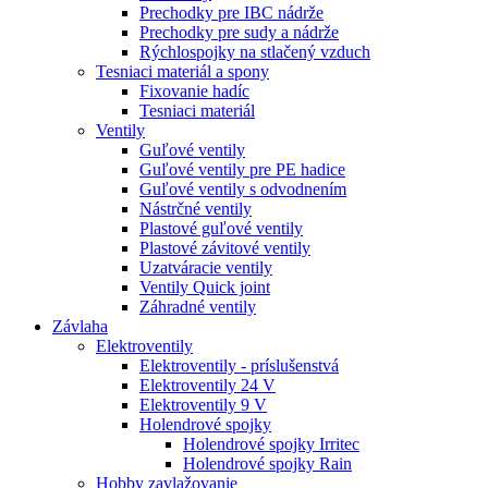
Prechodky pre IBC nádrže
Prechodky pre sudy a nádrže
Rýchlospojky na stlačený vzduch
Tesniaci materiál a spony
Fixovanie hadíc
Tesniaci materiál
Ventily
Guľové ventily
Guľové ventily pre PE hadice
Guľové ventily s odvodnením
Nástrčné ventily
Plastové guľové ventily
Plastové závitové ventily
Uzatváracie ventily
Ventily Quick joint
Záhradné ventily
Závlaha
Elektroventily
Elektroventily - príslušenstvá
Elektroventily 24 V
Elektroventily 9 V
Holendrové spojky
Holendrové spojky Irritec
Holendrové spojky Rain
Hobby zavlažovanie