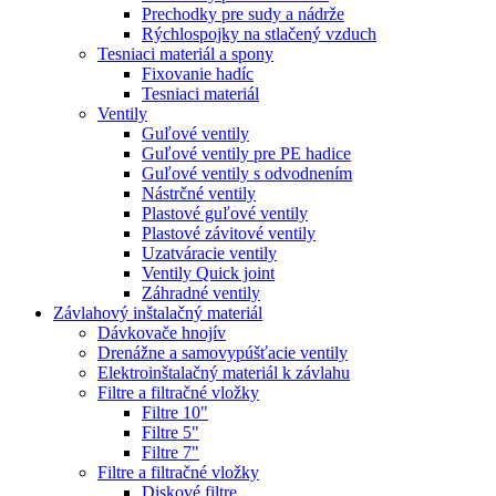
Prechodky pre sudy a nádrže
Rýchlospojky na stlačený vzduch
Tesniaci materiál a spony
Fixovanie hadíc
Tesniaci materiál
Ventily
Guľové ventily
Guľové ventily pre PE hadice
Guľové ventily s odvodnením
Nástrčné ventily
Plastové guľové ventily
Plastové závitové ventily
Uzatváracie ventily
Ventily Quick joint
Záhradné ventily
Závlahový inštalačný materiál
Dávkovače hnojív
Drenážne a samovypúšťacie ventily
Elektroinštalačný materiál k závlahu
Filtre a filtračné vložky
Filtre 10"
Filtre 5"
Filtre 7"
Filtre a filtračné vložky
Diskové filtre