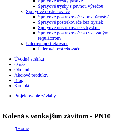
Sprayové trysky pásové
Sprayové trysky s pevnou výsečou
Sprayové postrekovače
Sprayové postrekovače - príslušenstvá
Sprayové postrekovače bez trysiek
Sprayové postrekovače s tryskou
Sprayové postrekovače so vstavaným
regulátorom
Úderové postrekovače
Úderové postrekovače
Úvodná stránka
O nás
Obchod
Akciové produkty
Blog
Kontakt
Projektovanie závlahy
Kolená s vonkajším závitom - PN10
Home