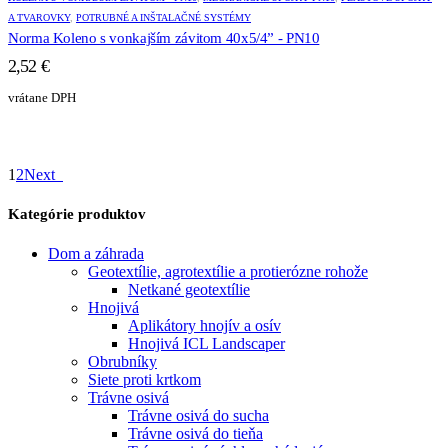
A TVAROVKY
,
POTRUBNÉ A INŠTALAČNÉ SYSTÉMY
Norma Koleno s vonkajším závitom 40x5/4” - PN10
2,52
€
vrátane DPH
1
2
Next
Kategórie produktov
Dom a záhrada
Geotextílie, agrotextílie a protierózne rohože
Netkané geotextílie
Hnojivá
Aplikátory hnojív a osív
Hnojivá ICL Landscaper
Obrubníky
Siete proti krtkom
Trávne osivá
Trávne osivá do sucha
Trávne osivá do tieňa