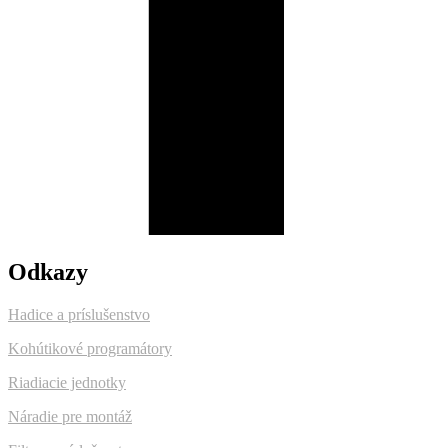
Odkazy
Hadice a príslušenstvo
Kohútikové programátory
Riadiacie jednotky
Náradie pre montáž