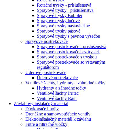
Rotačné trysky - príslušenstvá
Sprayové trysky - príslušenstvá
Sprayové trysky Bubbler
Sprayové trysky lúčové
Sprayové trysky nastaviteľné
Sprayové trysky pásové
Sprayové trysky s pevnou výsečou
Sprayové postrekovače
Sprayové postrekovače - príslušenstvá
Sprayové postrekovače bez trysiek
Sprayové postrekovače s tryskou
Sprayové postrekovače so vstavaným
regulátorom
Úderové postrekovače
Úderové postrekovače
Ventilové šachty, hydranty a záhradné točky
Hydranty a záhradné točky
Ventilové šachty Irritec
Ventilové šachty Rain
Závlahový inštalačný materiál
Dávkovače hnojív
Drenážne a samovypúšťacie ventily
Elektroinštalačný materiál k závlahu
Filtre a filtračné vložky