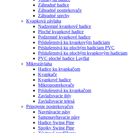
Záhradné hadice
Záhradné postrekovače
Záhradné sprchy
Kvapková závlaha
Nadzemné kvapkové hadice
Ploché kvapkové hadice
Podzemné kvapkové hadice
Príslušenstvá ku kvapkovým hadiciam
Príslušenstvá ku plochým hadiciam PVC
Príslušenstvá ku plochým kvapkovým hadiciam
PVC ploché hadice Layflat
Mikrozávlaha
Hadice ku kvapkačom
Kvapkače
Kvapkové hadice
Mikropostrekovače
Príslušenstvá ku kvapkačom
Zavlažovacie ihly
Zavlažovacie telesá
Pripojenie postrekovačov
Navrtávacie pásy
Samonavŕtavacie pásy
Hadice Swing Pipe
Spojky Swing Pipe