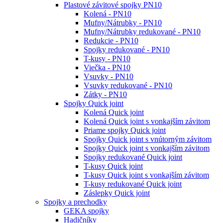
Plastové závitové spojky PN10
Kolená - PN10
Mufny/Nátrubky - PN10
Mufny/Nátrubky redukované - PN10
Redukcie - PN10
Spojky redukované - PN10
T-kusy - PN10
Viečka - PN10
Vsuvky - PN10
Vsuvky redukované - PN10
Zátky - PN10
Spojky Quick joint
Kolená Quick joint
Kolená Quick joint s vonkajším závitom
Priame spojky Quick joint
Spojky Quick joint s vnútorným závitom
Spojky Quick joint s vonkajším závitom
Spojky redukované Quick joint
T-kusy Quick joint
T-kusy Quick joint s vonkajším závitom
T-kusy redukované Quick joint
Záslepky Quick joint
Spojky a prechodky
GEKA spojky
Hadičníky