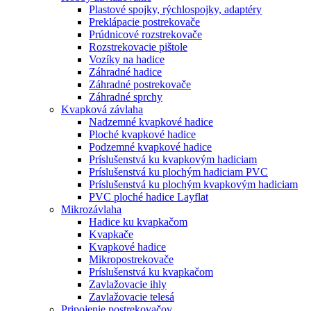
Plastové spojky, rýchlospojky, adaptéry
Preklápacie postrekovače
Prúdnicové rozstrekovače
Rozstrekovacie pištole
Vozíky na hadice
Záhradné hadice
Záhradné postrekovače
Záhradné sprchy
Kvapková závlaha
Nadzemné kvapkové hadice
Ploché kvapkové hadice
Podzemné kvapkové hadice
Príslušenstvá ku kvapkovým hadiciam
Príslušenstvá ku plochým hadiciam PVC
Príslušenstvá ku plochým kvapkovým hadiciam
PVC ploché hadice Layflat
Mikrozávlaha
Hadice ku kvapkačom
Kvapkače
Kvapkové hadice
Mikropostrekovače
Príslušenstvá ku kvapkačom
Zavlažovacie ihly
Zavlažovacie telesá
Pripojenie postrekovačov