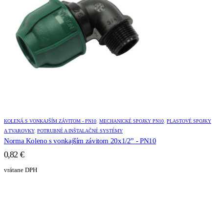
KOLENÁ S VONKAJŠÍM ZÁVITOM - PN10
,
MECHANICKÉ SPOJKY PN10
,
PLASTOVÉ SPOJKY
A TVAROVKY
,
POTRUBNÉ A INŠTALAČNÉ SYSTÉMY
Norma Koleno s vonkajším závitom 20x1/2” - PN10
0,82
€
vrátane DPH