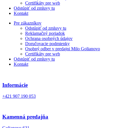
Certifikáty pre web
Odstúpiť od zmluvy tu
Kontakt
Pre zákazníkov
Odstúpiť od zmluvy tu
Reklamačný poriadok
Ochrana osobných údajov
Doručovacie podmienky
Osobný odber v predajni Milo Golianovo
Certifikáty pre web
Odstúpiť od zmluvy tu
Kontakt
Informácie
+421 907 190 053
Kamenná predajňa
Golianovo 631