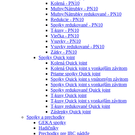
Kolená - PN10
Mufny/Nátrubky - PN10
Mufny/Nátrubky redukované - PN10
Redukcie - PN10
Spojky redukované - PN10
T-kusy - PN10
Viečka - PN10
Vsuvky - PN10
Vsuvky redukované - PN10
Zátky - PN10
Spojky Quick joint
Kolená Quick joint
Kolená Quick joint s vonkajším závitom
Priame spojky Quick joint
Spojky Quick joint s vnútorným závitom
Spojky Quick joint s vonkajším závitom
Spojky redukované Quick joint
T-kusy Quick joint
T-kusy Quick joint s vonkajším závitom
T-kusy redukované Quick joint
Záslepky Quick joint
Spojky a prechodky
GEKA spojky
Hadičníky
Prechodky pre IBC nádrže