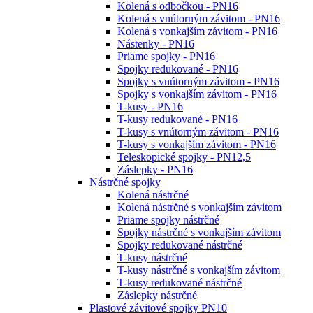
Kolená s odbočkou - PN16
Kolená s vnútorným závitom - PN16
Kolená s vonkajším závitom - PN16
Nástenky - PN16
Priame spojky - PN16
Spojky redukované - PN16
Spojky s vnútorným závitom - PN16
Spojky s vonkajším závitom - PN16
T-kusy - PN16
T-kusy redukované - PN16
T-kusy s vnútorným závitom - PN16
T-kusy s vonkajším závitom - PN16
Teleskopické spojky - PN12,5
Záslepky - PN16
Nástrčné spojky
Kolená nástrčné
Kolená nástrčné s vonkajším závitom
Priame spojky nástrčné
Spojky nástrčné s vonkajším závitom
Spojky redukované nástrčné
T-kusy nástrčné
T-kusy nástrčné s vonkajším závitom
T-kusy redukované nástrčné
Záslepky nástrčné
Plastové závitové spojky PN10