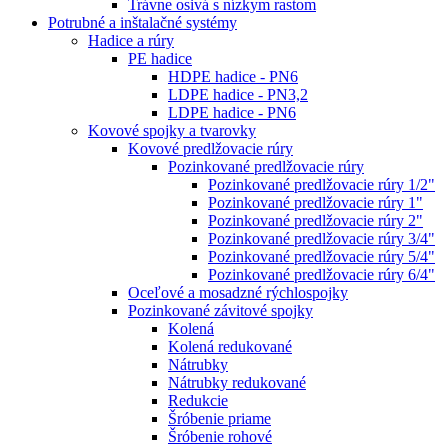
Trávne osivá s nízkym rastom
Potrubné a inštalačné systémy
Hadice a rúry
PE hadice
HDPE hadice - PN6
LDPE hadice - PN3,2
LDPE hadice - PN6
Kovové spojky a tvarovky
Kovové predlžovacie rúry
Pozinkované predlžovacie rúry
Pozinkované predlžovacie rúry 1/2"
Pozinkované predlžovacie rúry 1"
Pozinkované predlžovacie rúry 2"
Pozinkované predlžovacie rúry 3/4"
Pozinkované predlžovacie rúry 5/4"
Pozinkované predlžovacie rúry 6/4"
Oceľové a mosadzné rýchlospojky
Pozinkované závitové spojky
Kolená
Kolená redukované
Nátrubky
Nátrubky redukované
Redukcie
Šróbenie priame
Šróbenie rohové