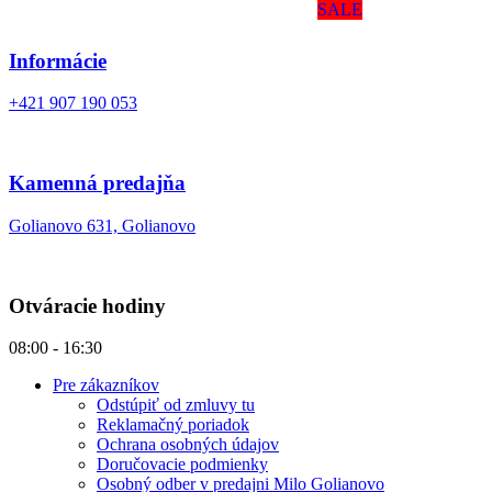
SALE
Informácie
+421 907 190 053
Kamenná predajňa
Golianovo 631, Golianovo
Otváracie hodiny
08:00 - 16:30
Pre zákazníkov
Odstúpiť od zmluvy tu
Reklamačný poriadok
Ochrana osobných údajov
Doručovacie podmienky
Osobný odber v predajni Milo Golianovo