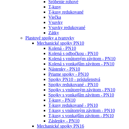
Šróbenie rohové
T-kusy
T-kusy redukované
Viečka
Vsuvky
Vsuvky redukované
Zátky
Plastové spojky a tvarovky
Mechanické spojky PN10
Kolená - PN10
Kolená s odbočkou - PN10
Kolená s vnútorným závitom - PN10
Kolená s vonkajším závitom - PN10
Nástenky - PN10
Priame spojky - PN10
Spojky PN10 - príslušenstvá
Spojky redukované - PN10
Spojky s vnútorným závitom - PN10
Spojky s vonkajším závitom - PN10
T-kusy - PN10
T-kusy redukované - PN10
T-kusy s vnútorným závitom - PN10
T-kusy s vonkajším závitom - PN10
Záslepky - PN10
Mechanické spojky PN16