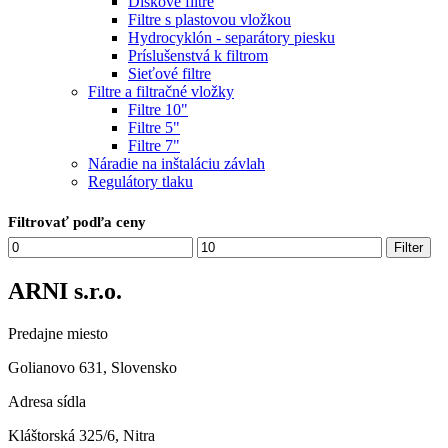
Diskové filtre
Filtre s plastovou vložkou
Hydrocyklón - separátory piesku
Príslušenstvá k filtrom
Sieťové filtre
Filtre a filtračné vložky
Filtre 10"
Filtre 5"
Filtre 7"
Náradie na inštaláciu závlah
Regulátory tlaku
Filtrovať podľa ceny
Minimálna
Maximálna
Filter
cena
cena
ARNI s.r.o.
Predajne miesto
Golianovo 631, Slovensko
Adresa sídla
Kláštorská 325/6, Nitra