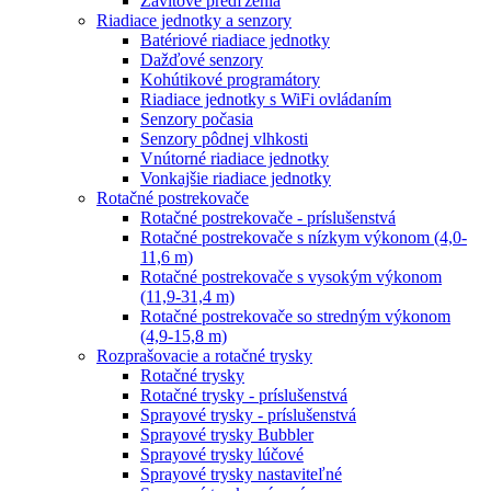
Závitové predľženia
Riadiace jednotky a senzory
Batériové riadiace jednotky
Dažďové senzory
Kohútikové programátory
Riadiace jednotky s WiFi ovládaním
Senzory počasia
Senzory pôdnej vlhkosti
Vnútorné riadiace jednotky
Vonkajšie riadiace jednotky
Rotačné postrekovače
Rotačné postrekovače - príslušenstvá
Rotačné postrekovače s nízkym výkonom (4,0-
11,6 m)
Rotačné postrekovače s vysokým výkonom
(11,9-31,4 m)
Rotačné postrekovače so stredným výkonom
(4,9-15,8 m)
Rozprašovacie a rotačné trysky
Rotačné trysky
Rotačné trysky - príslušenstvá
Sprayové trysky - príslušenstvá
Sprayové trysky Bubbler
Sprayové trysky lúčové
Sprayové trysky nastaviteľné