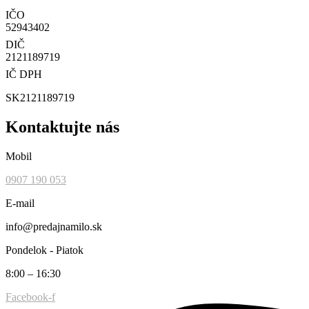
IČO
52943402
DIČ
2121189719
IČ DPH
SK2121189719
Kontaktujte nás
Mobil
0907 190 053
E-mail
info@predajnamilo.sk
Pondelok - Piatok
8:00 – 16:30
Facebook-f