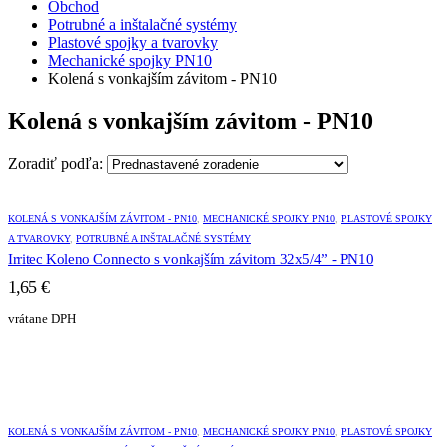
Obchod
Potrubné a inštalačné systémy
Plastové spojky a tvarovky
Mechanické spojky PN10
Kolená s vonkajším závitom - PN10
Kolená s vonkajším závitom - PN10
Zoradiť podľa:
KOLENÁ S VONKAJŠÍM ZÁVITOM - PN10
,
MECHANICKÉ SPOJKY PN10
,
PLASTOVÉ SPOJKY
A TVAROVKY
,
POTRUBNÉ A INŠTALAČNÉ SYSTÉMY
Irritec Koleno Connecto s vonkajším závitom 32x5/4” - PN10
1,65
€
vrátane DPH
KOLENÁ S VONKAJŠÍM ZÁVITOM - PN10
,
MECHANICKÉ SPOJKY PN10
,
PLASTOVÉ SPOJKY