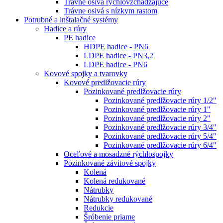
Trávne osivá rýchlovzchádzajúce
Trávne osivá s nízkym rastom
Potrubné a inštalačné systémy
Hadice a rúry
PE hadice
HDPE hadice - PN6
LDPE hadice - PN3,2
LDPE hadice - PN6
Kovové spojky a tvarovky
Kovové predlžovacie rúry
Pozinkované predlžovacie rúry
Pozinkované predlžovacie rúry 1/2"
Pozinkované predlžovacie rúry 1"
Pozinkované predlžovacie rúry 2"
Pozinkované predlžovacie rúry 3/4"
Pozinkované predlžovacie rúry 5/4"
Pozinkované predlžovacie rúry 6/4"
Oceľové a mosadzné rýchlospojky
Pozinkované závitové spojky
Kolená
Kolená redukované
Nátrubky
Nátrubky redukované
Redukcie
Šróbenie priame