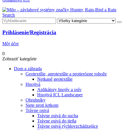
Search
Prihlásenie/Registrácia
Môj účet
0
Zobraziť kategórie
Dom a záhrada
Geotextílie, agrotextílie a protierózne rohože
Netkané geotextílie
Hnojivá
Aplikátory hnojív a osív
Hnojivá ICL Landscaper
Obrubníky
Siete proti krtkom
Trávne osivá
Trávne osivá do sucha
Trávne osivá do tieňa
Trávne osivá rýchlovzchádzajúce