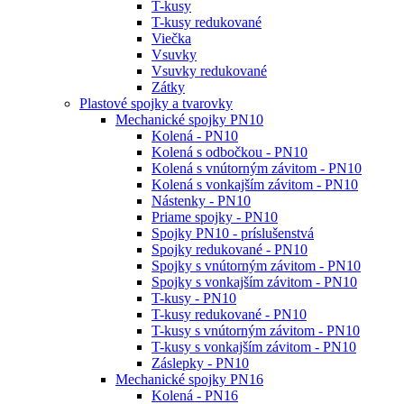
T-kusy
T-kusy redukované
Viečka
Vsuvky
Vsuvky redukované
Zátky
Plastové spojky a tvarovky
Mechanické spojky PN10
Kolená - PN10
Kolená s odbočkou - PN10
Kolená s vnútorným závitom - PN10
Kolená s vonkajším závitom - PN10
Nástenky - PN10
Priame spojky - PN10
Spojky PN10 - príslušenstvá
Spojky redukované - PN10
Spojky s vnútorným závitom - PN10
Spojky s vonkajším závitom - PN10
T-kusy - PN10
T-kusy redukované - PN10
T-kusy s vnútorným závitom - PN10
T-kusy s vonkajším závitom - PN10
Záslepky - PN10
Mechanické spojky PN16
Kolená - PN16