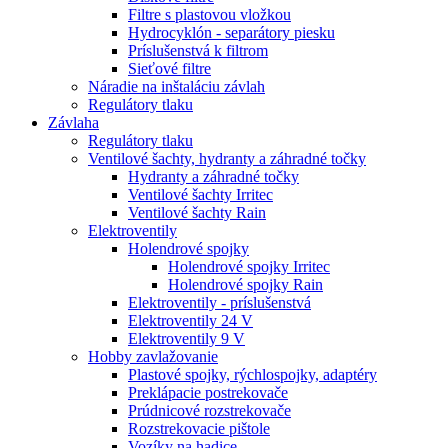
Filtre s plastovou vložkou
Hydrocyklón - separátory piesku
Príslušenstvá k filtrom
Sieťové filtre
Náradie na inštaláciu závlah
Regulátory tlaku
Závlaha
Regulátory tlaku
Ventilové šachty, hydranty a záhradné točky
Hydranty a záhradné točky
Ventilové šachty Irritec
Ventilové šachty Rain
Elektroventily
Holendrové spojky
Holendrové spojky Irritec
Holendrové spojky Rain
Elektroventily - príslušenstvá
Elektroventily 24 V
Elektroventily 9 V
Hobby zavlažovanie
Plastové spojky, rýchlospojky, adaptéry
Preklápacie postrekovače
Prúdnicové rozstrekovače
Rozstrekovacie pištole
Vozíky na hadice