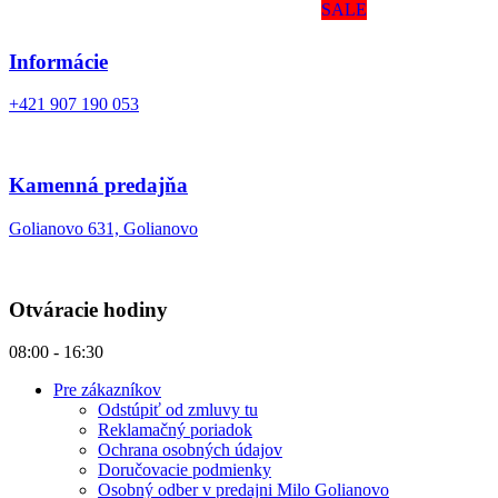
SALE
Informácie
+421 907 190 053
Kamenná predajňa
Golianovo 631, Golianovo
Otváracie hodiny
08:00 - 16:30
Pre zákazníkov
Odstúpiť od zmluvy tu
Reklamačný poriadok
Ochrana osobných údajov
Doručovacie podmienky
Osobný odber v predajni Milo Golianovo