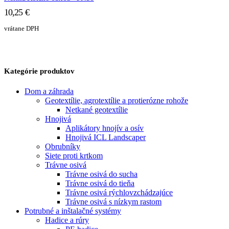
10,25
€
vrátane DPH
Kategórie produktov
Dom a záhrada
Geotextílie, agrotextílie a protierózne rohože
Netkané geotextílie
Hnojivá
Aplikátory hnojív a osív
Hnojivá ICL Landscaper
Obrubníky
Siete proti krtkom
Trávne osivá
Trávne osivá do sucha
Trávne osivá do tieňa
Trávne osivá rýchlovzchádzajúce
Trávne osivá s nízkym rastom
Potrubné a inštalačné systémy
Hadice a rúry