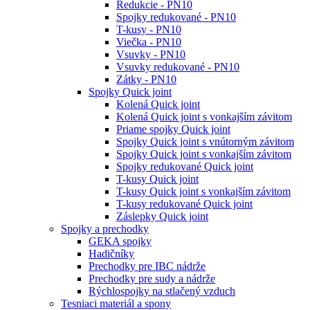
Redukcie - PN10
Spojky redukované - PN10
T-kusy - PN10
Viečka - PN10
Vsuvky - PN10
Vsuvky redukované - PN10
Zátky - PN10
Spojky Quick joint
Kolená Quick joint
Kolená Quick joint s vonkajším závitom
Priame spojky Quick joint
Spojky Quick joint s vnútorným závitom
Spojky Quick joint s vonkajším závitom
Spojky redukované Quick joint
T-kusy Quick joint
T-kusy Quick joint s vonkajším závitom
T-kusy redukované Quick joint
Záslepky Quick joint
Spojky a prechodky
GEKA spojky
Hadičníky
Prechodky pre IBC nádrže
Prechodky pre sudy a nádrže
Rýchlospojky na stlačený vzduch
Tesniaci materiál a spony