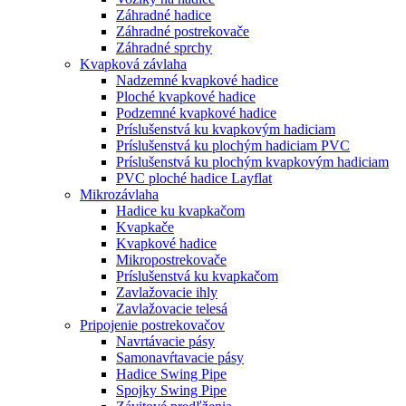
Záhradné hadice
Záhradné postrekovače
Záhradné sprchy
Kvapková závlaha
Nadzemné kvapkové hadice
Ploché kvapkové hadice
Podzemné kvapkové hadice
Príslušenstvá ku kvapkovým hadiciam
Príslušenstvá ku plochým hadiciam PVC
Príslušenstvá ku plochým kvapkovým hadiciam
PVC ploché hadice Layflat
Mikrozávlaha
Hadice ku kvapkačom
Kvapkače
Kvapkové hadice
Mikropostrekovače
Príslušenstvá ku kvapkačom
Zavlažovacie ihly
Zavlažovacie telesá
Pripojenie postrekovačov
Navrtávacie pásy
Samonavŕtavacie pásy
Hadice Swing Pipe
Spojky Swing Pipe