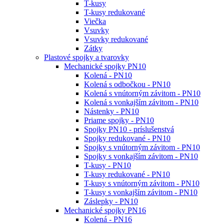
T-kusy
T-kusy redukované
Viečka
Vsuvky
Vsuvky redukované
Zátky
Plastové spojky a tvarovky
Mechanické spojky PN10
Kolená - PN10
Kolená s odbočkou - PN10
Kolená s vnútorným závitom - PN10
Kolená s vonkajším závitom - PN10
Nástenky - PN10
Priame spojky - PN10
Spojky PN10 - príslušenstvá
Spojky redukované - PN10
Spojky s vnútorným závitom - PN10
Spojky s vonkajším závitom - PN10
T-kusy - PN10
T-kusy redukované - PN10
T-kusy s vnútorným závitom - PN10
T-kusy s vonkajším závitom - PN10
Záslepky - PN10
Mechanické spojky PN16
Kolená - PN16