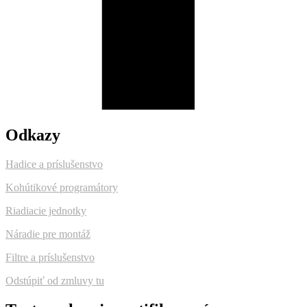
Odkazy
Hadice a príslušenstvo
Kohútikové programátory
Riadiacie jednotky
Náradie pre montáž
Filtre a príslušenstvo
Odstúpiť od zmluvy tu