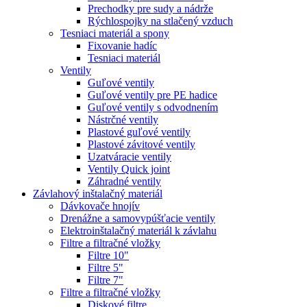
Prechodky pre sudy a nádrže
Rýchlospojky na stlačený vzduch
Tesniaci materiál a spony
Fixovanie hadíc
Tesniaci materiál
Ventily
Guľové ventily
Guľové ventily pre PE hadice
Guľové ventily s odvodnením
Nástrčné ventily
Plastové guľové ventily
Plastové závitové ventily
Uzatváracie ventily
Ventily Quick joint
Záhradné ventily
Závlahový inštalačný materiál
Dávkovače hnojív
Drenážne a samovypúšťacie ventily
Elektroinštalačný materiál k závlahu
Filtre a filtračné vložky
Filtre 10"
Filtre 5"
Filtre 7"
Filtre a filtračné vložky
Diskové filtre