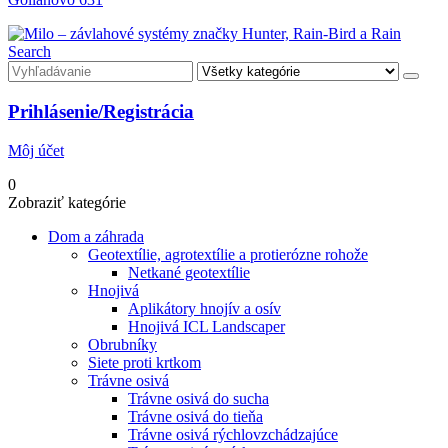
Search
Prihlásenie/Registrácia
Môj účet
0
Zobraziť kategórie
Dom a záhrada
Geotextílie, agrotextílie a protierózne rohože
Netkané geotextílie
Hnojivá
Aplikátory hnojív a osív
Hnojivá ICL Landscaper
Obrubníky
Siete proti krtkom
Trávne osivá
Trávne osivá do sucha
Trávne osivá do tieňa
Trávne osivá rýchlovzchádzajúce