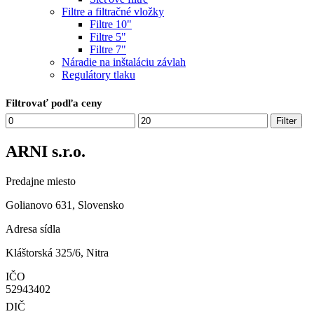
Filtre a filtračné vložky
Filtre 10"
Filtre 5"
Filtre 7"
Náradie na inštaláciu závlah
Regulátory tlaku
Filtrovať podľa ceny
Minimálna
Maximálna
Filter
cena
cena
ARNI s.r.o.
Predajne miesto
Golianovo 631, Slovensko
Adresa sídla
Kláštorská 325/6, Nitra
IČO
52943402
DIČ