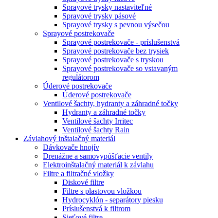
Sprayové trysky nastaviteľné
Sprayové trysky pásové
Sprayové trysky s pevnou výsečou
Sprayové postrekovače
Sprayové postrekovače - príslušenstvá
Sprayové postrekovače bez trysiek
Sprayové postrekovače s tryskou
Sprayové postrekovače so vstavaným
regulátorom
Úderové postrekovače
Úderové postrekovače
Ventilové šachty, hydranty a záhradné točky
Hydranty a záhradné točky
Ventilové šachty Irritec
Ventilové šachty Rain
Závlahový inštalačný materiál
Dávkovače hnojív
Drenážne a samovypúšťacie ventily
Elektroinštalačný materiál k závlahu
Filtre a filtračné vložky
Diskové filtre
Filtre s plastovou vložkou
Hydrocyklón - separátory piesku
Príslušenstvá k filtrom
Sieťové filtre