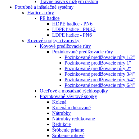
Trávne osivá s nízkym rastom
Potrubné a inštalačné systémy
Hadice a rúry
PE hadice
HDPE hadice - PN6
LDPE hadice - PN3,2
LDPE hadice - PN6
Kovové spojky a tvarovky
Kovové predlžovacie rúry
Pozinkované predlžovacie rúry
Pozinkované predlžovacie rúry 1/2"
Pozinkované predlžovacie rúry 1"
Pozinkované predlžovacie rúry 2"
Pozinkované predlžovacie rúry 3/4"
Pozinkované predlžovacie rúry 5/4"
Pozinkované predlžovacie rúry 6/4"
Oceľové a mosadzné rýchlospojky
Pozinkované závitové spojky
Kolená
Kolená redukované
Nátrubky
Nátrubky redukované
Redukcie
Šróbenie priame
Šróbenie rohové