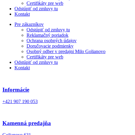
Certifikáty pre web
Odstúpiť od zmluvy tu
Kontakt
Pre zákazníkov
Odstúpiť od zmluvy tu
Reklamačný poriadok
Ochrana osobných údajov
Doručovacie podmienky
Osobný odber v predajni Milo Golianovo
Certifikáty pre web
Odstúpiť od zmluvy tu
Kontakt
Informácie
+421 907 190 053
Kamenná predajňa
Golianovo 631