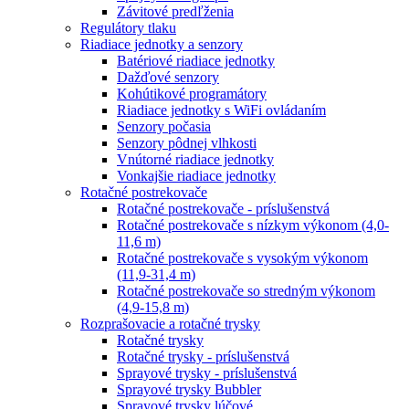
Závitové predľženia
Regulátory tlaku
Riadiace jednotky a senzory
Batériové riadiace jednotky
Dažďové senzory
Kohútikové programátory
Riadiace jednotky s WiFi ovládaním
Senzory počasia
Senzory pôdnej vlhkosti
Vnútorné riadiace jednotky
Vonkajšie riadiace jednotky
Rotačné postrekovače
Rotačné postrekovače - príslušenstvá
Rotačné postrekovače s nízkym výkonom (4,0-
11,6 m)
Rotačné postrekovače s vysokým výkonom
(11,9-31,4 m)
Rotačné postrekovače so stredným výkonom
(4,9-15,8 m)
Rozprašovacie a rotačné trysky
Rotačné trysky
Rotačné trysky - príslušenstvá
Sprayové trysky - príslušenstvá
Sprayové trysky Bubbler
Sprayové trysky lúčové