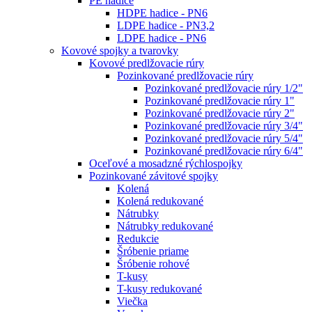
PE hadice
HDPE hadice - PN6
LDPE hadice - PN3,2
LDPE hadice - PN6
Kovové spojky a tvarovky
Kovové predlžovacie rúry
Pozinkované predlžovacie rúry
Pozinkované predlžovacie rúry 1/2"
Pozinkované predlžovacie rúry 1"
Pozinkované predlžovacie rúry 2"
Pozinkované predlžovacie rúry 3/4"
Pozinkované predlžovacie rúry 5/4"
Pozinkované predlžovacie rúry 6/4"
Oceľové a mosadzné rýchlospojky
Pozinkované závitové spojky
Kolená
Kolená redukované
Nátrubky
Nátrubky redukované
Redukcie
Šróbenie priame
Šróbenie rohové
T-kusy
T-kusy redukované
Viečka