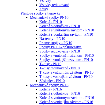
Vsuvky
Vsuvky redukované
Zátky
Plastové spojky a tvarovky
Mechanické spojky PN10
Kolená - PN10
Kolená s odbočkou - PN10
Kolená s vnútorným závitom - PN10
Kolená s vonkajším závitom - PN10
Nástenky - PN10
Priame spojky - PN10
Spojky PN10 - príslušenstvá
Spojky redukované - PN10
Spojky s vnútorným závitom - PN10
Spojky s vonkajším závitom - PN10
T-kusy - PN10
T-kusy redukované - PN10
T-kusy s vnútorným závitom - PN10
T-kusy s vonkajším závitom - PN10
Záslepky - PN10
Mechanické spojky PN16
Kolená - PN16
Kolená s odbočkou - PN16
Kolená s vnútorným závitom - PN16
Kolená s vonkajším závitom - PN16