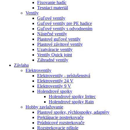
Fixovanie hadíc
Tesniaci materiál
Ventily
Guľové ventily
Guľové ventily pre PE hadice
Guľové ventily s odvodnením
Nástrčné ventily
Plastové guľové ventily
Plastové závitové ventily
Uzatváracie ventily
Ventily Quick joint
Záhradné ventily
Závlaha
Elektroventily
Elektroventily - príslušenstvá
Elektroventily 24 V
Elektroventily 9 V
Holendrové spojky
Holendrové spojky Irritec
Holendrové spojky Rain
Hobby zavlažovanie
Plastové spojky, rýchlospojky, adaptéry
Preklápacie postrekovače
Prúdnicové rozstrekovače
Rozstrekovacie pištole