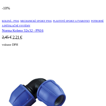
-10%
KOLENÁ - PN16
,
MECHANICKÉ SPOJKY PN16
,
PLASTOVÉ SPOJKY A TVAROVKY
,
POTRUBNÉ
A INŠTALAČNÉ SYSTÉMY
Norma Koleno 32x32 - PN16
Pôvodná
Aktuálna
2,45
€
2,21
€
cena
cena
vrátane DPH
bola:
je:
2,45 €.
2,21 €.