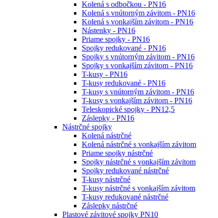
Kolená s odbočkou - PN16
Kolená s vnútorným závitom - PN16
Kolená s vonkajším závitom - PN16
Nástenky - PN16
Priame spojky - PN16
Spojky redukované - PN16
Spojky s vnútorným závitom - PN16
Spojky s vonkajším závitom - PN16
T-kusy - PN16
T-kusy redukované - PN16
T-kusy s vnútorným závitom - PN16
T-kusy s vonkajším závitom - PN16
Teleskopické spojky - PN12,5
Záslepky - PN16
Nástrčné spojky
Kolená nástrčné
Kolená nástrčné s vonkajším závitom
Priame spojky nástrčné
Spojky nástrčné s vonkajším závitom
Spojky redukované nástrčné
T-kusy nástrčné
T-kusy nástrčné s vonkajším závitom
T-kusy redukované nástrčné
Záslepky nástrčné
Plastové závitové spojky PN10