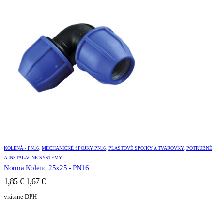
KOLENÁ - PN16
,
MECHANICKÉ SPOJKY PN16
,
PLASTOVÉ SPOJKY A TVAROVKY
,
POTRUBNÉ
A INŠTALAČNÉ SYSTÉMY
Norma Koleno 25x25 - PN16
Pôvodná
Aktuálna
1,85
€
1,67
€
cena
cena
vrátane DPH
bola:
je:
1,85 €.
1,67 €.