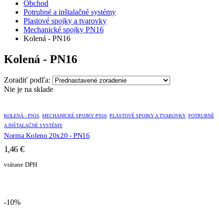
Obchod
Potrubné a inštalačné systémy
Plastové spojky a tvarovky
Mechanické spojky PN16
Kolená - PN16
Kolená - PN16
Zoradiť podľa:
Nie je na sklade
KOLENÁ - PN16
,
MECHANICKÉ SPOJKY PN16
,
PLASTOVÉ SPOJKY A TVAROVKY
,
POTRUBNÉ
A INŠTALAČNÉ SYSTÉMY
Norma Koleno 20x20 - PN16
1,46
€
vrátane DPH
-10%