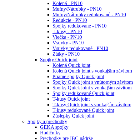
Kolená - PN10
Mufny/Nátrubky - PN10
Mufny/Nátrubky redukované - PN10
Redukcie - PN10
Spojky redukované - PN10
T-kusy - PN10
Viečka - PN10
Vsuvky - PN10
Vsuvky redukované - PN10
Zátky - PN10
Spojky Quick joint
Kolená Quick joint
Kolená Quick joint s vonkajším závitom
Priame spojky Quick joint
Spojky Quick joint s vnútorným závitom
Spojky Quick joint s vonkajším závitom
Spojky redukované Quick joint
T-kusy Quick joint
T-kusy Quick joint s vonkajším závitom
T-kusy redukované Quick joint
Záslepky Quick joint
Spojky a prechodky
GEKA spojky
Hadičníky
Prechodky pre IBC nádrže