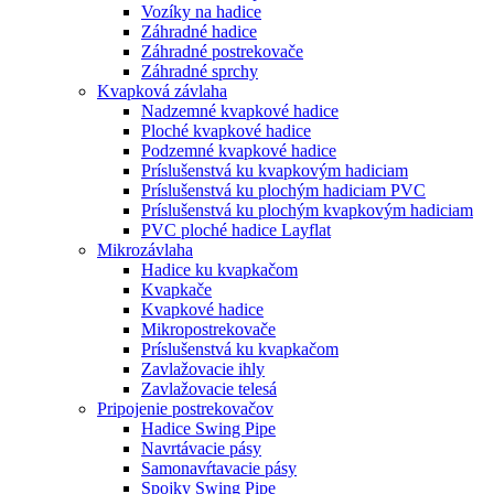
Vozíky na hadice
Záhradné hadice
Záhradné postrekovače
Záhradné sprchy
Kvapková závlaha
Nadzemné kvapkové hadice
Ploché kvapkové hadice
Podzemné kvapkové hadice
Príslušenstvá ku kvapkovým hadiciam
Príslušenstvá ku plochým hadiciam PVC
Príslušenstvá ku plochým kvapkovým hadiciam
PVC ploché hadice Layflat
Mikrozávlaha
Hadice ku kvapkačom
Kvapkače
Kvapkové hadice
Mikropostrekovače
Príslušenstvá ku kvapkačom
Zavlažovacie ihly
Zavlažovacie telesá
Pripojenie postrekovačov
Hadice Swing Pipe
Navrtávacie pásy
Samonavŕtavacie pásy
Spojky Swing Pipe