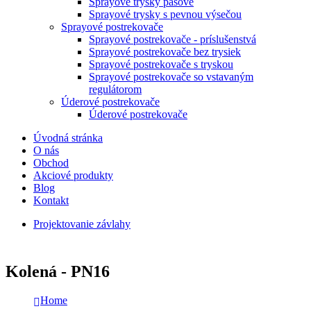
Sprayové trysky pásové
Sprayové trysky s pevnou výsečou
Sprayové postrekovače
Sprayové postrekovače - príslušenstvá
Sprayové postrekovače bez trysiek
Sprayové postrekovače s tryskou
Sprayové postrekovače so vstavaným
regulátorom
Úderové postrekovače
Úderové postrekovače
Úvodná stránka
O nás
Obchod
Akciové produkty
Blog
Kontakt
Projektovanie závlahy
Kolená - PN16
Home