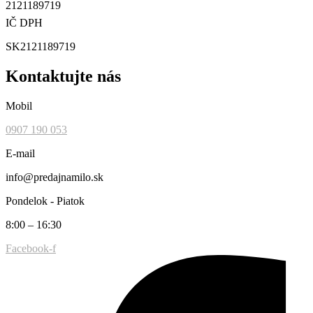
2121189719
IČ DPH
SK2121189719
Kontaktujte nás
Mobil
0907 190 053
E-mail
info@predajnamilo.sk
Pondelok - Piatok
8:00 – 16:30
Facebook-f