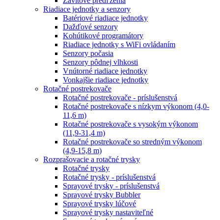
Závitové predľženia
Riadiace jednotky a senzory
Batériové riadiace jednotky
Dažďové senzory
Kohútikové programátory
Riadiace jednotky s WiFi ovládaním
Senzory počasia
Senzory pôdnej vlhkosti
Vnútorné riadiace jednotky
Vonkajšie riadiace jednotky
Rotačné postrekovače
Rotačné postrekovače - príslušenstvá
Rotačné postrekovače s nízkym výkonom (4,0-
11,6 m)
Rotačné postrekovače s vysokým výkonom
(11,9-31,4 m)
Rotačné postrekovače so stredným výkonom
(4,9-15,8 m)
Rozprašovacie a rotačné trysky
Rotačné trysky
Rotačné trysky - príslušenstvá
Sprayové trysky - príslušenstvá
Sprayové trysky Bubbler
Sprayové trysky lúčové
Sprayové trysky nastaviteľné