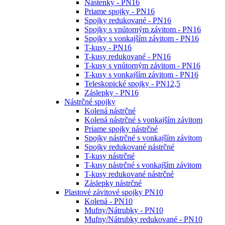
Nástenky - PN16
Priame spojky - PN16
Spojky redukované - PN16
Spojky s vnútorným závitom - PN16
Spojky s vonkajším závitom - PN16
T-kusy - PN16
T-kusy redukované - PN16
T-kusy s vnútorným závitom - PN16
T-kusy s vonkajším závitom - PN16
Teleskopické spojky - PN12,5
Záslepky - PN16
Nástrčné spojky
Kolená nástrčné
Kolená nástrčné s vonkajším závitom
Priame spojky nástrčné
Spojky nástrčné s vonkajším závitom
Spojky redukované nástrčné
T-kusy nástrčné
T-kusy nástrčné s vonkajším závitom
T-kusy redukované nástrčné
Záslepky nástrčné
Plastové závitové spojky PN10
Kolená - PN10
Mufny/Nátrubky - PN10
Mufny/Nátrubky redukované - PN10