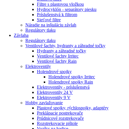
Filtre s plastovou vložkou
Hydrocyklón - separátory piesku
Príslušenstvá k filtrom
Sieťové filtre
Náradie na inštaláciu závlah
Regulátory tlaku
Závlaha
Regulátory tlaku
Ventilové šachty, hydranty a záhradné točky
Hydranty a záhradné točky
Ventilové šachty Irritec
Ventilové šachty Rain
Elektroventily
Holendrové spojky
Holendrové spojky Irritec
Holendrové spojky Rain
Elektroventily - príslušenstvá
Elektroventily 24 V
Elektroventily 9 V
Hobby zavlažovanie
Plastové spojky, rýchlospojky, adaptéry
Preklápacie postrekovače
Prúdnicové rozstrekovače
Rozstrekovacie pištole
Vozíky na hadice