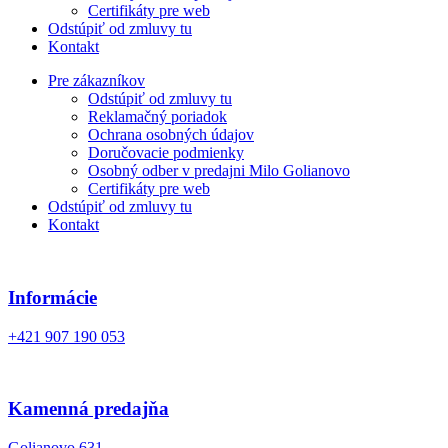
Certifikáty pre web
Odstúpiť od zmluvy tu
Kontakt
Pre zákazníkov
Odstúpiť od zmluvy tu
Reklamačný poriadok
Ochrana osobných údajov
Doručovacie podmienky
Osobný odber v predajni Milo Golianovo
Certifikáty pre web
Odstúpiť od zmluvy tu
Kontakt
Informácie
+421 907 190 053
Kamenná predajňa
Golianovo 631