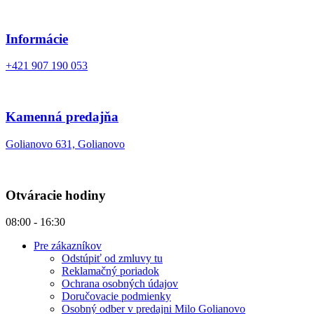
Informácie
+421 907 190 053
Kamenná predajňa
Golianovo 631, Golianovo
Otváracie hodiny
08:00 - 16:30
Pre zákazníkov
Odstúpiť od zmluvy tu
Reklamačný poriadok
Ochrana osobných údajov
Doručovacie podmienky
Osobný odber v predajni Milo Golianovo