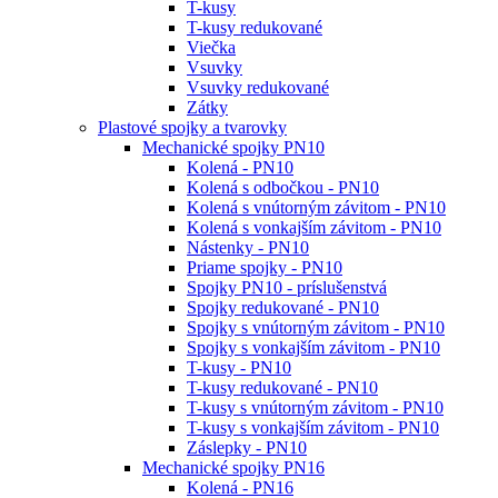
T-kusy
T-kusy redukované
Viečka
Vsuvky
Vsuvky redukované
Zátky
Plastové spojky a tvarovky
Mechanické spojky PN10
Kolená - PN10
Kolená s odbočkou - PN10
Kolená s vnútorným závitom - PN10
Kolená s vonkajším závitom - PN10
Nástenky - PN10
Priame spojky - PN10
Spojky PN10 - príslušenstvá
Spojky redukované - PN10
Spojky s vnútorným závitom - PN10
Spojky s vonkajším závitom - PN10
T-kusy - PN10
T-kusy redukované - PN10
T-kusy s vnútorným závitom - PN10
T-kusy s vonkajším závitom - PN10
Záslepky - PN10
Mechanické spojky PN16
Kolená - PN16