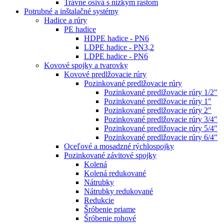
Trávne osivá s nízkym rastom
Potrubné a inštalačné systémy
Hadice a rúry
PE hadice
HDPE hadice - PN6
LDPE hadice - PN3,2
LDPE hadice - PN6
Kovové spojky a tvarovky
Kovové predlžovacie rúry
Pozinkované predlžovacie rúry
Pozinkované predlžovacie rúry 1/2"
Pozinkované predlžovacie rúry 1"
Pozinkované predlžovacie rúry 2"
Pozinkované predlžovacie rúry 3/4"
Pozinkované predlžovacie rúry 5/4"
Pozinkované predlžovacie rúry 6/4"
Oceľové a mosadzné rýchlospojky
Pozinkované závitové spojky
Kolená
Kolená redukované
Nátrubky
Nátrubky redukované
Redukcie
Šróbenie priame
Šróbenie rohové