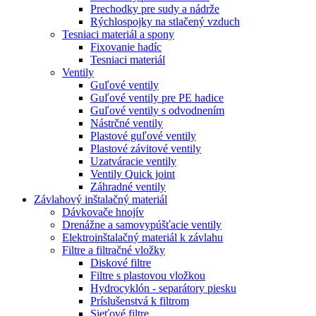
Prechodky pre sudy a nádrže
Rýchlospojky na stlačený vzduch
Tesniaci materiál a spony
Fixovanie hadíc
Tesniaci materiál
Ventily
Guľové ventily
Guľové ventily pre PE hadice
Guľové ventily s odvodnením
Nástrčné ventily
Plastové guľové ventily
Plastové závitové ventily
Uzatváracie ventily
Ventily Quick joint
Záhradné ventily
Závlahový inštalačný materiál
Dávkovače hnojív
Drenážne a samovypúšťacie ventily
Elektroinštalačný materiál k závlahu
Filtre a filtračné vložky
Diskové filtre
Filtre s plastovou vložkou
Hydrocyklón - separátory piesku
Príslušenstvá k filtrom
Sieťové filtre