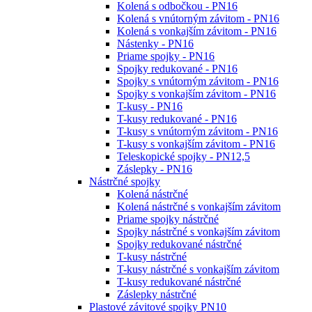
Kolená s odbočkou - PN16
Kolená s vnútorným závitom - PN16
Kolená s vonkajším závitom - PN16
Nástenky - PN16
Priame spojky - PN16
Spojky redukované - PN16
Spojky s vnútorným závitom - PN16
Spojky s vonkajším závitom - PN16
T-kusy - PN16
T-kusy redukované - PN16
T-kusy s vnútorným závitom - PN16
T-kusy s vonkajším závitom - PN16
Teleskopické spojky - PN12,5
Záslepky - PN16
Nástrčné spojky
Kolená nástrčné
Kolená nástrčné s vonkajším závitom
Priame spojky nástrčné
Spojky nástrčné s vonkajším závitom
Spojky redukované nástrčné
T-kusy nástrčné
T-kusy nástrčné s vonkajším závitom
T-kusy redukované nástrčné
Záslepky nástrčné
Plastové závitové spojky PN10