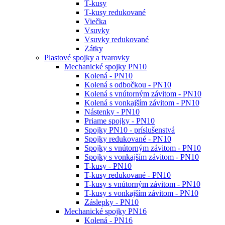
T-kusy
T-kusy redukované
Viečka
Vsuvky
Vsuvky redukované
Zátky
Plastové spojky a tvarovky
Mechanické spojky PN10
Kolená - PN10
Kolená s odbočkou - PN10
Kolená s vnútorným závitom - PN10
Kolená s vonkajším závitom - PN10
Nástenky - PN10
Priame spojky - PN10
Spojky PN10 - príslušenstvá
Spojky redukované - PN10
Spojky s vnútorným závitom - PN10
Spojky s vonkajším závitom - PN10
T-kusy - PN10
T-kusy redukované - PN10
T-kusy s vnútorným závitom - PN10
T-kusy s vonkajším závitom - PN10
Záslepky - PN10
Mechanické spojky PN16
Kolená - PN16