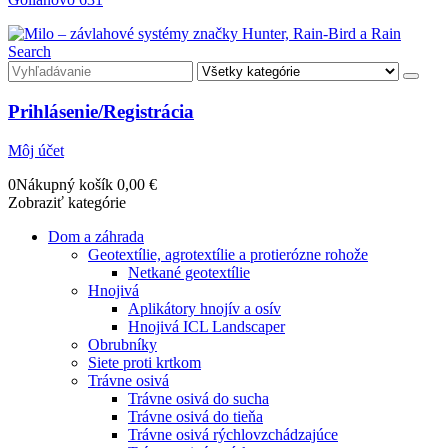
Search
Prihlásenie/Registrácia
Môj účet
0
Nákupný košík
0,00
€
Zobraziť kategórie
Dom a záhrada
Geotextílie, agrotextílie a protierózne rohože
Netkané geotextílie
Hnojivá
Aplikátory hnojív a osív
Hnojivá ICL Landscaper
Obrubníky
Siete proti krtkom
Trávne osivá
Trávne osivá do sucha
Trávne osivá do tieňa
Trávne osivá rýchlovzchádzajúce