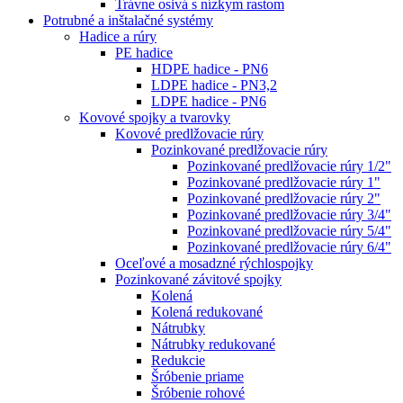
Trávne osivá s nízkym rastom
Potrubné a inštalačné systémy
Hadice a rúry
PE hadice
HDPE hadice - PN6
LDPE hadice - PN3,2
LDPE hadice - PN6
Kovové spojky a tvarovky
Kovové predlžovacie rúry
Pozinkované predlžovacie rúry
Pozinkované predlžovacie rúry 1/2"
Pozinkované predlžovacie rúry 1"
Pozinkované predlžovacie rúry 2"
Pozinkované predlžovacie rúry 3/4"
Pozinkované predlžovacie rúry 5/4"
Pozinkované predlžovacie rúry 6/4"
Oceľové a mosadzné rýchlospojky
Pozinkované závitové spojky
Kolená
Kolená redukované
Nátrubky
Nátrubky redukované
Redukcie
Šróbenie priame
Šróbenie rohové