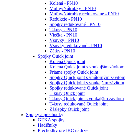
Kolená - PN10
Mufny/Nátrubky - PN10
Mufny/Nátrubky redukované - PN10
Redukcie - PN10
Spojky redukované - PN10
T-kusy - PN10
Viečka - PN10
Vsuvky - PN10
Vsuvky redukované - PN10
Zátky - PN10
Spojky Quick joint
Kolená Quick joint
Kolená Quick joint s vonkajším závitom
Priame spojky Quick joint
Spojky Quick joint s vnútorným závitom
Spojky Quick joint s vonkajším závitom
Spojky redukované Quick joint
T-kusy Quick joint
T-kusy Quick joint s vonkajším závitom
T-kusy redukované Quick joint
Záslepky Quick joint
Spojky a prechodky
GEKA spojky
Hadičníky
Prechodky pre IBC nádrže