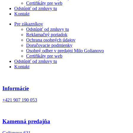
Certifikáty pre web
Odstúpiť od zmluvy tu
Kontakt
Pre zákazníkov
Odstúpiť od zmluvy tu
Reklamačný poriadok
Ochrana osobných údajov
Doručovacie podmienky
Osobný odber v predajni Milo Golianovo
Certifikáty pre web
Odstúpiť od zmluvy tu
Kontakt
Informácie
+421 907 190 053
Kamenná predajňa
Golianovo 631