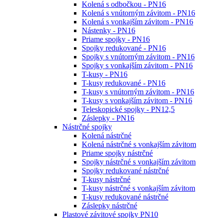
Kolená s odbočkou - PN16
Kolená s vnútorným závitom - PN16
Kolená s vonkajším závitom - PN16
Nástenky - PN16
Priame spojky - PN16
Spojky redukované - PN16
Spojky s vnútorným závitom - PN16
Spojky s vonkajším závitom - PN16
T-kusy - PN16
T-kusy redukované - PN16
T-kusy s vnútorným závitom - PN16
T-kusy s vonkajším závitom - PN16
Teleskopické spojky - PN12,5
Záslepky - PN16
Nástrčné spojky
Kolená nástrčné
Kolená nástrčné s vonkajším závitom
Priame spojky nástrčné
Spojky nástrčné s vonkajším závitom
Spojky redukované nástrčné
T-kusy nástrčné
T-kusy nástrčné s vonkajším závitom
T-kusy redukované nástrčné
Záslepky nástrčné
Plastové závitové spojky PN10