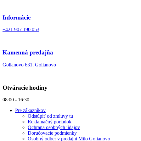
Informácie
+421 907 190 053
Kamenná predajňa
Golianovo 631, Golianovo
Otváracie hodiny
08:00 - 16:30
Pre zákazníkov
Odstúpiť od zmluvy tu
Reklamačný poriadok
Ochrana osobných údajov
Doručovacie podmienky
Osobný odber v predajni Milo Golianovo