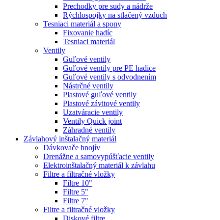
Prechodky pre sudy a nádrže
Rýchlospojky na stlačený vzduch
Tesniaci materiál a spony
Fixovanie hadíc
Tesniaci materiál
Ventily
Guľové ventily
Guľové ventily pre PE hadice
Guľové ventily s odvodnením
Nástrčné ventily
Plastové guľové ventily
Plastové závitové ventily
Uzatváracie ventily
Ventily Quick joint
Záhradné ventily
Závlahový inštalačný materiál
Dávkovače hnojív
Drenážne a samovypúšťacie ventily
Elektroinštalačný materiál k závlahu
Filtre a filtračné vložky
Filtre 10"
Filtre 5"
Filtre 7"
Filtre a filtračné vložky
Diskové filtre