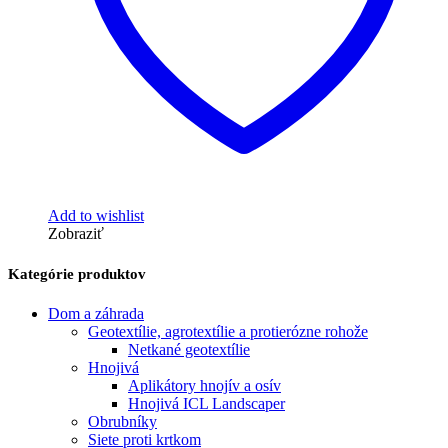
Add to wishlist
Zobraziť
Kategórie produktov
Dom a záhrada
Geotextílie, agrotextílie a protierózne rohože
Netkané geotextílie
Hnojivá
Aplikátory hnojív a osív
Hnojivá ICL Landscaper
Obrubníky
Siete proti krtkom