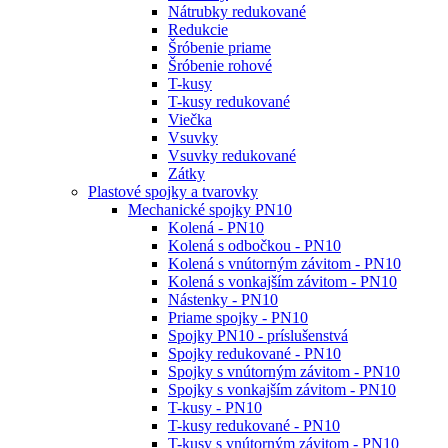
Nátrubky redukované
Redukcie
Šróbenie priame
Šróbenie rohové
T-kusy
T-kusy redukované
Viečka
Vsuvky
Vsuvky redukované
Zátky
Plastové spojky a tvarovky
Mechanické spojky PN10
Kolená - PN10
Kolená s odbočkou - PN10
Kolená s vnútorným závitom - PN10
Kolená s vonkajším závitom - PN10
Nástenky - PN10
Priame spojky - PN10
Spojky PN10 - príslušenstvá
Spojky redukované - PN10
Spojky s vnútorným závitom - PN10
Spojky s vonkajším závitom - PN10
T-kusy - PN10
T-kusy redukované - PN10
T-kusy s vnútorným závitom - PN10