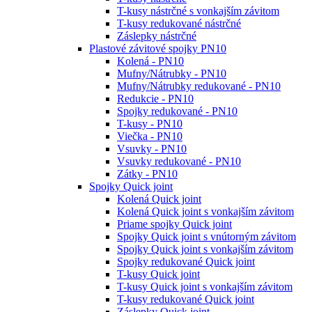
T-kusy nástrčné s vonkajším závitom
T-kusy redukované nástrčné
Záslepky nástrčné
Plastové závitové spojky PN10
Kolená - PN10
Mufny/Nátrubky - PN10
Mufny/Nátrubky redukované - PN10
Redukcie - PN10
Spojky redukované - PN10
T-kusy - PN10
Viečka - PN10
Vsuvky - PN10
Vsuvky redukované - PN10
Zátky - PN10
Spojky Quick joint
Kolená Quick joint
Kolená Quick joint s vonkajším závitom
Priame spojky Quick joint
Spojky Quick joint s vnútorným závitom
Spojky Quick joint s vonkajším závitom
Spojky redukované Quick joint
T-kusy Quick joint
T-kusy Quick joint s vonkajším závitom
T-kusy redukované Quick joint
Záslepky Quick joint