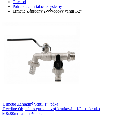
Obchod
Potrubné a inštalačné systémy
Ermetiq Záhradný 2-vývodový ventil 1/2”
Ermetiq Záhradný ventil 1”, páka
Everline Objímka s gumou dvojskrutková – 1/2" + skrutka
M8x80mm a hmoždinka