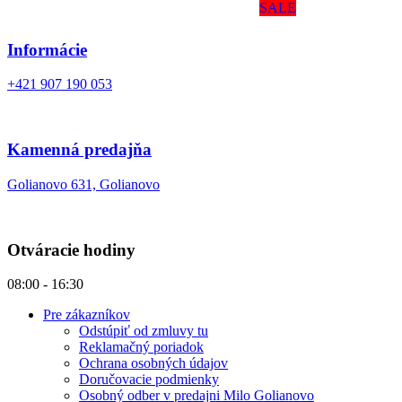
SALE
Informácie
+421 907 190 053
Kamenná predajňa
Golianovo 631, Golianovo
Otváracie hodiny
08:00 - 16:30
Pre zákazníkov
Odstúpiť od zmluvy tu
Reklamačný poriadok
Ochrana osobných údajov
Doručovacie podmienky
Osobný odber v predajni Milo Golianovo