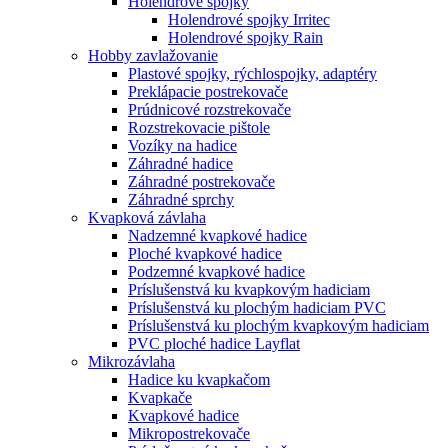
Holendrové spojky
Holendrové spojky Irritec
Holendrové spojky Rain
Hobby zavlažovanie
Plastové spojky, rýchlospojky, adaptéry
Preklápacie postrekovače
Prúdnicové rozstrekovače
Rozstrekovacie pištole
Vozíky na hadice
Záhradné hadice
Záhradné postrekovače
Záhradné sprchy
Kvapková závlaha
Nadzemné kvapkové hadice
Ploché kvapkové hadice
Podzemné kvapkové hadice
Príslušenstvá ku kvapkovým hadiciam
Príslušenstvá ku plochým hadiciam PVC
Príslušenstvá ku plochým kvapkovým hadiciam
PVC ploché hadice Layflat
Mikrozávlaha
Hadice ku kvapkačom
Kvapkače
Kvapkové hadice
Mikropostrekovače