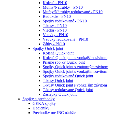
Kolená - PN10
Mufny/Nátrubky - PN10
Mufny/Nátrubky redukované - PN10
Redukcie - PN10
Spojky redukované - PN10
T-kusy - PN10
Viečka - PN10
Vsuvky - PN10
Vsuvky redukované - PN10
Zátky - PN10
Spojky Quick joint
Kolená Quick joint
Kolená Quick joint s vonkajším závitom
Priame spojky Quick joint
Spojky Quick joint s vnútorným závitom
Spojky Quick joint s vonkajším závitom
Spojky redukované Quick joint
T-kusy Quick joint
T-kusy Quick joint s vonkajším závitom
T-kusy redukované Quick joint
Záslepky Quick joint
Spojky a prechodky
GEKA spojky
Hadičníky
Prechodky pre IBC nádrže