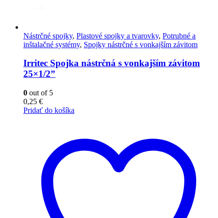
Nástrčné spojky
,
Plastové spojky a tvarovky
,
Potrubné a
inštalačné systémy
,
Spojky nástrčné s vonkajším závitom
Irritec Spojka nástrčná s vonkajším závitom
25×1/2”
0
out of 5
0,25
€
Pridať do košíka