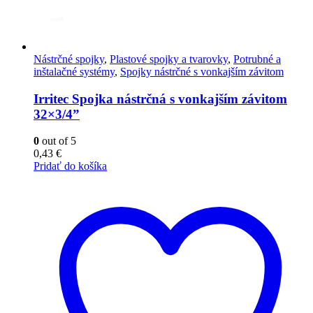
Nástrčné spojky
,
Plastové spojky a tvarovky
,
Potrubné a
inštalačné systémy
,
Spojky nástrčné s vonkajším závitom
Irritec Spojka nástrčná s vonkajším závitom
32×3/4”
0
out of 5
0,43
€
Pridať do košíka