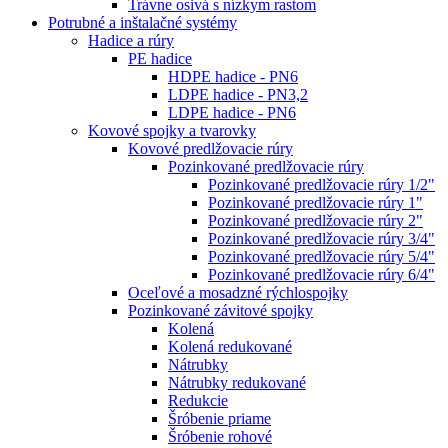
Trávne osivá s nízkym rastom
Potrubné a inštalačné systémy
Hadice a rúry
PE hadice
HDPE hadice - PN6
LDPE hadice - PN3,2
LDPE hadice - PN6
Kovové spojky a tvarovky
Kovové predlžovacie rúry
Pozinkované predlžovacie rúry
Pozinkované predlžovacie rúry 1/2"
Pozinkované predlžovacie rúry 1"
Pozinkované predlžovacie rúry 2"
Pozinkované predlžovacie rúry 3/4"
Pozinkované predlžovacie rúry 5/4"
Pozinkované predlžovacie rúry 6/4"
Oceľové a mosadzné rýchlospojky
Pozinkované závitové spojky
Kolená
Kolená redukované
Nátrubky
Nátrubky redukované
Redukcie
Šróbenie priame
Šróbenie rohové