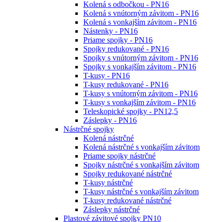
Kolená s odbočkou - PN16
Kolená s vnútorným závitom - PN16
Kolená s vonkajším závitom - PN16
Nástenky - PN16
Priame spojky - PN16
Spojky redukované - PN16
Spojky s vnútorným závitom - PN16
Spojky s vonkajším závitom - PN16
T-kusy - PN16
T-kusy redukované - PN16
T-kusy s vnútorným závitom - PN16
T-kusy s vonkajším závitom - PN16
Teleskopické spojky - PN12,5
Záslepky - PN16
Nástrčné spojky
Kolená nástrčné
Kolená nástrčné s vonkajším závitom
Priame spojky nástrčné
Spojky nástrčné s vonkajším závitom
Spojky redukované nástrčné
T-kusy nástrčné
T-kusy nástrčné s vonkajším závitom
T-kusy redukované nástrčné
Záslepky nástrčné
Plastové závitové spojky PN10