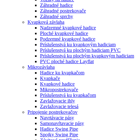
Záhradné hadice
Záhradné postrekovače
Záhradné sprchy
Kvapková závlaha
Nadzemné kvapkové hadice
Ploché kvapkové hadice
Podzemné kvapkové hadice
Príslušenstvá ku kvapkovým hadiciam
Príslušenstvá ku plochým hadiciam PVC
Príslušenstvá ku plochým kvapkovým hadiciam
PVC ploché hadice Layflat
Mikrozávlaha
Hadice ku kvapkačom
Kvapkače
Kvapkové hadice
Mikropostrekovače
Príslušenstvá ku kvapkačom
Zavlažovacie ihly
Zavlažovacie telesá
Pripojenie postrekovačov
Navrtávacie pásy
Samonavŕtavacie pásy
Hadice Swing Pipe
Spojky Swing Pipe