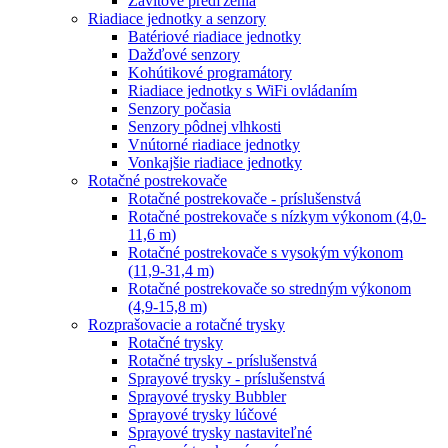
Závitové predľženia
Riadiace jednotky a senzory
Batériové riadiace jednotky
Dažďové senzory
Kohútikové programátory
Riadiace jednotky s WiFi ovládaním
Senzory počasia
Senzory pôdnej vlhkosti
Vnútorné riadiace jednotky
Vonkajšie riadiace jednotky
Rotačné postrekovače
Rotačné postrekovače - príslušenstvá
Rotačné postrekovače s nízkym výkonom (4,0-
11,6 m)
Rotačné postrekovače s vysokým výkonom
(11,9-31,4 m)
Rotačné postrekovače so stredným výkonom
(4,9-15,8 m)
Rozprašovacie a rotačné trysky
Rotačné trysky
Rotačné trysky - príslušenstvá
Sprayové trysky - príslušenstvá
Sprayové trysky Bubbler
Sprayové trysky lúčové
Sprayové trysky nastaviteľné