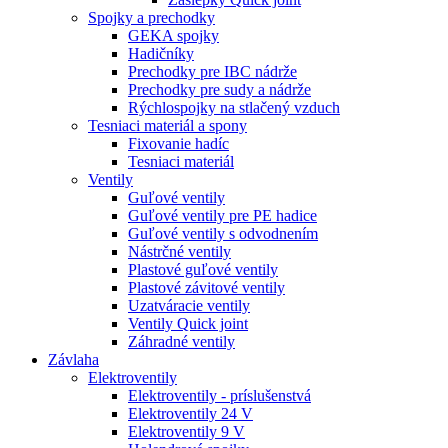
Spojky a prechodky
GEKA spojky
Hadičníky
Prechodky pre IBC nádrže
Prechodky pre sudy a nádrže
Rýchlospojky na stlačený vzduch
Tesniaci materiál a spony
Fixovanie hadíc
Tesniaci materiál
Ventily
Guľové ventily
Guľové ventily pre PE hadice
Guľové ventily s odvodnením
Nástrčné ventily
Plastové guľové ventily
Plastové závitové ventily
Uzatváracie ventily
Ventily Quick joint
Záhradné ventily
Závlaha
Elektroventily
Elektroventily - príslušenstvá
Elektroventily 24 V
Elektroventily 9 V