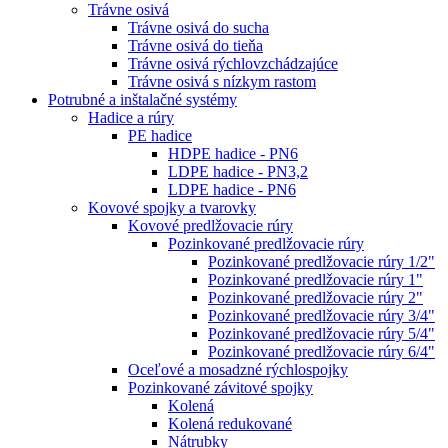
Trávne osivá
Trávne osivá do sucha
Trávne osivá do tieňa
Trávne osivá rýchlovzchádzajúce
Trávne osivá s nízkym rastom
Potrubné a inštalačné systémy
Hadice a rúry
PE hadice
HDPE hadice - PN6
LDPE hadice - PN3,2
LDPE hadice - PN6
Kovové spojky a tvarovky
Kovové predlžovacie rúry
Pozinkované predlžovacie rúry
Pozinkované predlžovacie rúry 1/2"
Pozinkované predlžovacie rúry 1"
Pozinkované predlžovacie rúry 2"
Pozinkované predlžovacie rúry 3/4"
Pozinkované predlžovacie rúry 5/4"
Pozinkované predlžovacie rúry 6/4"
Oceľové a mosadzné rýchlospojky
Pozinkované závitové spojky
Kolená
Kolená redukované
Nátrubky