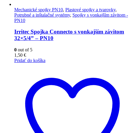
Mechanické spojky PN10
,
Plastové spojky a tvarovky
,
Potrubné a inštalačné systémy
,
Spojky s vonkajším závitom -
PN10
Irritec Spojka Connecto s vonkajším závitom
32×5/4” – PN10
0
out of 5
1,50
€
Pridať do košíka