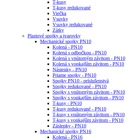
T-kusy
T-kusy redukované
Viečka
Vsuvky
Vsuvky redukované
Zátky
Plastové spojky a tvarovky
Mechanické spojky PN10
Kolená - PN10
Kolená s odbočkou - PN10
Kolená s vnútorným závitom - PN10
Kolená s vonkajším závitom - PN10
Nástenky - PN10
Priame spojky - PN10
Spojky PN10 - príslušenstvá
Spojky redukované - PN10
Spojky s vnútorným závitom - PN10
Spojky s vonkajším závitom - PN10
T-kusy - PN10
T-kusy redukované - PN10
T-kusy s vnútorným závitom - PN10
T-kusy s vonkajším závitom - PN10
Záslepky - PN10
Mechanické spojky PN16
Kolená - PN16