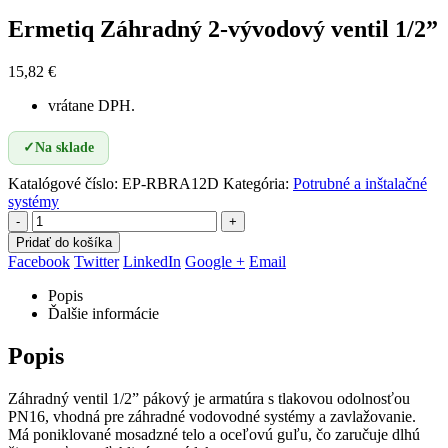
Ermetiq Záhradný 2-vývodový ventil 1/2”
15,82
€
vrátane DPH.
✓
Na sklade
Katalógové číslo:
EP-RBRA12D
Kategória:
Potrubné a inštalačné
systémy
-
+
Pridať do košíka
Facebook
Twitter
LinkedIn
Google +
Email
Popis
Ďalšie informácie
Popis
Záhradný ventil 1/2” pákový je armatúra s tlakovou odolnosťou
PN16, vhodná pre záhradné vodovodné systémy a zavlažovanie.
Má poniklované mosadzné telo a oceľovú guľu, čo zaručuje dlhú