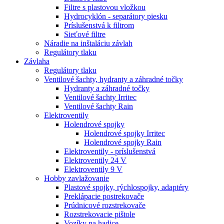
Filtre s plastovou vložkou
Hydrocyklón - separátory piesku
Príslušenstvá k filtrom
Sieťové filtre
Náradie na inštaláciu závlah
Regulátory tlaku
Závlaha
Regulátory tlaku
Ventilové šachty, hydranty a záhradné točky
Hydranty a záhradné točky
Ventilové šachty Irritec
Ventilové šachty Rain
Elektroventily
Holendrové spojky
Holendrové spojky Irritec
Holendrové spojky Rain
Elektroventily - príslušenstvá
Elektroventily 24 V
Elektroventily 9 V
Hobby zavlažovanie
Plastové spojky, rýchlospojky, adaptéry
Preklápacie postrekovače
Prúdnicové rozstrekovače
Rozstrekovacie pištole
Vozíky na hadice