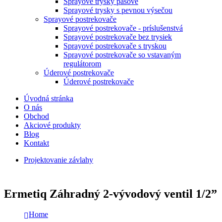
Sprayové trysky pásové
Sprayové trysky s pevnou výsečou
Sprayové postrekovače
Sprayové postrekovače - príslušenstvá
Sprayové postrekovače bez trysiek
Sprayové postrekovače s tryskou
Sprayové postrekovače so vstavaným
regulátorom
Úderové postrekovače
Úderové postrekovače
Úvodná stránka
O nás
Obchod
Akciové produkty
Blog
Kontakt
Projektovanie závlahy
Ermetiq Záhradný 2-vývodový ventil 1/2”
Home