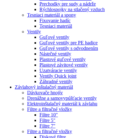
Prechodky pre sudy a nádrže
Rýchlospojky na stlačený vzduch
Tesniaci materiál a spony
Fixovanie hadíc
Tesniaci materiál
Ventily
Guľové ventily
Guľové ventily pre PE hadice
Guľové ventily s odvodnením
Nástrčné ventily
Plastové guľové ventily
Plastové závitové ventily
Uzatváracie ventily
Ventily Quick joint
Záhradné ventily
Závlahový inštalačný materiál
Dávkovače hnojív
Drenážne a samovypúšťacie ventily
Elektroinštalačný materiál k závlahu
Filtre a filtračné vložky
Filtre 10"
Filtre 5"
Filtre 7"
Filtre a filtračné vložky
Diskové filtre