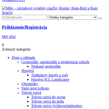
Search
Prihlásenie/Registrácia
Môj účet
0
Zobraziť kategórie
Dom a záhrada
Geotextílie, agrotextílie a protierózne rohože
Netkané geotextílie
Hnojivá
Aplikátory hnojív a osív
Hnojivá ICL Landscaper
Obrubníky
Siete proti krtkom
Trávne osivá
Trávne osivá do sucha
Trávne osivá do tieňa
Trávne osivá rýchlovzchádzajúce