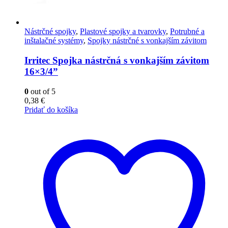
Nástrčné spojky
,
Plastové spojky a tvarovky
,
Potrubné a
inštalačné systémy
,
Spojky nástrčné s vonkajším závitom
Irritec Spojka nástrčná s vonkajším závitom
16×3/4”
0
out of 5
0,38
€
Pridať do košíka