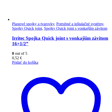
Plastové spojky a tvarovky
,
Potrubné a inštalačné systémy
,
Spojky Quick joint
,
Spojky Quick joint s vonkajším závitom
Irritec Spojka Quick joint s vonkajším závitom
16×1/2”
0
out of 5
0,52
€
Pridať do košíka