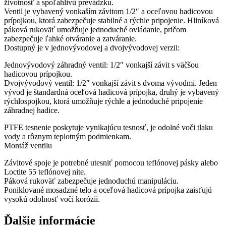
životnosť a spoľahlivú prevádzku.
Ventil je vybavený vonkaším závitom 1/2″ a oceľovou hadicovou
prípojkou, ktorá zabezpečuje stabilné a rýchle pripojenie. Hliníková
páková rukoväť umožňuje jednoduché ovládanie, pričom
zabezpečuje ľahké otváranie a zatváranie.
Dostupný je v jednovývodovej a dvojvývodovej verzii:
Jednovývodový záhradný ventil: 1/2″ vonkajší závit s väčšou
hadicovou prípojkou.
Dvojvývodový ventil: 1/2″ vonkajší závit s dvoma vývodmi. Jeden
vývod je štandardná oceľová hadicová prípojka, druhý je vybavený
rýchlospojkou, ktorá umožňuje rýchle a jednoduché pripojenie
záhradnej hadice.
PTFE tesnenie poskytuje vynikajúcu tesnosť, je odolné voči tlaku
vody a rôznym teplotným podmienkam.
Montáž ventilu
Závitové spoje je potrebné utesniť pomocou teflónovej pásky alebo
Loctite 55 teflónovej nite.
Páková rukoväť zabezpečuje jednoduchú manipuláciu.
Poniklované mosadzné telo a oceľová hadicová prípojka zaisťujú
vysokú odolnosť voči korózii.
Ďalšie informácie