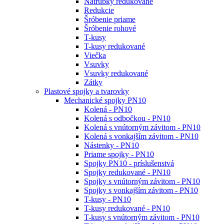
Nátrubky redukované
Redukcie
Šróbenie priame
Šróbenie rohové
T-kusy
T-kusy redukované
Viečka
Vsuvky
Vsuvky redukované
Zátky
Plastové spojky a tvarovky
Mechanické spojky PN10
Kolená - PN10
Kolená s odbočkou - PN10
Kolená s vnútorným závitom - PN10
Kolená s vonkajším závitom - PN10
Nástenky - PN10
Priame spojky - PN10
Spojky PN10 - príslušenstvá
Spojky redukované - PN10
Spojky s vnútorným závitom - PN10
Spojky s vonkajším závitom - PN10
T-kusy - PN10
T-kusy redukované - PN10
T-kusy s vnútorným závitom - PN10