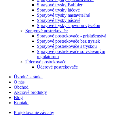
Sprayové trysky Bubbler
Sprayové trysky lúčové
Sprayové trysky nastaviteľné
Sprayové trysky pásové
Sprayové trysky s pevnou výsečou
Sprayové postrekovače
Sprayové postrekovače - príslušenstvá
Sprayové postrekovače bez trysiek
Sprayové postrekovače s tryskou
Sprayové postrekovače so vstavaným
regulátorom
Úderové postrekovače
Úderové postrekovače
Úvodná stránka
O nás
Obchod
Akciové produkty
Blog
Kontakt
Projektovanie závlahy