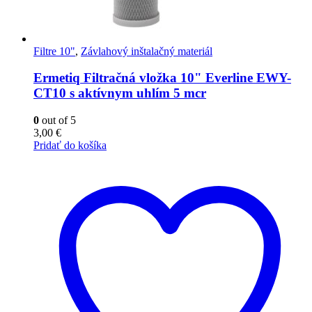
Filtre 10"
,
Závlahový inštalačný materiál
Ermetiq Filtračná vložka 10" Everline EWY-
CT10 s aktívnym uhlím 5 mcr
0
out of 5
3,00
€
Pridať do košíka