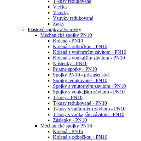
T-kusy redukované
Viečka
Vsuvky
Vsuvky redukované
Zátky
Plastové spojky a tvarovky
Mechanické spojky PN10
Kolená - PN10
Kolená s odbočkou - PN10
Kolená s vnútorným závitom - PN10
Kolená s vonkajším závitom - PN10
Nástenky - PN10
Priame spojky - PN10
Spojky PN10 - príslušenstvá
Spojky redukované - PN10
Spojky s vnútorným závitom - PN10
Spojky s vonkajším závitom - PN10
T-kusy - PN10
T-kusy redukované - PN10
T-kusy s vnútorným závitom - PN10
T-kusy s vonkajším závitom - PN10
Záslepky - PN10
Mechanické spojky PN16
Kolená - PN16
Kolená s odbočkou - PN16