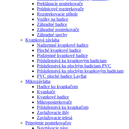
Preklápacie postrekovače
Prúdnicové rozstrekovače
Rozstrekovacie pištole
Vozíky na hadice
Záhradné hadice
Záhradné postrekovače
Záhradné sprchy
Kvapková závlaha
Nadzemné kvapkové hadice
Ploché kvapkové hadice
Podzemné kvapkové hadice
Príslušenstvá ku kvapkovým hadiciam
Príslušenstvá ku plochým hadiciam PVC
Príslušenstvá ku plochým kvapkovým hadiciam
PVC ploché hadice Layflat
Mikrozávlaha
Hadice ku kvapkačom
Kvapkače
Kvapkové hadice
Mikropostrekovače
Príslušenstvá ku kvapkačom
Zavlažovacie ihly
Zavlažovacie telesá
Pripojenie postrekovačov
Navrtávacie pásy