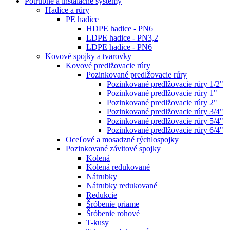
Potrubné a inštalačné systémy
Hadice a rúry
PE hadice
HDPE hadice - PN6
LDPE hadice - PN3,2
LDPE hadice - PN6
Kovové spojky a tvarovky
Kovové predlžovacie rúry
Pozinkované predlžovacie rúry
Pozinkované predlžovacie rúry 1/2"
Pozinkované predlžovacie rúry 1"
Pozinkované predlžovacie rúry 2"
Pozinkované predlžovacie rúry 3/4"
Pozinkované predlžovacie rúry 5/4"
Pozinkované predlžovacie rúry 6/4"
Oceľové a mosadzné rýchlospojky
Pozinkované závitové spojky
Kolená
Kolená redukované
Nátrubky
Nátrubky redukované
Redukcie
Šróbenie priame
Šróbenie rohové
T-kusy