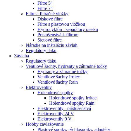
Filtre 5"
Filtre 7"
Filtre a filtračné vložky
Diskové filtre
Filtre s plastovou vložkou
Hydrocyklón - separátory piesku
Príslušenstvá k filtrom
Sieťové filtre
Náradie na inštaláciu závlah
Regulátory tlaku
Závlaha
Regulátory tlaku
Ventilové šachty, hydranty a záhradné točky
Hydranty a záhradné točky
Ventilové šachty Irritec
Ventilové šachty Rain
Elektroventily
Holendrové spojky
Holendrové spojky Irritec
Holendrové spojky Rain
Elektroventily - príslušenstvá
Elektroventily 24 V
Elektroventily 9 V
Hobby zavlažovanie
Plastové spojky, rýchlospojky, adaptéry