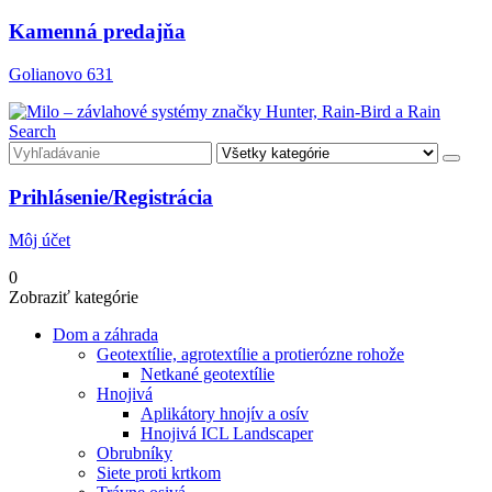
Kamenná predajňa
Golianovo 631
Search
Prihlásenie/Registrácia
Môj účet
0
Zobraziť kategórie
Dom a záhrada
Geotextílie, agrotextílie a protierózne rohože
Netkané geotextílie
Hnojivá
Aplikátory hnojív a osív
Hnojivá ICL Landscaper
Obrubníky
Siete proti krtkom