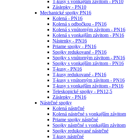
T-kusy s vonkajším závitom - PN10
Záslepky - PN10
Mechanické spojky PN16
Kolená - PN16
Kolená s odbočkou - PN16
Kolená s vnútorným závitom - PN16
Kolená s vonkajším závitom - PN16
Nástenky - PN16
Priame spojky - PN16
Spojky redukované - PN16
Spojky s vnútorným závitom - PN16
Spojky s vonkajším závitom - PN16
T-kusy - PN16
T-kusy redukované - PN16
T-kusy s vnútorným závitom - PN16
T-kusy s vonkajším závitom - PN16
Teleskopické spojky - PN12,5
Záslepky - PN16
Nástrčné spojky
Kolená nástrčné
Kolená nástrčné s vonkajším závitom
Priame spojky nástrčné
Spojky nástrčné s vonkajším závitom
Spojky redukované nástrčné
T-kusy nástrčné