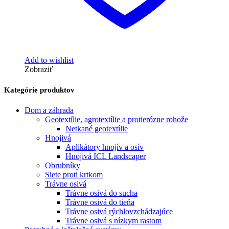
Add to wishlist
Zobraziť
Kategórie produktov
Dom a záhrada
Geotextílie, agrotextílie a protierózne rohože
Netkané geotextílie
Hnojivá
Aplikátory hnojív a osív
Hnojivá ICL Landscaper
Obrubníky
Siete proti krtkom
Trávne osivá
Trávne osivá do sucha
Trávne osivá do tieňa
Trávne osivá rýchlovzchádzajúce
Trávne osivá s nízkym rastom