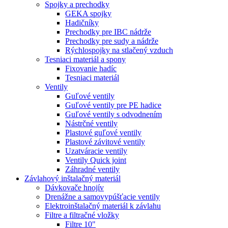
Spojky a prechodky
GEKA spojky
Hadičníky
Prechodky pre IBC nádrže
Prechodky pre sudy a nádrže
Rýchlospojky na stlačený vzduch
Tesniaci materiál a spony
Fixovanie hadíc
Tesniaci materiál
Ventily
Guľové ventily
Guľové ventily pre PE hadice
Guľové ventily s odvodnením
Nástrčné ventily
Plastové guľové ventily
Plastové závitové ventily
Uzatváracie ventily
Ventily Quick joint
Záhradné ventily
Závlahový inštalačný materiál
Dávkovače hnojív
Drenážne a samovypúšťacie ventily
Elektroinštalačný materiál k závlahu
Filtre a filtračné vložky
Filtre 10"