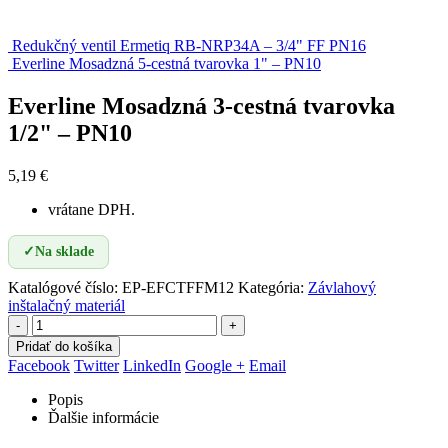
Redukčný ventil Ermetiq RB-NRP34A – 3/4" FF PN16
Everline Mosadzná 5-cestná tvarovka 1" – PN10
Everline Mosadzná 3-cestná tvarovka
1/2" – PN10
5,19
€
vrátane DPH.
✓
Na sklade
Katalógové číslo:
EP-EFCTFFM12
Kategória:
Závlahový
inštalačný materiál
-
+
Pridať do košíka
Facebook
Twitter
LinkedIn
Google +
Email
Popis
Ďalšie informácie