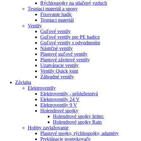
Rýchlospojky na stlačený vzduch
Tesniaci materiál a spony
Fixovanie hadíc
Tesniaci materiál
Ventily
Guľové ventily
Guľové ventily pre PE hadice
Guľové ventily s odvodnením
Nástrčné ventily
Plastové guľové ventily
Plastové závitové ventily
Uzatváracie ventily
Ventily Quick joint
Záhradné ventily
Závlaha
Elektroventily
Elektroventily - príslušenstvá
Elektroventily 24 V
Elektroventily 9 V
Holendrové spojky
Holendrové spojky Irritec
Holendrové spojky Rain
Hobby zavlažovanie
Plastové spojky, rýchlospojky, adaptéry
Preklápacie postrekovače