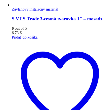
Závlahový inštalačný materiál
S.V.I.S Trade 3-cestná tvarovka 1" – mosadz
0
out of 5
6,73
€
Pridať do košíka