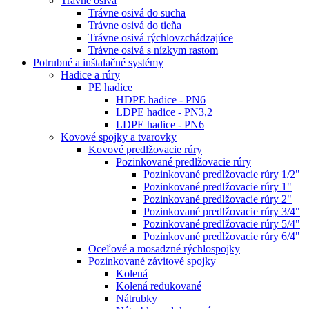
Trávne osivá
Trávne osivá do sucha
Trávne osivá do tieňa
Trávne osivá rýchlovzchádzajúce
Trávne osivá s nízkym rastom
Potrubné a inštalačné systémy
Hadice a rúry
PE hadice
HDPE hadice - PN6
LDPE hadice - PN3,2
LDPE hadice - PN6
Kovové spojky a tvarovky
Kovové predlžovacie rúry
Pozinkované predlžovacie rúry
Pozinkované predlžovacie rúry 1/2"
Pozinkované predlžovacie rúry 1"
Pozinkované predlžovacie rúry 2"
Pozinkované predlžovacie rúry 3/4"
Pozinkované predlžovacie rúry 5/4"
Pozinkované predlžovacie rúry 6/4"
Oceľové a mosadzné rýchlospojky
Pozinkované závitové spojky
Kolená
Kolená redukované
Nátrubky