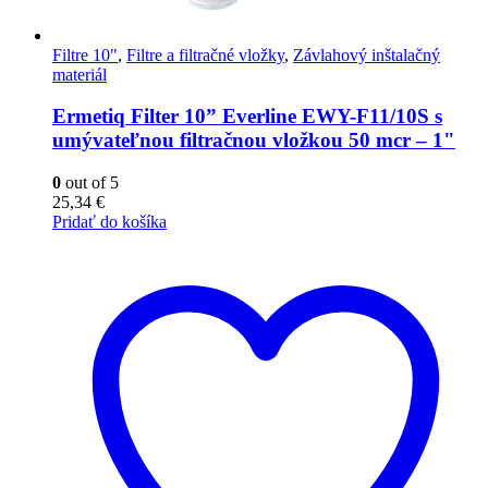
Filtre 10"
,
Filtre a filtračné vložky
,
Závlahový inštalačný
materiál
Ermetiq Filter 10” Everline EWY-F11/10S s
umývateľnou filtračnou vložkou 50 mcr – 1"
0
out of 5
25,34
€
Pridať do košíka