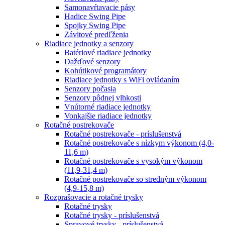
Samonavŕtavacie pásy
Hadice Swing Pipe
Spojky Swing Pipe
Závitové predľženia
Riadiace jednotky a senzory
Batériové riadiace jednotky
Dažďové senzory
Kohútikové programátory
Riadiace jednotky s WiFi ovládaním
Senzory počasia
Senzory pôdnej vlhkosti
Vnútorné riadiace jednotky
Vonkajšie riadiace jednotky
Rotačné postrekovače
Rotačné postrekovače - príslušenstvá
Rotačné postrekovače s nízkym výkonom (4,0-
11,6 m)
Rotačné postrekovače s vysokým výkonom
(11,9-31,4 m)
Rotačné postrekovače so stredným výkonom
(4,9-15,8 m)
Rozprašovacie a rotačné trysky
Rotačné trysky
Rotačné trysky - príslušenstvá
Sprayové trysky - príslušenstvá