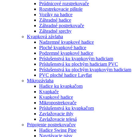
Prúdnicové rozstrekovače
Rozstrekovacie pištole
Vozíky na hadice
Záhradné hadice
Záhradné postrekovače
Záhradné sprchy
Kvapková závlaha
Nadzemné kvapkové hadice
Ploché kvapkové hadice
Podzemné kvapkové hadice
Príslušenstvá ku kvapkovým hadiciam
Príslušenstvá ku plochým hadiciam PVC
Príslušenstvá ku plochým kvapkovým hadiciam
PVC ploché hadice Layflat
Mikrozávlaha
Hadice ku kvapkačom
Kvapkače
Kvapkové hadice
Mikropostrekovače
Príslušenstvá ku kvapkačom
Zavlažovacie ihly
Zavlažovacie telesá
Pripojenie postrekovačov
Hadice Swing Pipe
Navrtávacie pásy