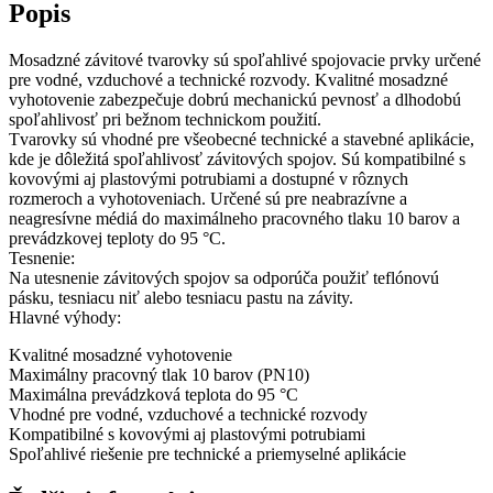
Popis
Mosadzné závitové tvarovky sú spoľahlivé spojovacie prvky určené
pre vodné, vzduchové a technické rozvody. Kvalitné mosadzné
vyhotovenie zabezpečuje dobrú mechanickú pevnosť a dlhodobú
spoľahlivosť pri bežnom technickom použití.
Tvarovky sú vhodné pre všeobecné technické a stavebné aplikácie,
kde je dôležitá spoľahlivosť závitových spojov. Sú kompatibilné s
kovovými aj plastovými potrubiami a dostupné v rôznych
rozmeroch a vyhotoveniach. Určené sú pre neabrazívne a
neagresívne médiá do maximálneho pracovného tlaku 10 barov a
prevádzkovej teploty do 95 °C.
Tesnenie:
Na utesnenie závitových spojov sa odporúča použiť teflónovú
pásku, tesniacu niť alebo tesniacu pastu na závity.
Hlavné výhody:
Kvalitné mosadzné vyhotovenie
Maximálny pracovný tlak 10 barov (PN10)
Maximálna prevádzková teplota do 95 °C
Vhodné pre vodné, vzduchové a technické rozvody
Kompatibilné s kovovými aj plastovými potrubiami
Spoľahlivé riešenie pre technické a priemyselné aplikácie