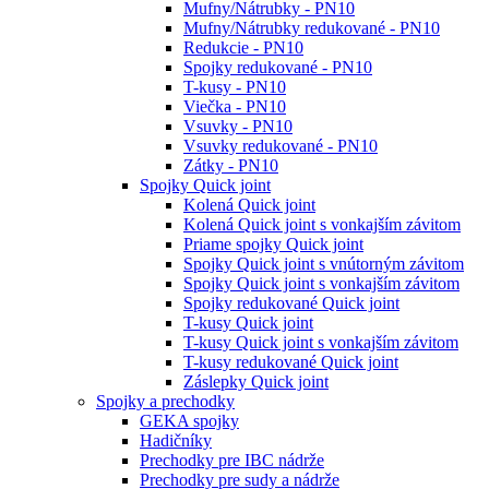
Mufny/Nátrubky - PN10
Mufny/Nátrubky redukované - PN10
Redukcie - PN10
Spojky redukované - PN10
T-kusy - PN10
Viečka - PN10
Vsuvky - PN10
Vsuvky redukované - PN10
Zátky - PN10
Spojky Quick joint
Kolená Quick joint
Kolená Quick joint s vonkajším závitom
Priame spojky Quick joint
Spojky Quick joint s vnútorným závitom
Spojky Quick joint s vonkajším závitom
Spojky redukované Quick joint
T-kusy Quick joint
T-kusy Quick joint s vonkajším závitom
T-kusy redukované Quick joint
Záslepky Quick joint
Spojky a prechodky
GEKA spojky
Hadičníky
Prechodky pre IBC nádrže
Prechodky pre sudy a nádrže