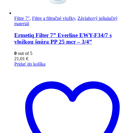
Filtre 7"
,
Filtre a filtračné vložky
,
Závlahový inštalačný
materiál
Ermetiq Filter 7” Everline EWY-F34/7 s
vložkou šnúra PP 25 mcr – 3/4”
0
out of 5
21,01
€
Pridať do košíka