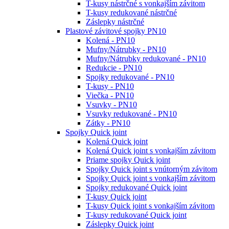
T-kusy nástrčné s vonkajším závitom
T-kusy redukované nástrčné
Záslepky nástrčné
Plastové závitové spojky PN10
Kolená - PN10
Mufny/Nátrubky - PN10
Mufny/Nátrubky redukované - PN10
Redukcie - PN10
Spojky redukované - PN10
T-kusy - PN10
Viečka - PN10
Vsuvky - PN10
Vsuvky redukované - PN10
Zátky - PN10
Spojky Quick joint
Kolená Quick joint
Kolená Quick joint s vonkajším závitom
Priame spojky Quick joint
Spojky Quick joint s vnútorným závitom
Spojky Quick joint s vonkajším závitom
Spojky redukované Quick joint
T-kusy Quick joint
T-kusy Quick joint s vonkajším závitom
T-kusy redukované Quick joint
Záslepky Quick joint