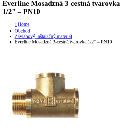
Everline Mosadzná 3-cestná tvarovka
1/2" – PN10
Home
Obchod
Závlahový inštalačný materiál
Everline Mosadzná 3-cestná tvarovka 1/2" – PN10