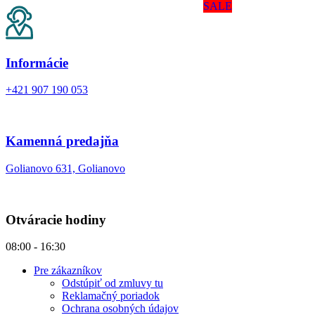
SALE
Informácie
+421 907 190 053
Kamenná predajňa
Golianovo 631, Golianovo
Otváracie hodiny
08:00 - 16:30
Pre zákazníkov
Odstúpiť od zmluvy tu
Reklamačný poriadok
Ochrana osobných údajov