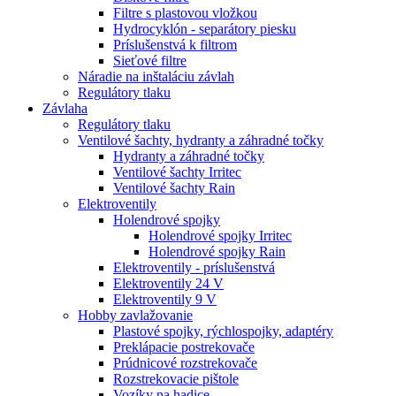
Filtre s plastovou vložkou
Hydrocyklón - separátory piesku
Príslušenstvá k filtrom
Sieťové filtre
Náradie na inštaláciu závlah
Regulátory tlaku
Závlaha
Regulátory tlaku
Ventilové šachty, hydranty a záhradné točky
Hydranty a záhradné točky
Ventilové šachty Irritec
Ventilové šachty Rain
Elektroventily
Holendrové spojky
Holendrové spojky Irritec
Holendrové spojky Rain
Elektroventily - príslušenstvá
Elektroventily 24 V
Elektroventily 9 V
Hobby zavlažovanie
Plastové spojky, rýchlospojky, adaptéry
Preklápacie postrekovače
Prúdnicové rozstrekovače
Rozstrekovacie pištole
Vozíky na hadice