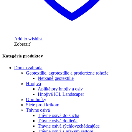
Add to wishlist
Zobraziť
Kategórie produktov
Dom a záhrada
Geotextílie, agrotextílie a protierózne rohože
Netkané geotextílie
Hnojivá
Aplikátory hnojív a osív
Hnojivá ICL Landscaper
Obrubníky
Siete proti krtkom
Trávne osivá
Trávne osivá do sucha
Trávne osivá do tieňa
Trávne osivá rýchlovzchádzajúce
Trávne osivá s nízkym rastom