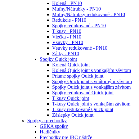
Kolená - PN10
Mufny/Nátrubky - PN10
Mufny/Nátrubky redukované - PN10
Redukcie - PN10
Spojky redukované - PN10
T-kusy - PN10
Viečka - PN10
Vsuvky - PN10
Vsuvky redukované - PN10
Zátky - PN10
Spojky Quick joint
Kolená Quick joint
Kolená Quick joint s vonkajším závitom
Priame spojky Quick joint
Spojky Quick joint s vnútorným závitom
Spojky Quick joint s vonkajším závitom
Spojky redukované Quick joint
T-kusy Quick joint
T-kusy Quick joint s vonkajším závitom
T-kusy redukované Quick joint
Záslepky Quick joint
Spojky a prechodky
GEKA spojky
Hadičníky
Prechodky pre IBC nádrže