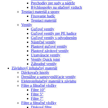
Prechodky pre sudy a nádrže
Rýchlospojky na stlačený vzduch
Tesniaci materiál a spony
Fixovanie hadíc
Tesniaci materiál
Ventily
Guľové ventily
Guľové ventily pre PE hadice
Guľové ventily s odvodnením
Nástrčné ventily
Plastové guľové ventily
Plastové závitové ventily
Uzatváracie ventily
Ventily Quick joint
Záhradné ventily
Závlahový inštalačný materiál
Dávkovače hnojív
Drenážne a samovypúšťacie ventily
Elektroinštalačný materiál k závlahu
Filtre a filtračné vložky
Filtre 10"
Filtre 5"
Filtre 7"
Filtre a filtračné vložky
Diskové filtre