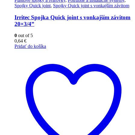
Plastové spojky a tvarovky
,
Potrubné a inštalačné systémy
,
Spojky Quick joint
,
Spojky Quick joint s vonkajším závitom
Irritec Spojka Quick joint s vonkajším závitom
20×3/4”
0
out of 5
0,64
€
Pridať do košíka