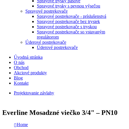
Sprayové trysky pásové
Sprayové trysky s pevnou výsečou
Sprayové postrekovače
Sprayové postrekovače - príslušenstvá
Sprayové postrekovače bez trysiek
Sprayové postrekovače s tryskou
Sprayové postrekovače so vstavaným
regulátorom
Úderové postrekovače
Úderové postrekovače
Úvodná stránka
O nás
Obchod
Akciové produkty
Blog
Kontakt
Projektovanie závlahy
Everline Mosadzné viečko 3/4" – PN10
Home