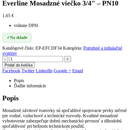
Everline Mosadzné viečko 3/4" – PN10
1,65
€
vrátane DPH.
✓
Na sklade
Katalógové číslo:
EP-EFCDF34
Kategória:
Potrubné a inštalačné
systémy
-
+
Pridať do košíka
Facebook
Twitter
LinkedIn
Google +
Email
Popis
Ďalšie informácie
Popis
Mosadzné závitové tvarovky sú spoľahlivé spojovacie prvky určené
pre vodné, vzduchové a technické rozvody. Kvalitné mosadzné
vyhotovenie zabezpečuje dobrú mechanickú pevnosť a dlhodobú
spoľahlivosť pri bežnom technickom použití.