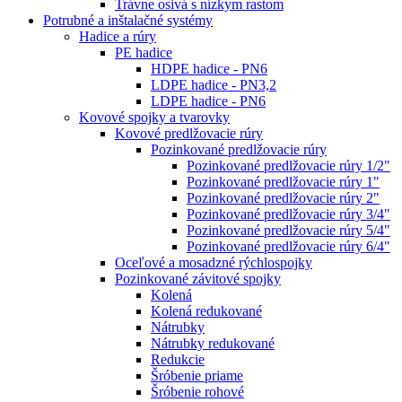
Trávne osivá s nízkym rastom
Potrubné a inštalačné systémy
Hadice a rúry
PE hadice
HDPE hadice - PN6
LDPE hadice - PN3,2
LDPE hadice - PN6
Kovové spojky a tvarovky
Kovové predlžovacie rúry
Pozinkované predlžovacie rúry
Pozinkované predlžovacie rúry 1/2"
Pozinkované predlžovacie rúry 1"
Pozinkované predlžovacie rúry 2"
Pozinkované predlžovacie rúry 3/4"
Pozinkované predlžovacie rúry 5/4"
Pozinkované predlžovacie rúry 6/4"
Oceľové a mosadzné rýchlospojky
Pozinkované závitové spojky
Kolená
Kolená redukované
Nátrubky
Nátrubky redukované
Redukcie
Šróbenie priame
Šróbenie rohové