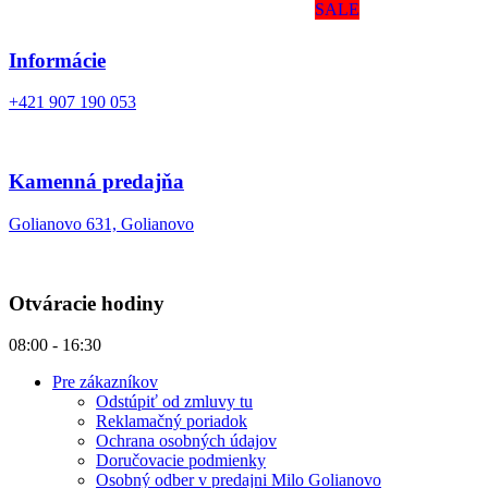
SALE
Informácie
+421 907 190 053
Kamenná predajňa
Golianovo 631, Golianovo
Otváracie hodiny
08:00 - 16:30
Pre zákazníkov
Odstúpiť od zmluvy tu
Reklamačný poriadok
Ochrana osobných údajov
Doručovacie podmienky
Osobný odber v predajni Milo Golianovo