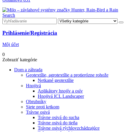
Search
Prihlásenie/Registrácia
Môj účet
0
Zobraziť kategórie
Dom a záhrada
Geotextílie, agrotextílie a protierózne rohože
Netkané geotextílie
Hnojivá
Aplikátory hnojív a osív
Hnojivá ICL Landscaper
Obrubníky
Siete proti krtkom
Trávne osivá
Trávne osivá do sucha
Trávne osivá do tieňa
Trávne osivá rýchlovzchádzajúce