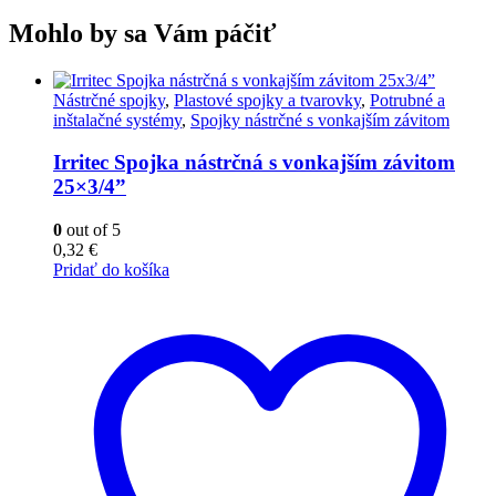
Mohlo by sa Vám páčiť
Nástrčné spojky
,
Plastové spojky a tvarovky
,
Potrubné a
inštalačné systémy
,
Spojky nástrčné s vonkajším závitom
Irritec Spojka nástrčná s vonkajším závitom
25×3/4”
0
out of 5
0,32
€
Pridať do košíka