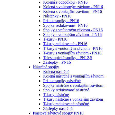
Kolená s odbočkou - PN16
Kolená s vnútorným závitom - PN16
Kolená s vonkajším závitom - PN16
Nástenky - PN16
Priame spojky - PN16
Spojky redukované - PN16
Spojky s vnútorným závitom - PN16
Spojky s vonkajším závitom - PN16
T-kusy - PN16
T-kusy redukované - PN16
T-kusy s vnútorným závitom - PN16
T-kusy s vonkajším závitom - PN16
Teleskopické spojky - PN12,5
Záslepky - PN16
Nástrčné spojky
Kolená nástrčné
Kolená nástrčné s vonkajším závitom
Priame spojky nástrčné
Spojky nástrčné s vonkajším závitom
Spojky redukované nástrčné
T-kusy nástrčné
T-kusy nástrčné s vonkajším závitom
T-kusy redukované nástrčné
Záslepky nástrčné
Plastové závitové spojky PN10