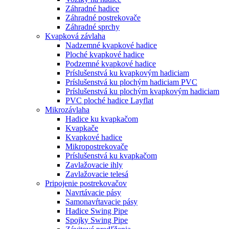
Záhradné hadice
Záhradné postrekovače
Záhradné sprchy
Kvapková závlaha
Nadzemné kvapkové hadice
Ploché kvapkové hadice
Podzemné kvapkové hadice
Príslušenstvá ku kvapkovým hadiciam
Príslušenstvá ku plochým hadiciam PVC
Príslušenstvá ku plochým kvapkovým hadiciam
PVC ploché hadice Layflat
Mikrozávlaha
Hadice ku kvapkačom
Kvapkače
Kvapkové hadice
Mikropostrekovače
Príslušenstvá ku kvapkačom
Zavlažovacie ihly
Zavlažovacie telesá
Pripojenie postrekovačov
Navrtávacie pásy
Samonavŕtavacie pásy
Hadice Swing Pipe
Spojky Swing Pipe