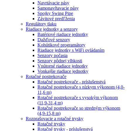
Navrtávacie pásy
Samonavŕtavacie pásy
Spojky Swing Pipe
Závitové predľženia
Regulátory tlaku
Riadiace jednotky a senzory
Batériové riadiace jednotky
Dažďové senzory
Kohútikové programátory
Riadiace jednotky s WiFi ovládaním
Senzory počasia
Senzory pôdnej vlhkosti
Vnútorné riadiace jednotky
Vonkajšie riadiace jednotky
Rotačné postrekovače
Rotačné postrekovače - príslušenstvá
Rotačné postrekovače s nízkym výkonom (4,0-
11,6 m)
Rotačné postrekovače s vysokým výkonom
(11,9-31,4 m)
Rotačné postrekovače so stredným výkonom
(4,9-15,8 m)
Rozprašovacie a rotačné trysky
Rotačné trysky
Rotačné trysky - príslušenstvá