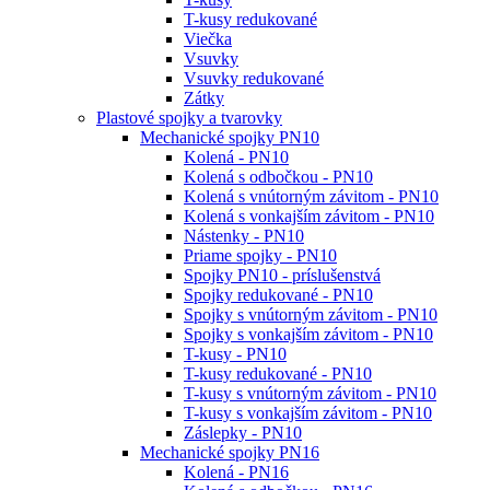
T-kusy redukované
Viečka
Vsuvky
Vsuvky redukované
Zátky
Plastové spojky a tvarovky
Mechanické spojky PN10
Kolená - PN10
Kolená s odbočkou - PN10
Kolená s vnútorným závitom - PN10
Kolená s vonkajším závitom - PN10
Nástenky - PN10
Priame spojky - PN10
Spojky PN10 - príslušenstvá
Spojky redukované - PN10
Spojky s vnútorným závitom - PN10
Spojky s vonkajším závitom - PN10
T-kusy - PN10
T-kusy redukované - PN10
T-kusy s vnútorným závitom - PN10
T-kusy s vonkajším závitom - PN10
Záslepky - PN10
Mechanické spojky PN16
Kolená - PN16