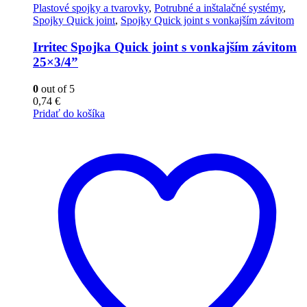
Plastové spojky a tvarovky
,
Potrubné a inštalačné systémy
,
Spojky Quick joint
,
Spojky Quick joint s vonkajším závitom
Irritec Spojka Quick joint s vonkajším závitom
25×3/4”
0
out of 5
0,74
€
Pridať do košíka