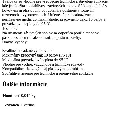
Tvarovky sú vhodné pre všeobecné technické a stavebné aplikácie,
kde je dôležitá spoľahlivosť závitových spojov. Sú kompatibilné s
kovovými aj plastovými potrubiami a dostupné v rôznych
rozmeroch a vyhotoveniach. Určené sú pre neabrazívne a
neagresívne médiá do maximálneho pracovného tlaku 10 barov a
prevádzkovej teploty do 95 °C.
Tesnenie:
Na utesnenie závitových spojov sa odporúča použiť teflónovú
pásku, tesniacu niť alebo tesniacu pastu na závity.
Hlavné výhody:
Kvalitné mosadzné vyhotovenie
Maximálny pracovný tlak 10 barov (PN10)
Maximálna prevádzková teplota do 95 °C
Vhodné pre vodné, vzduchové a technické rozvody
Kompatibilné s kovovými aj plastovými potrubiami
Spoľahlivé riešenie pre technické a priemyselné aplikácie
Ďalšie informácie
Hmotnosť
0,044 kg
Výrobca
Everline