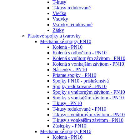
T-kusy
T-kusy redukované
Viečka
Vsuvky
Vsuvky redukované
Zátky
Plastové spojky a tvarovky
Mechanické spojky PN10
Kolená - PN10
Kolená s odbočkou - PN10
Kolená s vnútorným závitom - PN10
Kolená s vonkajším závitom - PN10
Nástenky - PN10
Priame spojky - PN10
Spojky PN10 - príslušenstvá
Spojky redukované - PN10
Spojky s vnútorným závitom - PN10
Spojky s vonkajším závitom - PN10
T-kusy - PN10
T-kusy redukované - PN10
T-kusy s vnútorným závitom - PN10
T-kusy s vonkajším závitom - PN10
Záslepky - PN10
Mechanické spojky PN16
Kolená - PN16