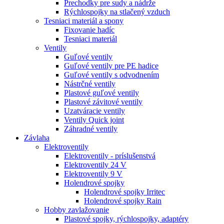
Prechodky pre sudy a nádrže
Rýchlospojky na stlačený vzduch
Tesniaci materiál a spony
Fixovanie hadíc
Tesniaci materiál
Ventily
Guľové ventily
Guľové ventily pre PE hadice
Guľové ventily s odvodnením
Nástrčné ventily
Plastové guľové ventily
Plastové závitové ventily
Uzatváracie ventily
Ventily Quick joint
Záhradné ventily
Závlaha
Elektroventily
Elektroventily - príslušenstvá
Elektroventily 24 V
Elektroventily 9 V
Holendrové spojky
Holendrové spojky Irritec
Holendrové spojky Rain
Hobby zavlažovanie
Plastové spojky, rýchlospojky, adaptéry