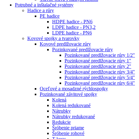
Potrubné a inštalačné systémy
Hadice a rúry
PE hadice
HDPE hadice - PN6
LDPE hadice - PN3,2
LDPE hadice - PN6
Kovové spojky a tvarovky
Kovové predlžovacie rúry
Pozinkované predlžovacie rúry
Pozinkované predlžovacie rúry 1/2"
Pozinkované predlžovacie rúry 1"
Pozinkované predlžovacie rúry 2"
Pozinkované predlžovacie rúry 3/4"
Pozinkované predlžovacie rúry 5/4"
Pozinkované predlžovacie rúry 6/4"
Oceľové a mosadzné rýchlospojky
Pozinkované závitové spojky
Kolená
Kolená redukované
Nátrubky
Nátrubky redukované
Redukcie
Šróbenie priame
Šróbenie rohové
T-kusy