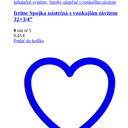
inštalačné systémy
,
Spojky nástrčné s vonkajším závitom
Irritec Spojka nástrčná s vonkajším závitom
32×3/4”
0
out of 5
0,43
€
Pridať do košíka