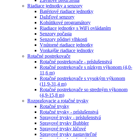
Závitové predľženia
Riadiace jednotky a senzory
Batériové riadiace jednotky
Dažďové senzory
Kohútikové programátory
Riadiace jednotky s WiFi ovládaním
Senzory počasia
Senzory pôdnej vlhkosti
Vnútorné riadiace jednotky
Vonkajšie riadiace jednotky
Rotačné postrekovače
Rotačné postrekovače - príslušenstvá
Rotačné postrekovače s nízkym výkonom (4,0-
11,6 m)
Rotačné postrekovače s vysokým výkonom
(11,9-31,4 m)
Rotačné postrekovače so stredným výkonom
(4,9-15,8 m)
Rozprašovacie a rotačné trysky
Rotačné trysky
Rotačné trysky - príslušenstvá
Sprayové trysky - príslušenstvá
Sprayové trysky Bubbler
Sprayové trysky lúčové
Sprayové trysky nastaviteľné