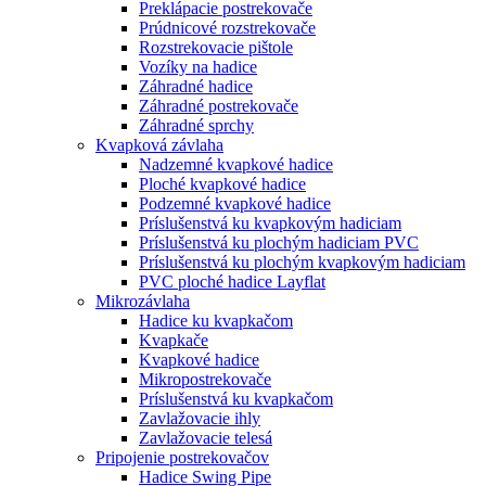
Preklápacie postrekovače
Prúdnicové rozstrekovače
Rozstrekovacie pištole
Vozíky na hadice
Záhradné hadice
Záhradné postrekovače
Záhradné sprchy
Kvapková závlaha
Nadzemné kvapkové hadice
Ploché kvapkové hadice
Podzemné kvapkové hadice
Príslušenstvá ku kvapkovým hadiciam
Príslušenstvá ku plochým hadiciam PVC
Príslušenstvá ku plochým kvapkovým hadiciam
PVC ploché hadice Layflat
Mikrozávlaha
Hadice ku kvapkačom
Kvapkače
Kvapkové hadice
Mikropostrekovače
Príslušenstvá ku kvapkačom
Zavlažovacie ihly
Zavlažovacie telesá
Pripojenie postrekovačov
Hadice Swing Pipe