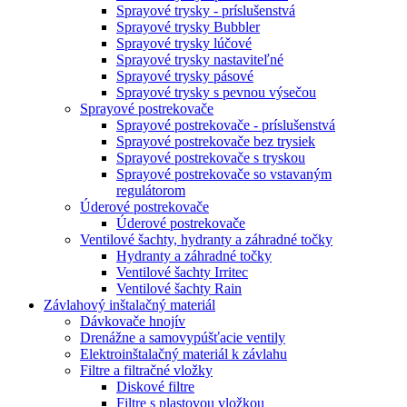
Sprayové trysky - príslušenstvá
Sprayové trysky Bubbler
Sprayové trysky lúčové
Sprayové trysky nastaviteľné
Sprayové trysky pásové
Sprayové trysky s pevnou výsečou
Sprayové postrekovače
Sprayové postrekovače - príslušenstvá
Sprayové postrekovače bez trysiek
Sprayové postrekovače s tryskou
Sprayové postrekovače so vstavaným
regulátorom
Úderové postrekovače
Úderové postrekovače
Ventilové šachty, hydranty a záhradné točky
Hydranty a záhradné točky
Ventilové šachty Irritec
Ventilové šachty Rain
Závlahový inštalačný materiál
Dávkovače hnojív
Drenážne a samovypúšťacie ventily
Elektroinštalačný materiál k závlahu
Filtre a filtračné vložky
Diskové filtre
Filtre s plastovou vložkou