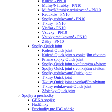
Kolená - PN10
Mufny/Nátrubky - PN10
Mufny/Nátrubky redukované - PN10
Redukcie - PN10
Spojky redukované - PN10
T-kusy - PN10
Viečka - PN10
Vsuvky - PN10
Vsuvky redukované - PN10
Zátky - PN10
Spojky Quick joint
Kolená Quick joint
Kolená Quick joint s vonkajším závitom
Priame spojky Quick joint
Spojky Quick joint s vnútorným závitom
Spojky Quick joint s vonkajším závitom
Spojky redukované Quick joint
T-kusy Quick joint
T-kusy Quick joint s vonkajším závitom
T-kusy redukované Quick joint
Záslepky Quick joint
Spojky a prechodky
GEKA spojky
Hadičníky
Prechodky pre IBC nádrže