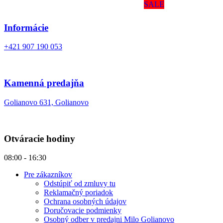
SALE
Informácie
+421 907 190 053
Kamenná predajňa
Golianovo 631, Golianovo
Otváracie hodiny
08:00 - 16:30
Pre zákazníkov
Odstúpiť od zmluvy tu
Reklamačný poriadok
Ochrana osobných údajov
Doručovacie podmienky
Osobný odber v predajni Milo Golianovo