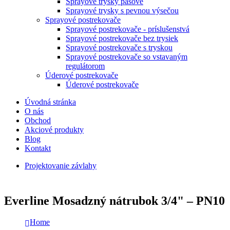
Sprayové trysky pásové
Sprayové trysky s pevnou výsečou
Sprayové postrekovače
Sprayové postrekovače - príslušenstvá
Sprayové postrekovače bez trysiek
Sprayové postrekovače s tryskou
Sprayové postrekovače so vstavaným
regulátorom
Úderové postrekovače
Úderové postrekovače
Úvodná stránka
O nás
Obchod
Akciové produkty
Blog
Kontakt
Projektovanie závlahy
Everline Mosadzný nátrubok 3/4" – PN10
Home