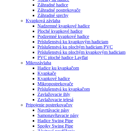
Záhradné hadice
Záhradné postrekovače
Záhradné sprchy
Kvapková závlaha
Nadzemné kvapkové hadice
Ploché kvapkové hadice
Podzemné kvapkové hadice
Príslušenstvá ku kvapkovým hadiciam
Príslušenstvá ku plochým hadiciam PVC
Príslušenstvá ku plochým kvapkovým hadiciam
PVC ploché hadice Layflat
Mikrozávlaha
Hadice ku kvapkačom
Kvapkače
Kvapkové hadice
Mikropostrekovače
Príslušenstvá ku kvapkačom
Zavlažovacie ihly
Zavlažovacie telesá
Pripojenie postrekovačov
Navrtávacie pásy
Samonavŕtavacie pásy
Hadice Swing Pipe
Spojky Swing Pipe