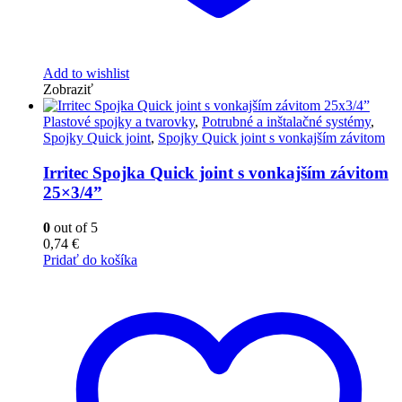
Add to wishlist
Zobraziť
Plastové spojky a tvarovky
,
Potrubné a inštalačné systémy
,
Spojky Quick joint
,
Spojky Quick joint s vonkajším závitom
Irritec Spojka Quick joint s vonkajším závitom
25×3/4”
0
out of 5
0,74
€
Pridať do košíka