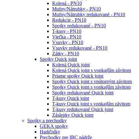
Kolená - PN10
Mufny/Nátrubky - PN10
Mufny/Nátrubky redukované - PN10
Redukcie - PN10
Spojky redukované - PN10
T-kusy - PN10
Viečka - PN10
Vsuvky - PN10
Vsuvky redukované - PN10
Zátky - PN10
Spojky Quick joint
Kolená Quick joint
Kolená Quick joint s vonkajším závitom
Priame spojky Quick joint
Spojky Quick joint s vnútorným závitom
Spojky Quick joint s vonkajším závitom
Spojky redukované Quick joint
T-kusy Quick joint
T-kusy Quick joint s vonkajším závitom
T-kusy redukované Quick joint
Záslepky Quick joint
Spojky a prechodky
GEKA spojky
Hadičníky
Prechodky pre IBC nádrže