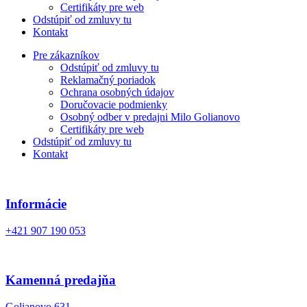
Certifikáty pre web
Odstúpiť od zmluvy tu
Kontakt
Pre zákazníkov
Odstúpiť od zmluvy tu
Reklamačný poriadok
Ochrana osobných údajov
Doručovacie podmienky
Osobný odber v predajni Milo Golianovo
Certifikáty pre web
Odstúpiť od zmluvy tu
Kontakt
né
ie
Informácie
+421 907 190 053
né
ie
né
Kamenná predajňa
ie
Golianovo 631