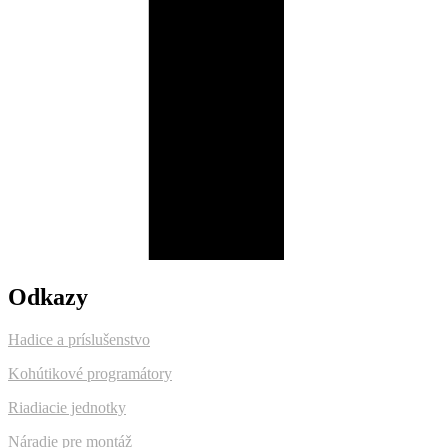
Odkazy
Hadice a príslušenstvo
Kohútikové programátory
Riadiacie jednotky
Náradie pre montáž