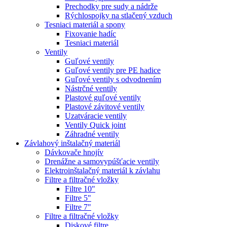
Prechodky pre sudy a nádrže
Rýchlospojky na stlačený vzduch
Tesniaci materiál a spony
Fixovanie hadíc
Tesniaci materiál
Ventily
Guľové ventily
Guľové ventily pre PE hadice
Guľové ventily s odvodnením
Nástrčné ventily
Plastové guľové ventily
Plastové závitové ventily
Uzatváracie ventily
Ventily Quick joint
Záhradné ventily
Závlahový inštalačný materiál
Dávkovače hnojív
Drenážne a samovypúšťacie ventily
Elektroinštalačný materiál k závlahu
Filtre a filtračné vložky
Filtre 10"
Filtre 5"
Filtre 7"
Filtre a filtračné vložky
Diskové filtre