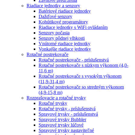
Závitové predľženia
Riadiace jednotky a senzory
Batériové riadiace jednotky
Dažďové senzory
Kohútikové programátory
Riadiace jednotky s WiFi ovládaním
Senzory počasia
Senzory pôdnej vlhkosti
Vnútorné riadiace jednotky
Vonkajšie riadiace jednotky
Rotačné postrekovače
Rotačné postrekovače - príslušenstvá
Rotačné postrekovače s nízkym výkonom (4,0-
11,6 m)
Rotačné postrekovače s vysokým výkonom
(11,9-31,4 m)
Rotačné postrekovače so stredným výkonom
(4,9-15,8 m)
Rozprašovacie a rotačné trysky
Rotačné trysky
Rotačné trysky - príslušenstvá
Sprayové trysky - príslušenstvá
Sprayové trysky Bubbler
Sprayové trysky lúčové
Sprayové trysky nastaviteľné