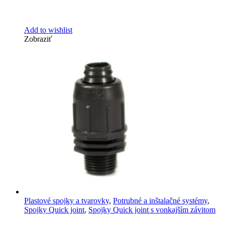
Add to wishlist
Zobraziť
Plastové spojky a tvarovky
,
Potrubné a inštalačné systémy
,
Spojky Quick joint
,
Spojky Quick joint s vonkajším závitom