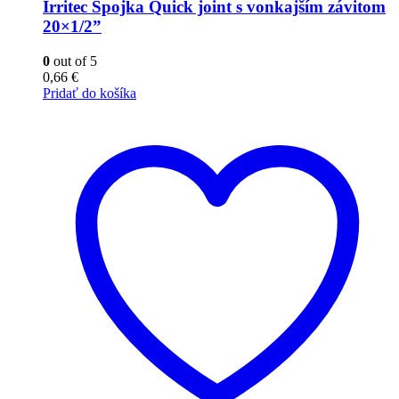
Irritec Spojka Quick joint s vonkajším závitom
20×1/2”
0
out of 5
0,66
€
Pridať do košíka