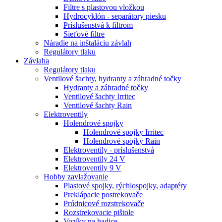
Filtre s plastovou vložkou
Hydrocyklón - separátory piesku
Príslušenstvá k filtrom
Sieťové filtre
Náradie na inštaláciu závlah
Regulátory tlaku
Závlaha
Regulátory tlaku
Ventilové šachty, hydranty a záhradné točky
Hydranty a záhradné točky
Ventilové šachty Irritec
Ventilové šachty Rain
Elektroventily
Holendrové spojky
Holendrové spojky Irritec
Holendrové spojky Rain
Elektroventily - príslušenstvá
Elektroventily 24 V
Elektroventily 9 V
Hobby zavlažovanie
Plastové spojky, rýchlospojky, adaptéry
Preklápacie postrekovače
Prúdnicové rozstrekovače
Rozstrekovacie pištole
Vozíky na hadice