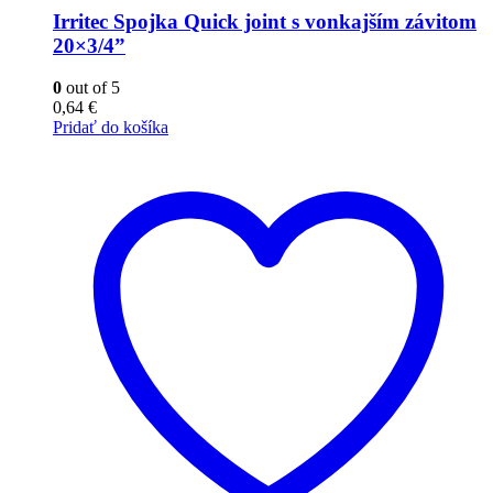
Irritec Spojka Quick joint s vonkajším závitom
20×3/4”
0
out of 5
0,64
€
Pridať do košíka