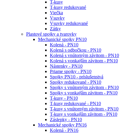
T-kusy
T-kusy redukované
Viečka
Vsuvky
Vsuvky redukované
Zátky
Plastové spojky a tvarovky
Mechanické spojky PN10
Kolená - PN10
Kolená s odbočkou - PN10
Kolená s vnútorným závitom - PN10
Kolená s vonkajším závitom - PN10
Nástenky - PN10
Priame spojky - PN10
Spojky PN10 - príslušenstvá
Spojky redukované - PN10
Spojky s vnútorným závitom - PN10
Spojky s vonkajším závitom - PN10
T-kusy - PN10
T-kusy redukované - PN10
T-kusy s vnútorným závitom - PN10
T-kusy s vonkajším závitom - PN10
Záslepky - PN10
Mechanické spojky PN16
Kolená - PN16