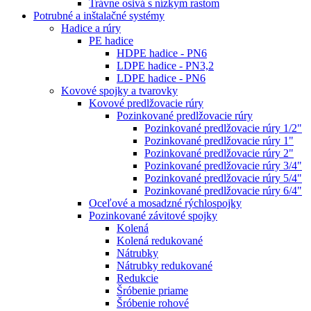
Trávne osivá s nízkym rastom
Potrubné a inštalačné systémy
Hadice a rúry
PE hadice
HDPE hadice - PN6
LDPE hadice - PN3,2
LDPE hadice - PN6
Kovové spojky a tvarovky
Kovové predlžovacie rúry
Pozinkované predlžovacie rúry
Pozinkované predlžovacie rúry 1/2"
Pozinkované predlžovacie rúry 1"
Pozinkované predlžovacie rúry 2"
Pozinkované predlžovacie rúry 3/4"
Pozinkované predlžovacie rúry 5/4"
Pozinkované predlžovacie rúry 6/4"
Oceľové a mosadzné rýchlospojky
Pozinkované závitové spojky
Kolená
Kolená redukované
Nátrubky
Nátrubky redukované
Redukcie
Šróbenie priame
Šróbenie rohové