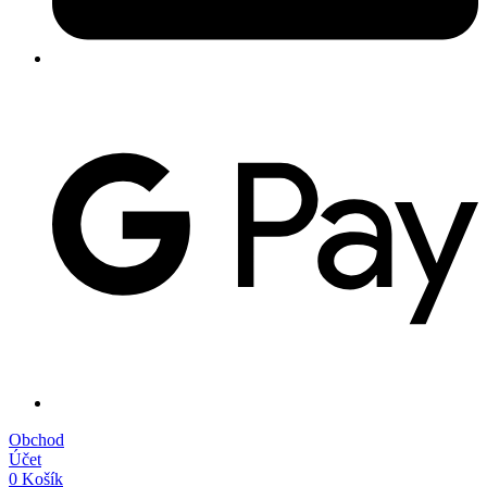
Obchod
Účet
0
Košík