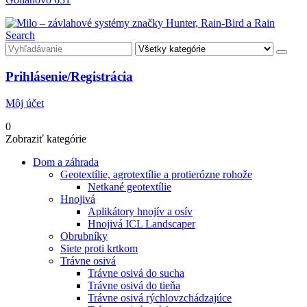
né
ie
Search
né
ie
Prihlásenie/Registrácia
né
Môj účet
ie
0
Zobraziť kategórie
Dom a záhrada
Geotextílie, agrotextílie a protierózne rohože
Netkané geotextílie
Hnojivá
Aplikátory hnojív a osív
Hnojivá ICL Landscaper
Obrubníky
Siete proti krtkom
Trávne osivá
Trávne osivá do sucha
Trávne osivá do tieňa
Trávne osivá rýchlovzchádzajúce