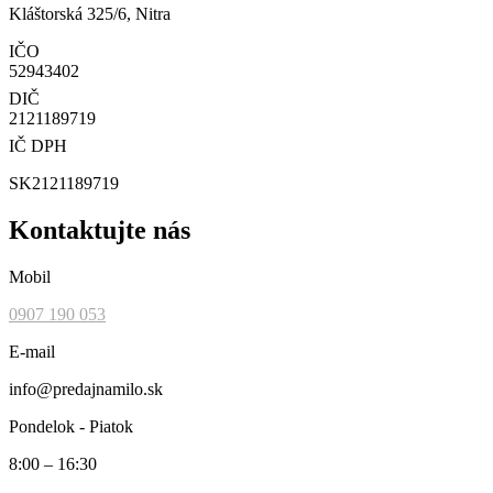
Kláštorská 325/6, Nitra
IČO
52943402
DIČ
2121189719
IČ DPH
SK2121189719
Kontaktujte nás
Mobil
0907 190 053
E-mail
info@predajnamilo.sk
Pondelok - Piatok
8:00 – 16:30