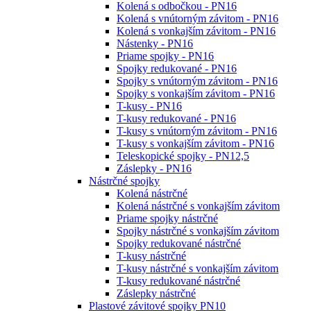
Kolená s odbočkou - PN16
Kolená s vnútorným závitom - PN16
Kolená s vonkajším závitom - PN16
Nástenky - PN16
Priame spojky - PN16
Spojky redukované - PN16
Spojky s vnútorným závitom - PN16
Spojky s vonkajším závitom - PN16
T-kusy - PN16
T-kusy redukované - PN16
T-kusy s vnútorným závitom - PN16
T-kusy s vonkajším závitom - PN16
Teleskopické spojky - PN12,5
Záslepky - PN16
Nástrčné spojky
Kolená nástrčné
Kolená nástrčné s vonkajším závitom
Priame spojky nástrčné
Spojky nástrčné s vonkajším závitom
Spojky redukované nástrčné
T-kusy nástrčné
T-kusy nástrčné s vonkajším závitom
T-kusy redukované nástrčné
Záslepky nástrčné
Plastové závitové spojky PN10