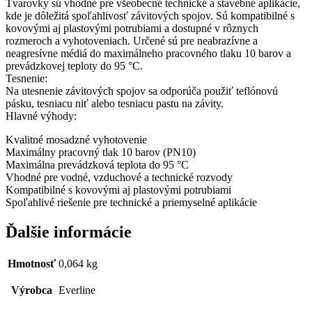
Tvarovky sú vhodné pre všeobecné technické a stavebné aplikácie,
kde je dôležitá spoľahlivosť závitových spojov. Sú kompatibilné s
kovovými aj plastovými potrubiami a dostupné v rôznych
rozmeroch a vyhotoveniach. Určené sú pre neabrazívne a
neagresívne médiá do maximálneho pracovného tlaku 10 barov a
prevádzkovej teploty do 95 °C.
Tesnenie:
Na utesnenie závitových spojov sa odporúča použiť teflónovú
pásku, tesniacu niť alebo tesniacu pastu na závity.
Hlavné výhody:
Kvalitné mosadzné vyhotovenie
Maximálny pracovný tlak 10 barov (PN10)
Maximálna prevádzková teplota do 95 °C
Vhodné pre vodné, vzduchové a technické rozvody
Kompatibilné s kovovými aj plastovými potrubiami
Spoľahlivé riešenie pre technické a priemyselné aplikácie
Ďalšie informácie
Hmotnosť
0,064 kg
Výrobca
Everline