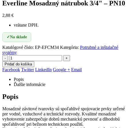
Everline Mosadzný nátrubok 3/4" – PN10
2,88
€
vrátane DPH.
✓
Na sklade
Katalógové číslo:
EP-EFCM34
Kategória:
Potrubné a inštalačné
systémy
-
+
Pridať do košíka
Facebook
Twitter
LinkedIn
Google +
Email
Popis
Ďalšie informácie
Popis
Mosadzné závitové tvarovky sú spoľahlivé spojovacie prvky určené
pre vodné, vzduchové a technické rozvody. Kvalitné mosadzné
vyhotovenie zabezpečuje dobrú mechanickú pevnosť a dlhodobú
spoľahlivosť pri bežnom technickom použití.