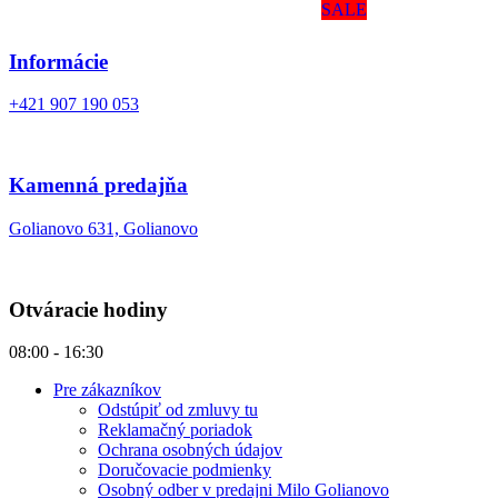
SALE
Informácie
+421 907 190 053
Kamenná predajňa
Golianovo 631, Golianovo
Otváracie hodiny
08:00 - 16:30
Pre zákazníkov
Odstúpiť od zmluvy tu
Reklamačný poriadok
Ochrana osobných údajov
Doručovacie podmienky
Osobný odber v predajni Milo Golianovo