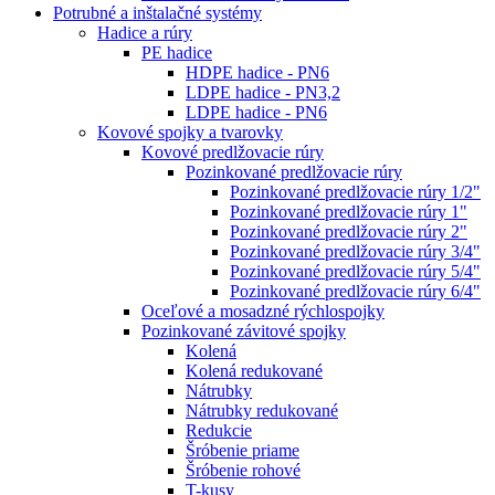
Potrubné a inštalačné systémy
Hadice a rúry
PE hadice
HDPE hadice - PN6
LDPE hadice - PN3,2
LDPE hadice - PN6
Kovové spojky a tvarovky
Kovové predlžovacie rúry
Pozinkované predlžovacie rúry
Pozinkované predlžovacie rúry 1/2"
Pozinkované predlžovacie rúry 1"
Pozinkované predlžovacie rúry 2"
Pozinkované predlžovacie rúry 3/4"
Pozinkované predlžovacie rúry 5/4"
Pozinkované predlžovacie rúry 6/4"
Oceľové a mosadzné rýchlospojky
Pozinkované závitové spojky
Kolená
Kolená redukované
Nátrubky
Nátrubky redukované
Redukcie
Šróbenie priame
Šróbenie rohové
T-kusy