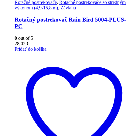
Rotačné postrekovače
,
Rotačné postrekovače so stredným
výkonom (4,9-15,8 m)
,
Závlaha
Rotačný postrekovač Rain Bird 5004-PLUS-
PC
0
out of 5
28,02
€
Pridať do košíka