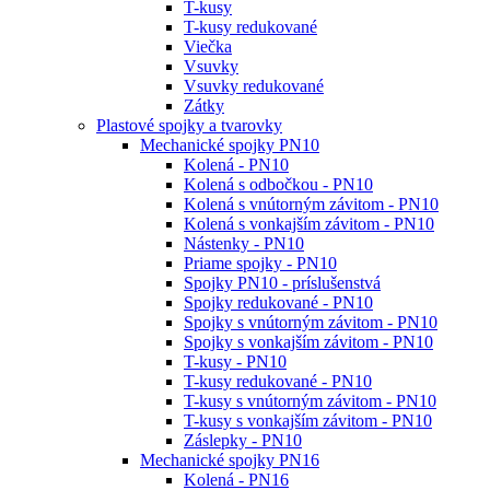
T-kusy
T-kusy redukované
Viečka
Vsuvky
Vsuvky redukované
Zátky
Plastové spojky a tvarovky
Mechanické spojky PN10
Kolená - PN10
Kolená s odbočkou - PN10
Kolená s vnútorným závitom - PN10
Kolená s vonkajším závitom - PN10
Nástenky - PN10
Priame spojky - PN10
Spojky PN10 - príslušenstvá
Spojky redukované - PN10
Spojky s vnútorným závitom - PN10
Spojky s vonkajším závitom - PN10
T-kusy - PN10
T-kusy redukované - PN10
T-kusy s vnútorným závitom - PN10
T-kusy s vonkajším závitom - PN10
Záslepky - PN10
Mechanické spojky PN16
Kolená - PN16