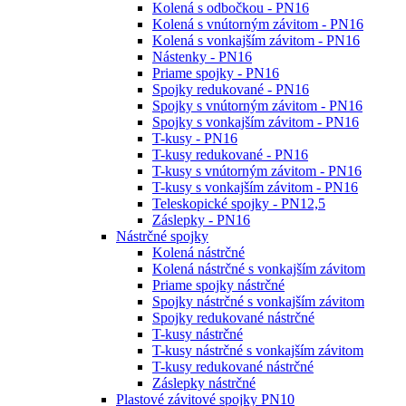
Kolená s odbočkou - PN16
Kolená s vnútorným závitom - PN16
Kolená s vonkajším závitom - PN16
Nástenky - PN16
Priame spojky - PN16
Spojky redukované - PN16
Spojky s vnútorným závitom - PN16
Spojky s vonkajším závitom - PN16
T-kusy - PN16
T-kusy redukované - PN16
T-kusy s vnútorným závitom - PN16
T-kusy s vonkajším závitom - PN16
Teleskopické spojky - PN12,5
Záslepky - PN16
Nástrčné spojky
Kolená nástrčné
Kolená nástrčné s vonkajším závitom
Priame spojky nástrčné
Spojky nástrčné s vonkajším závitom
Spojky redukované nástrčné
T-kusy nástrčné
T-kusy nástrčné s vonkajším závitom
T-kusy redukované nástrčné
Záslepky nástrčné
Plastové závitové spojky PN10