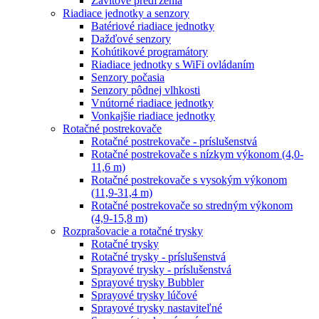
Závitové predľženia
Riadiace jednotky a senzory
Batériové riadiace jednotky
Dažďové senzory
Kohútikové programátory
Riadiace jednotky s WiFi ovládaním
Senzory počasia
Senzory pôdnej vlhkosti
Vnútorné riadiace jednotky
Vonkajšie riadiace jednotky
Rotačné postrekovače
Rotačné postrekovače - príslušenstvá
Rotačné postrekovače s nízkym výkonom (4,0-
11,6 m)
Rotačné postrekovače s vysokým výkonom
(11,9-31,4 m)
Rotačné postrekovače so stredným výkonom
(4,9-15,8 m)
Rozprašovacie a rotačné trysky
Rotačné trysky
Rotačné trysky - príslušenstvá
Sprayové trysky - príslušenstvá
Sprayové trysky Bubbler
Sprayové trysky lúčové
Sprayové trysky nastaviteľné