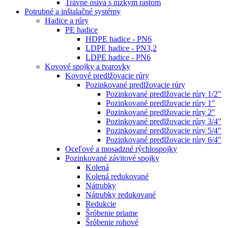
Trávne osivá s nízkym rastom
Potrubné a inštalačné systémy
Hadice a rúry
PE hadice
HDPE hadice - PN6
LDPE hadice - PN3,2
LDPE hadice - PN6
Kovové spojky a tvarovky
Kovové predlžovacie rúry
Pozinkované predlžovacie rúry
Pozinkované predlžovacie rúry 1/2"
Pozinkované predlžovacie rúry 1"
Pozinkované predlžovacie rúry 2"
Pozinkované predlžovacie rúry 3/4"
Pozinkované predlžovacie rúry 5/4"
Pozinkované predlžovacie rúry 6/4"
Oceľové a mosadzné rýchlospojky
Pozinkované závitové spojky
Kolená
Kolená redukované
Nátrubky
Nátrubky redukované
Redukcie
Šróbenie priame
Šróbenie rohové