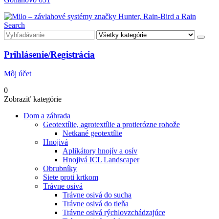
Search
Prihlásenie/Registrácia
Môj účet
0
Zobraziť kategórie
Dom a záhrada
Geotextílie, agrotextílie a protierózne rohože
Netkané geotextílie
Hnojivá
Aplikátory hnojív a osív
Hnojivá ICL Landscaper
Obrubníky
Siete proti krtkom
Trávne osivá
Trávne osivá do sucha
Trávne osivá do tieňa
Trávne osivá rýchlovzchádzajúce