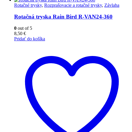
Rotačné trysky
,
Rozprašovacie a rotačné trysky
,
Závlaha
Rotačná tryska Rain Bird R-VAN24-360
0
out of 5
8,50
€
Pridať do košíka