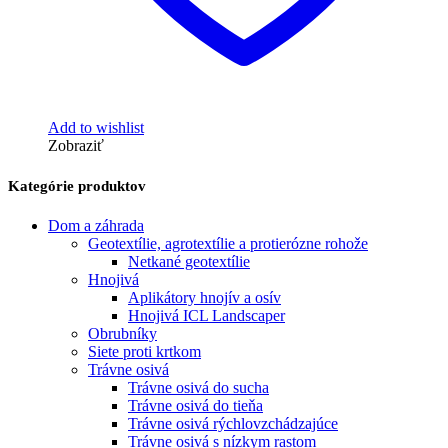
Add to wishlist
Zobraziť
Kategórie produktov
Dom a záhrada
Geotextílie, agrotextílie a protierózne rohože
Netkané geotextílie
Hnojivá
Aplikátory hnojív a osív
Hnojivá ICL Landscaper
Obrubníky
Siete proti krtkom
Trávne osivá
Trávne osivá do sucha
Trávne osivá do tieňa
Trávne osivá rýchlovzchádzajúce
Trávne osivá s nízkym rastom