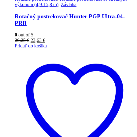
výkonom (4,9-15,8 m)
,
Závlaha
Rotačný postrekovač Hunter PGP Ultra-04-
PRB
0
out of 5
Pôvodná
Aktuálna
26,25
€
23,63
€
cena
cena
Pridať do košíka
bola:
je:
26,25 €.
23,63 €.