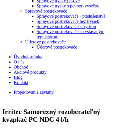
Sprayové trysky pásové
Sprayové trysky s pevnou výsečou
Sprayové postrekovače
Sprayové postrekovače - príslušenstvá
Sprayové postrekovače bez trysiek
Sprayové postrekovače s tryskou
Sprayové postrekovače so vstavaným
regulátorom
Úderové postrekovače
Úderové postrekovače
Úvodná stránka
O nás
Obchod
Akciové produkty
Blog
Kontakt
Projektovanie závlahy
Irritec Samorezný rozoberateľný
kvapkač PC NDC 4 l/h