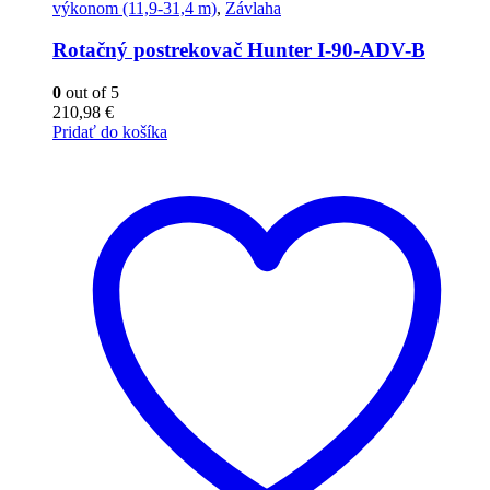
výkonom (11,9-31,4 m)
,
Závlaha
Rotačný postrekovač Hunter I-90-ADV-B
0
out of 5
210,98
€
Pridať do košíka