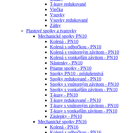
T-kusy redukované
Viečka
Vsuvky
Vsuvky redukované
Zátky
Plastové spojky a tvarovky
Mechanické spojky PN10
Kolená - PN10
Kolená s odbočkou - PN10
Kolená s vnútorným závitom - PN10
Kolená s vonkajším závitom - PN10
Nástenky - PN10
Priame spojky - PN10
Spojky PN10 - príslušenstvá
Spojky redukované - PN10
Spojky s vnútorným závitom - PN10
Spojky s vonkajším závitom - PN10
T-kusy - PN10
T-kusy redukované - PN10
T-kusy s vnútorným závitom - PN10
T-kusy s vonkajším závitom - PN10
Záslepky - PN10
Mechanické spojky PN16
Kolená - PN16
Kolená s odbočkou - PN16