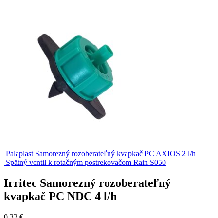
Palaplast Samorezný rozoberateľný kvapkač PC AXIOS 2 l/h
Spätný ventil k rotačným postrekovačom Rain S050
Irritec Samorezný rozoberateľný
kvapkač PC NDC 4 l/h
0,32
€