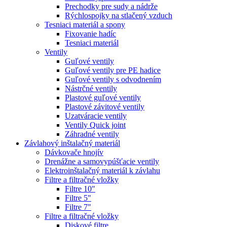
Prechodky pre sudy a nádrže
Rýchlospojky na stlačený vzduch
Tesniaci materiál a spony
Fixovanie hadíc
Tesniaci materiál
Ventily
Guľové ventily
Guľové ventily pre PE hadice
Guľové ventily s odvodnením
Nástrčné ventily
Plastové guľové ventily
Plastové závitové ventily
Uzatváracie ventily
Ventily Quick joint
Záhradné ventily
Závlahový inštalačný materiál
Dávkovače hnojív
Drenážne a samovypúšťacie ventily
Elektroinštalačný materiál k závlahu
Filtre a filtračné vložky
Filtre 10"
Filtre 5"
Filtre 7"
Filtre a filtračné vložky
Diskové filtre