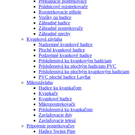
Preklápacie postrekovače
Prúdnicové rozstrekovače
Rozstrekovacie pištole
Vozíky na hadice
Záhradné hadice
Záhradné postrekovače
Záhradné sprchy
Kvapková závlaha
Nadzemné kvapkové hadice
Ploché kvapkové hadice
Podzemné kvapkové hadice
Príslušenstvá ku kvapkovým hadiciam
Príslušenstvá ku plochým hadiciam PVC
Príslušenstvá ku plochým kvapkovým hadiciam
PVC ploché hadice Layflat
Mikrozávlaha
Hadice ku kvapkačom
Kvapkače
Kvapkové hadice
Mikropostrekovače
Príslušenstvá ku kvapkačom
Zavlažovacie ihly
Zavlažovacie telesá
Pripojenie postrekovačov
Hadice Swing Pipe