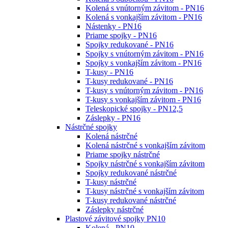
Kolená s vnútorným závitom - PN16
Kolená s vonkajším závitom - PN16
Nástenky - PN16
Priame spojky - PN16
Spojky redukované - PN16
Spojky s vnútorným závitom - PN16
Spojky s vonkajším závitom - PN16
T-kusy - PN16
T-kusy redukované - PN16
T-kusy s vnútorným závitom - PN16
T-kusy s vonkajším závitom - PN16
Teleskopické spojky - PN12,5
Záslepky - PN16
Nástrčné spojky
Kolená nástrčné
Kolená nástrčné s vonkajším závitom
Priame spojky nástrčné
Spojky nástrčné s vonkajším závitom
Spojky redukované nástrčné
T-kusy nástrčné
T-kusy nástrčné s vonkajším závitom
T-kusy redukované nástrčné
Záslepky nástrčné
Plastové závitové spojky PN10
Kolená - PN10