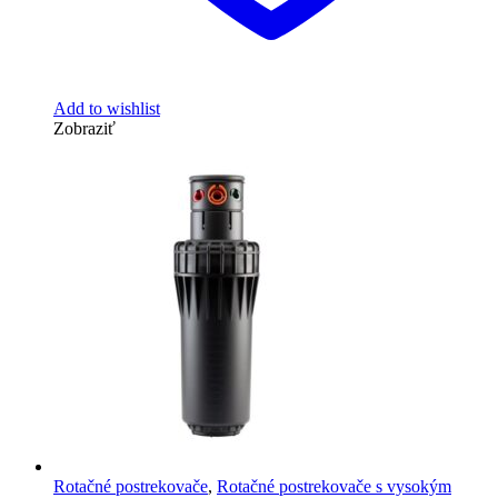
Add to wishlist
Zobraziť
Rotačné postrekovače
,
Rotačné postrekovače s vysokým