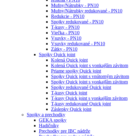
Mufny/Nátrubky - PN10
Mufny/Nátrubky redukované - PN10
Redukcie - PN10
Spojky redukované - PN10
T-kusy - PN10
Viečka - PN10
Vsuvky - PN10
Vsuvky redukované - PN10
Zátky - PN10
Spojky Quick joint
Kolená Quick joint
Kolená Quick joint s vonkajším závitom
Priame spojky Quick joint
Spojky Quick joint s vnútorným závitom
Spojky Quick joint s vonkajším závitom
Spojky redukované Quick joint
T-kusy Quick joint
T-kusy Quick joint s vonkajším závitom
T-kusy redukované Quick joint
Záslepky Quick joint
Spojky a prechodky
GEKA spojky
Hadičníky
Prechodky pre IBC nádrže