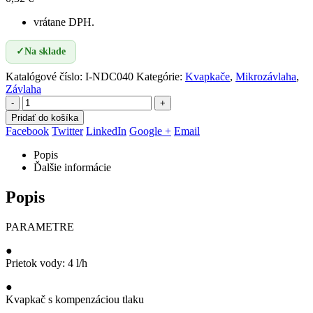
vrátane DPH.
✓
Na sklade
Katalógové číslo:
I-NDC040
Kategórie:
Kvapkače
,
Mikrozávlaha
,
Závlaha
-
+
Pridať do košíka
Facebook
Twitter
LinkedIn
Google +
Email
Popis
Ďalšie informácie
Popis
PARAMETRE
●
Prietok vody: 4 l/h
●
Kvapkač s kompenzáciou tlaku