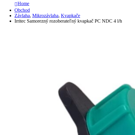
Home
Obchod
Závlaha
,
Mikrozávlaha
,
Kvapkače
Irritec Samorezný rozoberateľný kvapkač PC NDC 4 l/h