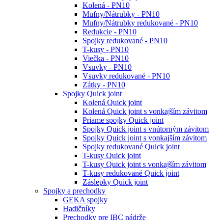
Kolená - PN10
Mufny/Nátrubky - PN10
Mufny/Nátrubky redukované - PN10
Redukcie - PN10
Spojky redukované - PN10
T-kusy - PN10
Viečka - PN10
Vsuvky - PN10
Vsuvky redukované - PN10
Zátky - PN10
Spojky Quick joint
Kolená Quick joint
Kolená Quick joint s vonkajším závitom
Priame spojky Quick joint
Spojky Quick joint s vnútorným závitom
Spojky Quick joint s vonkajším závitom
Spojky redukované Quick joint
T-kusy Quick joint
T-kusy Quick joint s vonkajším závitom
T-kusy redukované Quick joint
Záslepky Quick joint
Spojky a prechodky
GEKA spojky
Hadičníky
Prechodky pre IBC nádrže