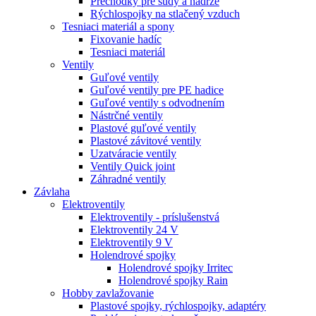
Prechodky pre sudy a nádrže
Rýchlospojky na stlačený vzduch
Tesniaci materiál a spony
Fixovanie hadíc
Tesniaci materiál
Ventily
Guľové ventily
Guľové ventily pre PE hadice
Guľové ventily s odvodnením
Nástrčné ventily
Plastové guľové ventily
Plastové závitové ventily
Uzatváracie ventily
Ventily Quick joint
Záhradné ventily
Závlaha
Elektroventily
Elektroventily - príslušenstvá
Elektroventily 24 V
Elektroventily 9 V
Holendrové spojky
Holendrové spojky Irritec
Holendrové spojky Rain
Hobby zavlažovanie
Plastové spojky, rýchlospojky, adaptéry