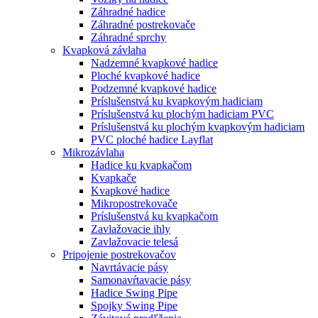
Záhradné hadice
Záhradné postrekovače
Záhradné sprchy
Kvapková závlaha
Nadzemné kvapkové hadice
Ploché kvapkové hadice
Podzemné kvapkové hadice
Príslušenstvá ku kvapkovým hadiciam
Príslušenstvá ku plochým hadiciam PVC
Príslušenstvá ku plochým kvapkovým hadiciam
PVC ploché hadice Layflat
Mikrozávlaha
Hadice ku kvapkačom
Kvapkače
Kvapkové hadice
Mikropostrekovače
Príslušenstvá ku kvapkačom
Zavlažovacie ihly
Zavlažovacie telesá
Pripojenie postrekovačov
Navrtávacie pásy
Samonavŕtavacie pásy
Hadice Swing Pipe
Spojky Swing Pipe