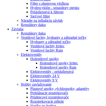
Filtre s plastovou vložkou
Hydrocyklón - separátory piesku
Príslušenstvá k filtrom
Sieťové filtre
Náradie na inštaláciu závlah
Regulátory tlaku
Závlaha
Regulátory tlaku
Ventilové šachty, hydranty a záhradné točky
Hydranty a záhradné točky
Ventilové šachty Irritec
Ventilové šachty Rain
Elektroventily
Holendrové spojky
Holendrové spojky Irritec
Holendrové spojky Rain
Elektroventily - príslušenstvá
Elektroventily 24 V
Elektroventily 9 V
Hobby zavlažovanie
Plastové spojky, rýchlospojky, adaptéry
Preklápacie postrekovače
Prúdnicové rozstrekovače
Rozstrekovacie pištole
Vozíky na hadice