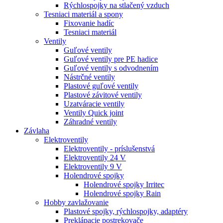
Rýchlospojky na stlačený vzduch
Tesniaci materiál a spony
Fixovanie hadíc
Tesniaci materiál
Ventily
Guľové ventily
Guľové ventily pre PE hadice
Guľové ventily s odvodnením
Nástrčné ventily
Plastové guľové ventily
Plastové závitové ventily
Uzatváracie ventily
Ventily Quick joint
Záhradné ventily
Závlaha
Elektroventily
Elektroventily - príslušenstvá
Elektroventily 24 V
Elektroventily 9 V
Holendrové spojky
Holendrové spojky Irritec
Holendrové spojky Rain
Hobby zavlažovanie
Plastové spojky, rýchlospojky, adaptéry
Preklápacie postrekovače