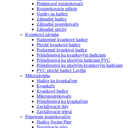
Prúdnicové rozstrekovače
Rozstrekovacie pištole
Vozíky na hadice
Záhradné hadice
Záhradné postrekovače
Záhradné sprchy
Kvapková závlaha
Nadzemné kvapkové hadice
Ploché kvapkové hadice
Podzemné kvapkové hadice
Príslušenstvá ku kvapkovým hadiciam
Príslušenstvá ku plochým hadiciam PVC
Príslušenstvá ku plochým kvapkovým hadiciam
PVC ploché hadice Layflat
Mikrozávlaha
Hadice ku kvapkačom
Kvapkače
Kvapkové hadice
Mikropostrekovače
Príslušenstvá ku kvapkačom
Zavlažovacie ihly
Zavlažovacie telesá
Pripojenie postrekovačov
Hadice Swing Pipe
Navrtávacie pásy