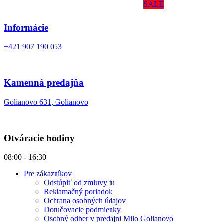
SALE
Informácie
+421 907 190 053
Kamenná predajňa
Golianovo 631, Golianovo
Otváracie hodiny
08:00 - 16:30
Pre zákazníkov
Odstúpiť od zmluvy tu
Reklamačný poriadok
Ochrana osobných údajov
Doručovacie podmienky
Osobný odber v predajni Milo Golianovo