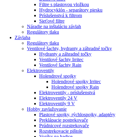
Filtre s plastovou vložkou
Hydrocyklón - separátory piesku
Príslušenstvá k filtrom
Sieťové filtre
Náradie na inštaláciu závlah
Regulátory tlaku
Závlaha
Regulátory tlaku
Ventilové šachty, hydranty a záhradné točky
Hydranty a záhradné točky
Ventilové šachty Irritec
Ventilové šachty Rain
Elektroventily
Holendrové spojky
Holendrové spojky Irritec
Holendrové spojky Rain
Elektroventily - príslušenstvá
Elektroventily 24 V
Elektroventily 9 V
Hobby zavlažovanie
Plastové spojky, rýchlospojky, adaptéry
Preklápacie postrekovače
Prúdnicové rozstrekovače
Rozstrekovacie pištole
Vozíky na hadice