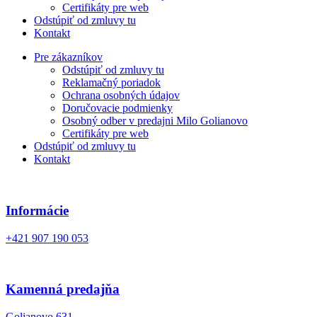
Certifikáty pre web
Odstúpiť od zmluvy tu
Kontakt
Pre zákazníkov
Odstúpiť od zmluvy tu
Reklamačný poriadok
Ochrana osobných údajov
Doručovacie podmienky
Osobný odber v predajni Milo Golianovo
Certifikáty pre web
Odstúpiť od zmluvy tu
Kontakt
Informácie
+421 907 190 053
Kamenná predajňa
Golianovo 631