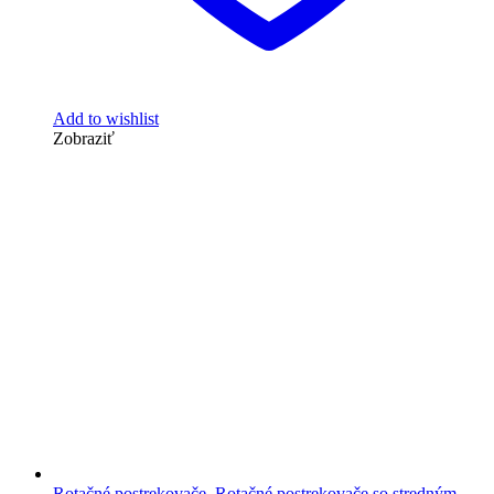
Add to wishlist
Zobraziť
Rotačné postrekovače
,
Rotačné postrekovače so stredným