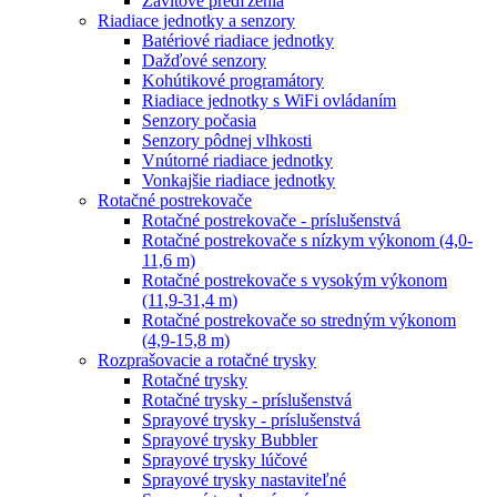
Závitové predľženia
Riadiace jednotky a senzory
Batériové riadiace jednotky
Dažďové senzory
Kohútikové programátory
Riadiace jednotky s WiFi ovládaním
Senzory počasia
Senzory pôdnej vlhkosti
Vnútorné riadiace jednotky
Vonkajšie riadiace jednotky
Rotačné postrekovače
Rotačné postrekovače - príslušenstvá
Rotačné postrekovače s nízkym výkonom (4,0-
11,6 m)
Rotačné postrekovače s vysokým výkonom
(11,9-31,4 m)
Rotačné postrekovače so stredným výkonom
(4,9-15,8 m)
Rozprašovacie a rotačné trysky
Rotačné trysky
Rotačné trysky - príslušenstvá
Sprayové trysky - príslušenstvá
Sprayové trysky Bubbler
Sprayové trysky lúčové
Sprayové trysky nastaviteľné