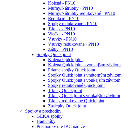
Kolená - PN10
Mufny/Nátrubky - PN10
Mufny/Nátrubky redukované - PN10
Redukcie - PN10
Spojky redukované - PN10
T-kusy - PN10
Viečka - PN10
Vsuvky - PN10
Vsuvky redukované - PN10
Zátky - PN10
Spojky Quick joint
Kolená Quick joint
Kolená Quick joint s vonkajším závitom
Priame spojky Quick joint
Spojky Quick joint s vnútorným závitom
Spojky Quick joint s vonkajším závitom
Spojky redukované Quick joint
T-kusy Quick joint
T-kusy Quick joint s vonkajším závitom
T-kusy redukované Quick joint
Záslepky Quick joint
Spojky a prechodky
GEKA spojky
Hadičníky
Prechodky pre IBC nádrže