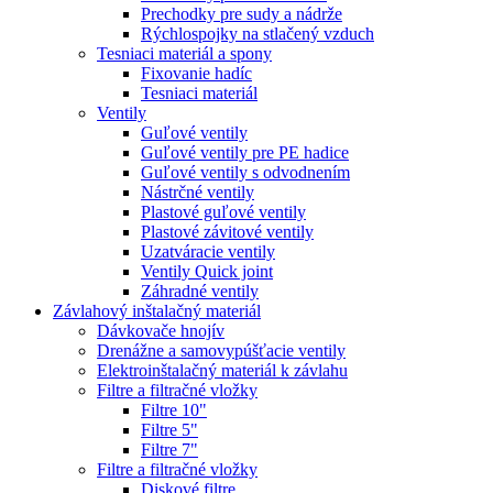
Prechodky pre sudy a nádrže
Rýchlospojky na stlačený vzduch
Tesniaci materiál a spony
Fixovanie hadíc
Tesniaci materiál
Ventily
Guľové ventily
Guľové ventily pre PE hadice
Guľové ventily s odvodnením
Nástrčné ventily
Plastové guľové ventily
Plastové závitové ventily
Uzatváracie ventily
Ventily Quick joint
Záhradné ventily
Závlahový inštalačný materiál
Dávkovače hnojív
Drenážne a samovypúšťacie ventily
Elektroinštalačný materiál k závlahu
Filtre a filtračné vložky
Filtre 10"
Filtre 5"
Filtre 7"
Filtre a filtračné vložky
Diskové filtre