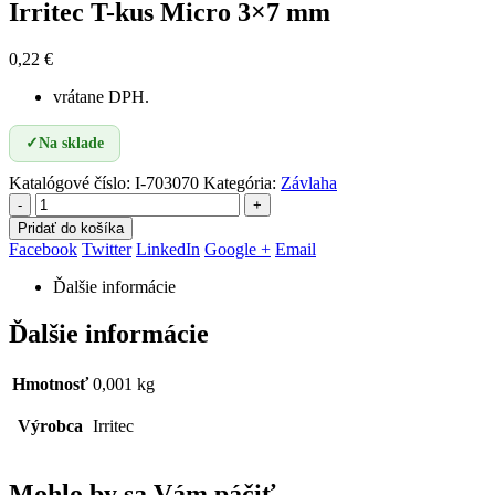
Irritec T-kus Micro 3×7 mm
0,22
€
vrátane DPH.
✓
Na sklade
Katalógové číslo:
I-703070
Kategória:
Závlaha
-
+
Pridať do košíka
Facebook
Twitter
LinkedIn
Google +
Email
Ďalšie informácie
Ďalšie informácie
Hmotnosť
0,001 kg
Výrobca
Irritec
Mohlo by sa Vám páčiť