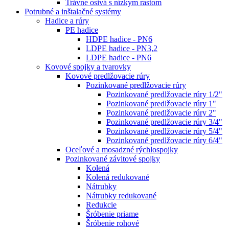
Trávne osivá s nízkym rastom
Potrubné a inštalačné systémy
Hadice a rúry
PE hadice
HDPE hadice - PN6
LDPE hadice - PN3,2
LDPE hadice - PN6
Kovové spojky a tvarovky
Kovové predlžovacie rúry
Pozinkované predlžovacie rúry
Pozinkované predlžovacie rúry 1/2"
Pozinkované predlžovacie rúry 1"
Pozinkované predlžovacie rúry 2"
Pozinkované predlžovacie rúry 3/4"
Pozinkované predlžovacie rúry 5/4"
Pozinkované predlžovacie rúry 6/4"
Oceľové a mosadzné rýchlospojky
Pozinkované závitové spojky
Kolená
Kolená redukované
Nátrubky
Nátrubky redukované
Redukcie
Šróbenie priame
Šróbenie rohové