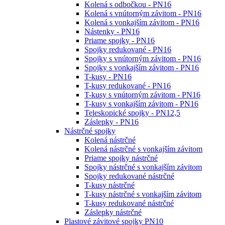
Kolená s odbočkou - PN16
Kolená s vnútorným závitom - PN16
Kolená s vonkajším závitom - PN16
Nástenky - PN16
Priame spojky - PN16
Spojky redukované - PN16
Spojky s vnútorným závitom - PN16
Spojky s vonkajším závitom - PN16
T-kusy - PN16
T-kusy redukované - PN16
T-kusy s vnútorným závitom - PN16
T-kusy s vonkajším závitom - PN16
Teleskopické spojky - PN12,5
Záslepky - PN16
Nástrčné spojky
Kolená nástrčné
Kolená nástrčné s vonkajším závitom
Priame spojky nástrčné
Spojky nástrčné s vonkajším závitom
Spojky redukované nástrčné
T-kusy nástrčné
T-kusy nástrčné s vonkajším závitom
T-kusy redukované nástrčné
Záslepky nástrčné
Plastové závitové spojky PN10