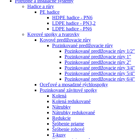
Potrubné a inštalačné systémy
Hadice a rúry
PE hadice
HDPE hadice - PN6
LDPE hadice - PN3,2
LDPE hadice - PN6
Kovové spojky a tvarovky
Kovové predlžovacie rúry
Pozinkované predlžovacie rúry
Pozinkované predlžovacie rúry 1/2"
Pozinkované predlžovacie rúry 1"
Pozinkované predlžovacie rúry 2"
Pozinkované predlžovacie rúry 3/4"
Pozinkované predlžovacie rúry 5/4"
Pozinkované predlžovacie rúry 6/4"
Oceľové a mosadzné rýchlospojky
Pozinkované závitové spojky
Kolená
Kolená redukované
Nátrubky
Nátrubky redukované
Redukcie
Šróbenie priame
Šróbenie rohové
T-kusy