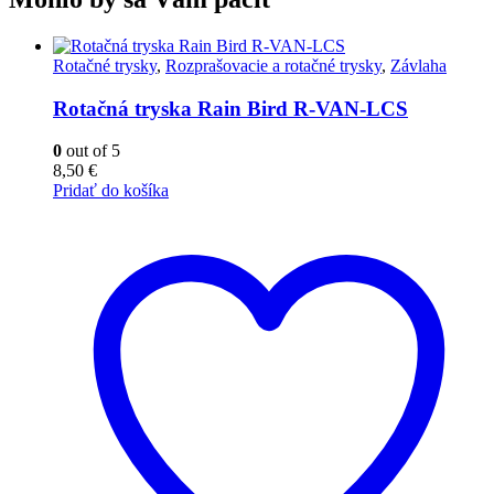
Rotačné trysky
,
Rozprašovacie a rotačné trysky
,
Závlaha
Rotačná tryska Rain Bird R-VAN-LCS
0
out of 5
8,50
€
Pridať do košíka