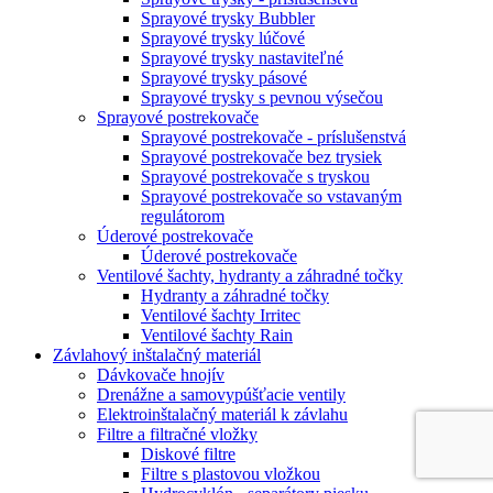
Sprayové trysky Bubbler
Sprayové trysky lúčové
Sprayové trysky nastaviteľné
Sprayové trysky pásové
Sprayové trysky s pevnou výsečou
Sprayové postrekovače
Sprayové postrekovače - príslušenstvá
Sprayové postrekovače bez trysiek
Sprayové postrekovače s tryskou
Sprayové postrekovače so vstavaným
regulátorom
Úderové postrekovače
Úderové postrekovače
Ventilové šachty, hydranty a záhradné točky
Hydranty a záhradné točky
Ventilové šachty Irritec
Ventilové šachty Rain
Závlahový inštalačný materiál
Dávkovače hnojív
Drenážne a samovypúšťacie ventily
Elektroinštalačný materiál k závlahu
Filtre a filtračné vložky
Diskové filtre
Filtre s plastovou vložkou