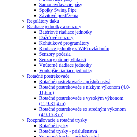
Samonavŕtavacie pásy
Spojky Swing Pipe
Závitové predľženia
Regulátory tlaku
Riadiace jednotky a senzory
Batériové riadiace jednotky
Dažďové senzory
Kohútikové programátory
Riadiace jednotky s WiFi ovládaním
Senzory počasia
Senzory pôdnej vlhkosti
Vnútorné riadiace jednotky
Vonkajšie riadiace jednotky
Rotačné postrekovače
Rotačné postrekovače - príslušenstvá
Rotačné postrekovače s nízkym výkonom (4,0-
11,6 m)
Rotačné postrekovače s vysokým výkonom
(11,9-31,4 m)
Rotačné postrekovače so stredným výkonom
(4,9-15,8 m)
Rozprašovacie a rotačné trysky
Rotačné trysky
Rotačné trysky - príslušenstvá
Sprayové trysky - príslušenstvá