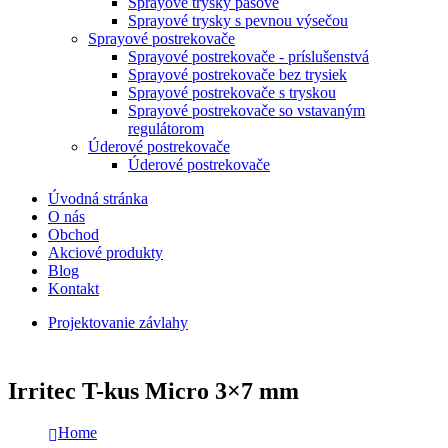
Sprayové trysky pásové
Sprayové trysky s pevnou výsečou
Sprayové postrekovače
Sprayové postrekovače - príslušenstvá
Sprayové postrekovače bez trysiek
Sprayové postrekovače s tryskou
Sprayové postrekovače so vstavaným
regulátorom
Úderové postrekovače
Úderové postrekovače
Úvodná stránka
O nás
Obchod
Akciové produkty
Blog
Kontakt
Projektovanie závlahy
Irritec T-kus Micro 3×7 mm
Home