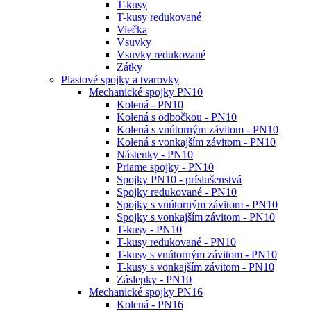
T-kusy
T-kusy redukované
Viečka
Vsuvky
Vsuvky redukované
Zátky
Plastové spojky a tvarovky
Mechanické spojky PN10
Kolená - PN10
Kolená s odbočkou - PN10
Kolená s vnútorným závitom - PN10
Kolená s vonkajším závitom - PN10
Nástenky - PN10
Priame spojky - PN10
Spojky PN10 - príslušenstvá
Spojky redukované - PN10
Spojky s vnútorným závitom - PN10
Spojky s vonkajším závitom - PN10
T-kusy - PN10
T-kusy redukované - PN10
T-kusy s vnútorným závitom - PN10
T-kusy s vonkajším závitom - PN10
Záslepky - PN10
Mechanické spojky PN16
Kolená - PN16