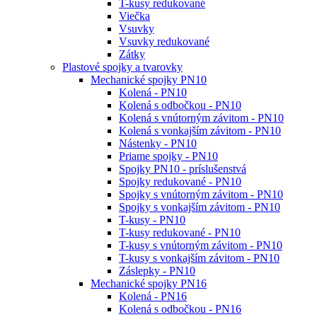
T-kusy redukované
Viečka
Vsuvky
Vsuvky redukované
Zátky
Plastové spojky a tvarovky
Mechanické spojky PN10
Kolená - PN10
Kolená s odbočkou - PN10
Kolená s vnútorným závitom - PN10
Kolená s vonkajším závitom - PN10
Nástenky - PN10
Priame spojky - PN10
Spojky PN10 - príslušenstvá
Spojky redukované - PN10
Spojky s vnútorným závitom - PN10
Spojky s vonkajším závitom - PN10
T-kusy - PN10
T-kusy redukované - PN10
T-kusy s vnútorným závitom - PN10
T-kusy s vonkajším závitom - PN10
Záslepky - PN10
Mechanické spojky PN16
Kolená - PN16
Kolená s odbočkou - PN16