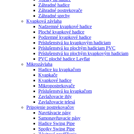
Záhradné hadice
Záhradné postrekovače
Záhradné sprchy
Kvapková závlaha
Nadzemné kvapkové hadice
Ploché kvapkové hadice
Podzemné kvapkové hadice
Príslušenstvá ku kvapkovým hadiciam
Príslušenstvá ku plochým hadiciam PVC
Príslušenstvá ku plochým kvapkovým hadiciam
PVC ploché hadice Layflat
Mikrozávlaha
Hadice ku kvapkačom
Kvapkače
Kvapkové hadice
Mikropostrekovače
Príslušenstvá ku kvapkačom
Zavlažovacie ihly
Zavlažovacie telesá
Pripojenie postrekovačov
Navrtávacie pásy
Samonavŕtavacie pásy
Hadice Swing Pipe
Spojky Swing Pipe