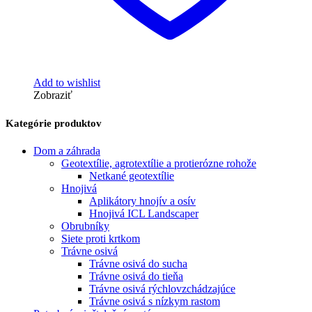
Add to wishlist
Zobraziť
Kategórie produktov
Dom a záhrada
Geotextílie, agrotextílie a protierózne rohože
Netkané geotextílie
Hnojivá
Aplikátory hnojív a osív
Hnojivá ICL Landscaper
Obrubníky
Siete proti krtkom
Trávne osivá
Trávne osivá do sucha
Trávne osivá do tieňa
Trávne osivá rýchlovzchádzajúce
Trávne osivá s nízkym rastom