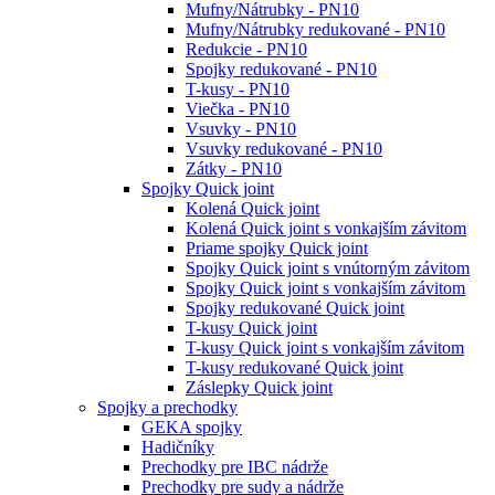
Mufny/Nátrubky - PN10
Mufny/Nátrubky redukované - PN10
Redukcie - PN10
Spojky redukované - PN10
T-kusy - PN10
Viečka - PN10
Vsuvky - PN10
Vsuvky redukované - PN10
Zátky - PN10
Spojky Quick joint
Kolená Quick joint
Kolená Quick joint s vonkajším závitom
Priame spojky Quick joint
Spojky Quick joint s vnútorným závitom
Spojky Quick joint s vonkajším závitom
Spojky redukované Quick joint
T-kusy Quick joint
T-kusy Quick joint s vonkajším závitom
T-kusy redukované Quick joint
Záslepky Quick joint
Spojky a prechodky
GEKA spojky
Hadičníky
Prechodky pre IBC nádrže
Prechodky pre sudy a nádrže