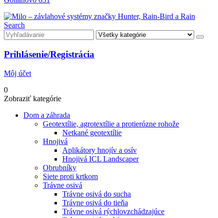
Search
Prihlásenie/Registrácia
Môj účet
0
Zobraziť kategórie
Dom a záhrada
Geotextílie, agrotextílie a protierózne rohože
Netkané geotextílie
Hnojivá
Aplikátory hnojív a osív
Hnojivá ICL Landscaper
Obrubníky
Siete proti krtkom
Trávne osivá
Trávne osivá do sucha
Trávne osivá do tieňa
Trávne osivá rýchlovzchádzajúce