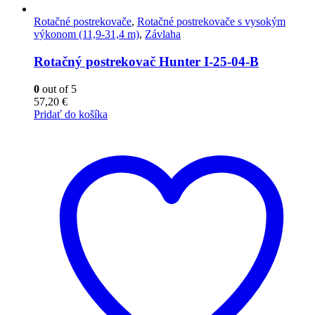
Rotačné postrekovače
,
Rotačné postrekovače s vysokým
výkonom (11,9-31,4 m)
,
Závlaha
Rotačný postrekovač Hunter I-25-04-B
0
out of 5
57,20
€
Pridať do košíka