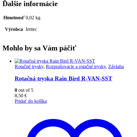
Ďalšie informácie
Hmotnosť
0,02 kg
Výrobca
Irritec
Mohlo by sa Vám páčiť
Rotačné trysky
,
Rozprašovacie a rotačné trysky
,
Závlaha
Rotačná tryska Rain Bird R-VAN-SST
0
out of 5
8,50
€
Pridať do košíka