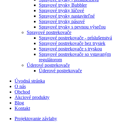
Sprayové trysky Bubbler
Sprayové trysky lúčové
Sprayové trysky nastaviteľné
Sprayové trysky pásové
Sprayové trysky s pevnou výsečou
Sprayové postrekovače
Sprayové postrekovače - príslušenstvá
Sprayové postrekovače bez trysiek
Sprayové postrekovače s tryskou
Sprayové postrekovače so vstavaným
regulátorom
Úderové postrekovače
Úderové postrekovače
Úvodná stránka
O nás
Obchod
Akciové produkty
Blog
Kontakt
Projektovanie závlahy