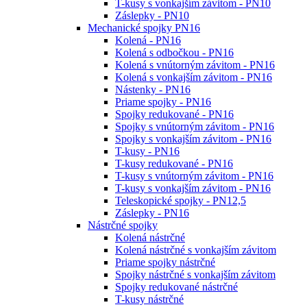
T-kusy s vonkajším závitom - PN10
Záslepky - PN10
Mechanické spojky PN16
Kolená - PN16
Kolená s odbočkou - PN16
Kolená s vnútorným závitom - PN16
Kolená s vonkajším závitom - PN16
Nástenky - PN16
Priame spojky - PN16
Spojky redukované - PN16
Spojky s vnútorným závitom - PN16
Spojky s vonkajším závitom - PN16
T-kusy - PN16
T-kusy redukované - PN16
T-kusy s vnútorným závitom - PN16
T-kusy s vonkajším závitom - PN16
Teleskopické spojky - PN12,5
Záslepky - PN16
Nástrčné spojky
Kolená nástrčné
Kolená nástrčné s vonkajším závitom
Priame spojky nástrčné
Spojky nástrčné s vonkajším závitom
Spojky redukované nástrčné
T-kusy nástrčné