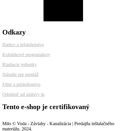
Odkazy
Hadice a príslušenstvo
Kohútikové programátory
Riadiacie jednotky
Náradie pre montáž
Filtre a príslušenstvo
Odstúpiť od zmluvy tu
Tento e-shop je certifikovaný
Milo © Voda - Závlahy - Kanalizácia | Predajňa inštalačného
materiálu. 2024.