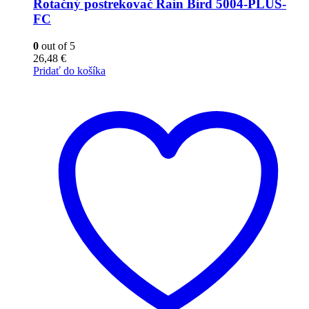
Rotačný postrekovač Rain Bird 5004-PLUS-
FC
0
out of 5
26,48
€
Pridať do košíka