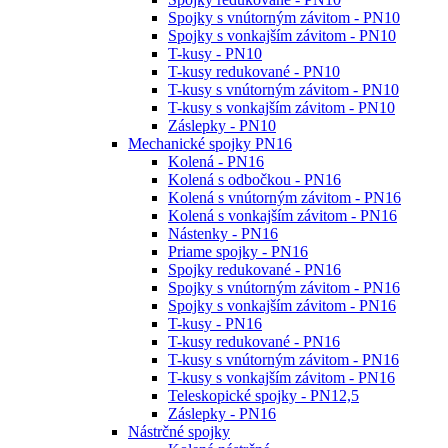
Spojky s vnútorným závitom - PN10
Spojky s vonkajším závitom - PN10
T-kusy - PN10
T-kusy redukované - PN10
T-kusy s vnútorným závitom - PN10
T-kusy s vonkajším závitom - PN10
Záslepky - PN10
Mechanické spojky PN16
Kolená - PN16
Kolená s odbočkou - PN16
Kolená s vnútorným závitom - PN16
Kolená s vonkajším závitom - PN16
Nástenky - PN16
Priame spojky - PN16
Spojky redukované - PN16
Spojky s vnútorným závitom - PN16
Spojky s vonkajším závitom - PN16
T-kusy - PN16
T-kusy redukované - PN16
T-kusy s vnútorným závitom - PN16
T-kusy s vonkajším závitom - PN16
Teleskopické spojky - PN12,5
Záslepky - PN16
Nástrčné spojky