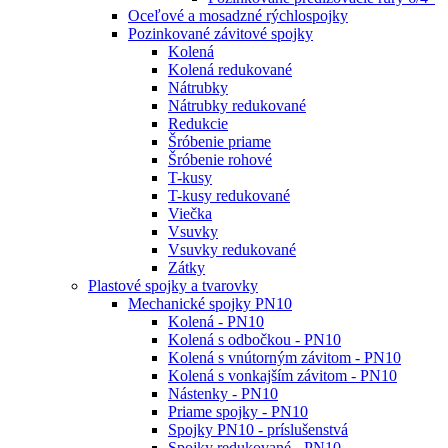
Oceľové a mosadzné rýchlospojky
Pozinkované závitové spojky
Kolená
Kolená redukované
Nátrubky
Nátrubky redukované
Redukcie
Šróbenie priame
Šróbenie rohové
T-kusy
T-kusy redukované
Viečka
Vsuvky
Vsuvky redukované
Zátky
Plastové spojky a tvarovky
Mechanické spojky PN10
Kolená - PN10
Kolená s odbočkou - PN10
Kolená s vnútorným závitom - PN10
Kolená s vonkajším závitom - PN10
Nástenky - PN10
Priame spojky - PN10
Spojky PN10 - príslušenstvá
Spojky redukované - PN10