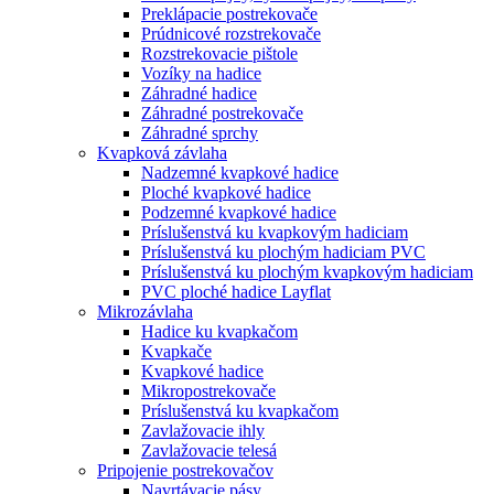
Preklápacie postrekovače
Prúdnicové rozstrekovače
Rozstrekovacie pištole
Vozíky na hadice
Záhradné hadice
Záhradné postrekovače
Záhradné sprchy
Kvapková závlaha
Nadzemné kvapkové hadice
Ploché kvapkové hadice
Podzemné kvapkové hadice
Príslušenstvá ku kvapkovým hadiciam
Príslušenstvá ku plochým hadiciam PVC
Príslušenstvá ku plochým kvapkovým hadiciam
PVC ploché hadice Layflat
Mikrozávlaha
Hadice ku kvapkačom
Kvapkače
Kvapkové hadice
Mikropostrekovače
Príslušenstvá ku kvapkačom
Zavlažovacie ihly
Zavlažovacie telesá
Pripojenie postrekovačov
Navrtávacie pásy