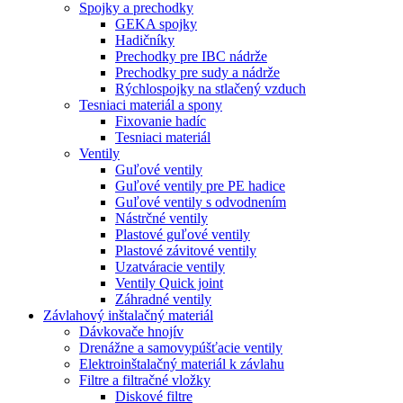
Spojky a prechodky
GEKA spojky
Hadičníky
Prechodky pre IBC nádrže
Prechodky pre sudy a nádrže
Rýchlospojky na stlačený vzduch
Tesniaci materiál a spony
Fixovanie hadíc
Tesniaci materiál
Ventily
Guľové ventily
Guľové ventily pre PE hadice
Guľové ventily s odvodnením
Nástrčné ventily
Plastové guľové ventily
Plastové závitové ventily
Uzatváracie ventily
Ventily Quick joint
Záhradné ventily
Závlahový inštalačný materiál
Dávkovače hnojív
Drenážne a samovypúšťacie ventily
Elektroinštalačný materiál k závlahu
Filtre a filtračné vložky
Diskové filtre