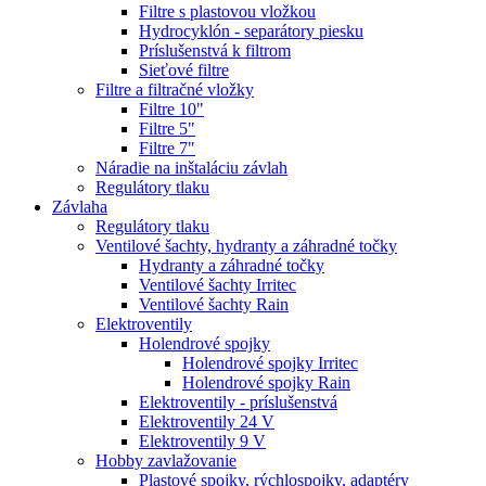
Filtre s plastovou vložkou
Hydrocyklón - separátory piesku
Príslušenstvá k filtrom
Sieťové filtre
Filtre a filtračné vložky
Filtre 10"
Filtre 5"
Filtre 7"
Náradie na inštaláciu závlah
Regulátory tlaku
Závlaha
Regulátory tlaku
Ventilové šachty, hydranty a záhradné točky
Hydranty a záhradné točky
Ventilové šachty Irritec
Ventilové šachty Rain
Elektroventily
Holendrové spojky
Holendrové spojky Irritec
Holendrové spojky Rain
Elektroventily - príslušenstvá
Elektroventily 24 V
Elektroventily 9 V
Hobby zavlažovanie
Plastové spojky, rýchlospojky, adaptéry