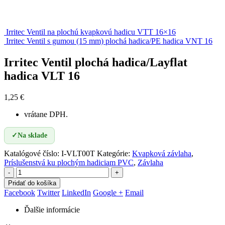
Irritec Ventil na plochú kvapkovú hadicu VTT 16×16
Irritec Ventil s gumou (15 mm) plochá hadica/PE hadica VNT 16
Irritec Ventil plochá hadica/Layflat
hadica VLT 16
1,25
€
vrátane DPH.
✓
Na sklade
Katalógové číslo:
I-VLT00T
Kategórie:
Kvapková závlaha
,
Príslušenstvá ku plochým hadiciam PVC
,
Závlaha
-
+
Pridať do košíka
Facebook
Twitter
LinkedIn
Google +
Email
Ďalšie informácie