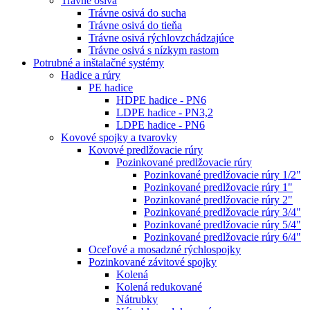
Trávne osivá
Trávne osivá do sucha
Trávne osivá do tieňa
Trávne osivá rýchlovzchádzajúce
Trávne osivá s nízkym rastom
Potrubné a inštalačné systémy
Hadice a rúry
PE hadice
HDPE hadice - PN6
LDPE hadice - PN3,2
LDPE hadice - PN6
Kovové spojky a tvarovky
Kovové predlžovacie rúry
Pozinkované predlžovacie rúry
Pozinkované predlžovacie rúry 1/2"
Pozinkované predlžovacie rúry 1"
Pozinkované predlžovacie rúry 2"
Pozinkované predlžovacie rúry 3/4"
Pozinkované predlžovacie rúry 5/4"
Pozinkované predlžovacie rúry 6/4"
Oceľové a mosadzné rýchlospojky
Pozinkované závitové spojky
Kolená
Kolená redukované
Nátrubky