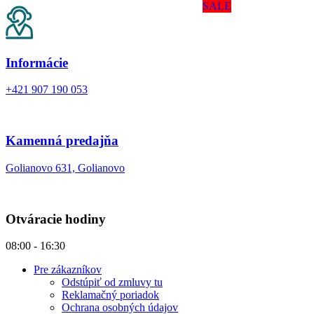
SALE
Informácie
+421 907 190 053
Kamenná predajňa
Golianovo 631, Golianovo
Otváracie hodiny
08:00 - 16:30
Pre zákazníkov
Odstúpiť od zmluvy tu
Reklamačný poriadok
Ochrana osobných údajov