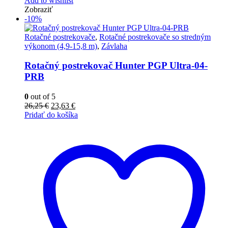
Add to wishlist
Zobraziť
-10%
Rotačné postrekovače
,
Rotačné postrekovače so stredným
výkonom (4,9-15,8 m)
,
Závlaha
Rotačný postrekovač Hunter PGP Ultra-04-
PRB
0
out of 5
Pôvodná
Aktuálna
26,25
€
23,63
€
cena
cena
Pridať do košíka
bola:
je:
26,25 €.
23,63 €.