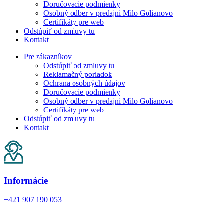
Doručovacie podmienky
Osobný odber v predajni Milo Golianovo
Certifikáty pre web
Odstúpiť od zmluvy tu
Kontakt
Pre zákazníkov
Odstúpiť od zmluvy tu
Reklamačný poriadok
Ochrana osobných údajov
Doručovacie podmienky
Osobný odber v predajni Milo Golianovo
Certifikáty pre web
Odstúpiť od zmluvy tu
Kontakt
né
ie
né
ie
Informácie
né
+421 907 190 053
ie