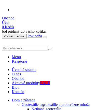
Obchod
Účet
0
Košík
bol pridaný do vášho košíka.
Pokladňa
Zobraziť košík
Menu
Kategórie
Úvodná stránka
O nás
Obchod
Akciové produkty
SALE
Blog
Kontakt
Dom a záhrada
Geotextílie, agrotextílie a protierózne rohože
Netkané geotextílie