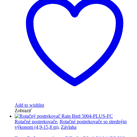
Add to wishlist
Zobraziť
Rotačné postrekovače
,
Rotačné postrekovače so stredným
výkonom (4,9-15,8 m)
,
Závlaha