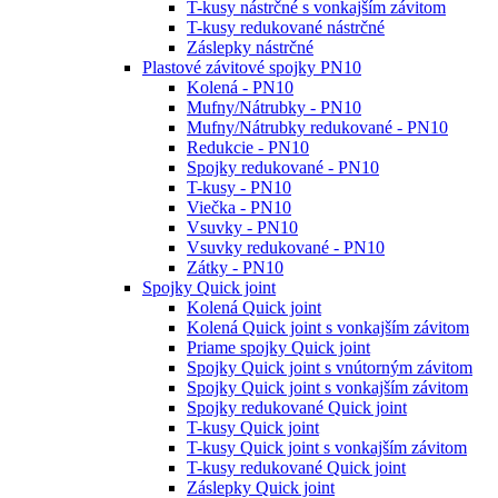
T-kusy nástrčné s vonkajším závitom
T-kusy redukované nástrčné
Záslepky nástrčné
Plastové závitové spojky PN10
Kolená - PN10
Mufny/Nátrubky - PN10
Mufny/Nátrubky redukované - PN10
Redukcie - PN10
Spojky redukované - PN10
T-kusy - PN10
Viečka - PN10
Vsuvky - PN10
Vsuvky redukované - PN10
Zátky - PN10
Spojky Quick joint
Kolená Quick joint
Kolená Quick joint s vonkajším závitom
Priame spojky Quick joint
Spojky Quick joint s vnútorným závitom
Spojky Quick joint s vonkajším závitom
Spojky redukované Quick joint
T-kusy Quick joint
T-kusy Quick joint s vonkajším závitom
T-kusy redukované Quick joint
Záslepky Quick joint