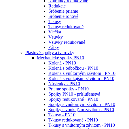
Nátrubky redukované
Redukcie
Šróbenie priame
Šróbenie rohové
T-kusy
T-kusy redukované
Viečka
Vsuvky
Vsuvky redukované
Zátky
Plastové spojky a tvarovky
Mechanické spojky PN10
Kolená - PN10
Kolená s odbočkou - PN10
Kolená s vnútorným závitom - PN10
Kolená s vonkajším závitom - PN10
Nástenky - PN10
Priame spojky - PN10
Spojky PN10 - príslušenstvá
Spojky redukované - PN10
Spojky s vnútorným závitom - PN10
Spojky s vonkajším závitom - PN10
T-kusy - PN10
T-kusy redukované - PN10
T-kusy s vnútorným závitom - PN10