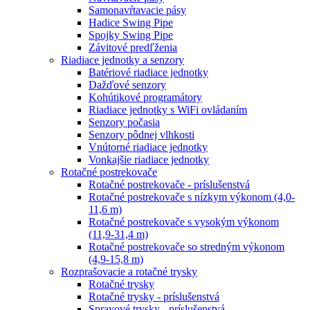
Samonavŕtavacie pásy
Hadice Swing Pipe
Spojky Swing Pipe
Závitové predľženia
Riadiace jednotky a senzory
Batériové riadiace jednotky
Dažďové senzory
Kohútikové programátory
Riadiace jednotky s WiFi ovládaním
Senzory počasia
Senzory pôdnej vlhkosti
Vnútorné riadiace jednotky
Vonkajšie riadiace jednotky
Rotačné postrekovače
Rotačné postrekovače - príslušenstvá
Rotačné postrekovače s nízkym výkonom (4,0-
11,6 m)
Rotačné postrekovače s vysokým výkonom
(11,9-31,4 m)
Rotačné postrekovače so stredným výkonom
(4,9-15,8 m)
Rozprašovacie a rotačné trysky
Rotačné trysky
Rotačné trysky - príslušenstvá
Sprayové trysky - príslušenstvá