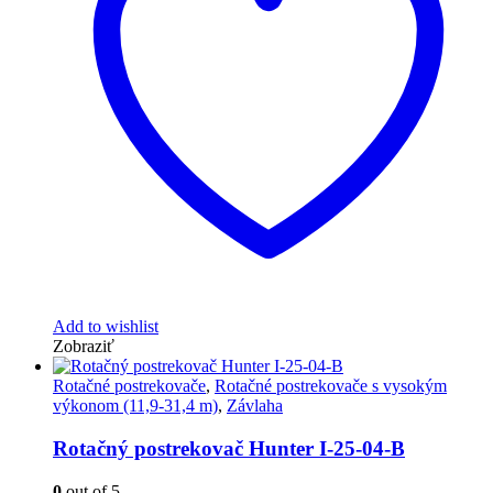
Add to wishlist
Zobraziť
Rotačné postrekovače
,
Rotačné postrekovače s vysokým
výkonom (11,9-31,4 m)
,
Závlaha
Rotačný postrekovač Hunter I-25-04-B
0
out of 5