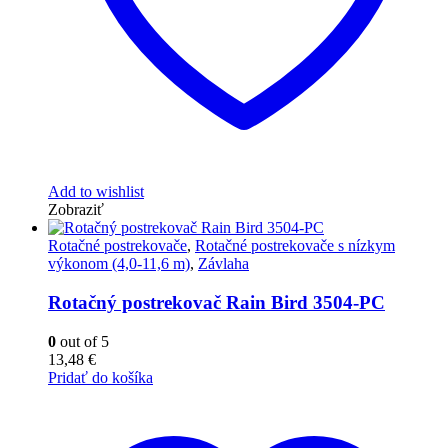
Add to wishlist
Zobraziť
Rotačné postrekovače
,
Rotačné postrekovače s nízkym
výkonom (4,0-11,6 m)
,
Závlaha
Rotačný postrekovač Rain Bird 3504-PC
0
out of 5
13,48
€
Pridať do košíka