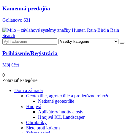
né
ie
Kamenná predajňa
Golianovo 631
né
ie
Search
né
ie
Prihlásenie/Registrácia
Môj účet
0
Zobraziť kategórie
Dom a záhrada
Geotextílie, agrotextílie a protierózne rohože
Netkané geotextílie
Hnojivá
Aplikátory hnojív a osív
Hnojivá ICL Landscaper
Obrubníky
Siete proti krtkom