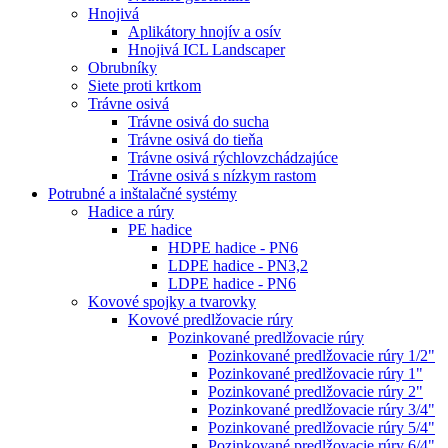
Hnojivá
Aplikátory hnojív a osív
Hnojivá ICL Landscaper
Obrubníky
Siete proti krtkom
Trávne osivá
Trávne osivá do sucha
Trávne osivá do tieňa
Trávne osivá rýchlovzchádzajúce
Trávne osivá s nízkym rastom
Potrubné a inštalačné systémy
Hadice a rúry
PE hadice
HDPE hadice - PN6
LDPE hadice - PN3,2
LDPE hadice - PN6
Kovové spojky a tvarovky
Kovové predlžovacie rúry
Pozinkované predlžovacie rúry
Pozinkované predlžovacie rúry 1/2"
Pozinkované predlžovacie rúry 1"
Pozinkované predlžovacie rúry 2"
Pozinkované predlžovacie rúry 3/4"
Pozinkované predlžovacie rúry 5/4"
Pozinkované predlžovacie rúry 6/4"