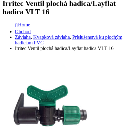
Irritec Ventil plochá hadica/Layflat
hadica VLT 16
Home
Obchod
Závlaha
,
Kvapková závlaha
,
Príslušenstvá ku plochým
hadiciam PVC
Irritec Ventil plochá hadica/Layflat hadica VLT 16