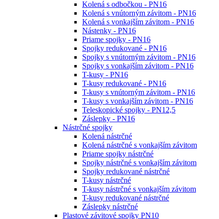
Kolená s odbočkou - PN16
Kolená s vnútorným závitom - PN16
Kolená s vonkajším závitom - PN16
Nástenky - PN16
Priame spojky - PN16
Spojky redukované - PN16
Spojky s vnútorným závitom - PN16
Spojky s vonkajším závitom - PN16
T-kusy - PN16
T-kusy redukované - PN16
T-kusy s vnútorným závitom - PN16
T-kusy s vonkajším závitom - PN16
Teleskopické spojky - PN12,5
Záslepky - PN16
Nástrčné spojky
Kolená nástrčné
Kolená nástrčné s vonkajším závitom
Priame spojky nástrčné
Spojky nástrčné s vonkajším závitom
Spojky redukované nástrčné
T-kusy nástrčné
T-kusy nástrčné s vonkajším závitom
T-kusy redukované nástrčné
Záslepky nástrčné
Plastové závitové spojky PN10