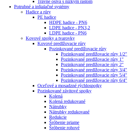
Trávne osivá s nízkym rastom
Potrubné a inštalačné systémy
Hadice a rúry
PE hadice
HDPE hadice - PN6
LDPE hadice - PN3,2
LDPE hadice - PN6
Kovové spojky a tvarovky
Kovové predlžovacie rúry
Pozinkované predlžovacie rúry
Pozinkované predlžovacie rúry 1/2"
Pozinkované predlžovacie rúry 1"
Pozinkované predlžovacie rúry 2"
Pozinkované predlžovacie rúry 3/4"
Pozinkované predlžovacie rúry 5/4"
Pozinkované predlžovacie rúry 6/4"
Oceľové a mosadzné rýchlospojky
Pozinkované závitové spojky
Kolená
Kolená redukované
Nátrubky
Nátrubky redukované
Redukcie
Šróbenie priame
Šróbenie rohové