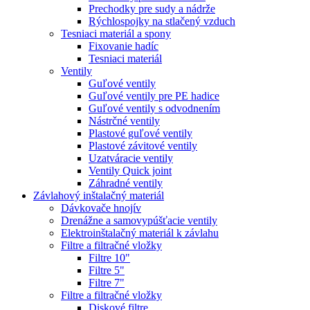
Prechodky pre sudy a nádrže
Rýchlospojky na stlačený vzduch
Tesniaci materiál a spony
Fixovanie hadíc
Tesniaci materiál
Ventily
Guľové ventily
Guľové ventily pre PE hadice
Guľové ventily s odvodnením
Nástrčné ventily
Plastové guľové ventily
Plastové závitové ventily
Uzatváracie ventily
Ventily Quick joint
Záhradné ventily
Závlahový inštalačný materiál
Dávkovače hnojív
Drenážne a samovypúšťacie ventily
Elektroinštalačný materiál k závlahu
Filtre a filtračné vložky
Filtre 10"
Filtre 5"
Filtre 7"
Filtre a filtračné vložky
Diskové filtre