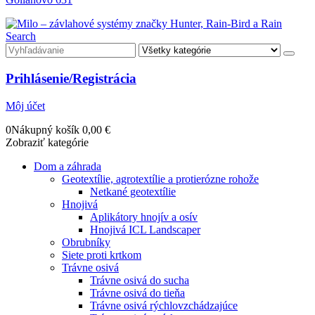
Search
Prihlásenie/Registrácia
Môj účet
0
Nákupný košík
0,00
€
Zobraziť kategórie
Dom a záhrada
Geotextílie, agrotextílie a protierózne rohože
Netkané geotextílie
Hnojivá
Aplikátory hnojív a osív
Hnojivá ICL Landscaper
Obrubníky
Siete proti krtkom
Trávne osivá
Trávne osivá do sucha
Trávne osivá do tieňa
Trávne osivá rýchlovzchádzajúce