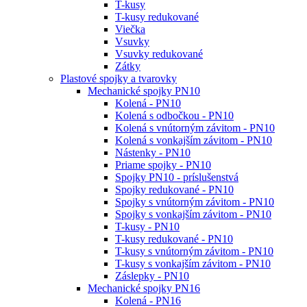
T-kusy
T-kusy redukované
Viečka
Vsuvky
Vsuvky redukované
Zátky
Plastové spojky a tvarovky
Mechanické spojky PN10
Kolená - PN10
Kolená s odbočkou - PN10
Kolená s vnútorným závitom - PN10
Kolená s vonkajším závitom - PN10
Nástenky - PN10
Priame spojky - PN10
Spojky PN10 - príslušenstvá
Spojky redukované - PN10
Spojky s vnútorným závitom - PN10
Spojky s vonkajším závitom - PN10
T-kusy - PN10
T-kusy redukované - PN10
T-kusy s vnútorným závitom - PN10
T-kusy s vonkajším závitom - PN10
Záslepky - PN10
Mechanické spojky PN16
Kolená - PN16