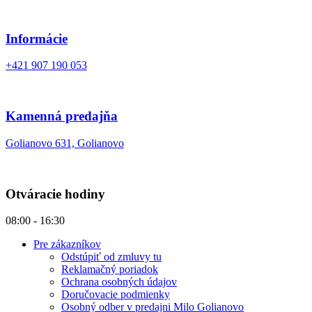
Informácie
+421 907 190 053
Kamenná predajňa
Golianovo 631, Golianovo
Otváracie hodiny
08:00 - 16:30
Pre zákazníkov
Odstúpiť od zmluvy tu
Reklamačný poriadok
Ochrana osobných údajov
Doručovacie podmienky
Osobný odber v predajni Milo Golianovo