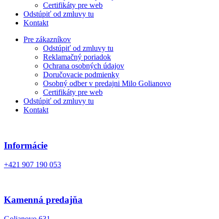
Certifikáty pre web
Odstúpiť od zmluvy tu
Kontakt
Pre zákazníkov
Odstúpiť od zmluvy tu
Reklamačný poriadok
Ochrana osobných údajov
Doručovacie podmienky
Osobný odber v predajni Milo Golianovo
Certifikáty pre web
Odstúpiť od zmluvy tu
Kontakt
Informácie
+421 907 190 053
Kamenná predajňa
Golianovo 631