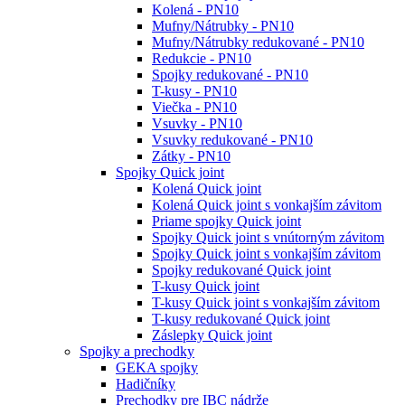
Kolená - PN10
Mufny/Nátrubky - PN10
Mufny/Nátrubky redukované - PN10
Redukcie - PN10
Spojky redukované - PN10
T-kusy - PN10
Viečka - PN10
Vsuvky - PN10
Vsuvky redukované - PN10
Zátky - PN10
Spojky Quick joint
Kolená Quick joint
Kolená Quick joint s vonkajším závitom
Priame spojky Quick joint
Spojky Quick joint s vnútorným závitom
Spojky Quick joint s vonkajším závitom
Spojky redukované Quick joint
T-kusy Quick joint
T-kusy Quick joint s vonkajším závitom
T-kusy redukované Quick joint
Záslepky Quick joint
Spojky a prechodky
GEKA spojky
Hadičníky
Prechodky pre IBC nádrže