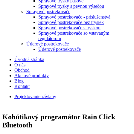
Sprayové trysky pásové
Sprayové trysky s pevnou výsečou
Sprayové postrekovače
Sprayové postrekovače - príslušenstvá
Sprayové postrekovače bez trysiek
Sprayové postrekovače s tryskou
Sprayové postrekovače so vstavaným
regulátorom
Úderové postrekovače
Úderové postrekovače
Úvodná stránka
O nás
Obchod
Akciové produkty
Blog
Kontakt
Projektovanie závlahy
Kohútikový programátor Rain Click
Bluetooth