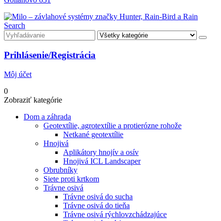
Search
Prihlásenie/Registrácia
Môj účet
0
Zobraziť kategórie
Dom a záhrada
Geotextílie, agrotextílie a protierózne rohože
Netkané geotextílie
Hnojivá
Aplikátory hnojív a osív
Hnojivá ICL Landscaper
Obrubníky
Siete proti krtkom
Trávne osivá
Trávne osivá do sucha
Trávne osivá do tieňa
Trávne osivá rýchlovzchádzajúce