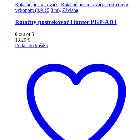
Rotačné postrekovače
,
Rotačné postrekovače so stredným
výkonom (4,9-15,8 m)
,
Závlaha
Rotačný postrekovač Hunter PGP-ADJ
0
out of 5
13,20
€
Pridať do košíka