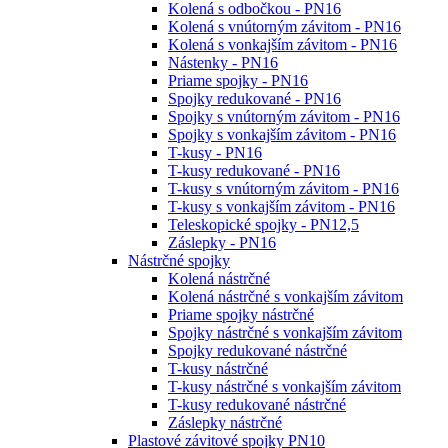
Kolená s odbočkou - PN16
Kolená s vnútorným závitom - PN16
Kolená s vonkajším závitom - PN16
Nástenky - PN16
Priame spojky - PN16
Spojky redukované - PN16
Spojky s vnútorným závitom - PN16
Spojky s vonkajším závitom - PN16
T-kusy - PN16
T-kusy redukované - PN16
T-kusy s vnútorným závitom - PN16
T-kusy s vonkajším závitom - PN16
Teleskopické spojky - PN12,5
Záslepky - PN16
Nástrčné spojky
Kolená nástrčné
Kolená nástrčné s vonkajším závitom
Priame spojky nástrčné
Spojky nástrčné s vonkajším závitom
Spojky redukované nástrčné
T-kusy nástrčné
T-kusy nástrčné s vonkajším závitom
T-kusy redukované nástrčné
Záslepky nástrčné
Plastové závitové spojky PN10