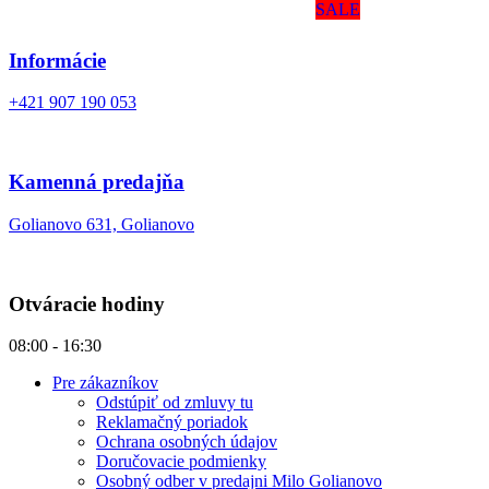
SALE
Informácie
+421 907 190 053
Kamenná predajňa
Golianovo 631, Golianovo
Otváracie hodiny
08:00 - 16:30
Pre zákazníkov
Odstúpiť od zmluvy tu
Reklamačný poriadok
Ochrana osobných údajov
Doručovacie podmienky
Osobný odber v predajni Milo Golianovo