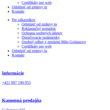
Certifikáty pre web
Odstúpiť od zmluvy tu
Kontakt
Pre zákazníkov
Odstúpiť od zmluvy tu
Reklamačný poriadok
Ochrana osobných údajov
Doručovacie podmienky
Osobný odber v predajni Milo Golianovo
Certifikáty pre web
Odstúpiť od zmluvy tu
Kontakt
Informácie
+421 907 190 053
Kamenná predajňa
Golianovo 631