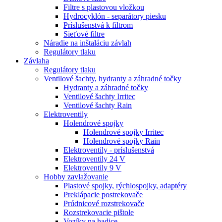
Filtre s plastovou vložkou
Hydrocyklón - separátory piesku
Príslušenstvá k filtrom
Sieťové filtre
Náradie na inštaláciu závlah
Regulátory tlaku
Závlaha
Regulátory tlaku
Ventilové šachty, hydranty a záhradné točky
Hydranty a záhradné točky
Ventilové šachty Irritec
Ventilové šachty Rain
Elektroventily
Holendrové spojky
Holendrové spojky Irritec
Holendrové spojky Rain
Elektroventily - príslušenstvá
Elektroventily 24 V
Elektroventily 9 V
Hobby zavlažovanie
Plastové spojky, rýchlospojky, adaptéry
Preklápacie postrekovače
Prúdnicové rozstrekovače
Rozstrekovacie pištole
Vozíky na hadice