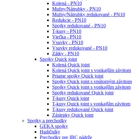
Kolená - PN10
Mufny/Nátrubky - PN10
Mufny/Nátrubky redukované - PN10
Redukcie - PN10
Spojky redukované - PN10
T-kusy - PN10
Viečka - PN10
Vsuvky - PN10
Vsuvky redukované - PN10
Zátky - PN10
Spojky Quick joint
Kolená Quick joint
Kolená Quick joint s vonkajším závitom
Priame spojky Quick joint
Spojky Quick joint s vnútorným závitom
Spojky Quick joint s vonkajším závitom
Spojky redukované Quick joint
T-kusy Quick joint
T-kusy Quick joint s vonkajším závitom
T-kusy redukované Quick joint
Záslepky Quick joint
Spojky a prechodky
GEKA spojky
Hadičníky
Prechodky pre IBC nádrže