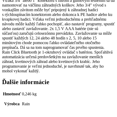
Vďaka 3/4″ alebo 1″ konektoru s filtrom a gumovým tesnením sa dá
namontovať na väčšinu záhradných kolíkov. Jeho 3/4″ vývod s
vonkajším závitom môže byť pripojený k záhradnej hadici
s rýchloupínacím konektorom alebo dokonca k PE hadice alebo ku
kvapkovej hadici. Vďaka veľmi jednoduchému a prehľadnému
návodu môže každý ľahko pochopiť, ako nastaviť programy, spustiť
alebo zastaviť zavlažovanie. 2x 1,5 V AAA batérie (nie sú
súčasťou) zaručujú celosezónnu prevádzku. Zavlažovanie sa môže
spustiť každých 12, 24 alebo 48 hodín s 2, 5, 10 alebo 15
minútovým chode pomocou ľahko ovládateľného otočného
prepínača. Dá sa na tom naprogramovať čas prvého spustenia.
Rain Click Bluetooth je 1-okruhový ovládač s batériou. Spoľahlivá
automatizácia určená predovšetkým na zavlažovanie menších
záhrad, kvetinových záhrad alebo kvetinových krabíc. Jeho
programovanie je veľmi jednoduché, je navrhnuté tak, aby ho
mohol vykonať každý.
Ďalšie informácie
Hmotnosť
0,246 kg
Výrobca
Rain