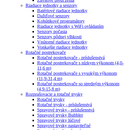
Závitové predľženia
Riadiace jednotky a senzory
Batériové riadiace jednotky
Dažďové senzory
Kohútikové programátory
Riadiace jednotky s WiFi ovládaním
Senzory počasia
Senzory pôdnej vlhkosti
Vnútorné riadiace jednotky
Vonkajšie riadiace jednotky
Rotačné postrekovače
Rotačné postrekovače - príslušenstvá
Rotačné postrekovače s nízkym výkonom (4,0-
11,6 m)
Rotačné postrekovače s vysokým výkonom
(11,9-31,4 m)
Rotačné postrekovače so stredným výkonom
(4,9-15,8 m)
Rozprašovacie a rotačné trysky
Rotačné trysky
Rotačné trysky - príslušenstvá
Sprayové trysky - príslušenstvá
Sprayové trysky Bubbler
Sprayové trysky lúčové
Sprayové trysky nastaviteľné