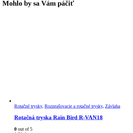
Mohlo by sa Vám páčiť
Rotačné trysky
,
Rozprašovacie a rotačné trysky
,
Závlaha
Rotačná tryska Rain Bird R-VAN18
0
out of 5