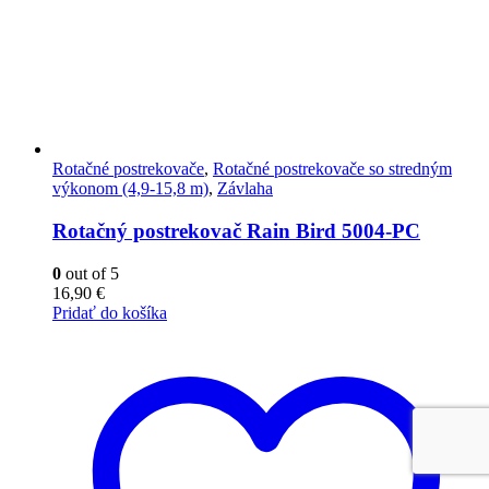
Rotačné postrekovače
,
Rotačné postrekovače so stredným
výkonom (4,9-15,8 m)
,
Závlaha
Rotačný postrekovač Rain Bird 5004-PC
0
out of 5
16,90
€
Pridať do košíka