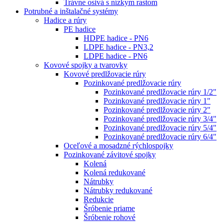
Trávne osivá s nízkym rastom
Potrubné a inštalačné systémy
Hadice a rúry
PE hadice
HDPE hadice - PN6
LDPE hadice - PN3,2
LDPE hadice - PN6
Kovové spojky a tvarovky
Kovové predlžovacie rúry
Pozinkované predlžovacie rúry
Pozinkované predlžovacie rúry 1/2"
Pozinkované predlžovacie rúry 1"
Pozinkované predlžovacie rúry 2"
Pozinkované predlžovacie rúry 3/4"
Pozinkované predlžovacie rúry 5/4"
Pozinkované predlžovacie rúry 6/4"
Oceľové a mosadzné rýchlospojky
Pozinkované závitové spojky
Kolená
Kolená redukované
Nátrubky
Nátrubky redukované
Redukcie
Šróbenie priame
Šróbenie rohové