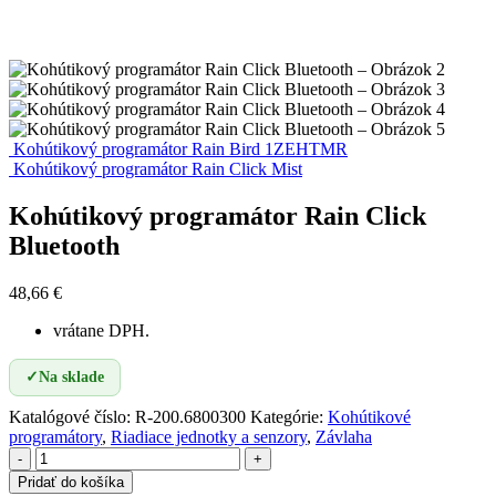
Kohútikový programátor Rain Bird 1ZEHTMR
Kohútikový programátor Rain Click Mist
Kohútikový programátor Rain Click
Bluetooth
48,66
€
vrátane DPH.
✓
Na sklade
Katalógové číslo:
R-200.6800300
Kategórie:
Kohútikové
programátory
,
Riadiace jednotky a senzory
,
Závlaha
-
+
Pridať do košíka