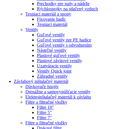
Prechodky pre sudy a nádrže
Rýchlospojky na stlačený vzduch
Tesniaci materiál a spony
Fixovanie hadíc
Tesniaci materiál
Ventily
Guľové ventily
Guľové ventily pre PE hadice
Guľové ventily s odvodnením
Nástrčné ventily
Plastové guľové ventily
Plastové závitové ventily
Uzatváracie ventily
Ventily Quick joint
Záhradné ventily
Závlahový inštalačný materiál
Dávkovače hnojív
Drenážne a samovypúšťacie ventily
Elektroinštalačný materiál k závlahu
Filtre a filtračné vložky
Filtre 10"
Filtre 5"
Filtre 7"
Filtre a filtračné vložky
Diskové filtre