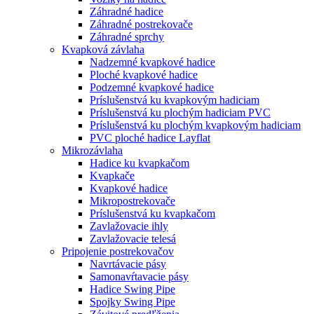
Záhradné hadice
Záhradné postrekovače
Záhradné sprchy
Kvapková závlaha
Nadzemné kvapkové hadice
Ploché kvapkové hadice
Podzemné kvapkové hadice
Príslušenstvá ku kvapkovým hadiciam
Príslušenstvá ku plochým hadiciam PVC
Príslušenstvá ku plochým kvapkovým hadiciam
PVC ploché hadice Layflat
Mikrozávlaha
Hadice ku kvapkačom
Kvapkače
Kvapkové hadice
Mikropostrekovače
Príslušenstvá ku kvapkačom
Zavlažovacie ihly
Zavlažovacie telesá
Pripojenie postrekovačov
Navrtávacie pásy
Samonavŕtavacie pásy
Hadice Swing Pipe
Spojky Swing Pipe