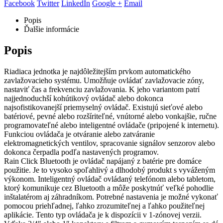
Facebook
Twitter
LinkedIn
Google +
Email
Popis
Ďalšie informácie
Popis
Riadiaca jednotka je najdôležitejším prvkom automatického
zavlažovacieho systému. Umožňuje ovládať zavlažovacie zóny,
nastaviť čas a frekvenciu zavlažovania. K jeho variantom patrí
najjednoduchší kohútikový ovládač alebo dokonca
najsofistikovanejší priemyselný ovládač. Existujú sieťové alebo
batériové, pevné alebo rozšíriteľné, vnútorné alebo vonkajšie, ručne
programovateľné alebo inteligentné ovládače (pripojené k internetu).
Funkciou ovládača je otváranie alebo zatváranie
elektromagnetických ventilov, spracovanie signálov senzorov alebo
dokonca čerpadla podľa nastavených programov.
Rain Click Bluetooth je ovládač napájaný z batérie pre domáce
použitie. Je to vysoko spoľahlivý a dlhodobý produkt s vyváženým
výkonom. Inteligentný ovládač ovládaný telefónom alebo tabletom,
ktorý komunikuje cez Bluetooth a môže poskytnúť veľké pohodlie
inštalatérom aj záhradníkom. Potrebné nastavenia je možné vykonať
pomocou priehľadnej, ľahko zrozumiteľnej a ľahko použiteľnej
aplikácie. Tento typ ovládača je k dispozícii v 1-zónovej verzii.