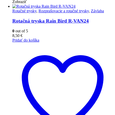
Zobraziť
Rotačné trysky
,
Rozprašovacie a rotačné trysky
,
Závlaha
Rotačná tryska Rain Bird R-VAN24
0
out of 5
8,50
€
Pridať do košíka