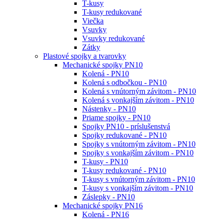
T-kusy
T-kusy redukované
Viečka
Vsuvky
Vsuvky redukované
Zátky
Plastové spojky a tvarovky
Mechanické spojky PN10
Kolená - PN10
Kolená s odbočkou - PN10
Kolená s vnútorným závitom - PN10
Kolená s vonkajším závitom - PN10
Nástenky - PN10
Priame spojky - PN10
Spojky PN10 - príslušenstvá
Spojky redukované - PN10
Spojky s vnútorným závitom - PN10
Spojky s vonkajším závitom - PN10
T-kusy - PN10
T-kusy redukované - PN10
T-kusy s vnútorným závitom - PN10
T-kusy s vonkajším závitom - PN10
Záslepky - PN10
Mechanické spojky PN16
Kolená - PN16