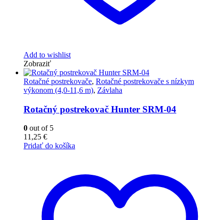
Add to wishlist
Zobraziť
Rotačné postrekovače
,
Rotačné postrekovače s nízkym
výkonom (4,0-11,6 m)
,
Závlaha
Rotačný postrekovač Hunter SRM-04
0
out of 5
11,25
€
Pridať do košíka