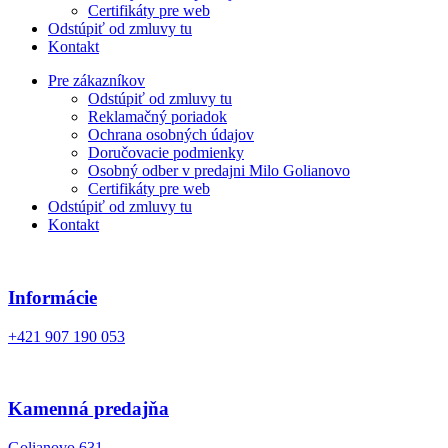
Certifikáty pre web
Odstúpiť od zmluvy tu
Kontakt
Pre zákazníkov
Odstúpiť od zmluvy tu
Reklamačný poriadok
Ochrana osobných údajov
Doručovacie podmienky
Osobný odber v predajni Milo Golianovo
Certifikáty pre web
Odstúpiť od zmluvy tu
Kontakt
Informácie
+421 907 190 053
Kamenná predajňa
Golianovo 631