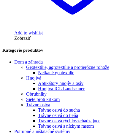
Add to wishlist
Zobraziť
Kategórie produktov
Dom a záhrada
Geotextílie, agrotextílie a protierózne rohože
Netkané geotextílie
Hnojivá
Aplikátory hnojív a osív
Hnojivá ICL Landscaper
Obrubníky
Siete proti krtkom
Trávne osivá
Trávne osivá do sucha
Trávne osivá do tieňa
Trávne osivá rýchlovzchádzajúce
Trávne osivá s nízkym rastom
Potrubné a inštalačné systémy