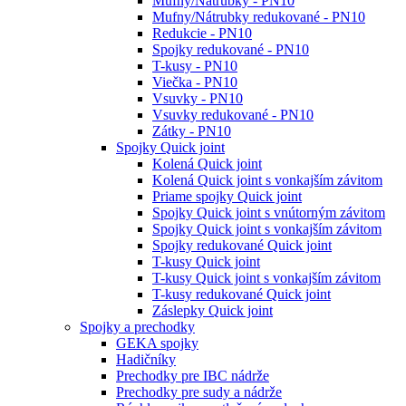
Mufny/Nátrubky - PN10
Mufny/Nátrubky redukované - PN10
Redukcie - PN10
Spojky redukované - PN10
T-kusy - PN10
Viečka - PN10
Vsuvky - PN10
Vsuvky redukované - PN10
Zátky - PN10
Spojky Quick joint
Kolená Quick joint
Kolená Quick joint s vonkajším závitom
Priame spojky Quick joint
Spojky Quick joint s vnútorným závitom
Spojky Quick joint s vonkajším závitom
Spojky redukované Quick joint
T-kusy Quick joint
T-kusy Quick joint s vonkajším závitom
T-kusy redukované Quick joint
Záslepky Quick joint
Spojky a prechodky
GEKA spojky
Hadičníky
Prechodky pre IBC nádrže
Prechodky pre sudy a nádrže