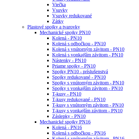
Viečka
Vsuvky
Vsuvky redukované
Zátky
Plastové spojky a tvarovky
Mechanické spojky PN10
Kolená - PN10
Kolená s odbočkou - PN10
Kolená s vnútorným závitom - PN10
Kolená s vonkajším závitom - PN10
Nástenky - PN10
Priame spojky - PN10
Spojky PN10 - príslušenstvá
Spojky redukované - PN10
Spojky s vnútorným závitom - PN10
Spojky s vonkajším závitom - PN10
T-kusy - PN10
T-kusy redukované - PN10
T-kusy s vnútorným závitom - PN10
T-kusy s vonkajším závitom - PN10
Záslepky - PN10
Mechanické spojky PN16
Kolená - PN16
Kolená s odbočkou - PN16
Kolená s vnútorným závitom - PN16