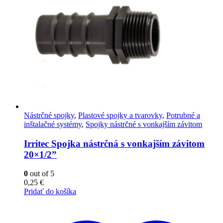
Nástrčné spojky
,
Plastové spojky a tvarovky
,
Potrubné a
inštalačné systémy
,
Spojky nástrčné s vonkajším závitom
Irritec Spojka nástrčná s vonkajším závitom
20×1/2”
0
out of 5
0,25
€
Pridať do košíka