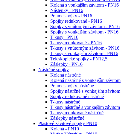
Kolená s vonkajším závitom - PN16
Nástenky - PN16
Priame spojky - PN16
Spojky redukované - PN16
Spojky s vnútorným závitom - PN16
Spojky s vonkajším závitom - PN16
T-kusy - PN16
T-kusy redukované - PN16
T-kusy s vnútorným závitom - PN16
T-kusy s vonkajším závitom - PN16
Teleskopické spojky - PN12,5
Záslepky - PN16
Nástrčné spojky
Kolená nástrčné
Kolená nástrčné s vonkajším závitom
Priame spojky nástrčné
Spojky nástrčné s vonkajším závitom
Spojky redukované nástrčné
T-kusy nástrčné
T-kusy nástrčné s vonkajším závitom
T-kusy redukované nástrčné
Záslepky nástrčné
Plastové závitové spojky PN10
Kolená - PN10