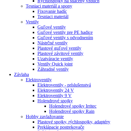
Rýchlospojky na stlačený vzduch
Tesniaci materiál a spony
Fixovanie hadíc
Tesniaci materiál
Ventily
Guľové ventily
Guľové ventily pre PE hadice
Guľové ventily s odvodnením
Nástrčné ventily
Plastové guľové ventily
Plastové závitové ventily
Uzatváracie ventily
Ventily Quick joint
Záhradné ventily
Závlaha
Elektroventily
Elektroventily - príslušenstvá
Elektroventily 24 V
Elektroventily 9 V
Holendrové spojky
Holendrové spojky Irritec
Holendrové spojky Rain
Hobby zavlažovanie
Plastové spojky, rýchlospojky, adaptéry
Preklápacie postrekovače