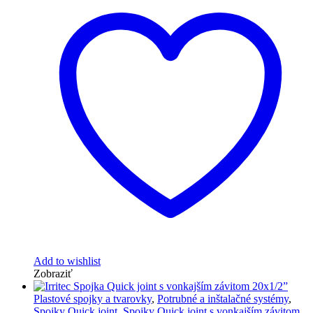
Add to wishlist
Zobraziť
Plastové spojky a tvarovky
,
Potrubné a inštalačné systémy
,
Spojky Quick joint
,
Spojky Quick joint s vonkajším závitom