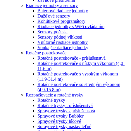
Závitové predľženia
Riadiace jednotky a senzory
Batériové riadiace jednotky
Dažďové senzory
Kohútikové programátory
Riadiace jednotky s WiFi ovládaním
Senzory počasia
Senzory pôdnej vlhkosti
Vnútorné riadiace jednotky
Vonkajšie riadiace jednotky
Rotačné postrekovače
Rotačné postrekovače - príslušenstvá
Rotačné postrekovače s nízkym výkonom (4,0-
11,6 m)
Rotačné postrekovače s vysokým výkonom
(11,9-31,4 m)
Rotačné postrekovače so stredným výkonom
(4,9-15,8 m)
Rozprašovacie a rotačné trysky
Rotačné trysky
Rotačné trysky - príslušenstvá
Sprayové trysky - príslušenstvá
Sprayové trysky Bubbler
Sprayové trysky lúčové
Sprayové trysky nastaviteľné