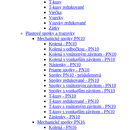
T-kusy
T-kusy redukované
Viečka
Vsuvky
Vsuvky redukované
Zátky
Plastové spojky a tvarovky
Mechanické spojky PN10
Kolená - PN10
Kolená s odbočkou - PN10
Kolená s vnútorným závitom - PN10
Kolená s vonkajším závitom - PN10
Nástenky - PN10
Priame spojky - PN10
Spojky PN10 - príslušenstvá
Spojky redukované - PN10
Spojky s vnútorným závitom - PN10
Spojky s vonkajším závitom - PN10
T-kusy - PN10
T-kusy redukované - PN10
T-kusy s vnútorným závitom - PN10
T-kusy s vonkajším závitom - PN10
Záslepky - PN10
Mechanické spojky PN16
Kolená - PN16