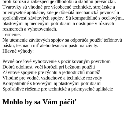
proti korózii a zabezpečuje dlhodobú a stabilnú prevádzku.
Tvarovky sú vhodné pre všeobecné technické, strojárske a
priemyselné aplikácie, kde je dôležitá mechanická pevnosť a
spoľahlivosť závitových spojov. Sú kompatibilné s oceľovými,
plastovými aj medenými potrubiami a dostupné v rôznych
rozmeroch a vyhotoveniach.
Tesnenie:
Na utesnenie závitových spojov sa odporúča použiť teflónovú
pásku, tesniacu niť alebo tesniacu pastu na závity.
Hlavné výhody:
Pevné oceľové vyhotovenie s pozinkovaným povrchom
Dobrá odolnosť voči korózii pri bežnom použití
Závitové spojenie pre rýchlu a jednoduchú montáž
Vhodné pre vodné, vzduchové a technické rozvody
Kompatibilné s kovovými aj plastovými potrubiami
Spoľahlivé riešenie pre technické a priemyselné aplikácie
Mohlo by sa Vám páčiť