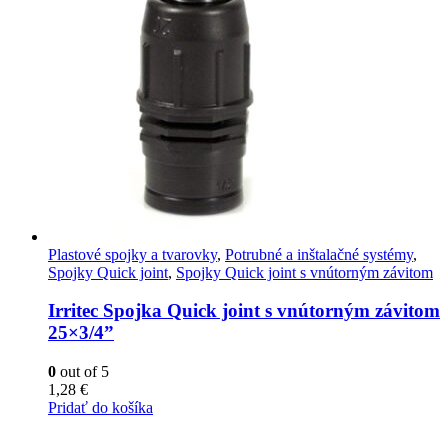
Plastové spojky a tvarovky
,
Potrubné a inštalačné systémy
,
Spojky Quick joint
,
Spojky Quick joint s vnútorným závitom
Irritec Spojka Quick joint s vnútorným závitom
25×3/4”
0
out of 5
1,28
€
Pridať do košíka