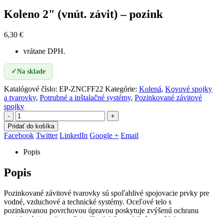
Koleno 2" (vnút. závit) – pozink
6,30
€
vrátane DPH.
✓
Na sklade
Katalógové číslo:
EP-ZNCFF22
Kategórie:
Kolená
,
Kovové spojky
a tvarovky
,
Potrubné a inštalačné systémy
,
Pozinkované závitové
spojky
-
+
Pridať do košíka
Facebook
Twitter
LinkedIn
Google +
Email
Popis
Popis
Pozinkované závitové tvarovky sú spoľahlivé spojovacie prvky pre
vodné, vzduchové a technické systémy. Oceľové telo s
pozinkovanou povrchovou úpravou poskytuje zvýšenú ochranu