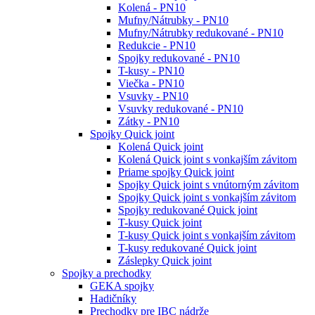
Kolená - PN10
Mufny/Nátrubky - PN10
Mufny/Nátrubky redukované - PN10
Redukcie - PN10
Spojky redukované - PN10
T-kusy - PN10
Viečka - PN10
Vsuvky - PN10
Vsuvky redukované - PN10
Zátky - PN10
Spojky Quick joint
Kolená Quick joint
Kolená Quick joint s vonkajším závitom
Priame spojky Quick joint
Spojky Quick joint s vnútorným závitom
Spojky Quick joint s vonkajším závitom
Spojky redukované Quick joint
T-kusy Quick joint
T-kusy Quick joint s vonkajším závitom
T-kusy redukované Quick joint
Záslepky Quick joint
Spojky a prechodky
GEKA spojky
Hadičníky
Prechodky pre IBC nádrže