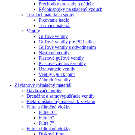
Prechodky pre sudy a nádrže
Rýchlospojky na stlačený vzduch
Tesniaci materiál a spony
Fixovanie hadíc
Tesniaci materiál
Ventily
Guľové ventily
Guľové ventily pre PE hadice
Guľové ventily s odvodnením
Nástrčné ventily
Plastové guľové ventily
Plastové závitové ventily
Uzatváracie ventily
Ventily Quick joint
Záhradné ventily
Závlahový inštalačný materiál
Dávkovače hnojív
Drenážne a samovypúšťacie ventily
Elektroinštalačný materiál k závlahu
Filtre a filtračné vložky
Filtre 10"
Filtre 5"
Filtre 7"
Filtre a filtračné vložky
Diskové filtre