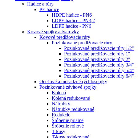
Hadice a rúry
PE hadice
HDPE hadice - PN6
LDPE hadice - PN3,2
LDPE hadice - PN6
Kovové spojky a tvarovky
Kovové predlžovacie rúry
Pozinkované predlžovacie rúry
Pozinkované predlžovacie rúry 1/2"
Pozinkované predlžovacie rúry 1"
Pozinkované predlžovacie rúry 2"
Pozinkované predlžovacie rúry 3/4"
Pozinkované predlžovacie rúry 5/4"
Pozinkované predlžovacie rúry 6/4"
Oceľové a mosadzné rýchlospojky
Pozinkované závitové spojky
Kolená
Kolená redukované
Nátrubky
Nátrubky redukované
Redukcie
Šróbenie priame
Šróbenie rohové
T-kusy
T-kusy redukované