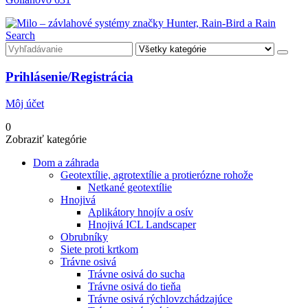
Search
Prihlásenie/Registrácia
Môj účet
0
Zobraziť kategórie
Dom a záhrada
Geotextílie, agrotextílie a protierózne rohože
Netkané geotextílie
Hnojivá
Aplikátory hnojív a osív
Hnojivá ICL Landscaper
Obrubníky
Siete proti krtkom
Trávne osivá
Trávne osivá do sucha
Trávne osivá do tieňa
Trávne osivá rýchlovzchádzajúce