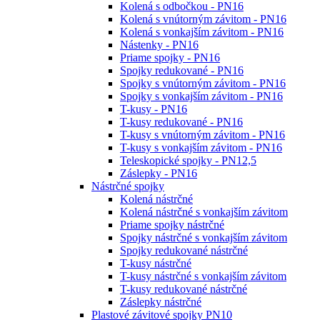
Kolená s odbočkou - PN16
Kolená s vnútorným závitom - PN16
Kolená s vonkajším závitom - PN16
Nástenky - PN16
Priame spojky - PN16
Spojky redukované - PN16
Spojky s vnútorným závitom - PN16
Spojky s vonkajším závitom - PN16
T-kusy - PN16
T-kusy redukované - PN16
T-kusy s vnútorným závitom - PN16
T-kusy s vonkajším závitom - PN16
Teleskopické spojky - PN12,5
Záslepky - PN16
Nástrčné spojky
Kolená nástrčné
Kolená nástrčné s vonkajším závitom
Priame spojky nástrčné
Spojky nástrčné s vonkajším závitom
Spojky redukované nástrčné
T-kusy nástrčné
T-kusy nástrčné s vonkajším závitom
T-kusy redukované nástrčné
Záslepky nástrčné
Plastové závitové spojky PN10