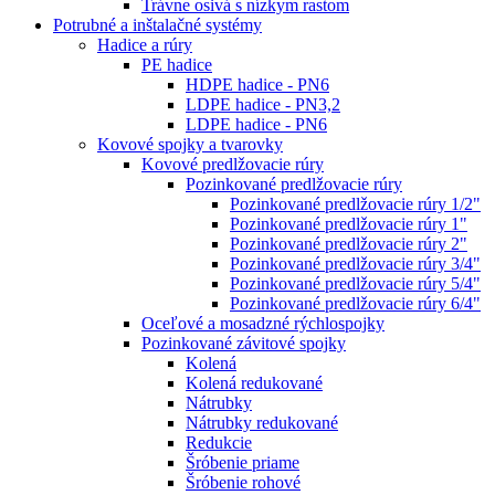
Trávne osivá s nízkym rastom
Potrubné a inštalačné systémy
Hadice a rúry
PE hadice
HDPE hadice - PN6
LDPE hadice - PN3,2
LDPE hadice - PN6
Kovové spojky a tvarovky
Kovové predlžovacie rúry
Pozinkované predlžovacie rúry
Pozinkované predlžovacie rúry 1/2"
Pozinkované predlžovacie rúry 1"
Pozinkované predlžovacie rúry 2"
Pozinkované predlžovacie rúry 3/4"
Pozinkované predlžovacie rúry 5/4"
Pozinkované predlžovacie rúry 6/4"
Oceľové a mosadzné rýchlospojky
Pozinkované závitové spojky
Kolená
Kolená redukované
Nátrubky
Nátrubky redukované
Redukcie
Šróbenie priame
Šróbenie rohové