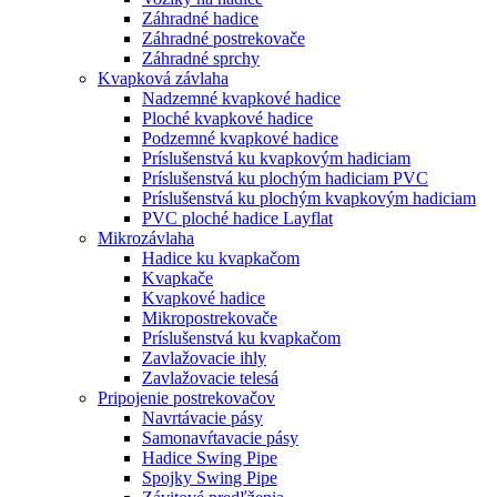
Záhradné hadice
Záhradné postrekovače
Záhradné sprchy
Kvapková závlaha
Nadzemné kvapkové hadice
Ploché kvapkové hadice
Podzemné kvapkové hadice
Príslušenstvá ku kvapkovým hadiciam
Príslušenstvá ku plochým hadiciam PVC
Príslušenstvá ku plochým kvapkovým hadiciam
PVC ploché hadice Layflat
Mikrozávlaha
Hadice ku kvapkačom
Kvapkače
Kvapkové hadice
Mikropostrekovače
Príslušenstvá ku kvapkačom
Zavlažovacie ihly
Zavlažovacie telesá
Pripojenie postrekovačov
Navrtávacie pásy
Samonavŕtavacie pásy
Hadice Swing Pipe
Spojky Swing Pipe