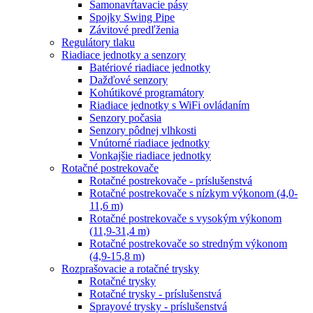
Samonavŕtavacie pásy
Spojky Swing Pipe
Závitové predľženia
Regulátory tlaku
Riadiace jednotky a senzory
Batériové riadiace jednotky
Dažďové senzory
Kohútikové programátory
Riadiace jednotky s WiFi ovládaním
Senzory počasia
Senzory pôdnej vlhkosti
Vnútorné riadiace jednotky
Vonkajšie riadiace jednotky
Rotačné postrekovače
Rotačné postrekovače - príslušenstvá
Rotačné postrekovače s nízkym výkonom (4,0-
11,6 m)
Rotačné postrekovače s vysokým výkonom
(11,9-31,4 m)
Rotačné postrekovače so stredným výkonom
(4,9-15,8 m)
Rozprašovacie a rotačné trysky
Rotačné trysky
Rotačné trysky - príslušenstvá
Sprayové trysky - príslušenstvá