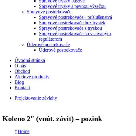
Sprayové trysky pásové
Sprayové trysky s pevnou výsečou
Sprayové postrekovače
Sprayové postrekovače - príslušenstvá
Sprayové postrekovače bez trysiek
Sprayové postrekovače s tryskou
Sprayové postrekovače so vstavaným
regulátorom
Úderové postrekovače
Úderové postrekovače
Úvodná stránka
O nás
Obchod
Akciové produkty
Blog
Kontakt
Projektovanie závlahy
Koleno 2" (vnút. závit) – pozink
Home