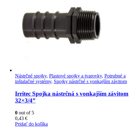
Nástrčné spojky
,
Plastové spojky a tvarovky
,
Potrubné a
inštalačné systémy
,
Spojky nástrčné s vonkajším závitom
Irritec Spojka nástrčná s vonkajším závitom
32×3/4”
0
out of 5
0,43
€
Pridať do košíka