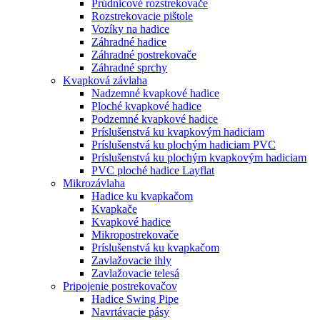
Prúdnicové rozstrekovače
Rozstrekovacie pištole
Vozíky na hadice
Záhradné hadice
Záhradné postrekovače
Záhradné sprchy
Kvapková závlaha
Nadzemné kvapkové hadice
Ploché kvapkové hadice
Podzemné kvapkové hadice
Príslušenstvá ku kvapkovým hadiciam
Príslušenstvá ku plochým hadiciam PVC
Príslušenstvá ku plochým kvapkovým hadiciam
PVC ploché hadice Layflat
Mikrozávlaha
Hadice ku kvapkačom
Kvapkače
Kvapkové hadice
Mikropostrekovače
Príslušenstvá ku kvapkačom
Zavlažovacie ihly
Zavlažovacie telesá
Pripojenie postrekovačov
Hadice Swing Pipe
Navrtávacie pásy