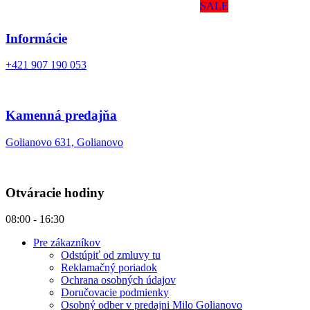
SALE
Informácie
+421 907 190 053
Kamenná predajňa
Golianovo 631, Golianovo
Otváracie hodiny
08:00 - 16:30
Pre zákazníkov
Odstúpiť od zmluvy tu
Reklamačný poriadok
Ochrana osobných údajov
Doručovacie podmienky
Osobný odber v predajni Milo Golianovo