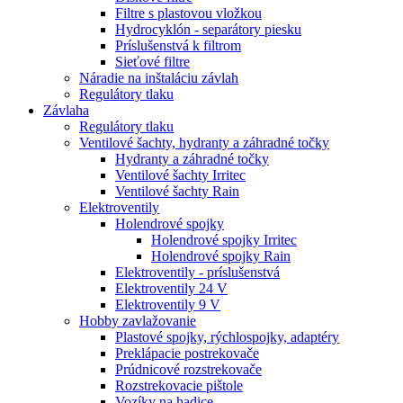
Filtre s plastovou vložkou
Hydrocyklón - separátory piesku
Príslušenstvá k filtrom
Sieťové filtre
Náradie na inštaláciu závlah
Regulátory tlaku
Závlaha
Regulátory tlaku
Ventilové šachty, hydranty a záhradné točky
Hydranty a záhradné točky
Ventilové šachty Irritec
Ventilové šachty Rain
Elektroventily
Holendrové spojky
Holendrové spojky Irritec
Holendrové spojky Rain
Elektroventily - príslušenstvá
Elektroventily 24 V
Elektroventily 9 V
Hobby zavlažovanie
Plastové spojky, rýchlospojky, adaptéry
Preklápacie postrekovače
Prúdnicové rozstrekovače
Rozstrekovacie pištole
Vozíky na hadice