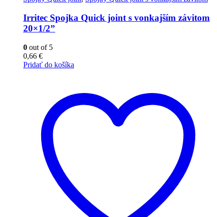
Irritec Spojka Quick joint s vonkajším závitom
20×1/2”
0
out of 5
0,66
€
Pridať do košíka