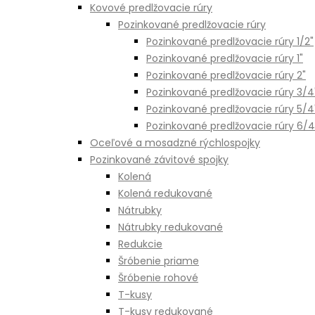
Kovové predlžovacie rúry
Pozinkované predlžovacie rúry
Pozinkované predlžovacie rúry 1/2"
Pozinkované predlžovacie rúry 1"
Pozinkované predlžovacie rúry 2"
Pozinkované predlžovacie rúry 3/4
Pozinkované predlžovacie rúry 5/4
Pozinkované predlžovacie rúry 6/4
Oceľové a mosadzné rýchlospojky
Pozinkované závitové spojky
Kolená
Kolená redukované
Nátrubky
Nátrubky redukované
Redukcie
Šróbenie priame
Šróbenie rohové
T-kusy
T-kusy redukované