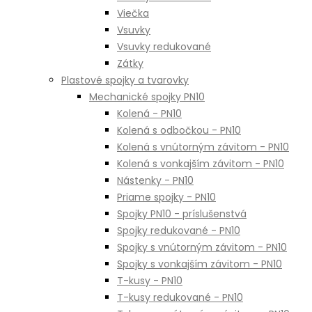
Viečka
Vsuvky
Vsuvky redukované
Zátky
Plastové spojky a tvarovky
Mechanické spojky PN10
Kolená - PN10
Kolená s odbočkou - PN10
Kolená s vnútorným závitom - PN10
Kolená s vonkajším závitom - PN10
Nástenky - PN10
Priame spojky - PN10
Spojky PN10 - príslušenstvá
Spojky redukované - PN10
Spojky s vnútorným závitom - PN10
Spojky s vonkajším závitom - PN10
T-kusy - PN10
T-kusy redukované - PN10