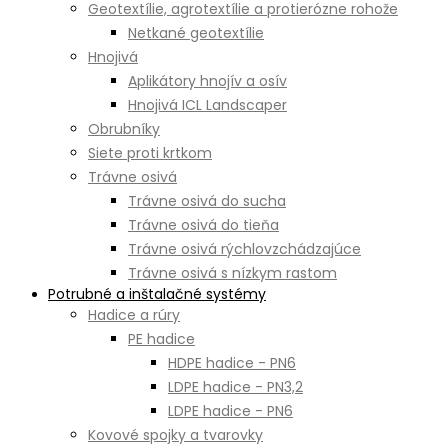
Geotextílie, agrotextílie a protierózne rohože
Netkané geotextílie
Hnojivá
Aplikátory hnojív a osív
Hnojivá ICL Landscaper
Obrubníky
Siete proti krtkom
Trávne osivá
Trávne osivá do sucha
Trávne osivá do tieňa
Trávne osivá rýchlovzchádzajúce
Trávne osivá s nízkym rastom
Potrubné a inštalačné systémy
Hadice a rúry
PE hadice
HDPE hadice - PN6
LDPE hadice - PN3,2
LDPE hadice - PN6
Kovové spojky a tvarovky