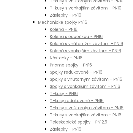
T-kusy s vnútorným závitom - PN10
T-kusy s vonkajším závitom - PN10
Záslepky - PN10
Mechanické spojky PN16
Kolená - PN16
Kolená s odbočkou - PN16
Kolená s vnútorným závitom - PN16
Kolená s vonkajším závitom - PN16
Nástenky - PN16
Priame spojky - PN16
Spojky redukované - PN16
Spojky s vnútorným závitom - PN16
Spojky s vonkajším závitom - PN16
T-kusy - PN16
T-kusy redukované - PN16
T-kusy s vnútorným závitom - PN16
T-kusy s vonkajším závitom - PN16
Teleskopické spojky - PN12,5
Záslepky - PN16