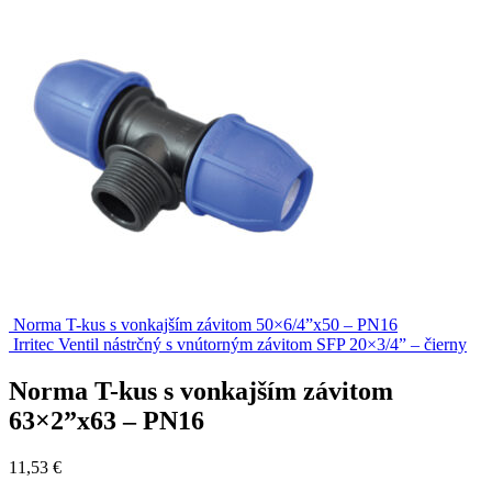
Norma T-kus s vonkajším závitom 50×6/4”x50 – PN16
Irritec Ventil nástrčný s vnútorným závitom SFP 20×3/4” – čierny
Norma T-kus s vonkajším závitom
63×2”x63 – PN16
11,53
€