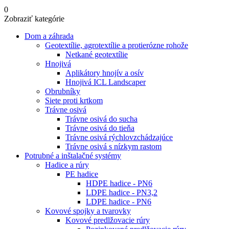
0
Zobraziť kategórie
Dom a záhrada
Geotextílie, agrotextílie a protierózne rohože
Netkané geotextílie
Hnojivá
Aplikátory hnojív a osív
Hnojivá ICL Landscaper
Obrubníky
Siete proti krtkom
Trávne osivá
Trávne osivá do sucha
Trávne osivá do tieňa
Trávne osivá rýchlovzchádzajúce
Trávne osivá s nízkym rastom
Potrubné a inštalačné systémy
Hadice a rúry
PE hadice
HDPE hadice - PN6
LDPE hadice - PN3,2
LDPE hadice - PN6
Kovové spojky a tvarovky
Kovové predlžovacie rúry