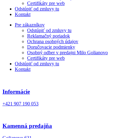
Certifikáty pre web
Odstúpiť od zmluvy tu
Kontakt
Pre zákazníkov
Odstúpiť od zmluvy tu
Reklamačný poriadok
Ochrana osobných údajov
Doručovacie podmienky
Osobný odber v predajni Milo Golianovo
Certifikáty pre web
Odstúpiť od zmluvy tu
Kontakt
Informácie
+421 907 190 053
Kamenná predajňa
Golianovo 631