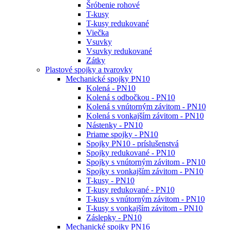
Šróbenie rohové
T-kusy
T-kusy redukované
Viečka
Vsuvky
Vsuvky redukované
Zátky
Plastové spojky a tvarovky
Mechanické spojky PN10
Kolená - PN10
Kolená s odbočkou - PN10
Kolená s vnútorným závitom - PN10
Kolená s vonkajším závitom - PN10
Nástenky - PN10
Priame spojky - PN10
Spojky PN10 - príslušenstvá
Spojky redukované - PN10
Spojky s vnútorným závitom - PN10
Spojky s vonkajším závitom - PN10
T-kusy - PN10
T-kusy redukované - PN10
T-kusy s vnútorným závitom - PN10
T-kusy s vonkajším závitom - PN10
Záslepky - PN10
Mechanické spojky PN16