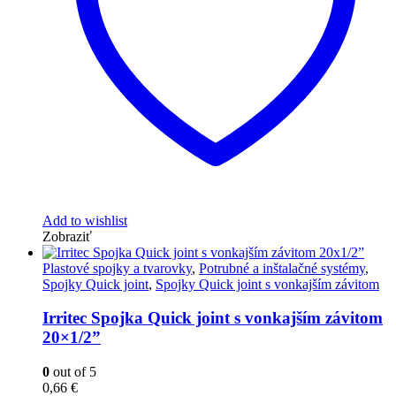
Add to wishlist
Zobraziť
Plastové spojky a tvarovky
,
Potrubné a inštalačné systémy
,
Spojky Quick joint
,
Spojky Quick joint s vonkajším závitom
Irritec Spojka Quick joint s vonkajším závitom
20×1/2”
0
out of 5
0,66
€