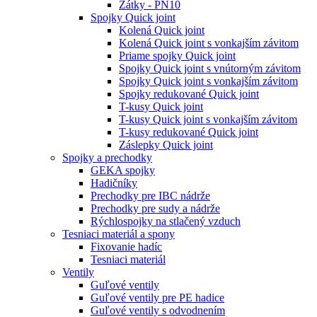
Zátky - PN10
Spojky Quick joint
Kolená Quick joint
Kolená Quick joint s vonkajším závitom
Priame spojky Quick joint
Spojky Quick joint s vnútorným závitom
Spojky Quick joint s vonkajším závitom
Spojky redukované Quick joint
T-kusy Quick joint
T-kusy Quick joint s vonkajším závitom
T-kusy redukované Quick joint
Záslepky Quick joint
Spojky a prechodky
GEKA spojky
Hadičníky
Prechodky pre IBC nádrže
Prechodky pre sudy a nádrže
Rýchlospojky na stlačený vzduch
Tesniaci materiál a spony
Fixovanie hadíc
Tesniaci materiál
Ventily
Guľové ventily
Guľové ventily pre PE hadice
Guľové ventily s odvodnením