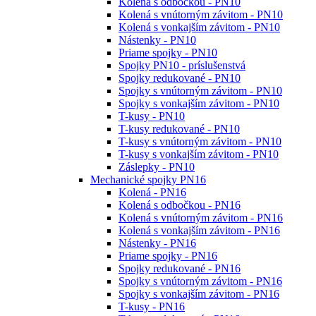
Kolená s odbočkou - PN10
Kolená s vnútorným závitom - PN10
Kolená s vonkajším závitom - PN10
Nástenky - PN10
Priame spojky - PN10
Spojky PN10 - príslušenstvá
Spojky redukované - PN10
Spojky s vnútorným závitom - PN10
Spojky s vonkajším závitom - PN10
T-kusy - PN10
T-kusy redukované - PN10
T-kusy s vnútorným závitom - PN10
T-kusy s vonkajším závitom - PN10
Záslepky - PN10
Mechanické spojky PN16
Kolená - PN16
Kolená s odbočkou - PN16
Kolená s vnútorným závitom - PN16
Kolená s vonkajším závitom - PN16
Nástenky - PN16
Priame spojky - PN16
Spojky redukované - PN16
Spojky s vnútorným závitom - PN16
Spojky s vonkajším závitom - PN16
T-kusy - PN16