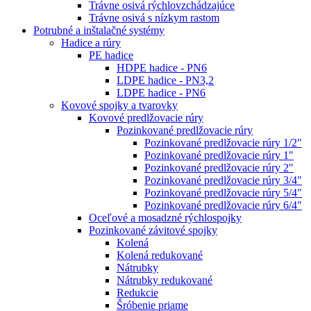
Trávne osivá rýchlovzchádzajúce
Trávne osivá s nízkym rastom
Potrubné a inštalačné systémy
Hadice a rúry
PE hadice
HDPE hadice - PN6
LDPE hadice - PN3,2
LDPE hadice - PN6
Kovové spojky a tvarovky
Kovové predlžovacie rúry
Pozinkované predlžovacie rúry
Pozinkované predlžovacie rúry 1/2"
Pozinkované predlžovacie rúry 1"
Pozinkované predlžovacie rúry 2"
Pozinkované predlžovacie rúry 3/4"
Pozinkované predlžovacie rúry 5/4"
Pozinkované predlžovacie rúry 6/4"
Oceľové a mosadzné rýchlospojky
Pozinkované závitové spojky
Kolená
Kolená redukované
Nátrubky
Nátrubky redukované
Redukcie
Šróbenie priame