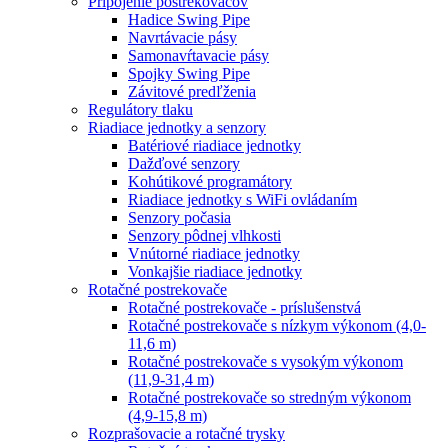
Pripojenie postrekovačov
Hadice Swing Pipe
Navrtávacie pásy
Samonavŕtavacie pásy
Spojky Swing Pipe
Závitové predľženia
Regulátory tlaku
Riadiace jednotky a senzory
Batériové riadiace jednotky
Dažďové senzory
Kohútikové programátory
Riadiace jednotky s WiFi ovládaním
Senzory počasia
Senzory pôdnej vlhkosti
Vnútorné riadiace jednotky
Vonkajšie riadiace jednotky
Rotačné postrekovače
Rotačné postrekovače - príslušenstvá
Rotačné postrekovače s nízkym výkonom (4,0-
11,6 m)
Rotačné postrekovače s vysokým výkonom
(11,9-31,4 m)
Rotačné postrekovače so stredným výkonom
(4,9-15,8 m)
Rozprašovacie a rotačné trysky