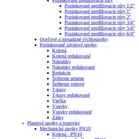
Pozinkované predlžovacie rúry
Pozinkované predlžovacie rúry 1/2"
Pozinkované predlžovacie rúry 1"
Pozinkované predlžovacie rúry 2"
Pozinkované predlžovacie rúry 3/4"
Pozinkované predlžovacie rúry 5/4"
Pozinkované predlžovacie rúry 6/4"
Oceľové a mosadzné rýchlospojky
Pozinkované závitové spojky
Kolená
Kolená redukované
Nátrubky
Nátrubky redukované
Redukcie
Šróbenie priame
Šróbenie rohové
T-kusy
T-kusy redukované
Viečka
Vsuvky
Vsuvky redukované
Zátky
Plastové spojky a tvarovky
Mechanické spojky PN10
Kolená - PN10