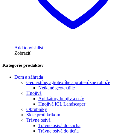
Add to wishlist
Zobraziť
Kategórie produktov
Dom a záhrada
Geotextílie, agrotextílie a protierózne rohože
Netkané geotextílie
Hnojivá
Aplikátory hnojív a osív
Hnojivá ICL Landscaper
Obrubníky
Siete proti krtkom
Trávne osivá
Trávne osivá do sucha
Trávne osivá do tieňa