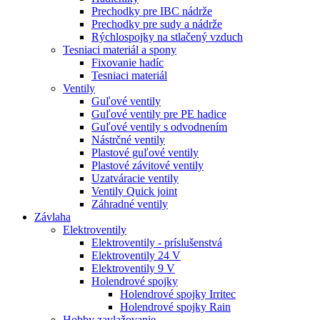
Prechodky pre IBC nádrže
Prechodky pre sudy a nádrže
Rýchlospojky na stlačený vzduch
Tesniaci materiál a spony
Fixovanie hadíc
Tesniaci materiál
Ventily
Guľové ventily
Guľové ventily pre PE hadice
Guľové ventily s odvodnením
Nástrčné ventily
Plastové guľové ventily
Plastové závitové ventily
Uzatváracie ventily
Ventily Quick joint
Záhradné ventily
Závlaha
Elektroventily
Elektroventily - príslušenstvá
Elektroventily 24 V
Elektroventily 9 V
Holendrové spojky
Holendrové spojky Irritec
Holendrové spojky Rain
Hobby zavlažovanie