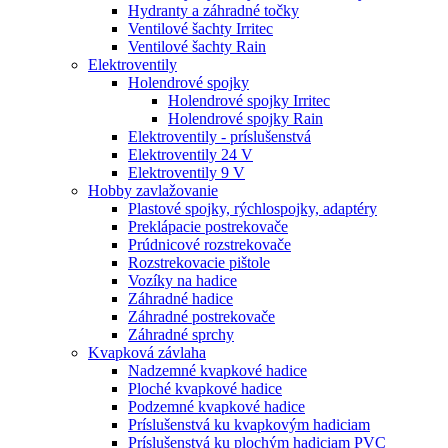
Hydranty a záhradné točky
Ventilové šachty Irritec
Ventilové šachty Rain
Elektroventily
Holendrové spojky
Holendrové spojky Irritec
Holendrové spojky Rain
Elektroventily - príslušenstvá
Elektroventily 24 V
Elektroventily 9 V
Hobby zavlažovanie
Plastové spojky, rýchlospojky, adaptéry
Preklápacie postrekovače
Prúdnicové rozstrekovače
Rozstrekovacie pištole
Vozíky na hadice
Záhradné hadice
Záhradné postrekovače
Záhradné sprchy
Kvapková závlaha
Nadzemné kvapkové hadice
Ploché kvapkové hadice
Podzemné kvapkové hadice
Príslušenstvá ku kvapkovým hadiciam
Príslušenstvá ku plochým hadiciam PVC