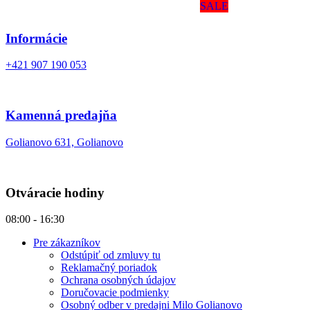
SALE
Informácie
+421 907 190 053
Kamenná predajňa
Golianovo 631, Golianovo
Otváracie hodiny
08:00 - 16:30
Pre zákazníkov
Odstúpiť od zmluvy tu
Reklamačný poriadok
Ochrana osobných údajov
Doručovacie podmienky
Osobný odber v predajni Milo Golianovo