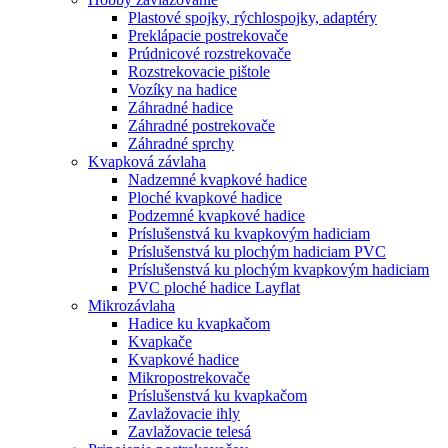
Plastové spojky, rýchlospojky, adaptéry
Preklápacie postrekovače
Prúdnicové rozstrekovače
Rozstrekovacie pištole
Vozíky na hadice
Záhradné hadice
Záhradné postrekovače
Záhradné sprchy
Kvapková závlaha
Nadzemné kvapkové hadice
Ploché kvapkové hadice
Podzemné kvapkové hadice
Príslušenstvá ku kvapkovým hadiciam
Príslušenstvá ku plochým hadiciam PVC
Príslušenstvá ku plochým kvapkovým hadiciam
PVC ploché hadice Layflat
Mikrozávlaha
Hadice ku kvapkačom
Kvapkače
Kvapkové hadice
Mikropostrekovače
Príslušenstvá ku kvapkačom
Zavlažovacie ihly
Zavlažovacie telesá