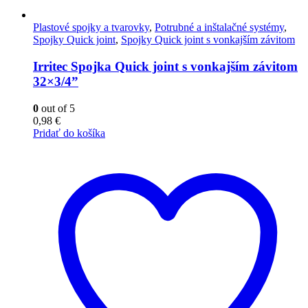
Plastové spojky a tvarovky
,
Potrubné a inštalačné systémy
,
Spojky Quick joint
,
Spojky Quick joint s vonkajším závitom
Irritec Spojka Quick joint s vonkajším závitom
32×3/4”
0
out of 5
0,98
€
Pridať do košíka