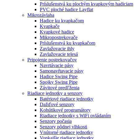
Príslušenstvá ku plochým kvapkovým hadiciam
PVC ploché hadice Layflat
Mikrozávlaha
Hadice ku kvapkačom
Kvapkače
Kvapkové hadice
Mikropostrekovače
Príslušenstvá ku kvapkačom
Zavlažovacie ihly
Zavlažovacie telesá
Pripojenie postrekovačov
Navrtávacie pásy
Samonavŕtavacie pásy
Hadice Swing Pipe
Spojky Swing Pipe
Závitové predľženia
Riadiace jednotky a senzory
Batériové riadiace jednotky
Dažďové senzory
Kohútikové programátory
Riadiace jednotky s WiFi ovládaním
Senzory počasia
Senzory pôdnej vlhkosti
Vnútorné riadiace jednotky
Vonkajšie riadiace jednotky