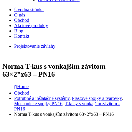
Úvodná stránka
O nás
Obchod
Akciové produkty
Blog
Kontakt
Projektovanie závlahy
Norma T-kus s vonkajším závitom
63×2”x63 – PN16
Home
Obchod
Potrubné a inštalačné systémy
,
Plastové spojky a tvarovky
,
Mechanické spojky PN16
,
T-kusy s vonkajším závitom -
PN16
Norma T-kus s vonkajším závitom 63×2”x63 – PN16