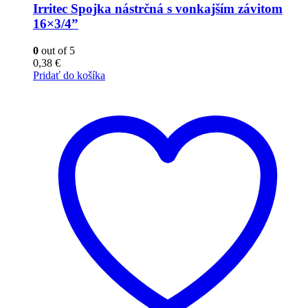
Irritec Spojka nástrčná s vonkajším závitom
16×3/4”
0
out of 5
0,38
€
Pridať do košíka