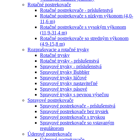
Rotačné postrekovače
Rotačné postrekovače - príslušenstvá
Rotačné postrekovače s nízkym výkonom (4,0-
11,6 m)
Rotačné postrekovače s vysokým výkonom
(11,9-31,4 m)
Rotačné postrekovače so stredným výkonom
(4,9-15,8 m)
Rozprašovacie a rotačné trysky
Rotačné trysky
Rotačné trysky - príslušenstvá
Sprayové trysky - príslušenstvá
Sprayové trysky Bubbler
Sprayové trysky lúčové
Sprayové trysky nastaviteľné
Sprayové trysky pásové
Sprayové trysky s pevnou výsečou
Sprayové postrekovače
Sprayové postrekovače - príslušenstvá
Sprayové postrekovače bez trysiek
Sprayové postrekovače s tryskou
Sprayové postrekovače so vstavaným
regulátorom
Úderové postrekovače
Úderové postrekovače