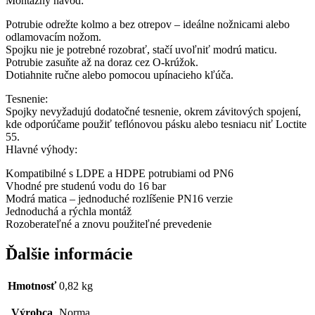
Montážny návod:
Potrubie odrežte kolmo a bez otrepov – ideálne nožnicami alebo
odlamovacím nožom.
Spojku nie je potrebné rozobrať, stačí uvoľniť modrú maticu.
Potrubie zasuňte až na doraz cez O-krúžok.
Dotiahnite ručne alebo pomocou upínacieho kľúča.
Tesnenie:
Spojky nevyžadujú dodatočné tesnenie, okrem závitových spojení,
kde odporúčame použiť teflónovou pásku alebo tesniacu niť Loctite
55.
Hlavné výhody:
Kompatibilné s LDPE a HDPE potrubiami od PN6
Vhodné pre studenú vodu do 16 bar
Modrá matica – jednoduché rozlíšenie PN16 verzie
Jednoduchá a rýchla montáž
Rozoberateľné a znovu použiteľné prevedenie
Ďalšie informácie
Hmotnosť
0,82 kg
Výrobca
Norma