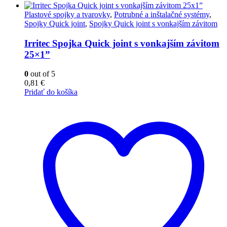
Plastové spojky a tvarovky
,
Potrubné a inštalačné systémy
,
Spojky Quick joint
,
Spojky Quick joint s vonkajším závitom
Irritec Spojka Quick joint s vonkajším závitom
25×1”
0
out of 5
0,81
€
Pridať do košíka