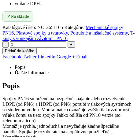
vrátane DPH.
✓
Na sklade
Katalógové číslo:
NO-2651165
Kategórie:
Mechanické spojky
PN16
,
Plastové spojky a tvarovky
,
Potrubné a inštalačné systémy
,
T-
kusy s vonkajším závitom - PN16
-
+
Pridať do košíka
Facebook
Twitter
LinkedIn
Google +
Email
Popis
Ďalšie informácie
Popis
Spojky PN16 sú určené na bezpečné spájanie alebo rozvetvenie
LDPE (od PN6) a HDPE (od PN6) potrubí v tlakových systémoch
so studenou vodou. Modrá matica označuje vyššiu tlakuvzdornosť,
vďaka čomu sa tieto spojky ľahko odlíšia od PN10 verzie (so
zelenou maticou).
Montáž je rýchla, jednoduchá a nevyžaduje žiadne špeciálne
náradie. Spojka je rozoberateľná a opätovne použiteľná.