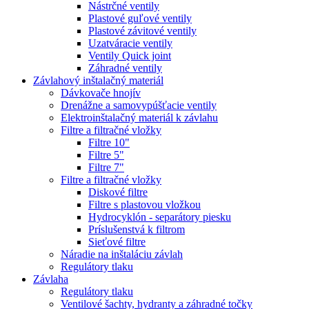
Nástrčné ventily
Plastové guľové ventily
Plastové závitové ventily
Uzatváracie ventily
Ventily Quick joint
Záhradné ventily
Závlahový inštalačný materiál
Dávkovače hnojív
Drenážne a samovypúšťacie ventily
Elektroinštalačný materiál k závlahu
Filtre a filtračné vložky
Filtre 10"
Filtre 5"
Filtre 7"
Filtre a filtračné vložky
Diskové filtre
Filtre s plastovou vložkou
Hydrocyklón - separátory piesku
Príslušenstvá k filtrom
Sieťové filtre
Náradie na inštaláciu závlah
Regulátory tlaku
Závlaha
Regulátory tlaku
Ventilové šachty, hydranty a záhradné točky