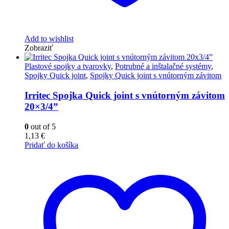
Add to wishlist
Zobraziť
Plastové spojky a tvarovky
,
Potrubné a inštalačné systémy
,
Spojky Quick joint
,
Spojky Quick joint s vnútorným závitom
Irritec Spojka Quick joint s vnútorným závitom
20×3/4”
0
out of 5
1,13
€
Pridať do košíka