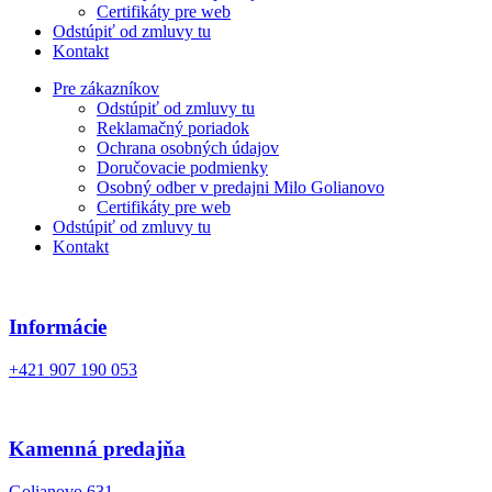
Certifikáty pre web
Odstúpiť od zmluvy tu
Kontakt
Pre zákazníkov
Odstúpiť od zmluvy tu
Reklamačný poriadok
Ochrana osobných údajov
Doručovacie podmienky
Osobný odber v predajni Milo Golianovo
Certifikáty pre web
Odstúpiť od zmluvy tu
Kontakt
Informácie
+421 907 190 053
Kamenná predajňa
Golianovo 631