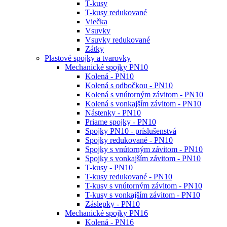
T-kusy
T-kusy redukované
Viečka
Vsuvky
Vsuvky redukované
Zátky
Plastové spojky a tvarovky
Mechanické spojky PN10
Kolená - PN10
Kolená s odbočkou - PN10
Kolená s vnútorným závitom - PN10
Kolená s vonkajším závitom - PN10
Nástenky - PN10
Priame spojky - PN10
Spojky PN10 - príslušenstvá
Spojky redukované - PN10
Spojky s vnútorným závitom - PN10
Spojky s vonkajším závitom - PN10
T-kusy - PN10
T-kusy redukované - PN10
T-kusy s vnútorným závitom - PN10
T-kusy s vonkajším závitom - PN10
Záslepky - PN10
Mechanické spojky PN16
Kolená - PN16