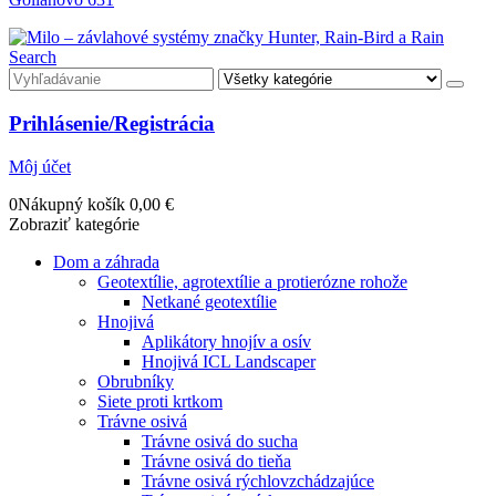
Search
Prihlásenie/Registrácia
Môj účet
0
Nákupný košík
0,00
€
Zobraziť kategórie
Dom a záhrada
Geotextílie, agrotextílie a protierózne rohože
Netkané geotextílie
Hnojivá
Aplikátory hnojív a osív
Hnojivá ICL Landscaper
Obrubníky
Siete proti krtkom
Trávne osivá
Trávne osivá do sucha
Trávne osivá do tieňa
Trávne osivá rýchlovzchádzajúce