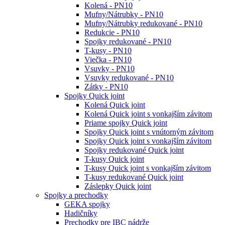
Kolená - PN10
Mufny/Nátrubky - PN10
Mufny/Nátrubky redukované - PN10
Redukcie - PN10
Spojky redukované - PN10
T-kusy - PN10
Viečka - PN10
Vsuvky - PN10
Vsuvky redukované - PN10
Zátky - PN10
Spojky Quick joint
Kolená Quick joint
Kolená Quick joint s vonkajším závitom
Priame spojky Quick joint
Spojky Quick joint s vnútorným závitom
Spojky Quick joint s vonkajším závitom
Spojky redukované Quick joint
T-kusy Quick joint
T-kusy Quick joint s vonkajším závitom
T-kusy redukované Quick joint
Záslepky Quick joint
Spojky a prechodky
GEKA spojky
Hadičníky
Prechodky pre IBC nádrže