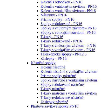
Kolená s odbočkou - PN16
Kolená s vnútorným závitom - PN16
Kolená s vonkajším závitom - PN16
Nástenky - PN16
Priame spojky - PN16
Spojky redukované - PN16
Spojky s vnútorným závitom - PN16
Spojky s vonkajším závitom - PN16
T-kusy - PN16
T-kusy redukované - PN16
T-kusy s vnútorným závitom - PN16
T-kusy s vonkajším závitom - PN16
Teleskopické spojky - PN12,5
Záslepky - PN16
Nástrčné spojky
Kolená nástrčné
Kolená nástrčné s vonkajším závitom
Priame spojky nástrčné
Spojky nástrčné s vonkajším závitom
Spojky redukované nástrčné
T-kusy nástrčné
T-kusy nástrčné s vonkajším závitom
T-kusy redukované nástrčné
Záslepky nástrčné
Plastové závitové spojky PN10