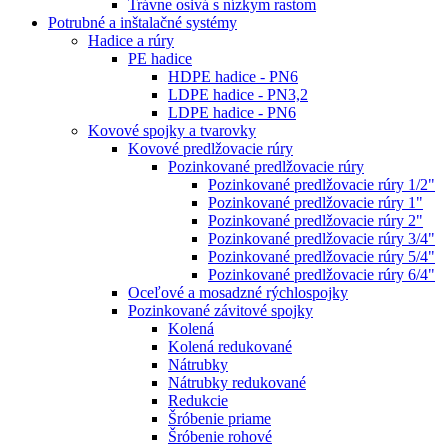
Trávne osivá s nízkym rastom
Potrubné a inštalačné systémy
Hadice a rúry
PE hadice
HDPE hadice - PN6
LDPE hadice - PN3,2
LDPE hadice - PN6
Kovové spojky a tvarovky
Kovové predlžovacie rúry
Pozinkované predlžovacie rúry
Pozinkované predlžovacie rúry 1/2"
Pozinkované predlžovacie rúry 1"
Pozinkované predlžovacie rúry 2"
Pozinkované predlžovacie rúry 3/4"
Pozinkované predlžovacie rúry 5/4"
Pozinkované predlžovacie rúry 6/4"
Oceľové a mosadzné rýchlospojky
Pozinkované závitové spojky
Kolená
Kolená redukované
Nátrubky
Nátrubky redukované
Redukcie
Šróbenie priame
Šróbenie rohové