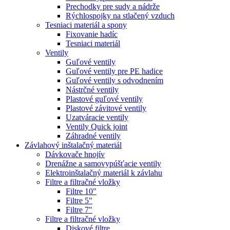
Prechodky pre sudy a nádrže
Rýchlospojky na stlačený vzduch
Tesniaci materiál a spony
Fixovanie hadíc
Tesniaci materiál
Ventily
Guľové ventily
Guľové ventily pre PE hadice
Guľové ventily s odvodnením
Nástrčné ventily
Plastové guľové ventily
Plastové závitové ventily
Uzatváracie ventily
Ventily Quick joint
Záhradné ventily
Závlahový inštalačný materiál
Dávkovače hnojív
Drenážne a samovypúšťacie ventily
Elektroinštalačný materiál k závlahu
Filtre a filtračné vložky
Filtre 10"
Filtre 5"
Filtre 7"
Filtre a filtračné vložky
Diskové filtre