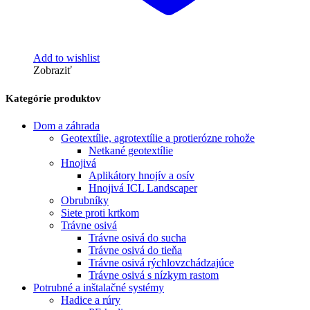
Add to wishlist
Zobraziť
Kategórie produktov
Dom a záhrada
Geotextílie, agrotextílie a protierózne rohože
Netkané geotextílie
Hnojivá
Aplikátory hnojív a osív
Hnojivá ICL Landscaper
Obrubníky
Siete proti krtkom
Trávne osivá
Trávne osivá do sucha
Trávne osivá do tieňa
Trávne osivá rýchlovzchádzajúce
Trávne osivá s nízkym rastom
Potrubné a inštalačné systémy
Hadice a rúry