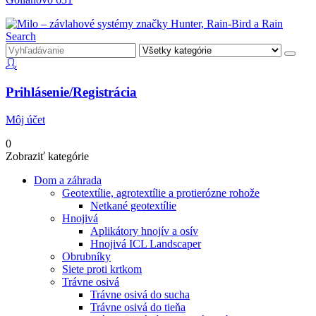
Search
Prihlásenie/Registrácia
Môj účet
0
Zobraziť kategórie
Dom a záhrada
Geotextílie, agrotextílie a protierózne rohože
Netkané geotextílie
Hnojivá
Aplikátory hnojív a osív
Hnojivá ICL Landscaper
Obrubníky
Siete proti krtkom
Trávne osivá
Trávne osivá do sucha
Trávne osivá do tieňa