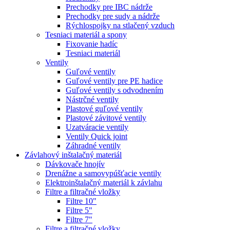
Prechodky pre IBC nádrže
Prechodky pre sudy a nádrže
Rýchlospojky na stlačený vzduch
Tesniaci materiál a spony
Fixovanie hadíc
Tesniaci materiál
Ventily
Guľové ventily
Guľové ventily pre PE hadice
Guľové ventily s odvodnením
Nástrčné ventily
Plastové guľové ventily
Plastové závitové ventily
Uzatváracie ventily
Ventily Quick joint
Záhradné ventily
Závlahový inštalačný materiál
Dávkovače hnojív
Drenážne a samovypúšťacie ventily
Elektroinštalačný materiál k závlahu
Filtre a filtračné vložky
Filtre 10"
Filtre 5"
Filtre 7"
Filtre a filtračné vložky