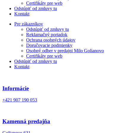
Certifikáty pre web
Odstúpiť od zmluvy tu
Kontakt
Pre zákazníkov
Odstúpiť od zmluvy tu
Reklamačný poriadok
Ochrana osobných údajov
Doručovacie podmienky
Osobný odber v predajni Milo Golianovo
Certifikáty pre web
Odstúpiť od zmluvy tu
Kontakt
Informácie
+421 907 190 053
Kamenná predajňa
Golianovo 631