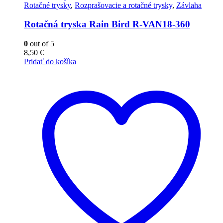
Rotačné trysky
,
Rozprašovacie a rotačné trysky
,
Závlaha
Rotačná tryska Rain Bird R-VAN18-360
0
out of 5
8,50
€
Pridať do košíka