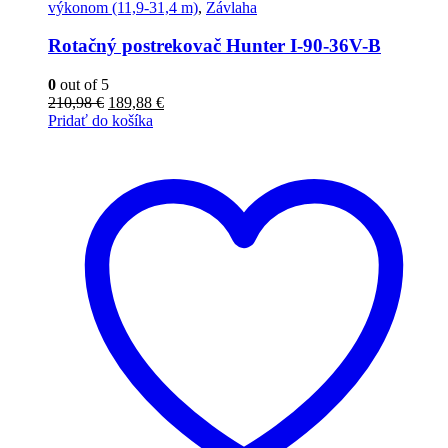
výkonom (11,9-31,4 m)
,
Závlaha
Rotačný postrekovač Hunter I-90-36V-B
0
out of 5
Pôvodná
Aktuálna
210,98
€
189,88
€
cena
cena
Pridať do košíka
bola:
je:
210,98 €.
189,88 €.