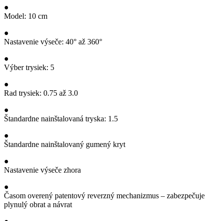
●
Model: 10 cm
●
Nastavenie výseče: 40° až 360°
●
Výber trysiek: 5
●
Rad trysiek: 0.75 až 3.0
●
Štandardne nainštalovaná tryska: 1.5
●
Štandardne nainštalovaný gumený kryt
●
Nastavenie výseče zhora
●
Časom overený patentový reverzný mechanizmus – zabezpečuje
plynulý obrat a návrat