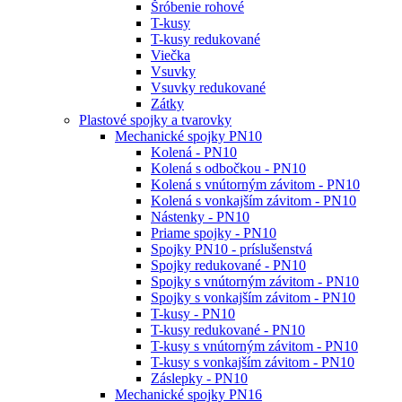
Šróbenie rohové
T-kusy
T-kusy redukované
Viečka
Vsuvky
Vsuvky redukované
Zátky
Plastové spojky a tvarovky
Mechanické spojky PN10
Kolená - PN10
Kolená s odbočkou - PN10
Kolená s vnútorným závitom - PN10
Kolená s vonkajším závitom - PN10
Nástenky - PN10
Priame spojky - PN10
Spojky PN10 - príslušenstvá
Spojky redukované - PN10
Spojky s vnútorným závitom - PN10
Spojky s vonkajším závitom - PN10
T-kusy - PN10
T-kusy redukované - PN10
T-kusy s vnútorným závitom - PN10
T-kusy s vonkajším závitom - PN10
Záslepky - PN10
Mechanické spojky PN16