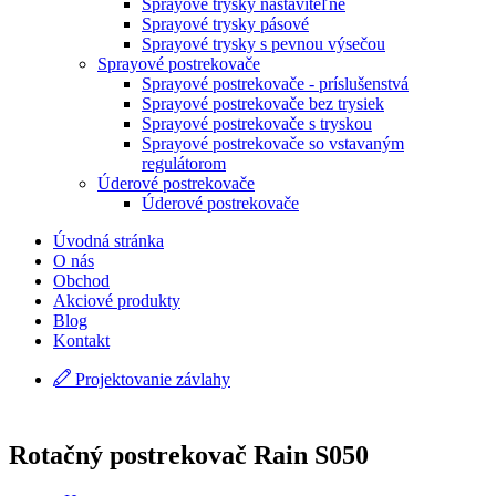
Sprayové trysky nastaviteľné
Sprayové trysky pásové
Sprayové trysky s pevnou výsečou
Sprayové postrekovače
Sprayové postrekovače - príslušenstvá
Sprayové postrekovače bez trysiek
Sprayové postrekovače s tryskou
Sprayové postrekovače so vstavaným
regulátorom
Úderové postrekovače
Úderové postrekovače
Úvodná stránka
O nás
Obchod
Akciové produkty
Blog
Kontakt
Projektovanie závlahy
Rotačný postrekovač Rain S050