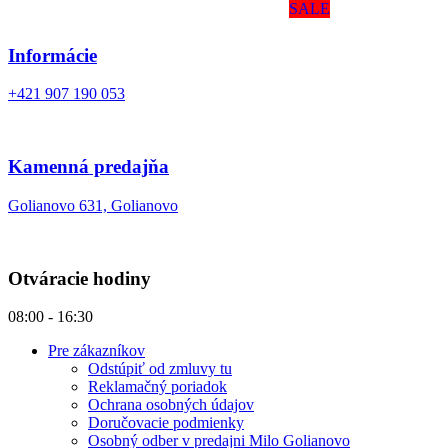
SALE
Informácie
+421 907 190 053
Kamenná predajňa
Golianovo 631, Golianovo
Otváracie hodiny
08:00 - 16:30
Pre zákazníkov
Odstúpiť od zmluvy tu
Reklamačný poriadok
Ochrana osobných údajov
Doručovacie podmienky
Osobný odber v predajni Milo Golianovo