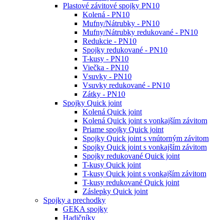
Plastové závitové spojky PN10
Kolená - PN10
Mufny/Nátrubky - PN10
Mufny/Nátrubky redukované - PN10
Redukcie - PN10
Spojky redukované - PN10
T-kusy - PN10
Viečka - PN10
Vsuvky - PN10
Vsuvky redukované - PN10
Zátky - PN10
Spojky Quick joint
Kolená Quick joint
Kolená Quick joint s vonkajším závitom
Priame spojky Quick joint
Spojky Quick joint s vnútorným závitom
Spojky Quick joint s vonkajším závitom
Spojky redukované Quick joint
T-kusy Quick joint
T-kusy Quick joint s vonkajším závitom
T-kusy redukované Quick joint
Záslepky Quick joint
Spojky a prechodky
GEKA spojky
Hadičníky