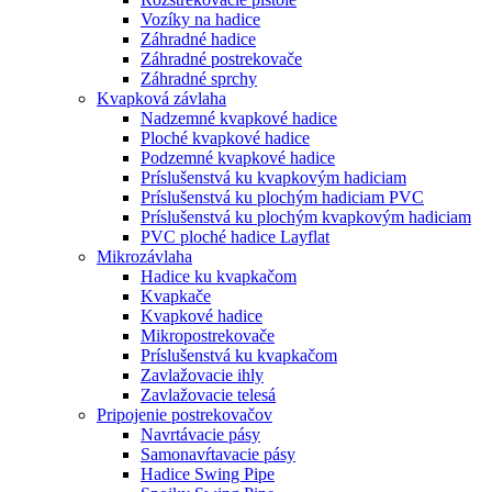
Vozíky na hadice
Záhradné hadice
Záhradné postrekovače
Záhradné sprchy
Kvapková závlaha
Nadzemné kvapkové hadice
Ploché kvapkové hadice
Podzemné kvapkové hadice
Príslušenstvá ku kvapkovým hadiciam
Príslušenstvá ku plochým hadiciam PVC
Príslušenstvá ku plochým kvapkovým hadiciam
PVC ploché hadice Layflat
Mikrozávlaha
Hadice ku kvapkačom
Kvapkače
Kvapkové hadice
Mikropostrekovače
Príslušenstvá ku kvapkačom
Zavlažovacie ihly
Zavlažovacie telesá
Pripojenie postrekovačov
Navrtávacie pásy
Samonavŕtavacie pásy
Hadice Swing Pipe