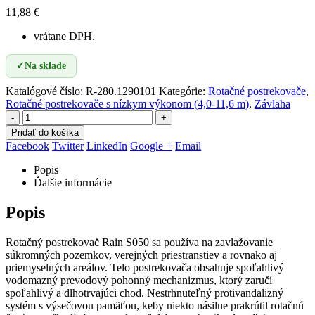
11,88
€
vrátane DPH.
✓
Na sklade
Katalógové číslo:
R-280.1290101
Kategórie:
Rotačné postrekovače
,
Rotačné postrekovače s nízkym výkonom (4,0-11,6 m)
,
Závlaha
-
+
Pridať do košíka
Facebook
Twitter
LinkedIn
Google +
Email
Popis
Ďalšie informácie
Popis
Rotačný postrekovač Rain S050 sa používa na zavlažovanie
súkromných pozemkov, verejných priestranstiev a rovnako aj
priemyselných areálov. Telo postrekovača obsahuje spoľahlivý
vodomazný prevodový pohonný mechanizmus, ktorý zaručí
spoľahlivý a dlhotrvajúci chod. Nestrhnuteľný protivandalizný
systém s výsečovou pamäťou, keby niekto násilne prakrútil rotačnú