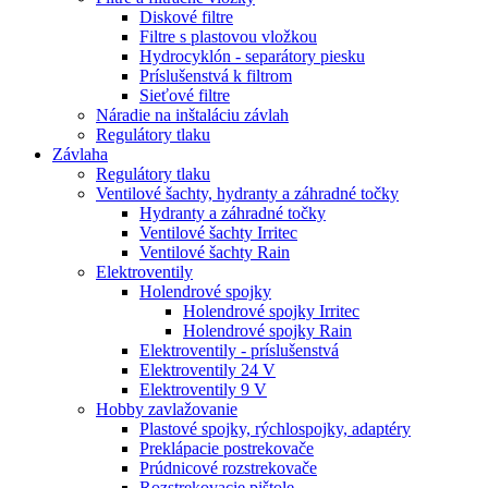
Diskové filtre
Filtre s plastovou vložkou
Hydrocyklón - separátory piesku
Príslušenstvá k filtrom
Sieťové filtre
Náradie na inštaláciu závlah
Regulátory tlaku
Závlaha
Regulátory tlaku
Ventilové šachty, hydranty a záhradné točky
Hydranty a záhradné točky
Ventilové šachty Irritec
Ventilové šachty Rain
Elektroventily
Holendrové spojky
Holendrové spojky Irritec
Holendrové spojky Rain
Elektroventily - príslušenstvá
Elektroventily 24 V
Elektroventily 9 V
Hobby zavlažovanie
Plastové spojky, rýchlospojky, adaptéry
Preklápacie postrekovače
Prúdnicové rozstrekovače
Rozstrekovacie pištole