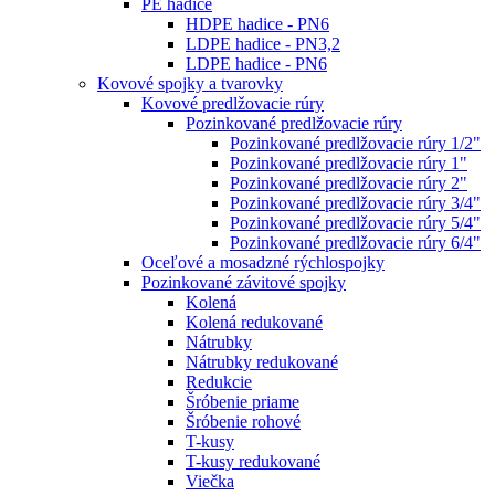
PE hadice
HDPE hadice - PN6
LDPE hadice - PN3,2
LDPE hadice - PN6
Kovové spojky a tvarovky
Kovové predlžovacie rúry
Pozinkované predlžovacie rúry
Pozinkované predlžovacie rúry 1/2"
Pozinkované predlžovacie rúry 1"
Pozinkované predlžovacie rúry 2"
Pozinkované predlžovacie rúry 3/4"
Pozinkované predlžovacie rúry 5/4"
Pozinkované predlžovacie rúry 6/4"
Oceľové a mosadzné rýchlospojky
Pozinkované závitové spojky
Kolená
Kolená redukované
Nátrubky
Nátrubky redukované
Redukcie
Šróbenie priame
Šróbenie rohové
T-kusy
T-kusy redukované
Viečka