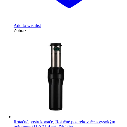
Add to wishlist
Zobraziť
Rotačné postrekovače
,
Rotačné postrekovače s vysokým
výkonom (11,9-31,4 m)
,
Závlaha