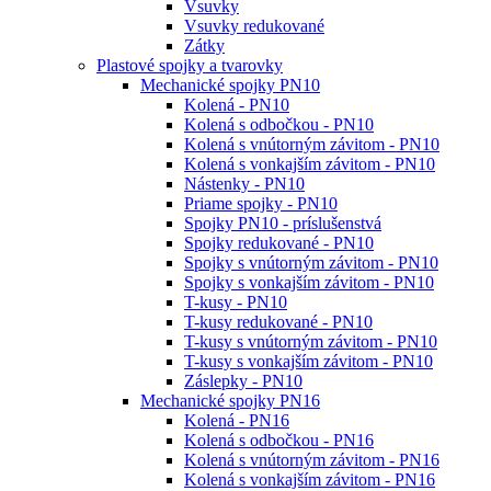
Vsuvky
Vsuvky redukované
Zátky
Plastové spojky a tvarovky
Mechanické spojky PN10
Kolená - PN10
Kolená s odbočkou - PN10
Kolená s vnútorným závitom - PN10
Kolená s vonkajším závitom - PN10
Nástenky - PN10
Priame spojky - PN10
Spojky PN10 - príslušenstvá
Spojky redukované - PN10
Spojky s vnútorným závitom - PN10
Spojky s vonkajším závitom - PN10
T-kusy - PN10
T-kusy redukované - PN10
T-kusy s vnútorným závitom - PN10
T-kusy s vonkajším závitom - PN10
Záslepky - PN10
Mechanické spojky PN16
Kolená - PN16
Kolená s odbočkou - PN16
Kolená s vnútorným závitom - PN16
Kolená s vonkajším závitom - PN16