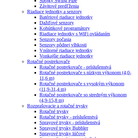
Spojky Swing Pipe
Závitové predľženia
Riadiace jednotky a senzory
Batériové riadiace jednotky
Dažďové senzory
Kohútikové programátory
Riadiace jednotky s WiFi ovládaním
Senzory počasia
Senzory pôdnej vlhkosti
Vnútorné riadiace jednotky
Vonkajšie riadiace jednotky
Rotačné postrekovače
Rotačné postrekovače - príslušenstvá
Rotačné postrekovače s nízkym výkonom (4,0-
11,6 m)
Rotačné postrekovače s vysokým výkonom
(11,9-31,4 m)
Rotačné postrekovače so stredným výkonom
(4,9-15,8 m)
Rozprašovacie a rotačné trysky
Rotačné trysky
Rotačné trysky - príslušenstvá
Sprayové trysky - príslušenstvá
Sprayové trysky Bubbler
Sprayové trysky lúčové