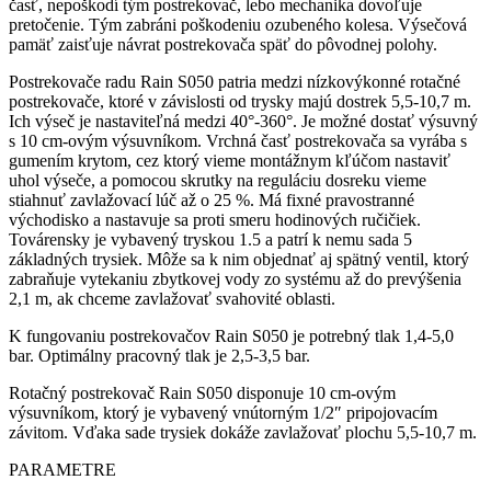
časť, nepoškodí tým postrekovač, lebo mechanika dovoľuje
pretočenie. Tým zabráni poškodeniu ozubeného kolesa. Výsečová
pamäť zaisťuje návrat postrekovača späť do pôvodnej polohy.
Postrekovače radu Rain S050 patria medzi nízkovýkonné rotačné
postrekovače, ktoré v závislosti od trysky majú dostrek 5,5-10,7 m.
Ich výseč je nastaviteľná medzi 40°-360°. Je možné dostať výsuvný
s 10 cm-ovým výsuvníkom. Vrchná časť postrekovača sa vyrába s
gumením krytom, cez ktorý vieme montážnym kľúčom nastaviť
uhol výseče, a pomocou skrutky na reguláciu dosreku vieme
stiahnuť zavlažovací lúč až o 25 %. Má fixné pravostranné
východisko a nastavuje sa proti smeru hodinových ručičiek.
Továrensky je vybavený tryskou 1.5 a patrí k nemu sada 5
základných trysiek. Môže sa k nim objednať aj spätný ventil, ktorý
zabraňuje vytekaniu zbytkovej vody zo systému až do prevýšenia
2,1 m, ak chceme zavlažovať svahovité oblasti.
K fungovaniu postrekovačov Rain S050 je potrebný tlak 1,4-5,0
bar. Optimálny pracovný tlak je 2,5-3,5 bar.
Rotačný postrekovač Rain S050 disponuje 10 cm-ovým
výsuvníkom, ktorý je vybavený vnútorným 1/2″ pripojovacím
závitom. Vďaka sade trysiek dokáže zavlažovať plochu 5,5-10,7 m.
PARAMETRE