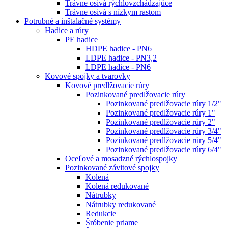
Trávne osivá rýchlovzchádzajúce
Trávne osivá s nízkym rastom
Potrubné a inštalačné systémy
Hadice a rúry
PE hadice
HDPE hadice - PN6
LDPE hadice - PN3,2
LDPE hadice - PN6
Kovové spojky a tvarovky
Kovové predlžovacie rúry
Pozinkované predlžovacie rúry
Pozinkované predlžovacie rúry 1/2"
Pozinkované predlžovacie rúry 1"
Pozinkované predlžovacie rúry 2"
Pozinkované predlžovacie rúry 3/4"
Pozinkované predlžovacie rúry 5/4"
Pozinkované predlžovacie rúry 6/4"
Oceľové a mosadzné rýchlospojky
Pozinkované závitové spojky
Kolená
Kolená redukované
Nátrubky
Nátrubky redukované
Redukcie
Šróbenie priame