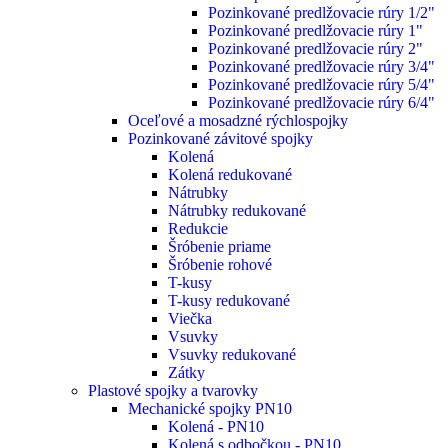
Pozinkované predlžovacie rúry 1/2"
Pozinkované predlžovacie rúry 1"
Pozinkované predlžovacie rúry 2"
Pozinkované predlžovacie rúry 3/4"
Pozinkované predlžovacie rúry 5/4"
Pozinkované predlžovacie rúry 6/4"
Oceľové a mosadzné rýchlospojky
Pozinkované závitové spojky
Kolená
Kolená redukované
Nátrubky
Nátrubky redukované
Redukcie
Šróbenie priame
Šróbenie rohové
T-kusy
T-kusy redukované
Viečka
Vsuvky
Vsuvky redukované
Zátky
Plastové spojky a tvarovky
Mechanické spojky PN10
Kolená - PN10
Kolená s odbočkou - PN10