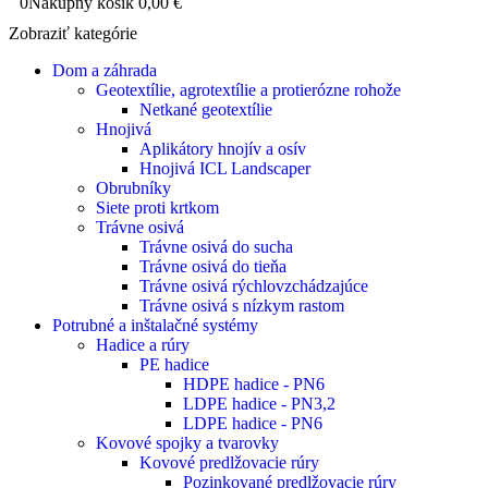
0
Nákupný košík
0,00
€
Zobraziť kategórie
Dom a záhrada
Geotextílie, agrotextílie a protierózne rohože
Netkané geotextílie
Hnojivá
Aplikátory hnojív a osív
Hnojivá ICL Landscaper
Obrubníky
Siete proti krtkom
Trávne osivá
Trávne osivá do sucha
Trávne osivá do tieňa
Trávne osivá rýchlovzchádzajúce
Trávne osivá s nízkym rastom
Potrubné a inštalačné systémy
Hadice a rúry
PE hadice
HDPE hadice - PN6
LDPE hadice - PN3,2
LDPE hadice - PN6
Kovové spojky a tvarovky
Kovové predlžovacie rúry
Pozinkované predlžovacie rúry