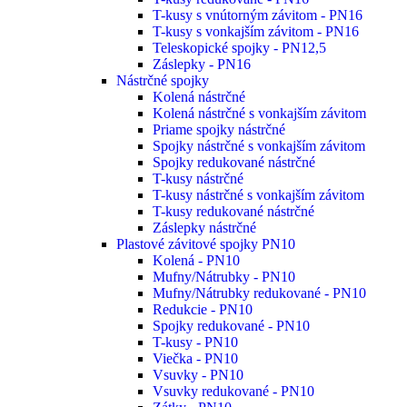
T-kusy s vnútorným závitom - PN16
T-kusy s vonkajším závitom - PN16
Teleskopické spojky - PN12,5
Záslepky - PN16
Nástrčné spojky
Kolená nástrčné
Kolená nástrčné s vonkajším závitom
Priame spojky nástrčné
Spojky nástrčné s vonkajším závitom
Spojky redukované nástrčné
T-kusy nástrčné
T-kusy nástrčné s vonkajším závitom
T-kusy redukované nástrčné
Záslepky nástrčné
Plastové závitové spojky PN10
Kolená - PN10
Mufny/Nátrubky - PN10
Mufny/Nátrubky redukované - PN10
Redukcie - PN10
Spojky redukované - PN10
T-kusy - PN10
Viečka - PN10
Vsuvky - PN10
Vsuvky redukované - PN10