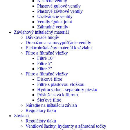
Nástrčné ventily
Plastové guľové ventily
Plastové závitové ventily
Uzatváracie ventily
Ventily Quick joint
Záhradné ventily
Závlahový inštalačný materiál
Dávkovače hnojív
Drenážne a samovypúšťacie ventily
Elektroinštalačný materiál k závlahu
Filtre a filtračné vložky
Filtre 10"
Filtre 5"
Filtre 7"
Filtre a filtračné vložky
Diskové filtre
Filtre s plastovou vložkou
Hydrocyklón - separátory piesku
Príslušenstvá k filtrom
Sieťové filtre
Náradie na inštaláciu závlah
Regulátory tlaku
Závlaha
Regulátory tlaku
Ventilové šachty, hydranty a záhradné točky