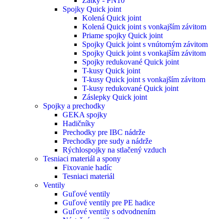
Zátky - PN10
Spojky Quick joint
Kolená Quick joint
Kolená Quick joint s vonkajším závitom
Priame spojky Quick joint
Spojky Quick joint s vnútorným závitom
Spojky Quick joint s vonkajším závitom
Spojky redukované Quick joint
T-kusy Quick joint
T-kusy Quick joint s vonkajším závitom
T-kusy redukované Quick joint
Záslepky Quick joint
Spojky a prechodky
GEKA spojky
Hadičníky
Prechodky pre IBC nádrže
Prechodky pre sudy a nádrže
Rýchlospojky na stlačený vzduch
Tesniaci materiál a spony
Fixovanie hadíc
Tesniaci materiál
Ventily
Guľové ventily
Guľové ventily pre PE hadice
Guľové ventily s odvodnením