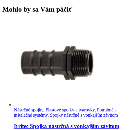
Mohlo by sa Vám páčiť
Nástrčné spojky
,
Plastové spojky a tvarovky
,
Potrubné a
inštalačné systémy
,
Spojky nástrčné s vonkajším závitom
Irritec Spojka nástrčná s vonkajším závitom