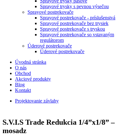
Sprayové trysky pásové
Sprayové trysky s pevnou výsečou
Sprayové postrekovače
Sprayové postrekovače - príslušenstvá
Sprayové postrekovače bez trysiek
Sprayové postrekovače s tryskou
Sprayové postrekovače so vstavaným
regulátorom
Úderové postrekovače
Úderové postrekovače
Úvodná stránka
O nás
Obchod
Akciové produkty
Blog
Kontakt
Projektovanie závlahy
S.V.I.S Trade Redukcia 1/4”x1/8” –
mosadz