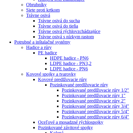
Obrubníky
Siete proti krtkom
Trávne osivá
Trávne osivá do sucha
Trávne osivá do tieňa
Trávne osivá rýchlovzchádzajúce
Trávne osivá s nízkym rastom
Potrubné a inštalačné systémy
Hadice a rúry
PE hadice
HDPE hadice - PN6
LDPE hadice - PN3,2
LDPE hadice - PN6
Kovové spojky a tvarovky
Kovové predlžovacie rúry
Pozinkované predlžovacie rúry
Pozinkované predlžovacie rúry 1/2"
Pozinkované predlžovacie rúry 1"
Pozinkované predlžovacie rúry 2"
Pozinkované predlžovacie rúry 3/4"
Pozinkované predlžovacie rúry 5/4"
Pozinkované predlžovacie rúry 6/4"
Oceľové a mosadzné rýchlospojky
Pozinkované závitové spojky
Kolená