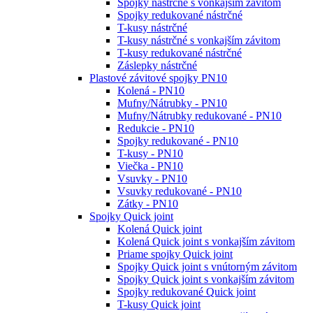
Spojky nástrčné s vonkajším závitom
Spojky redukované nástrčné
T-kusy nástrčné
T-kusy nástrčné s vonkajším závitom
T-kusy redukované nástrčné
Záslepky nástrčné
Plastové závitové spojky PN10
Kolená - PN10
Mufny/Nátrubky - PN10
Mufny/Nátrubky redukované - PN10
Redukcie - PN10
Spojky redukované - PN10
T-kusy - PN10
Viečka - PN10
Vsuvky - PN10
Vsuvky redukované - PN10
Zátky - PN10
Spojky Quick joint
Kolená Quick joint
Kolená Quick joint s vonkajším závitom
Priame spojky Quick joint
Spojky Quick joint s vnútorným závitom
Spojky Quick joint s vonkajším závitom
Spojky redukované Quick joint
T-kusy Quick joint