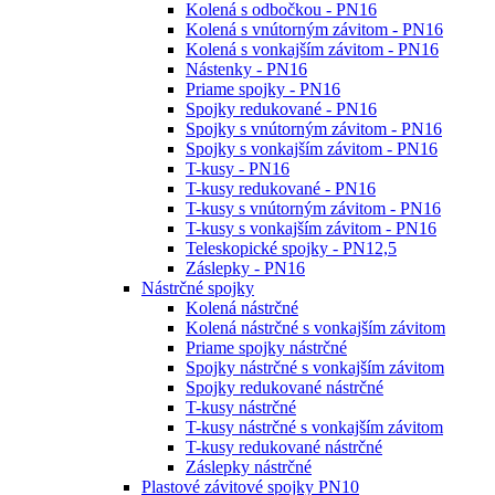
Kolená s odbočkou - PN16
Kolená s vnútorným závitom - PN16
Kolená s vonkajším závitom - PN16
Nástenky - PN16
Priame spojky - PN16
Spojky redukované - PN16
Spojky s vnútorným závitom - PN16
Spojky s vonkajším závitom - PN16
T-kusy - PN16
T-kusy redukované - PN16
T-kusy s vnútorným závitom - PN16
T-kusy s vonkajším závitom - PN16
Teleskopické spojky - PN12,5
Záslepky - PN16
Nástrčné spojky
Kolená nástrčné
Kolená nástrčné s vonkajším závitom
Priame spojky nástrčné
Spojky nástrčné s vonkajším závitom
Spojky redukované nástrčné
T-kusy nástrčné
T-kusy nástrčné s vonkajším závitom
T-kusy redukované nástrčné
Záslepky nástrčné
Plastové závitové spojky PN10