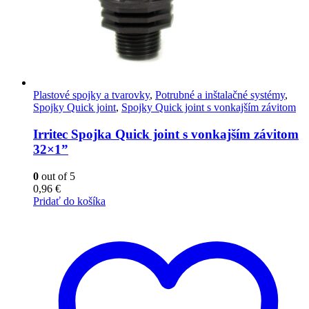
Plastové spojky a tvarovky
,
Potrubné a inštalačné systémy
,
Spojky Quick joint
,
Spojky Quick joint s vonkajším závitom
Irritec Spojka Quick joint s vonkajším závitom
32×1”
0
out of 5
0,96
€
Pridať do košíka