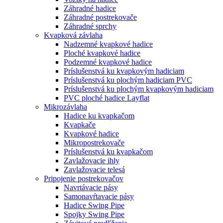
Záhradné hadice
Záhradné postrekovače
Záhradné sprchy
Kvapková závlaha
Nadzemné kvapkové hadice
Ploché kvapkové hadice
Podzemné kvapkové hadice
Príslušenstvá ku kvapkovým hadiciam
Príslušenstvá ku plochým hadiciam PVC
Príslušenstvá ku plochým kvapkovým hadiciam
PVC ploché hadice Layflat
Mikrozávlaha
Hadice ku kvapkačom
Kvapkače
Kvapkové hadice
Mikropostrekovače
Príslušenstvá ku kvapkačom
Zavlažovacie ihly
Zavlažovacie telesá
Pripojenie postrekovačov
Navrtávacie pásy
Samonavŕtavacie pásy
Hadice Swing Pipe
Spojky Swing Pipe