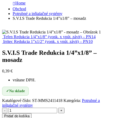
Home
Obchod
Potrubné a inštalačné systémy
S.V.I.S Trade Redukcia 1/4”x1/8” – mosadz
Tefen Redukcia 1/4”x1/8” (vonk. x vnút. závit) – PN14
Irritec Redukcia 1”x1/2” (vonk. x vnút. závit) – PN10
S.V.I.S Trade Redukcia 1/4”x1/8” –
mosadz
0,39
€
vrátane DPH.
✓
Na sklade
Katalógové číslo:
ST-MMS2411418
Kategória:
Potrubné a
inštalačné systémy
-
+
Pridať do košíka