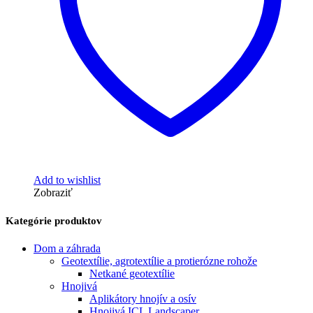
Add to wishlist
Zobraziť
Kategórie produktov
Dom a záhrada
Geotextílie, agrotextílie a protierózne rohože
Netkané geotextílie
Hnojivá
Aplikátory hnojív a osív
Hnojivá ICL Landscaper