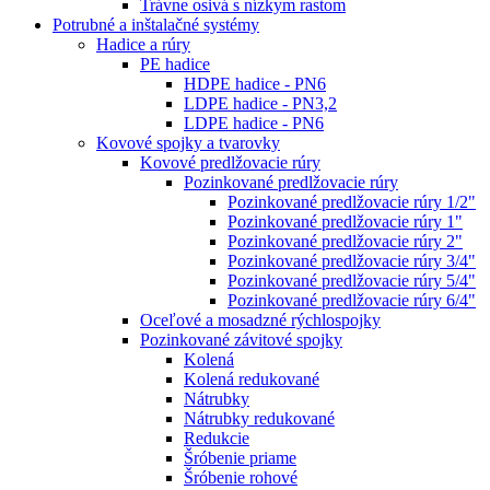
Trávne osivá s nízkym rastom
Potrubné a inštalačné systémy
Hadice a rúry
PE hadice
HDPE hadice - PN6
LDPE hadice - PN3,2
LDPE hadice - PN6
Kovové spojky a tvarovky
Kovové predlžovacie rúry
Pozinkované predlžovacie rúry
Pozinkované predlžovacie rúry 1/2"
Pozinkované predlžovacie rúry 1"
Pozinkované predlžovacie rúry 2"
Pozinkované predlžovacie rúry 3/4"
Pozinkované predlžovacie rúry 5/4"
Pozinkované predlžovacie rúry 6/4"
Oceľové a mosadzné rýchlospojky
Pozinkované závitové spojky
Kolená
Kolená redukované
Nátrubky
Nátrubky redukované
Redukcie
Šróbenie priame
Šróbenie rohové