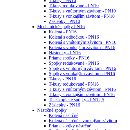
T-kusy - PN10
T-kusy redukované - PN10
T-kusy s vnútorným závitom - PN10
T-kusy s vonkajším závitom - PN10
Záslepky - PN10
Mechanické spojky PN16
Kolená - PN16
Kolená s odbočkou - PN16
Kolená s vnútorným závitom - PN16
Kolená s vonkajším závitom - PN16
Nástenky - PN16
Priame spojky - PN16
Spojky redukované - PN16
Spojky s vnútorným závitom - PN16
Spojky s vonkajším závitom - PN16
T-kusy - PN16
T-kusy redukované - PN16
T-kusy s vnútorným závitom - PN16
T-kusy s vonkajším závitom - PN16
Teleskopické spojky - PN12,5
Záslepky - PN16
Nástrčné spojky
Kolená nástrčné
Kolená nástrčné s vonkajším závitom
Priame spojky nástrčné