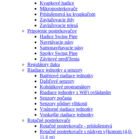
Kvapkové hadice
Mikropostrekovače
Príslušenstvá ku kvapkačom
Zavlažovacie ihly
Zavlažovacie telesá
Pripojenie postrekovačov
Hadice Swing Pipe
Navrtávacie pásy
Samonavŕtavacie pásy
Spojky Swing Pipe
Závitové predľženia
Regulátory tlaku
Riadiace jednotky a senzory
Batériové riadiace jednotky
Dažďové senzory
Kohútikové programátory
Riadiace jednotky s WiFi ovládaním
Senzory počasia
Senzory pôdnej vlhkosti
Vnútorné riadiace jednotky
Vonkajšie riadiace jednotky
Rotačné postrekovače
Rotačné postrekovače - príslušenstvá
Rotačné postrekovače s nízkym výkonom (4,0-
11,6 m)