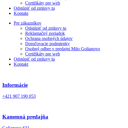
Certifikáty pre web
Odstúpiť od zmluvy tu
Kontakt
Pre zákazníkov
Odstúpiť od zmluvy tu
Reklamačný poriadok
Ochrana osobných údajov
Doručovacie podmienky
Osobný odber v predajni Milo Golianovo
Certifikáty pre web
Odstúpiť od zmluvy tu
Kontakt
Informácie
+421 907 190 053
Kamenná predajňa
Golianovo 631