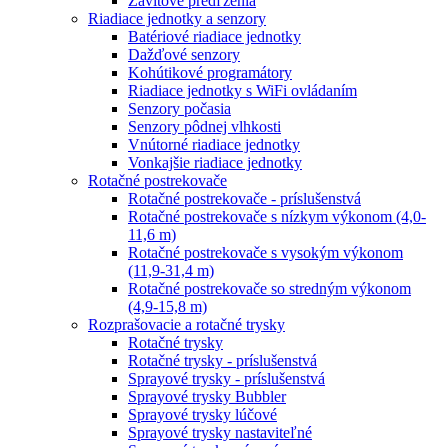
Závitové predľženia
Riadiace jednotky a senzory
Batériové riadiace jednotky
Dažďové senzory
Kohútikové programátory
Riadiace jednotky s WiFi ovládaním
Senzory počasia
Senzory pôdnej vlhkosti
Vnútorné riadiace jednotky
Vonkajšie riadiace jednotky
Rotačné postrekovače
Rotačné postrekovače - príslušenstvá
Rotačné postrekovače s nízkym výkonom (4,0-
11,6 m)
Rotačné postrekovače s vysokým výkonom
(11,9-31,4 m)
Rotačné postrekovače so stredným výkonom
(4,9-15,8 m)
Rozprašovacie a rotačné trysky
Rotačné trysky
Rotačné trysky - príslušenstvá
Sprayové trysky - príslušenstvá
Sprayové trysky Bubbler
Sprayové trysky lúčové
Sprayové trysky nastaviteľné