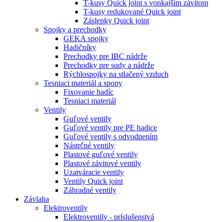
T-kusy Quick joint s vonkajším závitom
T-kusy redukované Quick joint
Záslepky Quick joint
Spojky a prechodky
GEKA spojky
Hadičníky
Prechodky pre IBC nádrže
Prechodky pre sudy a nádrže
Rýchlospojky na stlačený vzduch
Tesniaci materiál a spony
Fixovanie hadíc
Tesniaci materiál
Ventily
Guľové ventily
Guľové ventily pre PE hadice
Guľové ventily s odvodnením
Nástrčné ventily
Plastové guľové ventily
Plastové závitové ventily
Uzatváracie ventily
Ventily Quick joint
Záhradné ventily
Závlaha
Elektroventily
Elektroventily - príslušenstvá