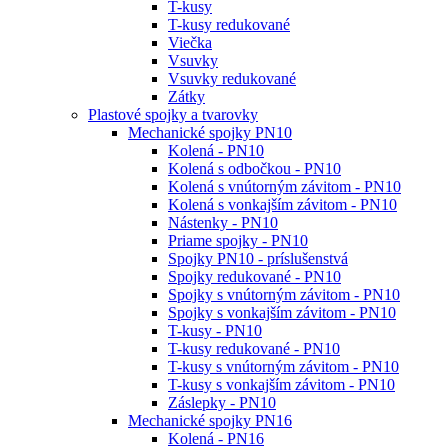
T-kusy
T-kusy redukované
Viečka
Vsuvky
Vsuvky redukované
Zátky
Plastové spojky a tvarovky
Mechanické spojky PN10
Kolená - PN10
Kolená s odbočkou - PN10
Kolená s vnútorným závitom - PN10
Kolená s vonkajším závitom - PN10
Nástenky - PN10
Priame spojky - PN10
Spojky PN10 - príslušenstvá
Spojky redukované - PN10
Spojky s vnútorným závitom - PN10
Spojky s vonkajším závitom - PN10
T-kusy - PN10
T-kusy redukované - PN10
T-kusy s vnútorným závitom - PN10
T-kusy s vonkajším závitom - PN10
Záslepky - PN10
Mechanické spojky PN16
Kolená - PN16