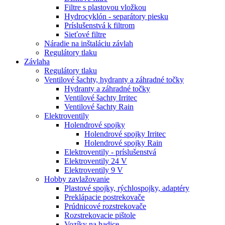
Filtre s plastovou vložkou
Hydrocyklón - separátory piesku
Príslušenstvá k filtrom
Sieťové filtre
Náradie na inštaláciu závlah
Regulátory tlaku
Závlaha
Regulátory tlaku
Ventilové šachty, hydranty a záhradné točky
Hydranty a záhradné točky
Ventilové šachty Irritec
Ventilové šachty Rain
Elektroventily
Holendrové spojky
Holendrové spojky Irritec
Holendrové spojky Rain
Elektroventily - príslušenstvá
Elektroventily 24 V
Elektroventily 9 V
Hobby zavlažovanie
Plastové spojky, rýchlospojky, adaptéry
Preklápacie postrekovače
Prúdnicové rozstrekovače
Rozstrekovacie pištole
Vozíky na hadice