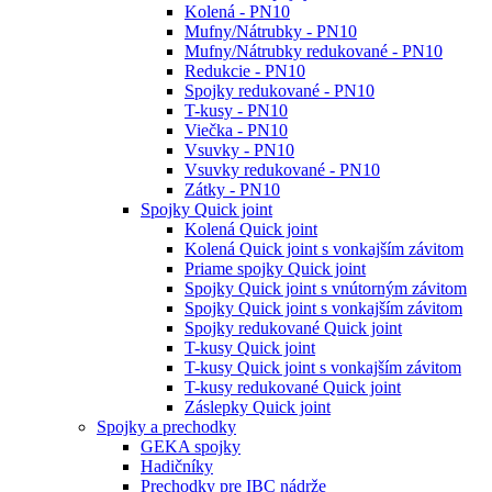
Kolená - PN10
Mufny/Nátrubky - PN10
Mufny/Nátrubky redukované - PN10
Redukcie - PN10
Spojky redukované - PN10
T-kusy - PN10
Viečka - PN10
Vsuvky - PN10
Vsuvky redukované - PN10
Zátky - PN10
Spojky Quick joint
Kolená Quick joint
Kolená Quick joint s vonkajším závitom
Priame spojky Quick joint
Spojky Quick joint s vnútorným závitom
Spojky Quick joint s vonkajším závitom
Spojky redukované Quick joint
T-kusy Quick joint
T-kusy Quick joint s vonkajším závitom
T-kusy redukované Quick joint
Záslepky Quick joint
Spojky a prechodky
GEKA spojky
Hadičníky
Prechodky pre IBC nádrže