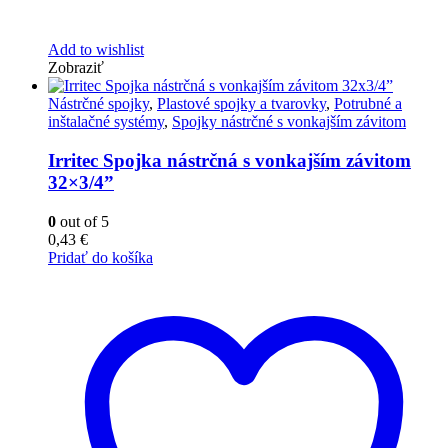
Add to wishlist
Zobraziť
Nástrčné spojky
,
Plastové spojky a tvarovky
,
Potrubné a
inštalačné systémy
,
Spojky nástrčné s vonkajším závitom
Irritec Spojka nástrčná s vonkajším závitom
32×3/4”
0
out of 5
0,43
€
Pridať do košíka