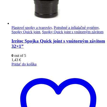
Plastové spojky a tvarovky
,
Potrubné a inštalačné systémy
,
Spojky Quick joint
,
Spojky Quick joint s vnútorným závitom
Irritec Spojka Quick joint s vnútorným závitom
32×1”
0
out of 5
1,43
€
Pridať do košíka