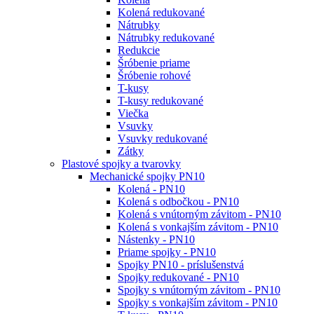
Kolená redukované
Nátrubky
Nátrubky redukované
Redukcie
Šróbenie priame
Šróbenie rohové
T-kusy
T-kusy redukované
Viečka
Vsuvky
Vsuvky redukované
Zátky
Plastové spojky a tvarovky
Mechanické spojky PN10
Kolená - PN10
Kolená s odbočkou - PN10
Kolená s vnútorným závitom - PN10
Kolená s vonkajším závitom - PN10
Nástenky - PN10
Priame spojky - PN10
Spojky PN10 - príslušenstvá
Spojky redukované - PN10
Spojky s vnútorným závitom - PN10
Spojky s vonkajším závitom - PN10