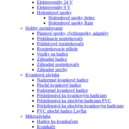
Elektroventily 24 V
Elektroventily 9 V
Holendrové spojky
Holendrové spojky Irritec
Holendrové spojky Rain
Hobby zavlažovanie
Plastové spojky, rýchlospojky, adaptéry
Preklápacie postrekovače
Prúdnicové rozstrekovače
Rozstrekovacie pištole
Vozíky na hadice
Záhradné hadice
Záhradné postrekovače
Záhradné sprchy
Kvapková závlaha
Nadzemné kvapkové hadice
Ploché kvapkové hadice
Podzemné kvapkové hadice
Príslušenstvá ku kvapkovým hadiciam
Príslušenstvá ku plochým hadiciam PVC
Príslušenstvá ku plochým kvapkovým hadiciam
PVC ploché hadice Layflat
Mikrozávlaha
Hadice ku kvapkačom
Kvapkače