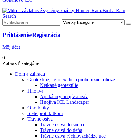
Search
Prihlásenie/Registrácia
Môj účet
0
Zobraziť kategórie
Dom a záhrada
Geotextílie, agrotextílie a protierózne rohože
Netkané geotextílie
Hnojivá
Aplikátory hnojív a osív
Hnojivá ICL Landscaper
Obrubníky
Siete proti krtkom
Trávne osivá
Trávne osivá do sucha
Trávne osivá do tieňa
Trávne osivá rýchlovzchádzajúce