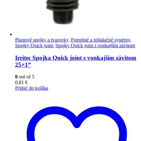
Plastové spojky a tvarovky
,
Potrubné a inštalačné systémy
,
Spojky Quick joint
,
Spojky Quick joint s vonkajším závitom
Irritec Spojka Quick joint s vonkajším závitom
25×1”
0
out of 5
0,81
€
Pridať do košíka