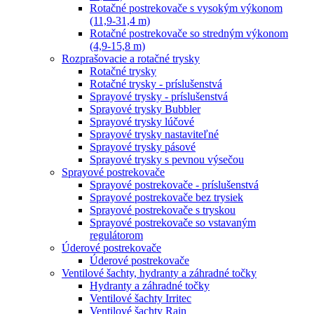
Rotačné postrekovače s vysokým výkonom
(11,9-31,4 m)
Rotačné postrekovače so stredným výkonom
(4,9-15,8 m)
Rozprašovacie a rotačné trysky
Rotačné trysky
Rotačné trysky - príslušenstvá
Sprayové trysky - príslušenstvá
Sprayové trysky Bubbler
Sprayové trysky lúčové
Sprayové trysky nastaviteľné
Sprayové trysky pásové
Sprayové trysky s pevnou výsečou
Sprayové postrekovače
Sprayové postrekovače - príslušenstvá
Sprayové postrekovače bez trysiek
Sprayové postrekovače s tryskou
Sprayové postrekovače so vstavaným
regulátorom
Úderové postrekovače
Úderové postrekovače
Ventilové šachty, hydranty a záhradné točky
Hydranty a záhradné točky
Ventilové šachty Irritec
Ventilové šachty Rain