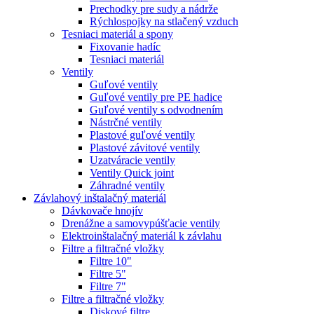
Prechodky pre sudy a nádrže
Rýchlospojky na stlačený vzduch
Tesniaci materiál a spony
Fixovanie hadíc
Tesniaci materiál
Ventily
Guľové ventily
Guľové ventily pre PE hadice
Guľové ventily s odvodnením
Nástrčné ventily
Plastové guľové ventily
Plastové závitové ventily
Uzatváracie ventily
Ventily Quick joint
Záhradné ventily
Závlahový inštalačný materiál
Dávkovače hnojív
Drenážne a samovypúšťacie ventily
Elektroinštalačný materiál k závlahu
Filtre a filtračné vložky
Filtre 10"
Filtre 5"
Filtre 7"
Filtre a filtračné vložky
Diskové filtre