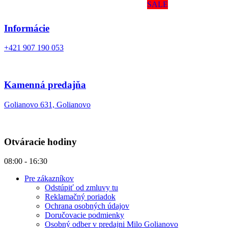
SALE
Informácie
+421 907 190 053
Kamenná predajňa
Golianovo 631, Golianovo
Otváracie hodiny
08:00 - 16:30
Pre zákazníkov
Odstúpiť od zmluvy tu
Reklamačný poriadok
Ochrana osobných údajov
Doručovacie podmienky
Osobný odber v predajni Milo Golianovo