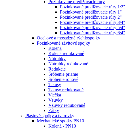
Pozinkované predlžovacie rúry
Pozinkované predlžovacie rúry 1/2"
Pozinkované predlžovacie rúry 1"
Pozinkované predlžovacie rúry 2"
Pozinkované predlžovacie rúry 3/4"
Pozinkované predlžovacie rúry 5/4"
Pozinkované predlžovacie rúry 6/4"
Oceľové a mosadzné rýchlospojky
Pozinkované závitové spojky
Kolená
Kolená redukované
Nátrubky
Nátrubky redukované
Redukcie
Šróbenie priame
Šróbenie rohové
T-kusy
T-kusy redukované
Viečka
Vsuvky
Vsuvky redukované
Zátky
Plastové spojky a tvarovky
Mechanické spojky PN10
Kolená - PN10