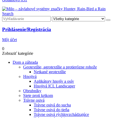
Search
Prihlásenie/Registrácia
Môj účet
0
Zobraziť kategórie
Dom a záhrada
Geotextílie, agrotextílie a protierózne rohože
Netkané geotextílie
Hnojivá
Aplikátory hnojív a osív
Hnojivá ICL Landscaper
Obrubníky
Siete proti krtkom
Trávne osivá
Trávne osivá do sucha
Trávne osivá do tieňa
Trávne osivá rýchlovzchádzajúce