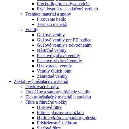
Prechodky pre sudy a nádrže
Rýchlospojky na stlačený vzduch
Tesniaci materiál a spony
Fixovanie hadíc
Tesniaci materiál
Ventily
Guľové ventily
Guľové ventily pre PE hadice
Guľové ventily s odvodnením
Nástrčné ventily
Plastové guľové ventily
Plastové závitové ventily
Uzatváracie ventily
Ventily Quick joint
Záhradné ventily
Závlahový inštalačný materiál
Dávkovače hnojív
Drenážne a samovypúšťacie ventily
Elektroinštalačný materiál k závlahu
Filtre a filtračné vložky
Diskové filtre
Filtre s plastovou vložkou
Hydrocyklón - separátory piesku
Príslušenstvá k filtrom
Sieťové filtre