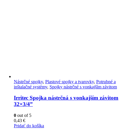
Nástrčné spojky
,
Plastové spojky a tvarovky
,
Potrubné a
inštalačné systémy
,
Spojky nástrčné s vonkajším závitom
Irritec Spojka nástrčná s vonkajším závitom
32×3/4”
0
out of 5
0,43
€
Pridať do košíka