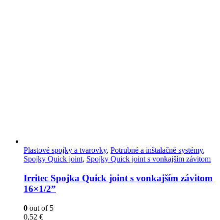
Plastové spojky a tvarovky
,
Potrubné a inštalačné systémy
,
Spojky Quick joint
,
Spojky Quick joint s vonkajším závitom
Irritec Spojka Quick joint s vonkajším závitom
16×1/2”
0
out of 5
0,52
€