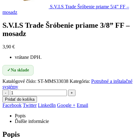
S.V.I.S Trade Šróbenie priame 5/4” FF –
mosadz
S.V.I.S Trade Šróbenie priame 3/8” FF –
mosadz
3,90
€
vrátane DPH.
✓
Na sklade
Katalógové číslo:
ST-MMS33038
Kategória:
Potrubné a inštalačné
systémy
-
+
Pridať do košíka
Facebook
Twitter
LinkedIn
Google +
Email
Popis
Ďalšie informácie
Popis