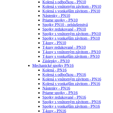
Kolená s odbočkou - PN10
Kolená s vnútorným závitom - PN10
Kolená s vonkajším závitom - PN10
Nástenky - PN10
Priame spojky - PN10
Spojky PN10 - príslušenstvá
Spojky redukované - PN10
Spojky s vnútorným závitom - PN10
Spojky s vonkajším závitom - PN10
T-kusy - PN10
T-kusy redukované - PN10
T-kusy s vnútorným závitom - PN10
T-kusy s vonkajším závitom - PN10
Záslepky - PN10
Mechanické spojky PN16
Kolená - PN16
Kolená s odbočkou - PN16
Kolená s vnútorným závitom - PN16
Kolená s vonkajším závitom - PN16
Nástenky - PN16
Priame spojky - PN16
Spojky redukované - PN16
Spojky s vnútorným závitom - PN16
Spojky s vonkajším závitom - PN16
T-kusy - PN16