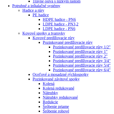
Trávne osivá s nízkym rastom
Potrubné a inštalačné systémy
Hadice a rúry
PE hadice
HDPE hadice - PN6
LDPE hadice - PN3,2
LDPE hadice - PN6
Kovové spojky a tvarovky
Kovové predlžovacie rúry
Pozinkované predlžovacie rúry
Pozinkované predlžovacie rúry 1/2"
Pozinkované predlžovacie rúry 1"
Pozinkované predlžovacie rúry 2"
Pozinkované predlžovacie rúry 3/4"
Pozinkované predlžovacie rúry 5/4"
Pozinkované predlžovacie rúry 6/4"
Oceľové a mosadzné rýchlospojky
Pozinkované závitové spojky
Kolená
Kolená redukované
Nátrubky
Nátrubky redukované
Redukcie
Šróbenie priame
Šróbenie rohové