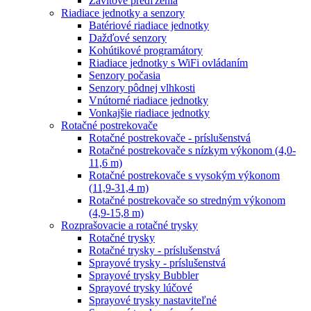
Závitové predľženia
Riadiace jednotky a senzory
Batériové riadiace jednotky
Dažďové senzory
Kohútikové programátory
Riadiace jednotky s WiFi ovládaním
Senzory počasia
Senzory pôdnej vlhkosti
Vnútorné riadiace jednotky
Vonkajšie riadiace jednotky
Rotačné postrekovače
Rotačné postrekovače - príslušenstvá
Rotačné postrekovače s nízkym výkonom (4,0-
11,6 m)
Rotačné postrekovače s vysokým výkonom
(11,9-31,4 m)
Rotačné postrekovače so stredným výkonom
(4,9-15,8 m)
Rozprašovacie a rotačné trysky
Rotačné trysky
Rotačné trysky - príslušenstvá
Sprayové trysky - príslušenstvá
Sprayové trysky Bubbler
Sprayové trysky lúčové
Sprayové trysky nastaviteľné