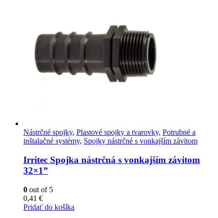
Nástrčné spojky
,
Plastové spojky a tvarovky
,
Potrubné a
inštalačné systémy
,
Spojky nástrčné s vonkajším závitom
Irritec Spojka nástrčná s vonkajším závitom
32×1”
0
out of 5
0,41
€
Pridať do košíka