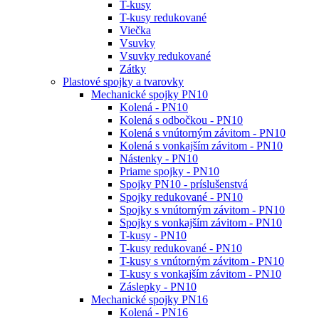
T-kusy
T-kusy redukované
Viečka
Vsuvky
Vsuvky redukované
Zátky
Plastové spojky a tvarovky
Mechanické spojky PN10
Kolená - PN10
Kolená s odbočkou - PN10
Kolená s vnútorným závitom - PN10
Kolená s vonkajším závitom - PN10
Nástenky - PN10
Priame spojky - PN10
Spojky PN10 - príslušenstvá
Spojky redukované - PN10
Spojky s vnútorným závitom - PN10
Spojky s vonkajším závitom - PN10
T-kusy - PN10
T-kusy redukované - PN10
T-kusy s vnútorným závitom - PN10
T-kusy s vonkajším závitom - PN10
Záslepky - PN10
Mechanické spojky PN16
Kolená - PN16