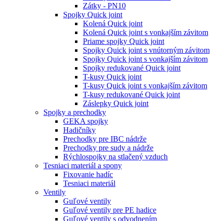
Zátky - PN10
Spojky Quick joint
Kolená Quick joint
Kolená Quick joint s vonkajším závitom
Priame spojky Quick joint
Spojky Quick joint s vnútorným závitom
Spojky Quick joint s vonkajším závitom
Spojky redukované Quick joint
T-kusy Quick joint
T-kusy Quick joint s vonkajším závitom
T-kusy redukované Quick joint
Záslepky Quick joint
Spojky a prechodky
GEKA spojky
Hadičníky
Prechodky pre IBC nádrže
Prechodky pre sudy a nádrže
Rýchlospojky na stlačený vzduch
Tesniaci materiál a spony
Fixovanie hadíc
Tesniaci materiál
Ventily
Guľové ventily
Guľové ventily pre PE hadice
Guľové ventily s odvodnením