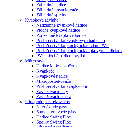
Záhradné hadice
Záhradné postrekovače
Záhradné sprchy
Kvapková závlaha
Nadzemné kvapkové hadice
Ploché kvapkové hadice
Podzemné kvapkové hadice
Príslušenstvá ku kvapkovým hadiciam
Príslušenstvá ku plochým hadiciam PVC
Príslušenstvá ku plochým kvapkovým hadiciam
PVC ploché hadice Layflat
Mikrozávlaha
Hadice ku kvapkačom
Kvapkače
Kvapkové hadice
Mikropostrekovače
Príslušenstvá ku kvapkačom
Zavlažovacie ihly
Zavlažovacie telesá
Pripojenie postrekovačov
Navrtávacie pásy
Samonavŕtavacie pásy
Hadice Swing Pipe
Spojky Swing Pipe