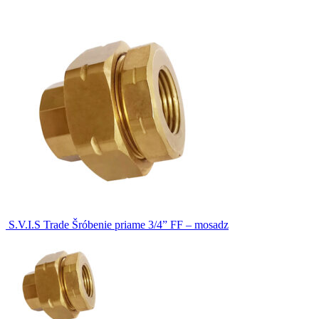
S.V.I.S Trade Šróbenie priame 3/4” FF – mosadz