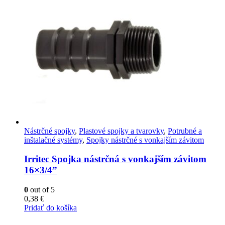
Nástrčné spojky
,
Plastové spojky a tvarovky
,
Potrubné a
inštalačné systémy
,
Spojky nástrčné s vonkajším závitom
Irritec Spojka nástrčná s vonkajším závitom
16×3/4”
0
out of 5
0,38
€
Pridať do košíka