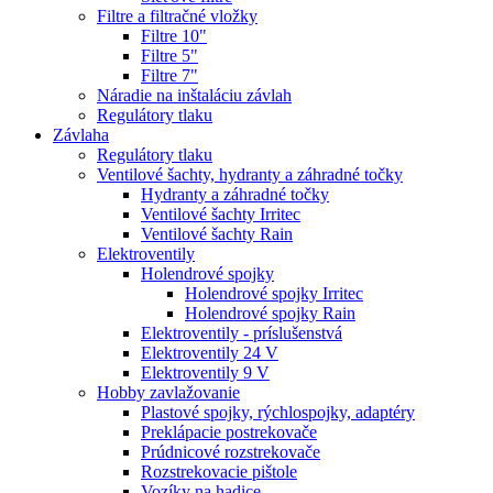
Filtre a filtračné vložky
Filtre 10"
Filtre 5"
Filtre 7"
Náradie na inštaláciu závlah
Regulátory tlaku
Závlaha
Regulátory tlaku
Ventilové šachty, hydranty a záhradné točky
Hydranty a záhradné točky
Ventilové šachty Irritec
Ventilové šachty Rain
Elektroventily
Holendrové spojky
Holendrové spojky Irritec
Holendrové spojky Rain
Elektroventily - príslušenstvá
Elektroventily 24 V
Elektroventily 9 V
Hobby zavlažovanie
Plastové spojky, rýchlospojky, adaptéry
Preklápacie postrekovače
Prúdnicové rozstrekovače
Rozstrekovacie pištole
Vozíky na hadice