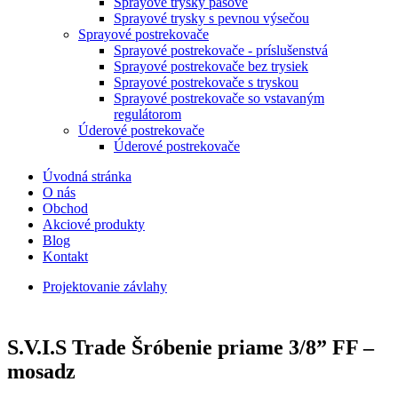
Sprayové trysky pásové
Sprayové trysky s pevnou výsečou
Sprayové postrekovače
Sprayové postrekovače - príslušenstvá
Sprayové postrekovače bez trysiek
Sprayové postrekovače s tryskou
Sprayové postrekovače so vstavaným
regulátorom
Úderové postrekovače
Úderové postrekovače
Úvodná stránka
O nás
Obchod
Akciové produkty
Blog
Kontakt
Projektovanie závlahy
S.V.I.S Trade Šróbenie priame 3/8” FF –
mosadz