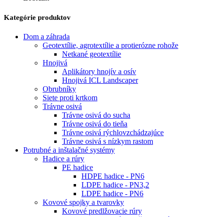
Kategórie produktov
Dom a záhrada
Geotextílie, agrotextílie a protierózne rohože
Netkané geotextílie
Hnojivá
Aplikátory hnojív a osív
Hnojivá ICL Landscaper
Obrubníky
Siete proti krtkom
Trávne osivá
Trávne osivá do sucha
Trávne osivá do tieňa
Trávne osivá rýchlovzchádzajúce
Trávne osivá s nízkym rastom
Potrubné a inštalačné systémy
Hadice a rúry
PE hadice
HDPE hadice - PN6
LDPE hadice - PN3,2
LDPE hadice - PN6
Kovové spojky a tvarovky
Kovové predlžovacie rúry