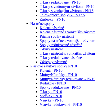
T-kusy redukované - PN16
T-kusy s vnútorným závitom - PN16
T-kusy s vonkajším závitom - PN16
Teleskopické spojky - PN12,5
Záslepky - PN16
Nástrčné spojky
Kolená nástrčné
Kolená nástrčné s vonkajším závitom
Priame spojky nástrčné
Spojky nástrčné s vonkajším závitom
Spojky redukované nástrčné
T-kusy nástrčné
T-kusy nástrčné s vonkajším závitom
T-kusy redukované nástrčné
Záslepky nástrčné
Plastové závitové spojky PN10
Kolená - PN10
Mufny/Nátrubky - PN10
Mufny/Nátrubky redukované - PN10
Redukcie - PN10
Spojky redukované - PN10
T-kusy - PN10
Viečka - PN10
Vsuvky - PN10
Vsuvky redukované - PN10