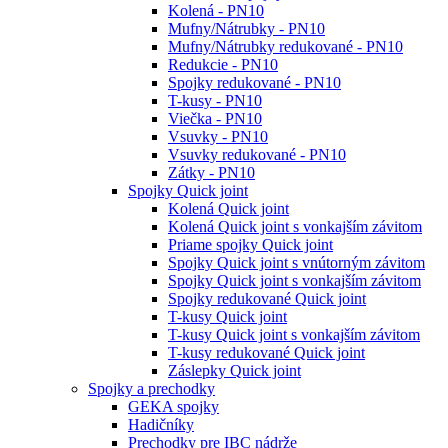
Kolená - PN10
Mufny/Nátrubky - PN10
Mufny/Nátrubky redukované - PN10
Redukcie - PN10
Spojky redukované - PN10
T-kusy - PN10
Viečka - PN10
Vsuvky - PN10
Vsuvky redukované - PN10
Zátky - PN10
Spojky Quick joint
Kolená Quick joint
Kolená Quick joint s vonkajším závitom
Priame spojky Quick joint
Spojky Quick joint s vnútorným závitom
Spojky Quick joint s vonkajším závitom
Spojky redukované Quick joint
T-kusy Quick joint
T-kusy Quick joint s vonkajším závitom
T-kusy redukované Quick joint
Záslepky Quick joint
Spojky a prechodky
GEKA spojky
Hadičníky
Prechodky pre IBC nádrže