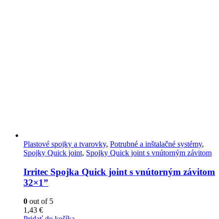
Plastové spojky a tvarovky
,
Potrubné a inštalačné systémy
,
Spojky Quick joint
,
Spojky Quick joint s vnútorným závitom
Irritec Spojka Quick joint s vnútorným závitom
32×1”
0
out of 5
1,43
€
Pridať do košíka