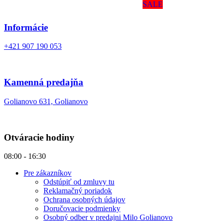
SALE
Informácie
+421 907 190 053
Kamenná predajňa
Golianovo 631, Golianovo
Otváracie hodiny
08:00 - 16:30
Pre zákazníkov
Odstúpiť od zmluvy tu
Reklamačný poriadok
Ochrana osobných údajov
Doručovacie podmienky
Osobný odber v predajni Milo Golianovo