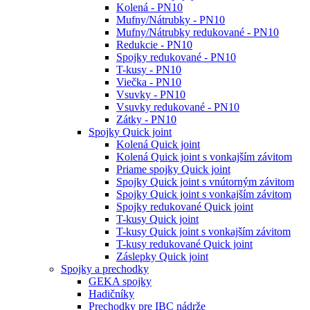
Kolená - PN10
Mufny/Nátrubky - PN10
Mufny/Nátrubky redukované - PN10
Redukcie - PN10
Spojky redukované - PN10
T-kusy - PN10
Viečka - PN10
Vsuvky - PN10
Vsuvky redukované - PN10
Zátky - PN10
Spojky Quick joint
Kolená Quick joint
Kolená Quick joint s vonkajším závitom
Priame spojky Quick joint
Spojky Quick joint s vnútorným závitom
Spojky Quick joint s vonkajším závitom
Spojky redukované Quick joint
T-kusy Quick joint
T-kusy Quick joint s vonkajším závitom
T-kusy redukované Quick joint
Záslepky Quick joint
Spojky a prechodky
GEKA spojky
Hadičníky
Prechodky pre IBC nádrže