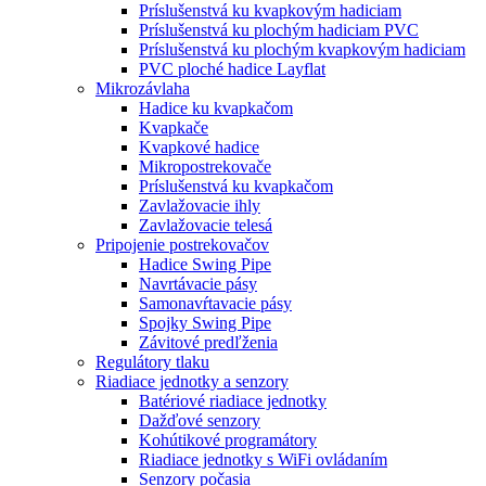
Príslušenstvá ku kvapkovým hadiciam
Príslušenstvá ku plochým hadiciam PVC
Príslušenstvá ku plochým kvapkovým hadiciam
PVC ploché hadice Layflat
Mikrozávlaha
Hadice ku kvapkačom
Kvapkače
Kvapkové hadice
Mikropostrekovače
Príslušenstvá ku kvapkačom
Zavlažovacie ihly
Zavlažovacie telesá
Pripojenie postrekovačov
Hadice Swing Pipe
Navrtávacie pásy
Samonavŕtavacie pásy
Spojky Swing Pipe
Závitové predľženia
Regulátory tlaku
Riadiace jednotky a senzory
Batériové riadiace jednotky
Dažďové senzory
Kohútikové programátory
Riadiace jednotky s WiFi ovládaním
Senzory počasia