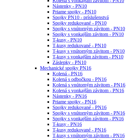
Kolená s vonkajším závitom - PN10
Nástenky - PN10
Priame spojky - PN10
Spojky PN10 - príslušenstvá
Spojky redukované - PN10
Spojky s vnútorným závitom - PN10
Spojky s vonkajším závitom - PN10
T-kusy - PN10
T-kusy redukované - PN10
T-kusy s vnútorným závitom - PN10
T-kusy s vonkajším závitom - PN10
Záslepky - PN10
Mechanické spojky PN16
Kolená - PN16
Kolená s odbočkou - PN16
Kolená s vnútorným závitom - PN16
Kolená s vonkajším závitom - PN16
Nástenky - PN16
Priame spojky - PN16
Spojky redukované - PN16
Spojky s vnútorným závitom - PN16
Spojky s vonkajším závitom - PN16
T-kusy - PN16
T-kusy redukované - PN16
T-kusy s vnútorným závitom - PN16