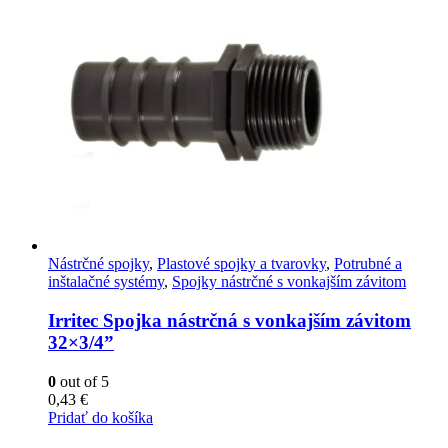
Nástrčné spojky
,
Plastové spojky a tvarovky
,
Potrubné a
inštalačné systémy
,
Spojky nástrčné s vonkajším závitom
Irritec Spojka nástrčná s vonkajším závitom
32×3/4”
0
out of 5
0,43
€
Pridať do košíka