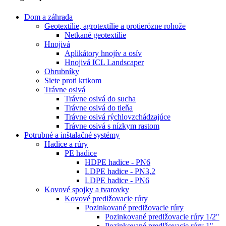
Dom a záhrada
Geotextílie, agrotextílie a protierózne rohože
Netkané geotextílie
Hnojivá
Aplikátory hnojív a osív
Hnojivá ICL Landscaper
Obrubníky
Siete proti krtkom
Trávne osivá
Trávne osivá do sucha
Trávne osivá do tieňa
Trávne osivá rýchlovzchádzajúce
Trávne osivá s nízkym rastom
Potrubné a inštalačné systémy
Hadice a rúry
PE hadice
HDPE hadice - PN6
LDPE hadice - PN3,2
LDPE hadice - PN6
Kovové spojky a tvarovky
Kovové predlžovacie rúry
Pozinkované predlžovacie rúry
Pozinkované predlžovacie rúry 1/2"
Pozinkované predlžovacie rúry 1"