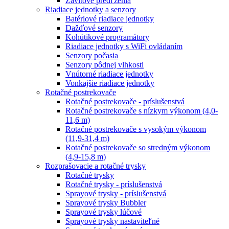
Závitové predľženia
Riadiace jednotky a senzory
Batériové riadiace jednotky
Dažďové senzory
Kohútikové programátory
Riadiace jednotky s WiFi ovládaním
Senzory počasia
Senzory pôdnej vlhkosti
Vnútorné riadiace jednotky
Vonkajšie riadiace jednotky
Rotačné postrekovače
Rotačné postrekovače - príslušenstvá
Rotačné postrekovače s nízkym výkonom (4,0-
11,6 m)
Rotačné postrekovače s vysokým výkonom
(11,9-31,4 m)
Rotačné postrekovače so stredným výkonom
(4,9-15,8 m)
Rozprašovacie a rotačné trysky
Rotačné trysky
Rotačné trysky - príslušenstvá
Sprayové trysky - príslušenstvá
Sprayové trysky Bubbler
Sprayové trysky lúčové
Sprayové trysky nastaviteľné