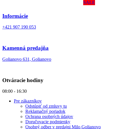
SALE
Informácie
+421 907 190 053
Kamenná predajňa
Golianovo 631, Golianovo
Otváracie hodiny
08:00 - 16:30
Pre zákazníkov
Odstúpiť od zmluvy tu
Reklamačný poriadok
Ochrana osobných údajov
Doručovacie podmienky
Osobný odber v predajni Milo Golianovo