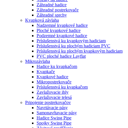
Záhradné hadice
Záhradné postrekovače
Záhradné sprchy
Kvapková závlaha
Nadzemné kvapkové hadice
Ploché kvapkové hadice
Podzemné kvapkové hadice
Príslušenstvá ku kvapkovým hadiciam
Príslušenstvá ku plochým hadiciam PVC
Príslušenstvá ku plochým kvapkovým hadiciam
PVC ploché hadice Layflat
Mikrozávlaha
Hadice ku kvapkačom
Kvapkače
Kvapkové hadice
Mikropostrekovače
Príslušenstvá ku kvapkačom
Zavlažovacie ihly
Zavlažovacie telesá
Pripojenie postrekovačov
Navrtávacie pásy
Samonavŕtavacie pásy
Hadice Swing Pipe
Spojky Swing Pipe