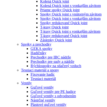
Kolená Quick joint
Kolená Quick joint s vonkajším závitom
Priame spojky Quick joint
Spojky Quick joint s vnútorným závitom
Spojky Quick joint s vonkajším závitom
Spojky redukované Quick joint
T-kusy Quick joint
T-kusy Quick joint s vonkajším závitom
T-kusy redukované Quick joint
Záslepky Quick joint
Spojky a prechodky
GEKA spojky
Hadičníky
Prechodky pre IBC nádrže
Prechodky pre sudy a nádrže
Rýchlospojky na stlačený vzduch
Tesniaci materiál a spony
Fixovanie hadíc
Tesniaci materiál
Ventily
Guľové ventily
Guľové ventily pre PE hadice
Guľové ventily s odvodnením
Nástrčné ventily
Plastové guľové ventily