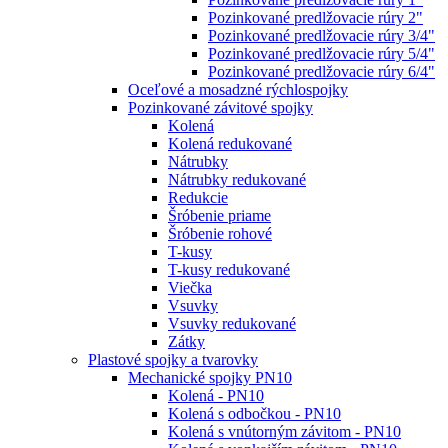
Pozinkované predlžovacie rúry 2"
Pozinkované predlžovacie rúry 3/4"
Pozinkované predlžovacie rúry 5/4"
Pozinkované predlžovacie rúry 6/4"
Oceľové a mosadzné rýchlospojky
Pozinkované závitové spojky
Kolená
Kolená redukované
Nátrubky
Nátrubky redukované
Redukcie
Šróbenie priame
Šróbenie rohové
T-kusy
T-kusy redukované
Viečka
Vsuvky
Vsuvky redukované
Zátky
Plastové spojky a tvarovky
Mechanické spojky PN10
Kolená - PN10
Kolená s odbočkou - PN10
Kolená s vnútorným závitom - PN10