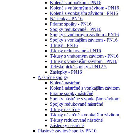
Kolená s odbočkou - PN16
Kolená s vnútorným závitom - PN16
Kolená s vonkajším závitom - PN16
Nástenky - PN16
Priame spojky - PN16
Spojky redukované - PN16
Spojky s vnútorným závitom - PN16
Spojky s vonkajším závitom - PN16
T-kusy - PN16
T-kusy redukované - PN16
T-kusy s vnútorným závitom - PN16
T-kusy s vonkajším závitom - PN16
Teleskopické spojky - PN12,5
Záslepky - PN16
Nástrčné spojky
Kolená nástrčné
Kolená nástrčné s vonkajším závitom
Priame spojky nástrčné
Spojky nástrčné s vonkajším závitom
Spojky redukované nástrčné
T-kusy nástrčné
T-kusy nástrčné s vonkajším závitom
T-kusy redukované nástrčné
Záslepky nástrčné
Plastové závitové spojky PN10