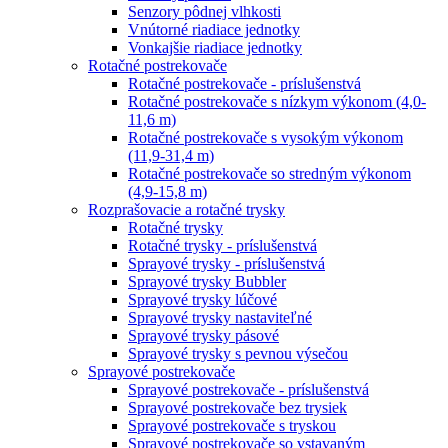
Senzory pôdnej vlhkosti
Vnútorné riadiace jednotky
Vonkajšie riadiace jednotky
Rotačné postrekovače
Rotačné postrekovače - príslušenstvá
Rotačné postrekovače s nízkym výkonom (4,0-
11,6 m)
Rotačné postrekovače s vysokým výkonom
(11,9-31,4 m)
Rotačné postrekovače so stredným výkonom
(4,9-15,8 m)
Rozprašovacie a rotačné trysky
Rotačné trysky
Rotačné trysky - príslušenstvá
Sprayové trysky - príslušenstvá
Sprayové trysky Bubbler
Sprayové trysky lúčové
Sprayové trysky nastaviteľné
Sprayové trysky pásové
Sprayové trysky s pevnou výsečou
Sprayové postrekovače
Sprayové postrekovače - príslušenstvá
Sprayové postrekovače bez trysiek
Sprayové postrekovače s tryskou
Sprayové postrekovače so vstavaným