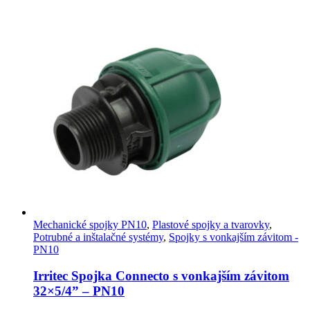
Mechanické spojky PN10
,
Plastové spojky a tvarovky
,
Potrubné a inštalačné systémy
,
Spojky s vonkajším závitom -
PN10
Irritec Spojka Connecto s vonkajším závitom
32×5/4” – PN10