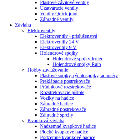
Plastové závitové ventily
Uzatváracie ventily
Ventily Quick joint
Záhradné ventily
Závlaha
Elektroventily
Elektroventily - príslušenstvá
Elektroventily 24 V
Elektroventily 9 V
Holendrové spojky
Holendrové spojky Irritec
Holendrové spojky Rain
Hobby zavlažovanie
Plastové spojky, rýchlospojky, adaptéry
Preklápacie postrekovače
Prúdnicové rozstrekovače
Rozstrekovacie pištole
Vozíky na hadice
Záhradné hadice
Záhradné postrekovače
Záhradné sprchy
Kvapková závlaha
Nadzemné kvapkové hadice
Ploché kvapkové hadice
Podzemné kvapkové hadice