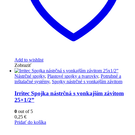
Add to wishlist
Zobraziť
Nástrčné spojky
,
Plastové spojky a tvarovky
,
Potrubné a
inštalačné systémy
,
Spojky nástrčné s vonkajším závitom
Irritec Spojka nástrčná s vonkajším závitom
25×1/2”
0
out of 5
0,25
€
Pridať do košíka