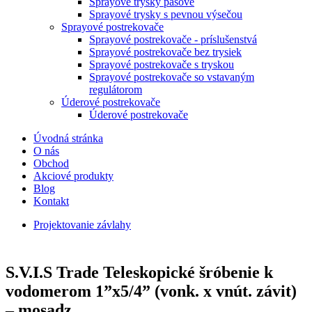
Sprayové trysky pásové
Sprayové trysky s pevnou výsečou
Sprayové postrekovače
Sprayové postrekovače - príslušenstvá
Sprayové postrekovače bez trysiek
Sprayové postrekovače s tryskou
Sprayové postrekovače so vstavaným
regulátorom
Úderové postrekovače
Úderové postrekovače
Úvodná stránka
O nás
Obchod
Akciové produkty
Blog
Kontakt
Projektovanie závlahy
S.V.I.S Trade Teleskopické šróbenie k
vodomerom 1”x5/4” (vonk. x vnút. závit)
– mosadz