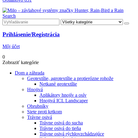
Search
Prihlásenie/Registrácia
Môj účet
0
Zobraziť kategórie
Dom a záhrada
Geotextílie, agrotextílie a protierózne rohože
Netkané geotextílie
Hnojivá
Aplikátory hnojív a osív
Hnojivá ICL Landscaper
Obrubníky
Siete proti krtkom
Trávne osivá
Trávne osivá do sucha
Trávne osivá do tieňa
Trávne osivá rýchlovzchádzajúce