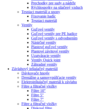
Prechodky pre sudy a nádrže
Rýchlospojky na stlačený vzduch
Tesniaci materiál a spony
Fixovanie hadíc
Tesniaci materiál
Ventily
Guľové ventily
Guľové ventily pre PE hadice
Guľové ventily s odvodnením
Nástrčné ventily
Plastové guľové ventily
Plastové závitové ventily
Uzatváracie ventily
Ventily Quick joint
Záhradné ventily
Závlahový inštalačný materiál
Dávkovače hnojív
Drenážne a samovypúšťacie ventily
Elektroinštalačný materiál k závlahu
Filtre a filtračné vložky
Filtre 10"
Filtre 5"
Filtre 7"
Filtre a filtračné vložky
Diskové filtre