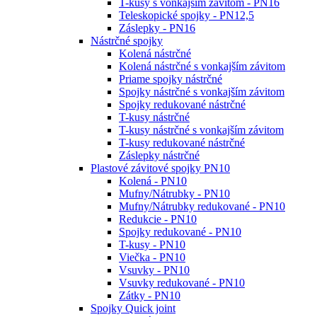
T-kusy s vonkajším závitom - PN16
Teleskopické spojky - PN12,5
Záslepky - PN16
Nástrčné spojky
Kolená nástrčné
Kolená nástrčné s vonkajším závitom
Priame spojky nástrčné
Spojky nástrčné s vonkajším závitom
Spojky redukované nástrčné
T-kusy nástrčné
T-kusy nástrčné s vonkajším závitom
T-kusy redukované nástrčné
Záslepky nástrčné
Plastové závitové spojky PN10
Kolená - PN10
Mufny/Nátrubky - PN10
Mufny/Nátrubky redukované - PN10
Redukcie - PN10
Spojky redukované - PN10
T-kusy - PN10
Viečka - PN10
Vsuvky - PN10
Vsuvky redukované - PN10
Zátky - PN10
Spojky Quick joint