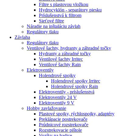
Filtre s plastovou vložkou
Hydrocyklón - separátory piesku
Príslušenstvá k filtrom
Sieťové filtre
Náradie na inštaláciu závlah
Regulátory tlaku
Závlaha
Regulátory tlaku
Ventilové šachty, hydranty a záhradné točky
Hydranty a záhradné točky
Ventilové šachty Irritec
Ventilové šachty Rain
Elektroventily
Holendrové spojky
Holendrové spojky Irritec
Holendrové spojky Rain
Elektroventily - príslušenstvá
Elektroventily 24 V
Elektroventily 9 V
Hobby zavlažovanie
Plastové spojky, rýchlospojky, adaptéry
Preklápacie postrekovače
Prúdnicové rozstrekovače
Rozstrekovacie pištole
Vozíky na hadice