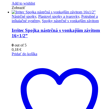
Add to wishlist
Zobraziť
Nástrčné spojky
,
Plastové spojky a tvarovky
,
Potrubné a
inštalačné systémy
,
Spojky nástrčné s vonkajším závitom
Irritec Spojka nástrčná s vonkajším závitom
16×1/2”
0
out of 5
0,18
€
Pridať do košíka