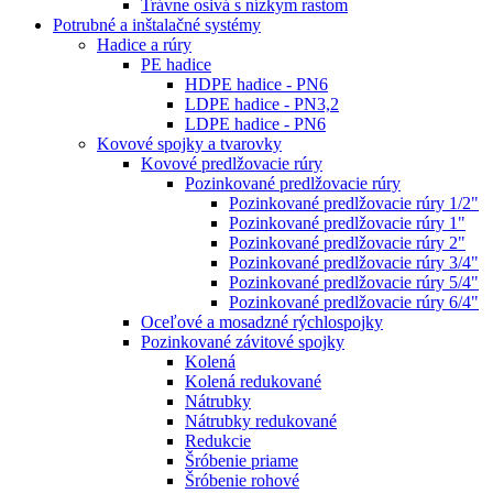
Trávne osivá s nízkym rastom
Potrubné a inštalačné systémy
Hadice a rúry
PE hadice
HDPE hadice - PN6
LDPE hadice - PN3,2
LDPE hadice - PN6
Kovové spojky a tvarovky
Kovové predlžovacie rúry
Pozinkované predlžovacie rúry
Pozinkované predlžovacie rúry 1/2"
Pozinkované predlžovacie rúry 1"
Pozinkované predlžovacie rúry 2"
Pozinkované predlžovacie rúry 3/4"
Pozinkované predlžovacie rúry 5/4"
Pozinkované predlžovacie rúry 6/4"
Oceľové a mosadzné rýchlospojky
Pozinkované závitové spojky
Kolená
Kolená redukované
Nátrubky
Nátrubky redukované
Redukcie
Šróbenie priame
Šróbenie rohové