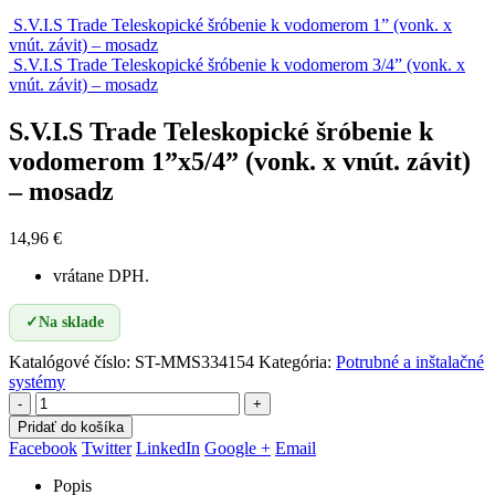
S.V.I.S Trade Teleskopické šróbenie k vodomerom 1” (vonk. x
vnút. závit) – mosadz
S.V.I.S Trade Teleskopické šróbenie k vodomerom 3/4” (vonk. x
vnút. závit) – mosadz
S.V.I.S Trade Teleskopické šróbenie k
vodomerom 1”x5/4” (vonk. x vnút. závit)
– mosadz
14,96
€
vrátane DPH.
✓
Na sklade
Katalógové číslo:
ST-MMS334154
Kategória:
Potrubné a inštalačné
systémy
-
+
Pridať do košíka
Facebook
Twitter
LinkedIn
Google +
Email
Popis