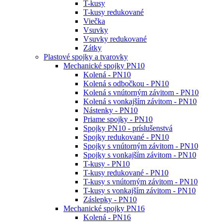
T-kusy
T-kusy redukované
Viečka
Vsuvky
Vsuvky redukované
Zátky
Plastové spojky a tvarovky
Mechanické spojky PN10
Kolená - PN10
Kolená s odbočkou - PN10
Kolená s vnútorným závitom - PN10
Kolená s vonkajším závitom - PN10
Nástenky - PN10
Priame spojky - PN10
Spojky PN10 - príslušenstvá
Spojky redukované - PN10
Spojky s vnútorným závitom - PN10
Spojky s vonkajším závitom - PN10
T-kusy - PN10
T-kusy redukované - PN10
T-kusy s vnútorným závitom - PN10
T-kusy s vonkajším závitom - PN10
Záslepky - PN10
Mechanické spojky PN16
Kolená - PN16