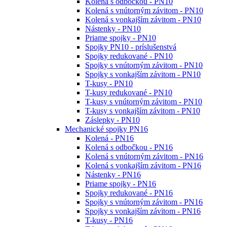
Kolená s odbočkou - PN10
Kolená s vnútorným závitom - PN10
Kolená s vonkajším závitom - PN10
Nástenky - PN10
Priame spojky - PN10
Spojky PN10 - príslušenstvá
Spojky redukované - PN10
Spojky s vnútorným závitom - PN10
Spojky s vonkajším závitom - PN10
T-kusy - PN10
T-kusy redukované - PN10
T-kusy s vnútorným závitom - PN10
T-kusy s vonkajším závitom - PN10
Záslepky - PN10
Mechanické spojky PN16
Kolená - PN16
Kolená s odbočkou - PN16
Kolená s vnútorným závitom - PN16
Kolená s vonkajším závitom - PN16
Nástenky - PN16
Priame spojky - PN16
Spojky redukované - PN16
Spojky s vnútorným závitom - PN16
Spojky s vonkajším závitom - PN16
T-kusy - PN16