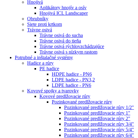
Hnojivá
Aplikátory hnojív a osív
Hnojivá ICL Landscaper
Obrubníky
Siete proti krtkom
Trávne osivá
Trávne osivá do sucha
Trávne osivá do tieňa
Trávne osivá rýchlovzchádzajúce
Trávne osivá s nízkym rastom
Potrubné a inštalačné systémy
Hadice a rúry
PE hadice
HDPE hadice - PN6
LDPE hadice - PN3,2
LDPE hadice - PN6
Kovové spojky a tvarovky
Kovové predlžovacie rúry
Pozinkované predlžovacie rúry
Pozinkované predlžovacie rúry 1/2"
Pozinkované predlžovacie rúry 1"
Pozinkované predlžovacie rúry 2"
Pozinkované predlžovacie rúry 3/4"
Pozinkované predlžovacie rúry 5/4"
Pozinkované predlžovacie rúry 6/4"