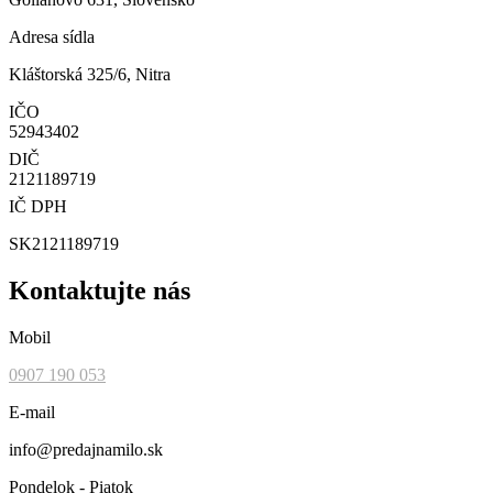
Adresa sídla
Kláštorská 325/6, Nitra
IČO
52943402
DIČ
2121189719
IČ DPH
SK2121189719
Kontaktujte nás
Mobil
0907 190 053
E-mail
info@predajnamilo.sk
Pondelok - Piatok