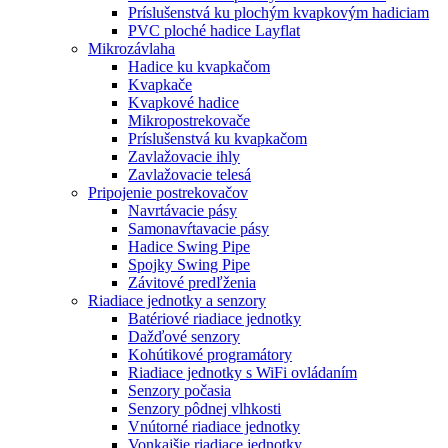
Príslušenstvá ku plochým kvapkovým hadiciam
PVC ploché hadice Layflat
Mikrozávlaha
Hadice ku kvapkačom
Kvapkače
Kvapkové hadice
Mikropostrekovače
Príslušenstvá ku kvapkačom
Zavlažovacie ihly
Zavlažovacie telesá
Pripojenie postrekovačov
Navrtávacie pásy
Samonavŕtavacie pásy
Hadice Swing Pipe
Spojky Swing Pipe
Závitové predľženia
Riadiace jednotky a senzory
Batériové riadiace jednotky
Dažďové senzory
Kohútikové programátory
Riadiace jednotky s WiFi ovládaním
Senzory počasia
Senzory pôdnej vlhkosti
Vnútorné riadiace jednotky
Vonkajšie riadiace jednotky