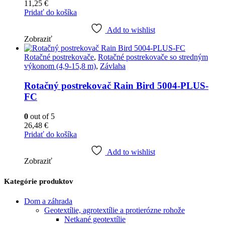
11,25
€
Pridať do košíka
Add to wishlist
Zobraziť
Rotačné postrekovače
,
Rotačné postrekovače so stredným
výkonom (4,9-15,8 m)
,
Závlaha
Rotačný postrekovač Rain Bird 5004-PLUS-
FC
0
out of 5
26,48
€
Pridať do košíka
Add to wishlist
Zobraziť
Kategórie produktov
Dom a záhrada
Geotextílie, agrotextílie a protierózne rohože
Netkané geotextílie