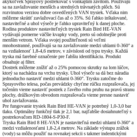
akýkoľvek Sprayový postrekovač s vonkajším závitom. Používajú
sa na zavlažovanie menších a stredných trávnatých plôch. Sú
rozvinutou verziou dobre osvedčených VAN trysiek. Vďaka nim
môžeme skrátiť zavlažovací čas až o 35%. Sú ľahko inštalované,
nastaviteľné a uhol výseče je ľahko upraviteľný k danej ploche.
Rodina produktov nastaviteľných trysiek Rain Bird HE-VAN
vydávajú pomerne väčšie kvapky vody, preto sú odolnejšie proti
menším vetrom. Vďaka svojej použiteľnosti sú veľmi
mnohostranné, používajú sa na zavlažovanie medzi uhlami 0-360° a
na vzdialenosť 1,8-4,6 metrov, v závislosti od typu trysky. Každá
tryska má farebné označenie pre ľahšiu identifikáciu. Produkt
obsahuje aj filter.
Dostrek môžeme znížiť až o 25% pomocou skrutky na lom lúčov,
ktorý sa nachádza na vrchu trysky. Uhol výseče sa dá bez náradia
jednoducho nastaviť medzi uhlami 0-360°. Trysku zatočme do
Sprayového telesa, počas prevádzky chyťme rúčku rozprašovača, jej
točením vieme nastaviť postrek z ľavého rohu pruhu na pravú stranu
plochy, drážkovým obvodom rozprašovača vieme presne nastaviť
uhol zavlažovania.
Pre fungovanie trysiek Rain Bird HE-VAN je potrebný 1,0-3,0 bar
tlaku. Optimálny funkčný tlak je 2,1 bar, najľahšie dosiahnuteľný s
postrekovačom RD-1804-S-P30-F.
Tryska Rain Bird 8 HE-VAN je nastaviteľná medzi uhlami 0-360° a
medzi vzdialenosťami 1,8-2,4 metrov. Na základe výstupu zrážok
(vody) sa môžu použiť na rovnakej sekcii s takmer indentickými