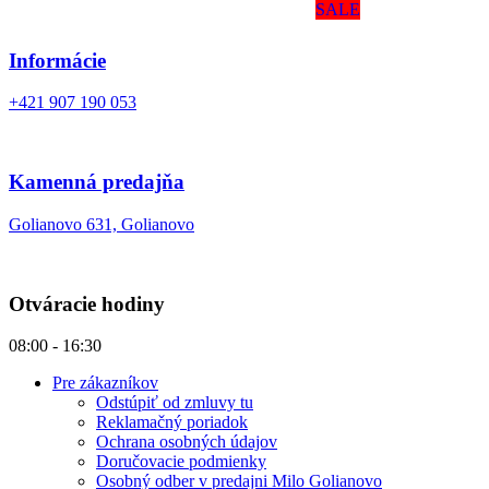
SALE
Informácie
+421 907 190 053
Kamenná predajňa
Golianovo 631, Golianovo
Otváracie hodiny
08:00 - 16:30
Pre zákazníkov
Odstúpiť od zmluvy tu
Reklamačný poriadok
Ochrana osobných údajov
Doručovacie podmienky
Osobný odber v predajni Milo Golianovo