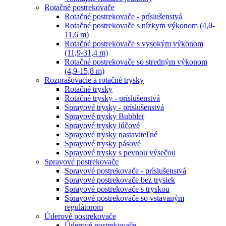
Rotačné postrekovače
Rotačné postrekovače - príslušenstvá
Rotačné postrekovače s nízkym výkonom (4,0-
11,6 m)
Rotačné postrekovače s vysokým výkonom
(11,9-31,4 m)
Rotačné postrekovače so stredným výkonom
(4,9-15,8 m)
Rozprašovacie a rotačné trysky
Rotačné trysky
Rotačné trysky - príslušenstvá
Sprayové trysky - príslušenstvá
Sprayové trysky Bubbler
Sprayové trysky lúčové
Sprayové trysky nastaviteľné
Sprayové trysky pásové
Sprayové trysky s pevnou výsečou
Sprayové postrekovače
Sprayové postrekovače - príslušenstvá
Sprayové postrekovače bez trysiek
Sprayové postrekovače s tryskou
Sprayové postrekovače so vstavaným
regulátorom
Úderové postrekovače
Úderové postrekovače