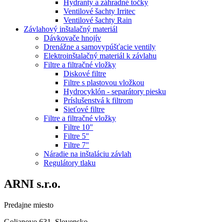
Hydranty a záhradné točky
Ventilové šachty Irritec
Ventilové šachty Rain
Závlahový inštalačný materiál
Dávkovače hnojív
Drenážne a samovypúšťacie ventily
Elektroinštalačný materiál k závlahu
Filtre a filtračné vložky
Diskové filtre
Filtre s plastovou vložkou
Hydrocyklón - separátory piesku
Príslušenstvá k filtrom
Sieťové filtre
Filtre a filtračné vložky
Filtre 10"
Filtre 5"
Filtre 7"
Náradie na inštaláciu závlah
Regulátory tlaku
ARNI s.r.o.
Predajne miesto
Golianovo 631, Slovensko