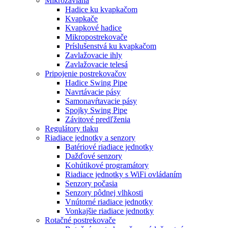
Mikrozávlaha
Hadice ku kvapkačom
Kvapkače
Kvapkové hadice
Mikropostrekovače
Príslušenstvá ku kvapkačom
Zavlažovacie ihly
Zavlažovacie telesá
Pripojenie postrekovačov
Hadice Swing Pipe
Navrtávacie pásy
Samonavŕtavacie pásy
Spojky Swing Pipe
Závitové predľženia
Regulátory tlaku
Riadiace jednotky a senzory
Batériové riadiace jednotky
Dažďové senzory
Kohútikové programátory
Riadiace jednotky s WiFi ovládaním
Senzory počasia
Senzory pôdnej vlhkosti
Vnútorné riadiace jednotky
Vonkajšie riadiace jednotky
Rotačné postrekovače