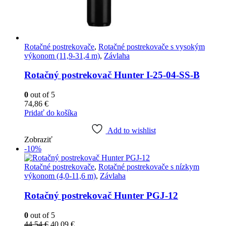
Rotačné postrekovače
,
Rotačné postrekovače s vysokým
výkonom (11,9-31,4 m)
,
Závlaha
Rotačný postrekovač Hunter I-25-04-SS-B
0
out of 5
74,86
€
Pridať do košíka
Add to wishlist
Zobraziť
-10%
Rotačné postrekovače
,
Rotačné postrekovače s nízkym
výkonom (4,0-11,6 m)
,
Závlaha
Rotačný postrekovač Hunter PGJ-12
0
out of 5
Pôvodná
Aktuálna
44,54
€
40,09
€