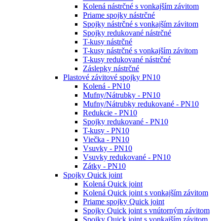
Kolená nástrčné s vonkajším závitom
Priame spojky nástrčné
Spojky nástrčné s vonkajším závitom
Spojky redukované nástrčné
T-kusy nástrčné
T-kusy nástrčné s vonkajším závitom
T-kusy redukované nástrčné
Záslepky nástrčné
Plastové závitové spojky PN10
Kolená - PN10
Mufny/Nátrubky - PN10
Mufny/Nátrubky redukované - PN10
Redukcie - PN10
Spojky redukované - PN10
T-kusy - PN10
Viečka - PN10
Vsuvky - PN10
Vsuvky redukované - PN10
Zátky - PN10
Spojky Quick joint
Kolená Quick joint
Kolená Quick joint s vonkajším závitom
Priame spojky Quick joint
Spojky Quick joint s vnútorným závitom
Spojky Quick joint s vonkajším závitom