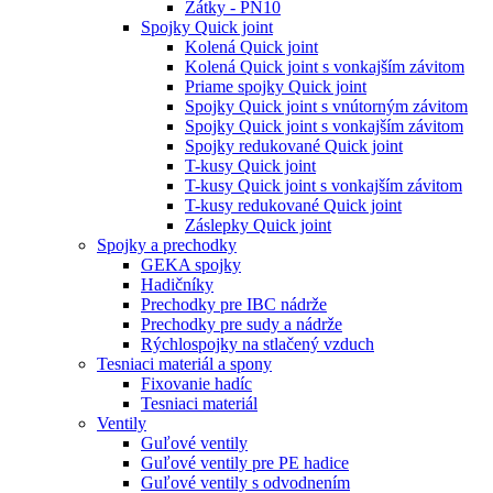
Zátky - PN10
Spojky Quick joint
Kolená Quick joint
Kolená Quick joint s vonkajším závitom
Priame spojky Quick joint
Spojky Quick joint s vnútorným závitom
Spojky Quick joint s vonkajším závitom
Spojky redukované Quick joint
T-kusy Quick joint
T-kusy Quick joint s vonkajším závitom
T-kusy redukované Quick joint
Záslepky Quick joint
Spojky a prechodky
GEKA spojky
Hadičníky
Prechodky pre IBC nádrže
Prechodky pre sudy a nádrže
Rýchlospojky na stlačený vzduch
Tesniaci materiál a spony
Fixovanie hadíc
Tesniaci materiál
Ventily
Guľové ventily
Guľové ventily pre PE hadice
Guľové ventily s odvodnením