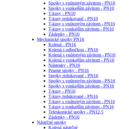
Spojky s vnútorným závitom - PN10
Spojky s vonkajším závitom - PN10
T-kusy - PN10
T-kusy redukované - PN10
T-kusy s vnútorným závitom - PN10
T-kusy s vonkajším závitom - PN10
Záslepky - PN10
Mechanické spojky PN16
Kolená - PN16
Kolená s odbočkou - PN16
Kolená s vnútorným závitom - PN16
Kolená s vonkajším závitom - PN16
Nástenky - PN16
Priame spojky - PN16
Spojky redukované - PN16
Spojky s vnútorným závitom - PN16
Spojky s vonkajším závitom - PN16
T-kusy - PN16
T-kusy redukované - PN16
T-kusy s vnútorným závitom - PN16
T-kusy s vonkajším závitom - PN16
Teleskopické spojky - PN12,5
Záslepky - PN16
Nástrčné spojky
Kolená nástrčné