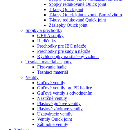
Spojky redukované Quick joint
T-kusy Quick joint
T-kusy Quick joint s vonkajším závitom
T-kusy redukované Quick joint
Záslepky Quick joint
Spojky a prechodky
GEKA spojky
Hadičníky
Prechodky pre IBC nádrže
Prechodky pre sudy a nádrže
Rýchlospojky na stlačený vzduch
Tesniaci materiál a spony
Fixovanie hadíc
Tesniaci materiál
Ventily
Guľové ventily
Guľové ventily pre PE hadice
Guľové ventily s odvodnením
Nástrčné ventily
Plastové guľové ventily
Plastové závitové ventily
Uzatváracie ventily
Ventily Quick joint
Záhradné ventily
Závlaha