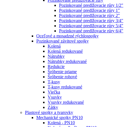
Pozinkované predlžovacie rúry
Pozinkované predlžovacie rúry 1/2"
Pozinkované predlžovacie rúry 1"
Pozinkované predlžovacie rúry 2"
Pozinkované predlžovacie rúry 3/4"
Pozinkované predlžovacie rúry 5/4"
Pozinkované predlžovacie rúry 6/4"
Oceľové a mosadzné rýchlospojky
Pozinkované závitové spojky
Kolená
Kolená redukované
Nátrubky
Nátrubky redukované
Redukcie
Šróbenie priame
Šróbenie rohové
T-kusy
T-kusy redukované
Viečka
Vsuvky
Vsuvky redukované
Zátky
Plastové spojky a tvarovky
Mechanické spojky PN10
Kolená - PN10