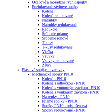
Oceľové a mosadzné rýchlospojky
Pozinkované závitové spojky
Kolená
Kolená redukované
Nátrubky
Nátrubky redukované
Redukcie
Šróbenie priame
Šróbenie rohové
T-kusy
T-kusy redukované
Viečka
Vsuvky
Vsuvky redukované
Zátky
Plastové spojky a tvarovky
Mechanické spojky PN10
Kolená - PN10
Kolená s odbočkou - PN10
Kolená s vnútorným závitom - PN10
Kolená s vonkajším závitom - PN10
Nástenky - PN10
Priame spojky - PN10
Spojky PN10 - príslušenstvá
Spojky redukované - PN10