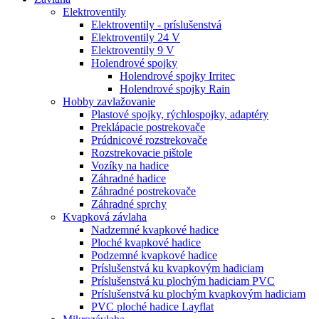
Elektroventily
Elektroventily - príslušenstvá
Elektroventily 24 V
Elektroventily 9 V
Holendrové spojky
Holendrové spojky Irritec
Holendrové spojky Rain
Hobby zavlažovanie
Plastové spojky, rýchlospojky, adaptéry
Preklápacie postrekovače
Prúdnicové rozstrekovače
Rozstrekovacie pištole
Vozíky na hadice
Záhradné hadice
Záhradné postrekovače
Záhradné sprchy
Kvapková závlaha
Nadzemné kvapkové hadice
Ploché kvapkové hadice
Podzemné kvapkové hadice
Príslušenstvá ku kvapkovým hadiciam
Príslušenstvá ku plochým hadiciam PVC
Príslušenstvá ku plochým kvapkovým hadiciam
PVC ploché hadice Layflat