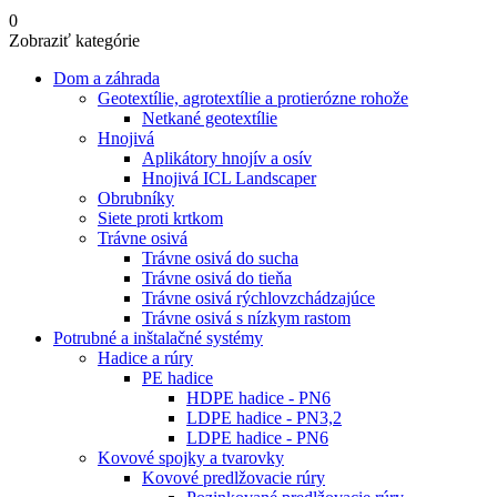
0
Zobraziť kategórie
Dom a záhrada
Geotextílie, agrotextílie a protierózne rohože
Netkané geotextílie
Hnojivá
Aplikátory hnojív a osív
Hnojivá ICL Landscaper
Obrubníky
Siete proti krtkom
Trávne osivá
Trávne osivá do sucha
Trávne osivá do tieňa
Trávne osivá rýchlovzchádzajúce
Trávne osivá s nízkym rastom
Potrubné a inštalačné systémy
Hadice a rúry
PE hadice
HDPE hadice - PN6
LDPE hadice - PN3,2
LDPE hadice - PN6
Kovové spojky a tvarovky
Kovové predlžovacie rúry