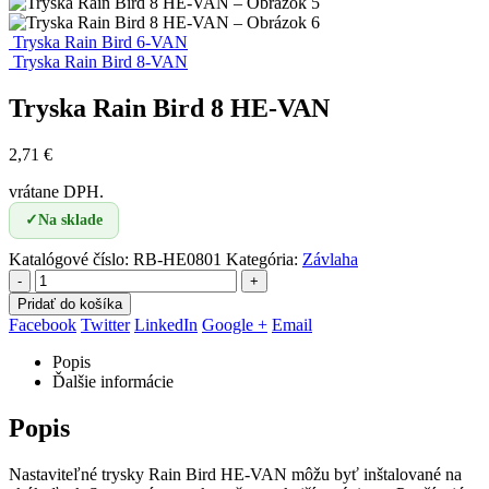
Tryska Rain Bird 6-VAN
Tryska Rain Bird 8-VAN
Tryska Rain Bird 8 HE-VAN
2,71
€
vrátane DPH.
✓
Na sklade
Katalógové číslo:
RB-HE0801
Kategória:
Závlaha
-
+
Pridať do košíka
Facebook
Twitter
LinkedIn
Google +
Email
Popis
Ďalšie informácie
Popis
Nastaviteľné trysky Rain Bird HE-VAN môžu byť inštalované na