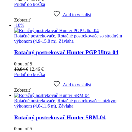
cena
cena
Pridať do košíka
bola:
je:
44,54 €.
40,09 €.
Add to wishlist
Zobraziť
-10%
Rotačné postrekovače
,
Rotačné postrekovače so stredným
výkonom (4,9-15,8 m)
,
Závlaha
Rotačný postrekovač Hunter PGP Ultra-04
0
out of 5
Pôvodná
Aktuálna
13,84
€
12,46
€
cena
cena
Pridať do košíka
bola:
je:
13,84 €.
12,46 €.
Add to wishlist
Zobraziť
Rotačné postrekovače
,
Rotačné postrekovače s nízkym
výkonom (4,0-11,6 m)
,
Závlaha
Rotačný postrekovač Hunter SRM-04
0
out of 5