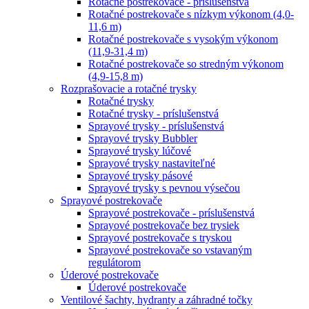
Rotačné postrekovače - príslušenstvá
Rotačné postrekovače s nízkym výkonom (4,0-
11,6 m)
Rotačné postrekovače s vysokým výkonom
(11,9-31,4 m)
Rotačné postrekovače so stredným výkonom
(4,9-15,8 m)
Rozprašovacie a rotačné trysky
Rotačné trysky
Rotačné trysky - príslušenstvá
Sprayové trysky - príslušenstvá
Sprayové trysky Bubbler
Sprayové trysky lúčové
Sprayové trysky nastaviteľné
Sprayové trysky pásové
Sprayové trysky s pevnou výsečou
Sprayové postrekovače
Sprayové postrekovače - príslušenstvá
Sprayové postrekovače bez trysiek
Sprayové postrekovače s tryskou
Sprayové postrekovače so vstavaným
regulátorom
Úderové postrekovače
Úderové postrekovače
Ventilové šachty, hydranty a záhradné točky