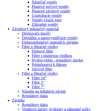
Nástrčné ventily
Plastové guľové ventily
Plastové závitové ventily
Uzatváracie ventily
Ventily Quick joint
Záhradné ventily
Závlahový inštalačný materiál
Dávkovače hnojív
Drenážne a samovypúšťacie ventily
Elektroinštalačný materiál k závlahu
Filtre a filtračné vložky
Diskové filtre
Filtre s plastovou vložkou
Hydrocyklón - separátory piesku
Príslušenstvá k filtrom
Sieťové filtre
Filtre a filtračné vložky
Filtre 10"
Filtre 5"
Filtre 7"
Náradie na inštaláciu závlah
Regulátory tlaku
Závlaha
Regulátory tlaku
Ventilové šachty, hydranty a záhradné točky