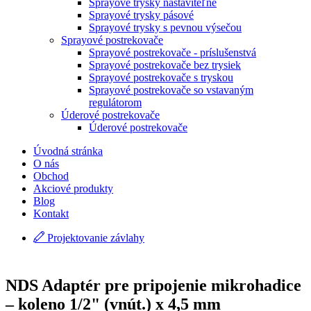
Sprayové trysky nastaviteľné
Sprayové trysky pásové
Sprayové trysky s pevnou výsečou
Sprayové postrekovače
Sprayové postrekovače - príslušenstvá
Sprayové postrekovače bez trysiek
Sprayové postrekovače s tryskou
Sprayové postrekovače so vstavaným
regulátorom
Úderové postrekovače
Úderové postrekovače
Úvodná stránka
O nás
Obchod
Akciové produkty
Blog
Kontakt
Projektovanie závlahy
NDS Adaptér pre pripojenie mikrohadice
– koleno 1/2" (vnút.) x 4,5 mm