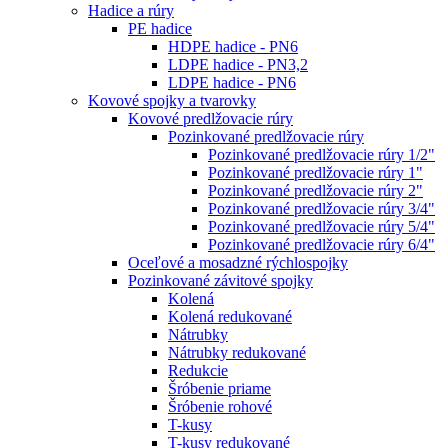
Hadice a rúry
PE hadice
HDPE hadice - PN6
LDPE hadice - PN3,2
LDPE hadice - PN6
Kovové spojky a tvarovky
Kovové predlžovacie rúry
Pozinkované predlžovacie rúry
Pozinkované predlžovacie rúry 1/2"
Pozinkované predlžovacie rúry 1"
Pozinkované predlžovacie rúry 2"
Pozinkované predlžovacie rúry 3/4"
Pozinkované predlžovacie rúry 5/4"
Pozinkované predlžovacie rúry 6/4"
Oceľové a mosadzné rýchlospojky
Pozinkované závitové spojky
Kolená
Kolená redukované
Nátrubky
Nátrubky redukované
Redukcie
Šróbenie priame
Šróbenie rohové
T-kusy
T-kusy redukované