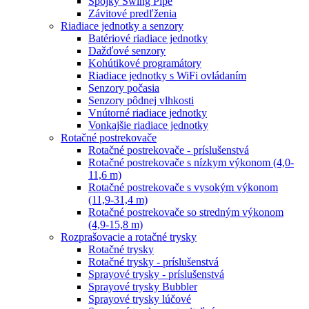
Spojky Swing Pipe
Závitové predľženia
Riadiace jednotky a senzory
Batériové riadiace jednotky
Dažďové senzory
Kohútikové programátory
Riadiace jednotky s WiFi ovládaním
Senzory počasia
Senzory pôdnej vlhkosti
Vnútorné riadiace jednotky
Vonkajšie riadiace jednotky
Rotačné postrekovače
Rotačné postrekovače - príslušenstvá
Rotačné postrekovače s nízkym výkonom (4,0-
11,6 m)
Rotačné postrekovače s vysokým výkonom
(11,9-31,4 m)
Rotačné postrekovače so stredným výkonom
(4,9-15,8 m)
Rozprašovacie a rotačné trysky
Rotačné trysky
Rotačné trysky - príslušenstvá
Sprayové trysky - príslušenstvá
Sprayové trysky Bubbler
Sprayové trysky lúčové