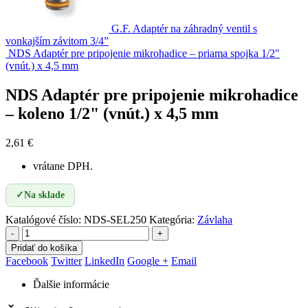
G.F. Adaptér na záhradný ventil s
vonkajším závitom 3/4”
NDS Adaptér pre pripojenie mikrohadice – priama spojka 1/2"
(vnút.) x 4,5 mm
NDS Adaptér pre pripojenie mikrohadice
– koleno 1/2" (vnút.) x 4,5 mm
2,61
€
vrátane DPH.
✓
Na sklade
Katalógové číslo:
NDS-SEL250
Kategória:
Závlaha
-
+
Pridať do košíka
Facebook
Twitter
LinkedIn
Google +
Email
Ďalšie informácie