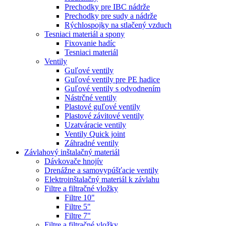
Prechodky pre IBC nádrže
Prechodky pre sudy a nádrže
Rýchlospojky na stlačený vzduch
Tesniaci materiál a spony
Fixovanie hadíc
Tesniaci materiál
Ventily
Guľové ventily
Guľové ventily pre PE hadice
Guľové ventily s odvodnením
Nástrčné ventily
Plastové guľové ventily
Plastové závitové ventily
Uzatváracie ventily
Ventily Quick joint
Záhradné ventily
Závlahový inštalačný materiál
Dávkovače hnojív
Drenážne a samovypúšťacie ventily
Elektroinštalačný materiál k závlahu
Filtre a filtračné vložky
Filtre 10"
Filtre 5"
Filtre 7"
Filtre a filtračné vložky