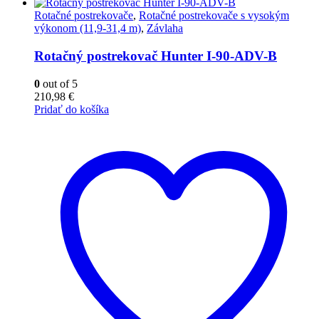
Rotačné postrekovače
,
Rotačné postrekovače s vysokým
výkonom (11,9-31,4 m)
,
Závlaha
Rotačný postrekovač Hunter I-90-ADV-B
0
out of 5
210,98
€
Pridať do košíka