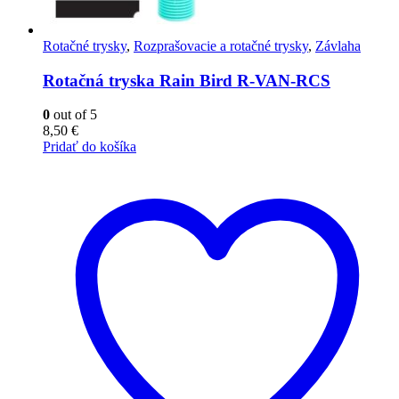
Rotačné trysky
,
Rozprašovacie a rotačné trysky
,
Závlaha
Rotačná tryska Rain Bird R-VAN-RCS
0
out of 5
8,50
€
Pridať do košíka