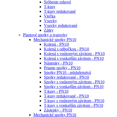
Šróbenie rohové
T-kusy
T-kusy redukované
Viečka
Vsuvky
Vsuvky redukované
Zátky
Plastové spojky a tvarovky
Mechanické spojky PN10
Kolená - PN10
Kolená s odbočkou - PN10
Kolená s vnútorným závitom - PN10
Kolená s vonkajším závitom - PN10
Nástenky - PN10
Priame spojky - PN10
Spojky PN10 - príslušenstvá
Spojky redukované - PN10
Spojky s vnútorným závitom - PN10
Spojky s vonkajším závitom - PN10
T-kusy - PN10
T-kusy redukované - PN10
T-kusy s vnútorným závitom - PN10
T-kusy s vonkajším závitom - PN10
Záslepky - PN10
Mechanické spojky PN16