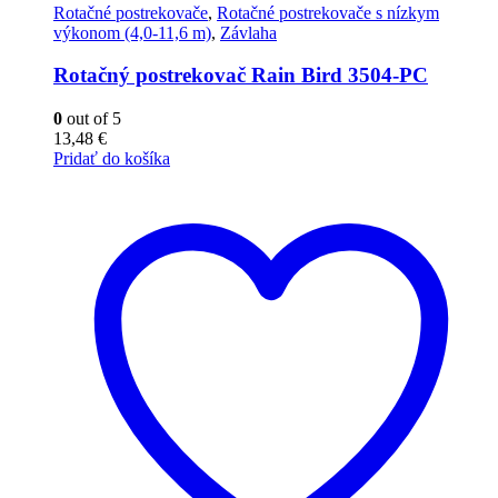
Rotačné postrekovače
,
Rotačné postrekovače s nízkym
výkonom (4,0-11,6 m)
,
Závlaha
Rotačný postrekovač Rain Bird 3504-PC
0
out of 5
13,48
€
Pridať do košíka