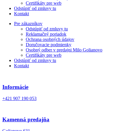
Certifikáty pre web
Odstúpiť od zmluvy tu
Kontakt
Pre zákazníkov
Odstúpiť od zmluvy tu
Reklamačný poriadok
Ochrana osobných údajov
Doručovacie podmienky
Osobný odber v predajni Milo Golianovo
Certifikáty pre web
Odstúpiť od zmluvy tu
Kontakt
Informácie
+421 907 190 053
Kamenná predajňa
Golianovo 631