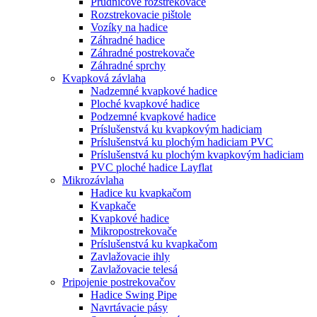
Prúdnicové rozstrekovače
Rozstrekovacie pištole
Vozíky na hadice
Záhradné hadice
Záhradné postrekovače
Záhradné sprchy
Kvapková závlaha
Nadzemné kvapkové hadice
Ploché kvapkové hadice
Podzemné kvapkové hadice
Príslušenstvá ku kvapkovým hadiciam
Príslušenstvá ku plochým hadiciam PVC
Príslušenstvá ku plochým kvapkovým hadiciam
PVC ploché hadice Layflat
Mikrozávlaha
Hadice ku kvapkačom
Kvapkače
Kvapkové hadice
Mikropostrekovače
Príslušenstvá ku kvapkačom
Zavlažovacie ihly
Zavlažovacie telesá
Pripojenie postrekovačov
Hadice Swing Pipe
Navrtávacie pásy