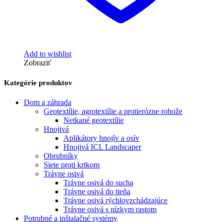
Add to wishlist
Zobraziť
Kategórie produktov
Dom a záhrada
Geotextílie, agrotextílie a protierózne rohože
Netkané geotextílie
Hnojivá
Aplikátory hnojív a osív
Hnojivá ICL Landscaper
Obrubníky
Siete proti krtkom
Trávne osivá
Trávne osivá do sucha
Trávne osivá do tieňa
Trávne osivá rýchlovzchádzajúce
Trávne osivá s nízkym rastom
Potrubné a inštalačné systémy