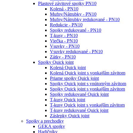
Plastové závitové spojky PN10
Kolená - PN10
Mufny/Nátrubky - PN10
Mufny/Nátrubky redukované - PN10
Redukcie - PN10
Spojky redukované - PN10
T-kusy - PN10
Viečka - PN10
Vsuvky - PN10
Vsuvky redukované - PN10
Zátky - PN10
Spojky Quick joint
Kolená Quick joint
Kolená Quick joint s vonkajším závitom
Priame spojky Quick joint
Spojky Quick joint s vnútorným závitom
Spojky Quick joint s vonkajším závitom
Spojky redukované Quick joint
T-kusy Quick joint
T-kusy Quick joint s vonkajším závitom
T-kusy redukované Quick joint
Záslepky Quick joint
Spojky a prechodky
GEKA spojky
Hadičníky