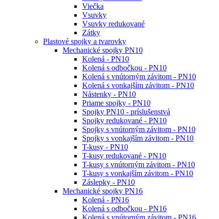
Viečka
Vsuvky
Vsuvky redukované
Zátky
Plastové spojky a tvarovky
Mechanické spojky PN10
Kolená - PN10
Kolená s odbočkou - PN10
Kolená s vnútorným závitom - PN10
Kolená s vonkajším závitom - PN10
Nástenky - PN10
Priame spojky - PN10
Spojky PN10 - príslušenstvá
Spojky redukované - PN10
Spojky s vnútorným závitom - PN10
Spojky s vonkajším závitom - PN10
T-kusy - PN10
T-kusy redukované - PN10
T-kusy s vnútorným závitom - PN10
T-kusy s vonkajším závitom - PN10
Záslepky - PN10
Mechanické spojky PN16
Kolená - PN16
Kolená s odbočkou - PN16
Kolená s vnútorným závitom - PN16