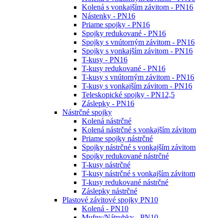
Kolená s vonkajším závitom - PN16
Nástenky - PN16
Priame spojky - PN16
Spojky redukované - PN16
Spojky s vnútorným závitom - PN16
Spojky s vonkajším závitom - PN16
T-kusy - PN16
T-kusy redukované - PN16
T-kusy s vnútorným závitom - PN16
T-kusy s vonkajším závitom - PN16
Teleskopické spojky - PN12,5
Záslepky - PN16
Nástrčné spojky
Kolená nástrčné
Kolená nástrčné s vonkajším závitom
Priame spojky nástrčné
Spojky nástrčné s vonkajším závitom
Spojky redukované nástrčné
T-kusy nástrčné
T-kusy nástrčné s vonkajším závitom
T-kusy redukované nástrčné
Záslepky nástrčné
Plastové závitové spojky PN10
Kolená - PN10
Mufny/Nátrubky - PN10