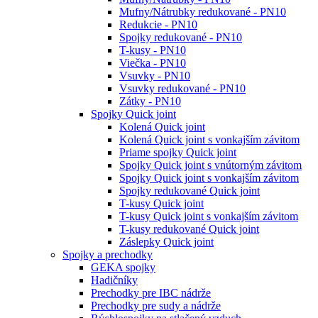
Mufny/Nátrubky redukované - PN10
Redukcie - PN10
Spojky redukované - PN10
T-kusy - PN10
Viečka - PN10
Vsuvky - PN10
Vsuvky redukované - PN10
Zátky - PN10
Spojky Quick joint
Kolená Quick joint
Kolená Quick joint s vonkajším závitom
Priame spojky Quick joint
Spojky Quick joint s vnútorným závitom
Spojky Quick joint s vonkajším závitom
Spojky redukované Quick joint
T-kusy Quick joint
T-kusy Quick joint s vonkajším závitom
T-kusy redukované Quick joint
Záslepky Quick joint
Spojky a prechodky
GEKA spojky
Hadičníky
Prechodky pre IBC nádrže
Prechodky pre sudy a nádrže