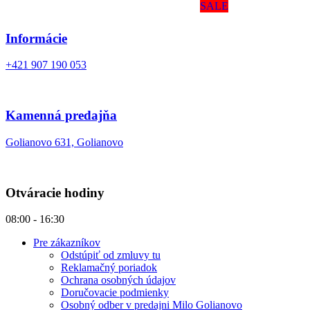
SALE
Informácie
+421 907 190 053
Kamenná predajňa
Golianovo 631, Golianovo
Otváracie hodiny
08:00 - 16:30
Pre zákazníkov
Odstúpiť od zmluvy tu
Reklamačný poriadok
Ochrana osobných údajov
Doručovacie podmienky
Osobný odber v predajni Milo Golianovo