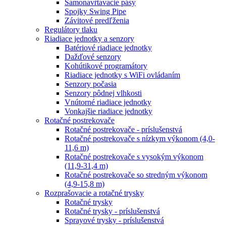
Samonavŕtavacie pásy
Spojky Swing Pipe
Závitové predľženia
Regulátory tlaku
Riadiace jednotky a senzory
Batériové riadiace jednotky
Dažďové senzory
Kohútikové programátory
Riadiace jednotky s WiFi ovládaním
Senzory počasia
Senzory pôdnej vlhkosti
Vnútorné riadiace jednotky
Vonkajšie riadiace jednotky
Rotačné postrekovače
Rotačné postrekovače - príslušenstvá
Rotačné postrekovače s nízkym výkonom (4,0-
11,6 m)
Rotačné postrekovače s vysokým výkonom
(11,9-31,4 m)
Rotačné postrekovače so stredným výkonom
(4,9-15,8 m)
Rozprašovacie a rotačné trysky
Rotačné trysky
Rotačné trysky - príslušenstvá
Sprayové trysky - príslušenstvá