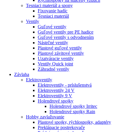
Rýchlospojky na stlačený vzduch
Tesniaci materiál a spony
Fixovanie hadíc
Tesniaci materiál
Ventily
Guľové ventily
Guľové ventily pre PE hadice
Guľové ventily s odvodnením
Nástrčné ventily
Plastové guľové ventily
Plastové závitové ventily
Uzatváracie ventily
Ventily Quick joint
Záhradné ventily
Závlaha
Elektroventily
Elektroventily - príslušenstvá
Elektroventily 24 V
Elektroventily 9 V
Holendrové spojky
Holendrové spojky Irritec
Holendrové spojky Rain
Hobby zavlažovanie
Plastové spojky, rýchlospojky, adaptéry
Preklápacie postrekovače