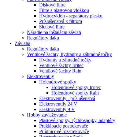
Diskové filtre
Filtre s plastovou vložkou
Hydrocyklón - separátory piesku
Príslušenstvá k filtrom
Sieťové filtre
Náradie na inštaláciu závlah
Regulátory tlaku
Závlaha
Regulátory tlaku
Ventilové šachty, hydranty a záhradné točky
Hydranty a záhradné točky
Ventilové šachty Irritec
Ventilové šachty Rain
Elektroventily
Holendrové spojky
Holendrové spojky Irritec
Holendrové spojky Rain
Elektroventily - príslušenstvá
Elektroventily 24 V
Elektroventily 9 V
Hobby zavlažovanie
Plastové spojky, rýchlospojky, adaptéry
Preklápacie postrekovače
Prúdnicové rozstrekovače
Rozstrekovacie pištole