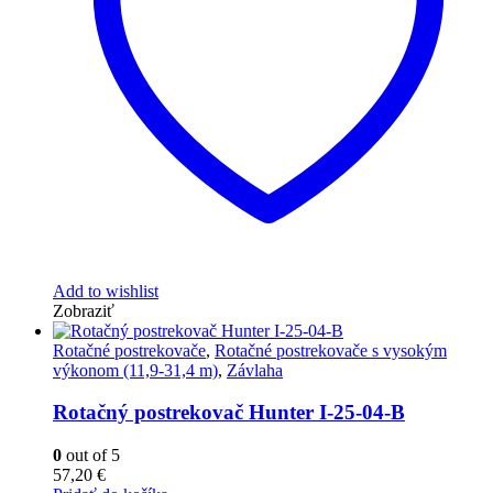
Add to wishlist
Zobraziť
Rotačné postrekovače
,
Rotačné postrekovače s vysokým
výkonom (11,9-31,4 m)
,
Závlaha
Rotačný postrekovač Hunter I-25-04-B
0
out of 5
57,20
€