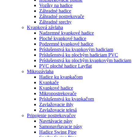
Vozíky na hadice
Záhradné hadice
Záhradné postrekovače
Záhradné sprchy
Kvapková závlaha
Nadzemné kvapkové hadice
Ploché kvapkové hadice
Podzemné kvapkové hadice
Príslušenstvá ku kvapkovým hadiciam
Príslušenstvá ku plochým hadiciam PVC
Príslušenstvá ku plochým kvapkovým hadiciam
PVC ploché hadice Layflat
Mikrozávlaha
Hadice ku kvapkačom
Kvapkače
Kvapkové hadice
Mikropostrekovače
Príslušenstvá ku kvapkačom
Zavlažovacie ihly
Zavlažovacie telesá
Pripojenie postrekovačov
Navrtávacie pásy
Samonavŕtavacie pásy
Hadice Swing Pipe