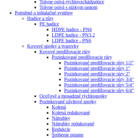
Trávne osivá rýchlovzchádzajúce
Trávne osivá s nízkym rastom
Potrubné a inštalačné systémy
Hadice a rúry
PE hadice
HDPE hadice - PN6
LDPE hadice - PN3,2
LDPE hadice - PN6
Kovové spojky a tvarovky
Kovové predlžovacie rúry
Pozinkované predlžovacie rúry
Pozinkované predlžovacie rúry 1/2"
Pozinkované predlžovacie rúry 1"
Pozinkované predlžovacie rúry 2"
Pozinkované predlžovacie rúry 3/4"
Pozinkované predlžovacie rúry 5/4"
Pozinkované predlžovacie rúry 6/4"
Oceľové a mosadzné rýchlospojky
Pozinkované závitové spojky
Kolená
Kolená redukované
Nátrubky
Nátrubky redukované
Redukcie
Šróbenie priame