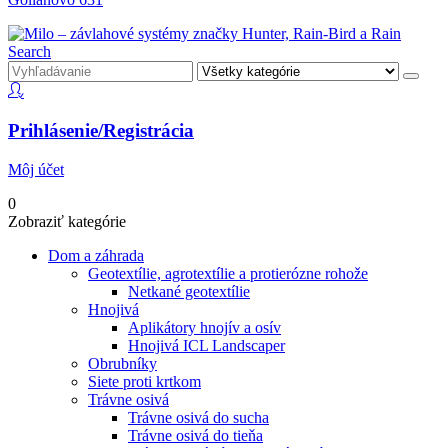
Search
Prihlásenie/Registrácia
Môj účet
0
Zobraziť kategórie
Dom a záhrada
Geotextílie, agrotextílie a protierózne rohože
Netkané geotextílie
Hnojivá
Aplikátory hnojív a osív
Hnojivá ICL Landscaper
Obrubníky
Siete proti krtkom
Trávne osivá
Trávne osivá do sucha
Trávne osivá do tieňa