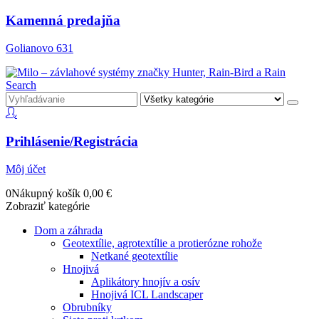
Kamenná predajňa
Golianovo 631
Search
Prihlásenie/Registrácia
Môj účet
0
Nákupný košík
0,00
€
Zobraziť kategórie
Dom a záhrada
Geotextílie, agrotextílie a protierózne rohože
Netkané geotextílie
Hnojivá
Aplikátory hnojív a osív
Hnojivá ICL Landscaper
Obrubníky