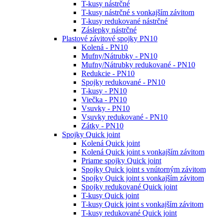
T-kusy nástrčné
T-kusy nástrčné s vonkajším závitom
T-kusy redukované nástrčné
Záslepky nástrčné
Plastové závitové spojky PN10
Kolená - PN10
Mufny/Nátrubky - PN10
Mufny/Nátrubky redukované - PN10
Redukcie - PN10
Spojky redukované - PN10
T-kusy - PN10
Viečka - PN10
Vsuvky - PN10
Vsuvky redukované - PN10
Zátky - PN10
Spojky Quick joint
Kolená Quick joint
Kolená Quick joint s vonkajším závitom
Priame spojky Quick joint
Spojky Quick joint s vnútorným závitom
Spojky Quick joint s vonkajším závitom
Spojky redukované Quick joint
T-kusy Quick joint
T-kusy Quick joint s vonkajším závitom
T-kusy redukované Quick joint