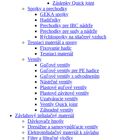
Záslepky Quick joint
Spojky a prechodky
GEKA spojky
Hadičníky
Prechodky pre IBC nádrže
Prechodky pre sudy a nádrže
Rýchlospojky na stlačený vzduch
Tesniaci materiál a spony
Fixovanie hadíc
Tesniaci materiál
Ventily
Guľové ventily
Guľové ventily pre PE hadice
Guľové ventily s odvodnením
Nástrčné ventily
Plastové guľové ventily
Plastové závitové ventily
Uzatváracie ventily
Ventily Quick joint
Záhradné ventily
Závlahový inštalačný materiál
Dávkovače hnojív
Drenážne a samovypúšťacie ventily
Elektroinštalačný materiál k závlahu
Filtre a filtračné vložky