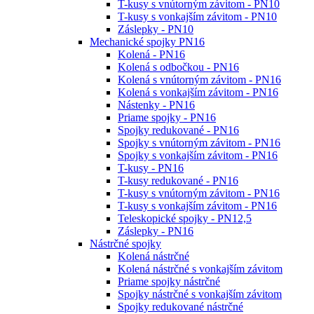
T-kusy s vnútorným závitom - PN10
T-kusy s vonkajším závitom - PN10
Záslepky - PN10
Mechanické spojky PN16
Kolená - PN16
Kolená s odbočkou - PN16
Kolená s vnútorným závitom - PN16
Kolená s vonkajším závitom - PN16
Nástenky - PN16
Priame spojky - PN16
Spojky redukované - PN16
Spojky s vnútorným závitom - PN16
Spojky s vonkajším závitom - PN16
T-kusy - PN16
T-kusy redukované - PN16
T-kusy s vnútorným závitom - PN16
T-kusy s vonkajším závitom - PN16
Teleskopické spojky - PN12,5
Záslepky - PN16
Nástrčné spojky
Kolená nástrčné
Kolená nástrčné s vonkajším závitom
Priame spojky nástrčné
Spojky nástrčné s vonkajším závitom
Spojky redukované nástrčné