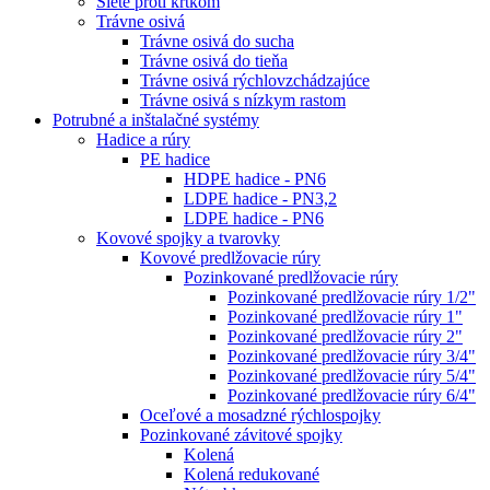
Siete proti krtkom
Trávne osivá
Trávne osivá do sucha
Trávne osivá do tieňa
Trávne osivá rýchlovzchádzajúce
Trávne osivá s nízkym rastom
Potrubné a inštalačné systémy
Hadice a rúry
PE hadice
HDPE hadice - PN6
LDPE hadice - PN3,2
LDPE hadice - PN6
Kovové spojky a tvarovky
Kovové predlžovacie rúry
Pozinkované predlžovacie rúry
Pozinkované predlžovacie rúry 1/2"
Pozinkované predlžovacie rúry 1"
Pozinkované predlžovacie rúry 2"
Pozinkované predlžovacie rúry 3/4"
Pozinkované predlžovacie rúry 5/4"
Pozinkované predlžovacie rúry 6/4"
Oceľové a mosadzné rýchlospojky
Pozinkované závitové spojky
Kolená
Kolená redukované