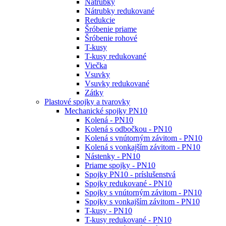
Nátrubky
Nátrubky redukované
Redukcie
Šróbenie priame
Šróbenie rohové
T-kusy
T-kusy redukované
Viečka
Vsuvky
Vsuvky redukované
Zátky
Plastové spojky a tvarovky
Mechanické spojky PN10
Kolená - PN10
Kolená s odbočkou - PN10
Kolená s vnútorným závitom - PN10
Kolená s vonkajším závitom - PN10
Nástenky - PN10
Priame spojky - PN10
Spojky PN10 - príslušenstvá
Spojky redukované - PN10
Spojky s vnútorným závitom - PN10
Spojky s vonkajším závitom - PN10
T-kusy - PN10
T-kusy redukované - PN10