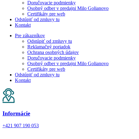
Doručovacie podmienky
Osobný odber v predajni Milo Golianovo
Certifikáty pre web
Odstúpiť od zmluvy tu
Kontakt
Pre zákazníkov
Odstúpiť od zmluvy tu
Reklamačný poriadok
Ochrana osobných údajov
Doručovacie podmienky
Osobný odber v predajni Milo Golianovo
Certifikáty pre web
Odstúpiť od zmluvy tu
Kontakt
Informácie
+421 907 190 053