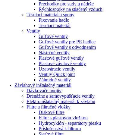
Prechodky pre sudy a nádrže
Rýchlospojky na stlačený vzduch
Tesniaci materiál a spony
Fixovanie hadíc
Tesniaci materiál
Ventily
Guľové ventily
Guľové ventily pre PE hadice
Guľové ventily s odvodnením
Nástrčné ventily
Plastové guľové ventily
Plastové závitové ventily
Uzatváracie ventily
Ventily Quick joint
Záhradné ventily
Závlahový inštalačný materiál
Dávkovače hnojív
Drenážne a samovypúšťacie ventily
Elektroinštalačný materiál k závlahu
Filtre a filtračné vložky
Diskové filtre
Filtre s plastovou vložkou
Hydrocyklón - separátory piesku
Príslušenstvá k filtrom
Sieťové filtre