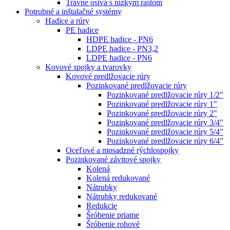
Trávne osivá s nízkym rastom
Potrubné a inštalačné systémy
Hadice a rúry
PE hadice
HDPE hadice - PN6
LDPE hadice - PN3,2
LDPE hadice - PN6
Kovové spojky a tvarovky
Kovové predlžovacie rúry
Pozinkované predlžovacie rúry
Pozinkované predlžovacie rúry 1/2"
Pozinkované predlžovacie rúry 1"
Pozinkované predlžovacie rúry 2"
Pozinkované predlžovacie rúry 3/4"
Pozinkované predlžovacie rúry 5/4"
Pozinkované predlžovacie rúry 6/4"
Oceľové a mosadzné rýchlospojky
Pozinkované závitové spojky
Kolená
Kolená redukované
Nátrubky
Nátrubky redukované
Redukcie
Šróbenie priame
Šróbenie rohové