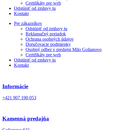
Certifikáty pre web
Odstúpiť od zmluvy tu
Kontakt
Pre zákazníkov
Odstúpiť od zmluvy tu
Reklamačný poriadok
Ochrana osobných údajov
Doručovacie podmienky
Osobný odber v predajni Milo Golianovo
Certifikáty pre web
Odstúpiť od zmluvy tu
Kontakt
Informácie
+421 907 190 053
Kamenná predajňa
Golianovo 631