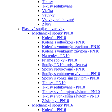
T-kusy
T-kusy redukované
Viečka
Vsuvky
Vsuvky redukované
Zátky
Plastové spojky a tvarovky
Mechanické spojky PN10
Kolená - PN10
Kolená s odbočkou - PN10
Kolená s vnútorným závitom - PN10
Kolená s vonkajším závitom - PN10
Nástenky - PN10
Priame spojky - PN10
Spojky PN10 - príslušenstvá
Spojky redukované - PN10
Spojky s vnútorným závitom - PN10
Spojky s vonkajším závitom - PN10
T-kusy - PN10
T-kusy redukované - PN10
T-kusy s vnútorným závitom - PN10
T-kusy s vonkajším závitom - PN10
Záslepky - PN10
Mechanické spojky PN16
Kolená - PN16