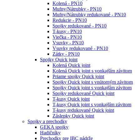
Kolená - PN10
Mufny/Nátrubky - PN10
Mufny/Nátrubky redukované - PN10
Redukcie - PN10
Spojky redukované - PN10
T-kusy - PN10
Viečka - PN10
Vsuvky - PN10
Vsuvky redukované - PN10
Zátky - PN10
Spojky Quick joint
Kolená Quick joint
Kolená Quick joint s vonkajším závitom
Priame spojky Quick joint
Spojky Quick joint s vnútorným závitom
Spojky Quick joint s vonkajším závitom
Spojky redukované Quick joint
T-kusy Quick joint
T-kusy Quick joint s vonkajším závitom
T-kusy redukované Quick joint
Záslepky Quick joint
Spojky a prechodky
GEKA spojky
Hadičníky
Prechodky pre IBC nádrže