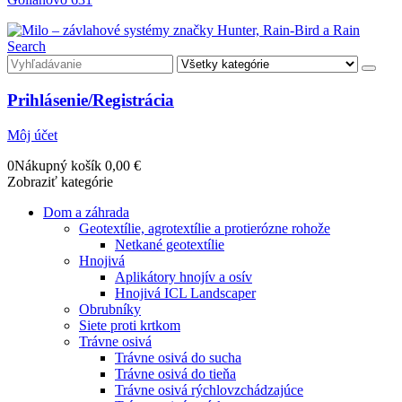
Search
Prihlásenie/Registrácia
Môj účet
0
Nákupný košík
0,00
€
Zobraziť kategórie
Dom a záhrada
Geotextílie, agrotextílie a protierózne rohože
Netkané geotextílie
Hnojivá
Aplikátory hnojív a osív
Hnojivá ICL Landscaper
Obrubníky
Siete proti krtkom
Trávne osivá
Trávne osivá do sucha
Trávne osivá do tieňa
Trávne osivá rýchlovzchádzajúce