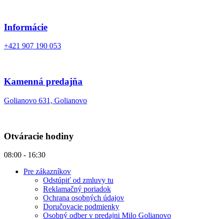
Informácie
+421 907 190 053
Kamenná predajňa
Golianovo 631, Golianovo
Otváracie hodiny
08:00 - 16:30
Pre zákazníkov
Odstúpiť od zmluvy tu
Reklamačný poriadok
Ochrana osobných údajov
Doručovacie podmienky
Osobný odber v predajni Milo Golianovo