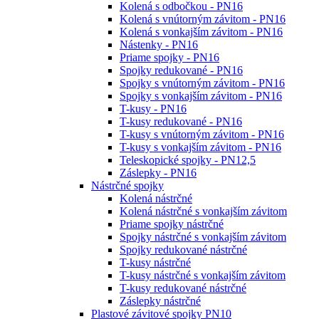
Kolená s odbočkou - PN16
Kolená s vnútorným závitom - PN16
Kolená s vonkajším závitom - PN16
Nástenky - PN16
Priame spojky - PN16
Spojky redukované - PN16
Spojky s vnútorným závitom - PN16
Spojky s vonkajším závitom - PN16
T-kusy - PN16
T-kusy redukované - PN16
T-kusy s vnútorným závitom - PN16
T-kusy s vonkajším závitom - PN16
Teleskopické spojky - PN12,5
Záslepky - PN16
Nástrčné spojky
Kolená nástrčné
Kolená nástrčné s vonkajším závitom
Priame spojky nástrčné
Spojky nástrčné s vonkajším závitom
Spojky redukované nástrčné
T-kusy nástrčné
T-kusy nástrčné s vonkajším závitom
T-kusy redukované nástrčné
Záslepky nástrčné
Plastové závitové spojky PN10